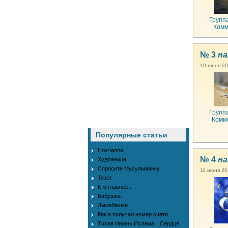
Групп
Комм
№ 3
на
10 июня 20
Групп
Комм
Популярные статьи
Нохчалла
№ 4
на
Художница
Спросите Мусульманку
11 июня 201
Тезет
Кто главнее..
Бабушка
Лысебашки.
Как я получал номер счета...
Тихая гавань Ислама…Сердце