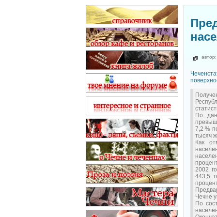
Пре
нас
автор
Чеченста
поверхнос
Получе
Респуб
статист
По дан
превыш
7,2 % п
тысяч 
Как от
населе
населен
процент
2002 г
443,5 т
процент
Предва
Чечне у
По сос
населен