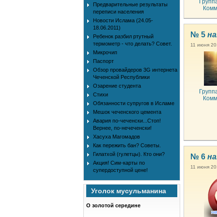
Групп
Предварительные результаты
Комм
переписи населения
Новости Ислама (24.05-
18.06.2011)
№ 5
на
Ребенок разбил ртутный
термометр - что делать? Совет.
11 июня 20
Микрочип
Паспорт
Обзор провайдеров 3G интернета
Чеченской Республики
Озарение студента
Групп
Стихи
Комм
Обязанности супругов в Исламе
Мешок чеченского цемента
Авария по-чеченски...Стоп!
Вернее, по-нечеченски!
Хасуха Магомадов
Как пережить бан? Советы.
Гилатхой (гулетцы). Кто они?
№ 6
на
Акция! Сим-карты по
11 июня 20
супердоступной цене!
Уголок мусульманина
О золотой середине