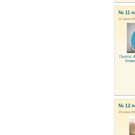
№ 11
н
12 июня 20
Группа:
Комм
№ 12
н
13 июня 20