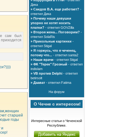
»
Коррупция в ГГНИ
- ответил
Дика
»
Саидов В.А. еще работает?
-
ответил Дика
»
Почему наши девушки
упорно не хотят носить
платки?
- ответил GOVZilla
»
Второя жена... Поговорим?
-
же сам был
ответил SolaRis
 приходится
»
Прикольные картинки
-
ответил Stigal
»
Я горжусь, что я чеченец,
потому что...
- ответил santa2
»
Наши врачи
- ответил Stigal
»
ФК "Терек" Грозный
- ответил
и?))))
indislam
»
VB против Delphi
- ответил
betirsolt
»
Даават
- ответил Fatima
На форум
О Чечне с интересом!
вам,женщин
 счет старшей
лодые годы
Интересные статьи о Чеченской
-
Республике.
 и
сер!