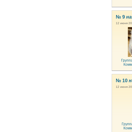
№ 9
на
12 июня 20
Групп
Комм
№ 10
н
12 июня 201
Групп
Комм