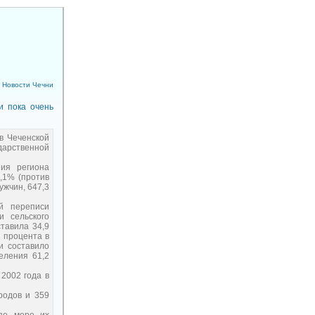
Новости Чечни
и пока очень
в Чеченской
дарственной
ния региона
,1% (против
ужчин, 647,3
ой переписи
и сельского
тавила 34,9
2 процента в
и составило
селения 61,2
2002 года в
родов и 359