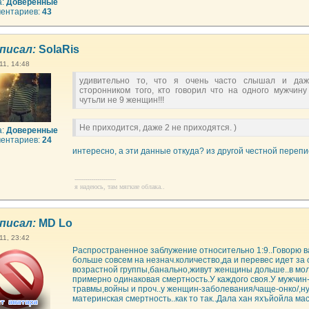
а:
Доверенные
ентариев:
43
писал:
SolaRis
11, 14:48
удивительно то, что я очень часто слышал и да
сторонником того, кто говорил что на одного мужчину
чутьли не 9 женщин!!!
Не приходится, даже 2 не приходятся. )
а:
Доверенные
ентариев:
24
интересно, а эти данные откуда? из другой честной перепис
--------------------
я надеюсь, там мягкие облака..
писал:
MD Lo
11, 23:42
Распространенное заблужение относительно 1:9..Говорю 
больше совсем на незнач.количество,да и перевес идет за
возрастной группы,банально,живут женщины дольше..в мо
примерно одинаковая смертность.У каждого своя.У мужчин
травмы,войны и проч..у женщин-заболевания/чаще-онко/,ну
материнская смертность..как то так..Дала хан яхъйойла мас