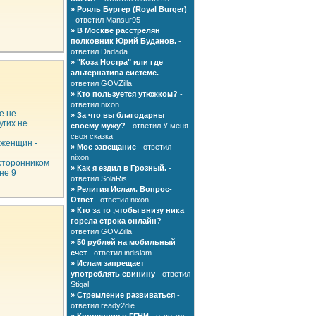
»
Рояль Бургер (Royal Burger)
- ответил Mansur95
»
В Москве расстрелян
полковник Юрий Буданов.
-
ответил Dadada
»
"Коза Ностра" или где
альтернатива системе.
-
ответил GOVZilla
»
Кто пользуется утюжком?
-
ответил nixon
е не
»
За что вы благодарны
угих не
своему мужу?
- ответил У меня
своя сказка
 женщин -
»
Мое завещание
- ответил
nixon
 сторонником
»
Как я ездил в Грозный.
-
не 9
ответил SolaRis
»
Религия Ислам. Вопрос-
Ответ
- ответил nixon
»
Кто за то ,чтобы внизу ника
горела строка онлайн?
-
ответил GOVZilla
»
50 рублей на мобильный
счет
- ответил indislam
»
Ислам запрещает
употреблять свинину
- ответил
Stigal
»
Стремление развиваться
-
ответил ready2die