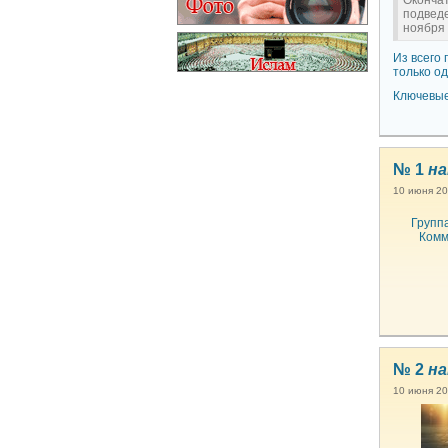
Оконча
подвед
ноября 
Из всего
только од
Ключевые
№ 1
на
10 июня 20
Групп
Комм
№ 2
на
10 июня 20