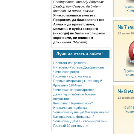
Сообщается, что Абу Абдуллах
Джабир бин Самура, да будет
Групп
Ком
доволен им Аллах, сказал:
Я часто молился вместе с
Пророком, да благословит его
Аллах и да приветствует,
№ 7
на
молитвы и хутбы которого
(никогда) не были ни слишком
12 июня 20
короткими, ни слишком
длинными.
(Муслим)
Лучшие статьи сайта!
Полиглот из Грозного
Интервью Рустама Джабраилова
Групп
Чеченское ретро
Комм
Грозный - вид с космоса
Первые американцы - чеченцы!
Кровавый 1944-ый...
Чеченские стереокартинки
№ 8
на
Джигит-до - забытое боевое
12 июня 20
искусство!
Киноляпы "Терминатор-2".
Групп
Нереальная подборка!
Комм
Чеченские кузнецы! Мастера мечей!
Как правильно фоткаться?
Чеченский ДЖИП - своими руками!
Грозный 10 лет спустя!