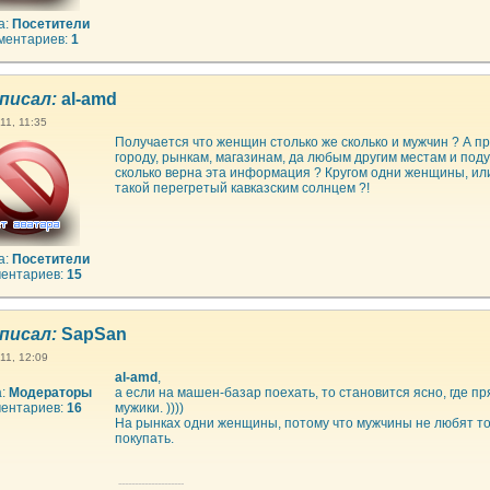
а:
Посетители
ментариев:
1
писал:
al-amd
11, 11:35
Получается что женщин столько же сколько и мужчин ? А п
городу, рынкам, магазинам, да любым другим местам и под
сколько верна эта информация ? Кругом одни женщины, или
такой перегретый кавказским солнцем ?!
а:
Посетители
ентариев:
15
писал:
SapSan
11, 12:09
al-amd
,
а:
Модераторы
а если на машен-базар поехать, то становится ясно, где пр
ентариев:
16
мужики. ))))
На рынках одни женщины, потому что мужчины не любят то
покупать.
--------------------