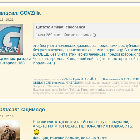
аписал:
GOVZilla
11, 18:21
Цитата: aminat_chechenca
1млн 269 тыс... Как же нас мало(((
это без учета чеченских диаспор за пределами республики,
без учета чеченцев, выехавших на пмж за границу. А так
ВООБЩЕ без учета этнических чеченцев, предки которых п
Администраторы
Чечню во времена Кавказской войны (это те, которые сейчас
ентариев:
168
Иордании...)
--------------------
не нарушаем этикета,
ЧиТаЕм ПрАвИлА СаЙтА
!!!!!,
Как заливать КАРТИНКИ?
ОБЩАТЬСЯ? Новичкам ЧИТАТЬ!
!!!!! ВСЕ ссылки нужно СКРЫВАТЬ тегом [ h
Вопросы: "Дай телефон?", "Ты замужем?", и т.п. заигрывающие "подкаты - З
Надоели темы про:
Войну, Тейпы, Горы, пoлитиkу,
и про величие наций.
Хочу сделать чеченский сайт без всего вышеуказанного.
аписал:
кацимодо
11, 12:14
Начали считать,а потом как бы на верху не подумали,
А ЧЁ-ТО ИХ МНОГОВАТО, НЕ ПОРА ЛИ ИХ ПОДКАСИТЬ.
Женщин, конечно больше, но не на 9 - же.