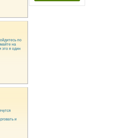
ройдитесь по
умайте на
 это я один
ячутся
рговать и