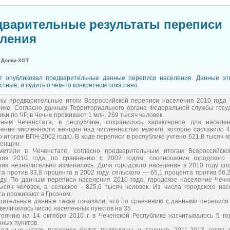
дварительные результаты переписи
еления
:
Донки-ХОТ
т опубликовал предварительные данные переписи населения. Данные эт
тные, и судить о чем-то конкретном пока рано.
ны предварительные итоги Всероссийской переписи населения 2010 года 
лике. Согласно данным Территориального органа Федеральной службы госу
ики по ЧР, в Чечне проживают 1 млн. 269 тысяч человек.
ным Чеченстата, в республике, сохранилось характерное для населе
ение численности женщин над численностью мужчин, которое составило 4
о итогам ВПН-2002 года). В ходе переписи в республике учтено 621,8 тысяч м
женщин.
метили в Чеченстате, согласно предварительным итогам Всероссийск
ния 2010 года, по сравнению с 2002 годом, соотношение городского 
ия незначительно изменилось. Доля городского населения в 2010 году сос
а против 33,8 процента в 2002 году, сельского — 65,1 процента против 66,
оду. По данным переписи населения 2010 года, городское население Чечн
ысяч человек, а сельское - 825,6 тысяч человек. Из числа городского на
а проживают в Грозном.
рительные данные также показали, что по сравнению с данными переписи 
величилось число населенных пунктов на 35.
тоянию на 14 октября 2010 г. в Чеченской Республике насчитывалось 5 го
ных пунктов.