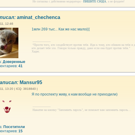
Не согласны с действиями модератора -
ПИШИТЕ СЮДА
, а не флудите!
писал:
aminat_chechenca
11, 12:46
1млн 269 тыс... Как же нас мало(((
--------------------
“Прости того, кто злодействует против тебя. Иди к тому, кто обижен на тебя и 
кто делает тебе зло. Говори только правду, даже если она будет против тебя."
Хадис.
а:
Доверенные
ентариев:
41
аписал:
Mansur95
1, 13:20 | ICQ: 3818840 |
Я по проспекту живу, к нам вообще не приходили)
--------------------
Нажатие на кнопку "Запомнить пароль", не поможет вам запомнить пароль...
а:
Посетители
ентариев:
15