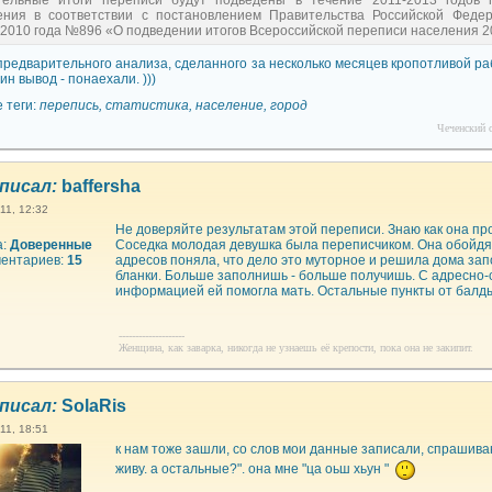
тельные итоги переписи будут подведены в течение 2011-2013 годов
ения в соответствии с постановлением Правительства Российской Феде
2010 года №896 «О подведении итогов Всероссийской переписи населения 2
 предварительного анализа, сделанного за несколько месяцев кропотливой р
ин вывод - понаехали. )))
 теги:
перепись, статистика, население, город
Чеченский с
писал:
baffersha
11, 12:32
Не доверяйте результатам этой переписи. Знаю как она пр
а:
Доверенные
Соседка молодая девушка была переписчиком. Она обойдя
ентариев:
15
адресов поняла, что дело это муторное и решила дома за
бланки. Больше заполнишь - больше получишь. С адресно
информацией ей помогла мать. Остальные пункты от балд
--------------------
Женщина, как заварка, никогда не узнаешь её крепости, пока она не закипит.
писал:
SolaRis
11, 18:51
к нам тоже зашли, со слов мои данные записали, спрашиваю
живу. а остальные?". она мне "ца оьш хьун "