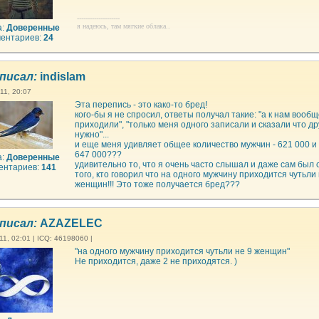
--------------------
я надеюсь, там мягкие облака..
а:
Доверенные
ентариев:
24
писал:
indislam
11, 20:07
Эта перепись - это како-то бред!
кого-бы я не спросил, ответы получал такие: "а к нам вообщ
приходили", "только меня одного записали и сказали что др
нужно"...
и еще меня удивляет общее количество мужчин - 621 000 и
647 000???
а:
Доверенные
удивительно то, что я очень часто слышал и даже сам был
ентариев:
141
того, кто говорил что на одного мужчину приходится чутьли 
женщин!!! Это тоже получается бред???
писал:
AZAZELEC
1, 02:01 | ICQ: 46198060 |
"на одного мужчину приходится чутьли не 9 женщин"
Не приходится, даже 2 не приходятся. )