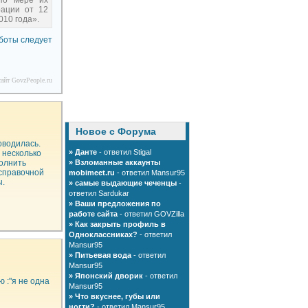
 по мере их
рации от 12
010 года».
аботы следует
айт GovzPeople.ru
Новое с Форума
оводилась.
»
Данте
- ответил Stigal
 несколько
полнить
»
Взломанные аккаунты
-справочной
mobimeet.ru
- ответил Mansur95
ы.
»
самые выдающие чеченцы
-
ответил Sardukar
»
Ваши предложения по
работе сайта
- ответил GOVZilla
»
Как закрыть профиль в
Одноклассниках?
- ответил
Mansur95
»
Питьевая вода
- ответил
Mansur95
»
Японский дворик
- ответил
 :"я не одна
Mansur95
»
Что вкуснее, губы или
ногти?
- ответил Mansur95