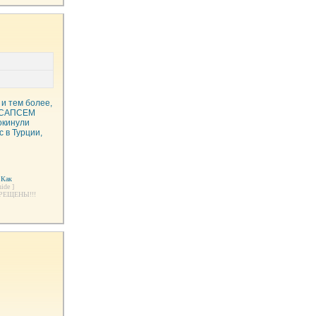
 и тем более,
же САПСЕМ
окинули
 в Турции,
 Как
ide ]
АПРЕЩЕНЫ!!!