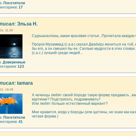
а:
Посетители
ентариев:
17
писал:
Эльза Н.
11, 11:20
Судхьаналлахь, какая красивая статья...Прочитала каждую бу
Пророк Мухаммад (с.а.в.) сказал Джабиру жениться на той,
бы его, а он смешил бы ее. Сколько мудрости в этих словах
(с.а.с.) лучший среди людей...
а:
Доверенные
ентариев:
123
писал:
tamara
11, 16:49
А чеченцы любят своей бороде такую форму предавать , ка
картинке? Подстригать, подравнивать?
Или любят больше естественный вариант?
Мне нравится, когда у бороды (или щетины, не знаю как назв
четкая форма )
а:
Посетители
ентариев:
41