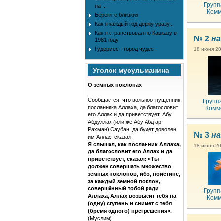
Групп
на ...
Комм
Берегите близких
Как я каждый год держу уразу...
Как я странствовал по Кавказу в
№ 2
на
1981 году
Гудермес - город чудес
18 июня 20
Уголок мусульманина
О земных поклонах
Сообщается, что вольноотпущенник
Групп
посланника Аллаха, да благословит
Комм
его Аллах и да приветствует, Абу
Абдуллах (или же Абу Абд ар-
Рахман) Саубан, да будет доволен
№ 3
на
им Аллах, сказал:
Я слышал, как посланник Аллаха,
18 июня 20
да благословит его Аллах и да
приветствует, сказал: «Ты
должен совершать множество
земных поклонов, ибо, поистине,
за каждый земной поклон,
совершённый тобой ради
Групп
Аллаха, Аллах возвысит тебя на
Комм
(одну) ступень и снимет с тебя
(бремя одного) прегрешения».
(Муслим)