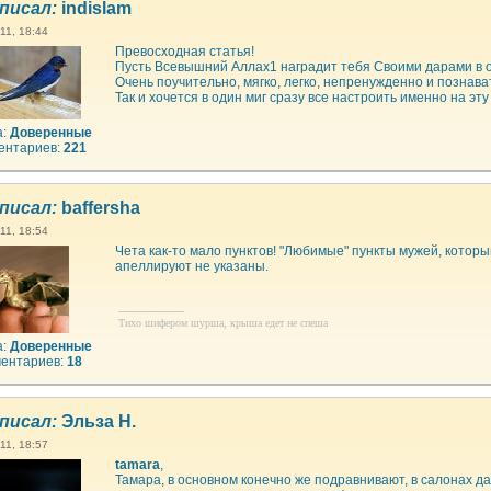
писал:
indislam
11, 18:44
Превосходная статья!
Пусть Всевышний Аллах1 наградит тебя Своими дарами в 
Очень поучительно, мягко, легко, непренужденно и познава
Так и хочется в один миг сразу все настроить именно на эту 
а:
Доверенные
ентариев:
221
писал:
baffersha
11, 18:54
Чета как-то мало пунктов! "Любимые" пункты мужей, котор
апеллируют не указаны.
--------------------
Тихо шифером шурша, крыша едет не спеша
а:
Доверенные
ентариев:
18
писал:
Эльза Н.
11, 18:57
tamara
,
Тамара, в основном конечно же подравнивают, в салонах д