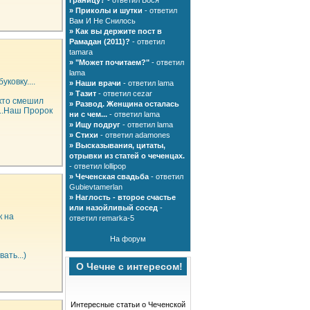
границу?
- ответил Бося
»
Приколы и шутки
- ответил
Вам И Не Снилось
»
Как вы держите пост в
Рамадан (2011)?
- ответил
tamara
»
"Может почитаем?"
- ответил
lama
ковку....
»
Наши врачи
- ответил lama
»
Тазит
- ответил cezar
 кто смешил
»
Развод. Женщина осталась
...Наш Пророк
ни с чем...
- ответил lama
»
Ищу подруг
- ответил lama
»
Стихи
- ответил adamones
»
Высказывания, цитаты,
отрывки из статей о чеченцах.
- ответил lollipop
»
Чеченская свадьба
- ответил
Gubievtamerlan
»
Наглость - второе счастье
или назойливый сосед
-
к на
ответил remarka-5
На форум
ать...)
О Чечне с интересом!
Интересные статьи о Чеченской