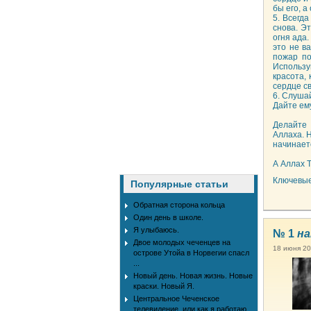
бы его, а
5. Всегд
снова. Э
огня ада
это не в
пожар по
Использу
красота,
сердце св
6. Слуша
Дайте ему
Делайте 
Аллаха. 
начинаетс
А Аллах 
Ключевые
Популярные статьи
Обратная сторона кольца
Один день в школе.
Я улыбаюсь.
№ 1
на
Двое молодых чеченцев на
18 июня 20
острове Утойа в Норвегии спасл
...
Новый день. Новая жизнь. Новые
краски. Новый Я.
Центральное Чеченское
телевидение, или как я работаю