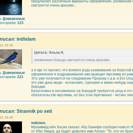
предлагают различные варианты оформления, ухоженная
смотрится очень красиво..
а:
Доверенные
ентариев:
123
писал:
indislam
11, 01:35
Цитата: Эльза Н.
ухоженная борода смотрится очень красиво..
а я где-то прочел, что всякого рода ухаживания за боротой 
а:
Доверенные
оформления и подравнивания уже выводит муслима из рамо
ентариев:
221
Это уже получается не следование Пророку с.а.в. и Его сп
это уже дань моде - испанские, турецкие и какие-нибудь ещ
бородки.
Безусловно и несомненно за бородой требуется уход и это 
обязательство муслима, но без этих бритвенно - четких лин
писал:
Strannik po seti
11, 01:40
indislam
,
Мухаммад ибн Хасан сказал: Абу Ханифа сообщил нам от 
от Ибн Умара, да будет доволен ими Аллах: "То, что он брал