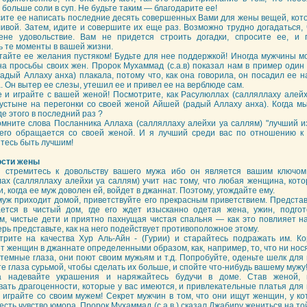
больше соли в суп. Не будьте таким — благодарите ее!
сите ее написать последние десять совершенных Вами для жены вещей, кот
ливой. Затем, идите и совершите их еще раз. Возможно трудно догадаться,
не удовольствие. Вам не придется строить догадки, спросите ее, и 
ь те моменты в вашей жизни.
итайте ее желания пустяком! Будьте для нее поддержкой! Иногда мужчины м
на просьбы своих жен. Пророк Мухаммад (с.а.в) показал нам в пример один 
адый Аллаху анха) плакала, потому что, как она говорила, он посадил ее 
. Он вытер ее слезы, утешил ее и привел ее на верблюде сам.
е и играйте с вашей женой! Посмотрите, как Расулюллах (салляллаху алейх
пустыне на перегонки со своей женой Айшей (радый Аллаху анха). Когда мы
е этого в последний раз ?
омните слова Посланника Аллаха (салляллаху алейхи уа саллям) "лучший из
его обращается со своей женой. И я лучший среди вас по отношению к 
тесь быть лучшим!
ости жены
а стремитесь к довольству вашего мужа ибо он является вашим ключом
ах (салляллаху алейхи уа саллям) учит нас тому, что любая женщина, кото
, когда ее муж доволен ей, войдет в джаннат. Поэтому, угождайте ему.
 муж приходит домой, приветствуйте его прекрасным приветствием. Предста
ется в чистый дом, где его ждет изысканно одетая жена, ужин, подго
м, чистые дети и приятно пахнущая чистая спальня — как это повлияет на
рь представьте, как на него подействует противоположное этому.
трите на качества Хур Аль-Айн - (Гурии) и старайтесь подражать им. К
т женщин в джаннате определенными образом, как, например, то, что ни нося
темные глаза, они поют своим мужьям и т.д. Попробуйте, оденьте шелк для
е глаза сурьмой, чтобы сделать их больше, и спойте что-нибудь вашему мужу
да надевайте украшения и наряжайтесь будучи в доме. Став женой, 
вать драгоценности, которые у вас имеются, и привлекательные платья для
 играйте со своим мужем! Секрет мужчин в том, что они ищут женщин, у ко
есть чувство юмора. Пророк Мухаммад (с.а.в.) сказал Джабиру жениться на то