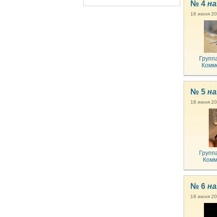
№ 4
на
18 июня 20
Групп
Комм
№ 5
на
18 июня 20
Групп
Комм
№ 6
на
18 июня 20