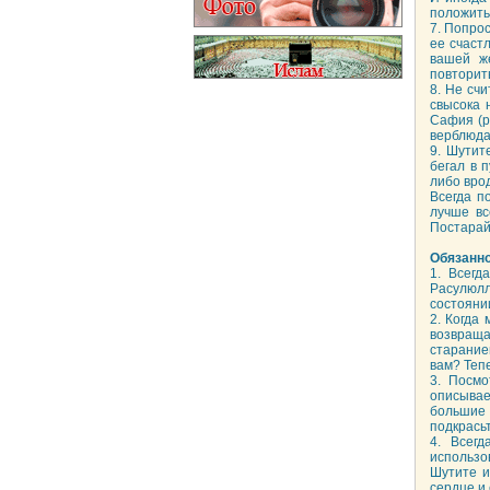
положить 
7. Попро
ее счаст
вашей же
повторит
8. Не сч
свысока 
Сафия (р
верблюда
9. Шутит
бегал в 
либо врод
Всегда п
лучше вс
Постарай
Обязанн
1. Всегд
Расулюлл
состоянии
2. Когда
возвраща
старание
вам? Тепе
3. Посмо
описывае
большие 
подкрасьт
4. Всег
использо
Шутите и
сердце и 