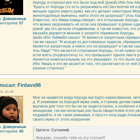
бороду, и отрезал все что было под ней (рукой).Ибн Аль-Аб
"Брать от бороды (то есть укорачивать её) без взятия её в р
меньше одного ухвата руки). как это делают некоторые Мо
женоподобные мужчины, никто этого не разрешал" (Аль-Ха
а:
Доверенные
Известно, что Имам Ахмад говорит, что отпускание бороды 
ентариев:
57
что можно укорачивать её если она привышает в длине оди
рукой, как это делали сподвижники, а так же известно, что 
мазхаба держатся мнения о запрете сбривания бороды.
Шейх Ибн Таймийя сказал: "И является запретным сбриван
так же сказал: "И исходя из достоверных хадисов, сбриван
является запретным, и никто это не разрешал" и так же ска
Аль-Умда":"Что касается отпускания бороды, то её нужно о
если взять (подкоротить) то, что превышает одного хвата ру
является нежелательным, на это указывает, то что было п
Ибн Умара и это же касается того, что разлетается от неё 
разные стороны) "
писал:
Firdavs86
11, 01:50
Мне не нравится когда борода как будто нарисованная, четк
д. Я ухаживаю за бородой мужа сама, и стрижку делаю сама.
выучила для того что бы он не ходил в салон, а особенно к 
женщинам, так как несколько раз была свидетелем этого ужа
подумайте, я не такая ревнивая, я просто хочу ради Аллах
своего мужа от этого искушения
а:
Доверенные
Цитата: Суламиф
ентариев:
40
Фирдавс, спасибо тебе за эту статью!!!