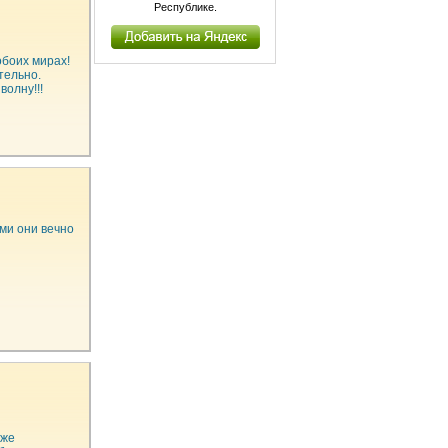
Республике.
обоих мирах!
тельно.
волну!!!
ыми они вечно
аже