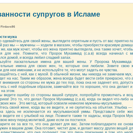
анности супругов в Исламе
:
Firdavs86
ости мужа
о одевайтесь для своей жены, выглядите опрятным и пусть от вас приятно па
й раз мы — мужчины — ходили в магазин, чтобы приобрести красивую дома
 же, как муж хочет, чтобы его жена приятно выглядела, она также хочет, чтоб
я для нее. Помните, что Пророк Мухаммад (с.а.в) всегда начинал с ми
лся домой, и всегда любил сладкий запах.
льзуйте ласкательные имена для вашей жены. У Пророка Мухаммада (
тельные имена для своих жен, те, которые они любили. Зовите свою 
для нее именами, и не используйте те, что могут задеть ее чувства.
ащайтесь с ней, как с мухой. В обычной жизни, мы никогда не замечаем мух,
дет на нас. Таким же образом, жена всегда будет вести себя прекрасно, что
т внимания со стороны ее мужа до тех пор, пока она не заденет его, допуст
есь с ней подобным образом, замечайте все то хорошее, что она делает и
 на этом.
вы видите ошибку со стороны вашей супруги, попробуйте промолчать и воз
риев! Это то, что делал Пророк Мухаммад (с.а.в), когда он видел что-либо 
своих жен . Это метод, который освоили немногие мужчины-мусульмане.
тесь своей жене, когда вы ее видите, и не скупитесь на объятия. Улыбка — 
а здесь не исключается из мусульманской уммы. Представьте себе жиз
о видите ее с улыбкой на лице. Помните также те хадисы, когда Пророк Муха
свою жену перед молитвой, даже если он постился.
дарите ее за все то, что она делает для вас. Затем поблагодарите ее снова
ужин в вашем доме. Она готовит, чистит дом, и делает массу других вещей дл
 единственное, что она получает, так это лишь признание в том, что нео