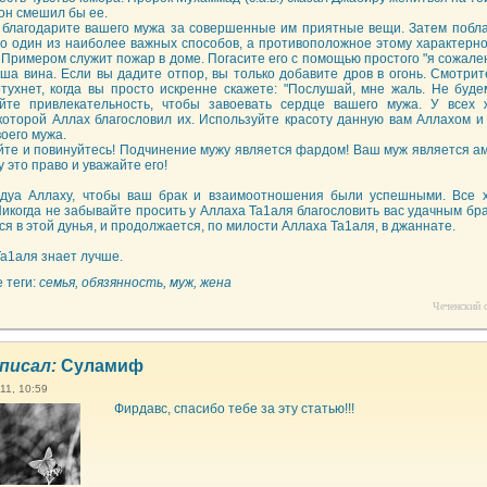
 он смешил бы ее.
а благодарите вашего мужа за совершенные им приятные вещи. Затем побла
то один из наиболее важных способов, а противоположное этому характерн
. Примером служит пожар в доме. Погасите его с помощью простого "я сожале
аша вина. Если вы дадите отпор, вы только добавите дров в огонь. Смотрит
тухнет, когда вы просто искренне скажете: "Послушай, мне жаль. Не будем
йте привлекательность, чтобы завоевать сердце вашего мужа. У всех
 которой Аллах благословил их. Используйте красоту данную вам Аллахом и
оего мужа.
йте и повинуйтесь! Подчинение мужу является фардом! Ваш муж является ам
 это право и уважайте его!
дуа Аллаху, чтобы ваш брак и взаимоотношения были успешными. Все 
Никогда не забывайте просить у Аллаха Та1аля благословить вас удачным бр
я в этой дунья, и продолжается, по милости Аллаха Та1аля, в джаннате.
Та1аля знает лучше.
 теги:
семья, обязянность, муж, жена
Чеченский с
писал:
Суламиф
11, 10:59
Фирдавс, спасибо тебе за эту статью!!!