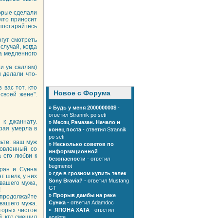
орые сделали
 что приносит
постарайтесь
огут смотреть
случай, когда
на медленного
и уа саллям)
 делали что-
 вас тот, кто
Новое с Форума
своей жене".
»
Будь у меня 200000000$
-
ответил Strannik po seti
 к джаннату.
»
Месяц Рамазан. Начало и
рая умерла в
конец поста
- ответил Strannik
po seti
вьте: ваш муж
»
Несколько советов по
товленный со
информационной
 его любви к
безопасности
- ответил
bugmenot
оран и Сунна
»
где в грозном купить телек
т шелк, у них
Sony Bravia?
- ответил Mustang
 вашего мужа,
GT
!
»
Прорыв дамбы на реке
продолжайте
Сунжа
- ответил Adamdoc
 вашего мужа.
торых чистое
»
ЯПОНА ХАТА
- ответил
й, кто смешил
acelote