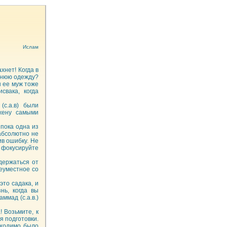
Ислам
хнет! Когда в
шнюю одежду?
ы ее муж тоже
свака, когда
с.а.в) были
жену самыми
 пока одна из
 абсолютно не
ив ошибку. Не
 фокусируйте
держаться от
неуместное со
это садака, и
нь, когда вы
ммад (с.а.в.)
! Возьмите, к
я подготовки.
бходимо было