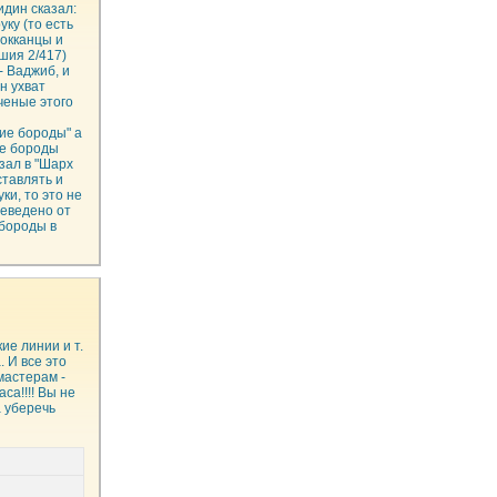
идин сказал:
уку (то есть
рокканцы и
шия 2/417)
- Ваджиб, и
н ухват
ученые этого
ие бороды" а
ие бороды
зал в "Шарх
ставлять и
ки, то это не
реведено от
(бороды в
ие линии и т.
 И все это
мастерам -
са!!!! Вы не
а уберечь