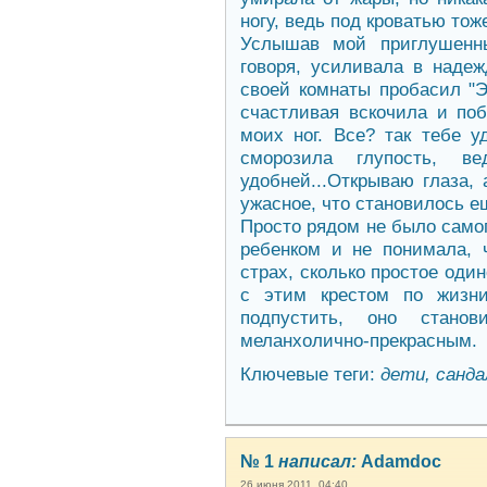
ногу, ведь под кроватью тож
Услышав мой приглушенны
говоря, усиливала в наде
своей комнаты пробасил "Э
счастливая вскочила и поб
моих ног. Все? так тебе уд
сморозила глупость, в
удобней...Открываю глаза,
ужасное, что становилось е
Просто рядом не было самог
ребенком и не понимала, 
страх, сколько простое оди
с этим крестом по жизн
подпустить, оно стано
меланхолично-прекрасным.
Ключевые теги:
дети, санда
№ 1
написал:
Adamdoc
26 июня 2011, 04:40