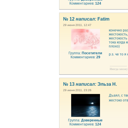
Комментариев:
124
№ 12
написал:
Fatim
29 июня 2011, 12:47
конечно ра
жестокость
жестокость 
тока когда 
плохо)
Группа:
Посетители
p.s. че то 
Комментариев:
29
--------------------
Иногда захожу 
№ 13
написал:
Эльза Н.
29 июня 2011, 23:26
Дъаял, с т
жестоко от
Группа:
Доверенные
Комментариев:
124