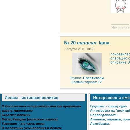
--------------------
Мне кажется нек
№ 20
написал:
lama
7 августа 2011, 18:28
понравилас
операцию св
описание,Эл
Группа:
Посетители
Комментариев:
17
Ислам - истинная религия
Интересное и см
О бесполезных попрошайках или как правильно
Гудермес - город чудес
давать милостыню
Я настроена на "позитиф
Берегите близких
Справедливость
Месяц Рамадан (полезные ссылки)
Ачепятки, маразмы, прик
Терпение – это часть веры
Лысебашки.
О положении усыновления в Исламе