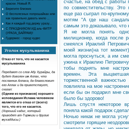
счастье, на обед с работы
краски. Новый Я.
по совместительству. Это
Берегите близких
еще раз сыграл по-крупному
О бесполезных попрошайках или
как правильно давать мило ...
мотям "А где наш сандал
Как я каждый год держу уразу...
самым это доказывало, что 
С ПРАЗДНИКОМ ИД аль-ФИТР
Я не могла понять одн
(УРАЗА_БАЙРАМ)!
милиционер, когда после р
Гудермес - город чудес
смеялся Ираклий Петрови
моей жизни(на тот момент)
Уголок мусульманина
могла проснуться, а им см
Отказ от того, что не касается
ужина к Ираклию Петровичу 
мусульманина
тобы поднять мне настро
Передают со слов Абу Хурайры, да
времен. Эта выцветшая
будет доволен им Аллах, что
торжественной важностью
посланник Аллаха, да благословит
его Аллах и да приветствует,
повлияла на мое настроение
сказал:
если бы он подарил мне сво
(Одним из признаков) хорошего
было бы здорово!
исповедания Ислама человеком
является его отказ от (всего)
Лишь спустя некоторое в
того, что его не касается.
поняла какой подарок сдела
(Хороший хадис, который
приводят ат-Тирмизи и другие
Ночью никак не могла усну
мухаддисы.)
смотрели горящие нездоров
умирала от жары, но никак