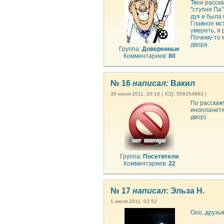
Твои расска
"ступня Па
дух и была п
Главное мст
умереть, я 
Почему-то м
двора.
Группа:
Доверенные
Комментариев:
80
№ 16
написал:
Вакил
30 июня 2011, 20:18 | ICQ: 556264883 |
По расскажу
инопланетя
двор)
Группа:
Посетители
Комментариев:
22
№ 17
написал:
Эльза Н.
1 июля 2011, 02:52
Ооо, друзья