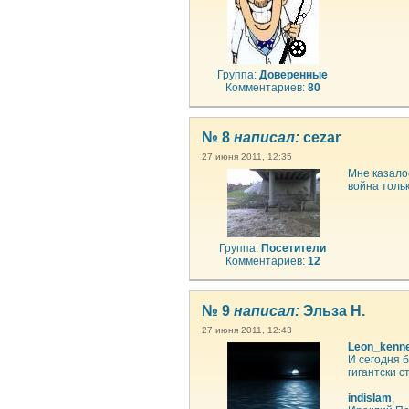
Группа:
Доверенные
Комментариев:
80
№ 8
написал:
cezar
27 июня 2011, 12:35
Мне казалос
война толь
Группа:
Посетители
Комментариев:
12
№ 9
написал:
Эльза Н.
27 июня 2011, 12:43
Leon_kenn
И сегодня б
гигантски с
indislam
,