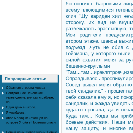
босоногих с багровыми лиц
всему плюющимися тетенька
клич "Шу вариден хил неъа
сторону, их вид не внуш
разбежалось врассыпную, те
Мои родители предусматр
втором этаже, шансы выжит
подъезд ,чуть не сбив с 
Гойзмана, у которого были
силой схватил меня за рук
бешенно-круглы
"Там...там...ираклптровч,
Оправдываясь проспикулиров
Популярные статьи
Сосед вывел меня обратно 
Обратная сторона кольца
твой сандалик," - прошептал
Центральное Чеченское
себя сказала ему я, но поко
телевидение, или как я работаю
на ...
сандалик, и жажда увидеть 
Один день в школе.
куда-то пропала, да и нен
Я улыбаюсь.
Куда там... Когда мы при
Двое молодых чеченцев на
боевые действия. Наши ма
острове Утойа в Норвегии спасл
...
нашу защиту, и многие в
Новый день. Новая жизнь. Новые