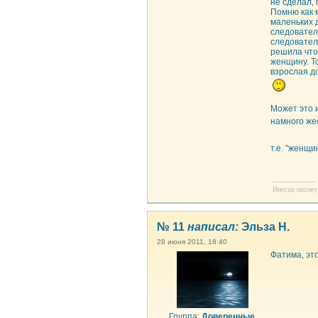
не сделал, 
Помню как 
маленьких 
следовател
следовател
решила что
женщину. То
взрослая до
Может это и
намного же
т.е. "женщ
--------------------
Иногда захожу 
№ 11
написал:
Эльза Н.
28 июня 2011, 18:40
Фатима, это
Группа:
Доверенные