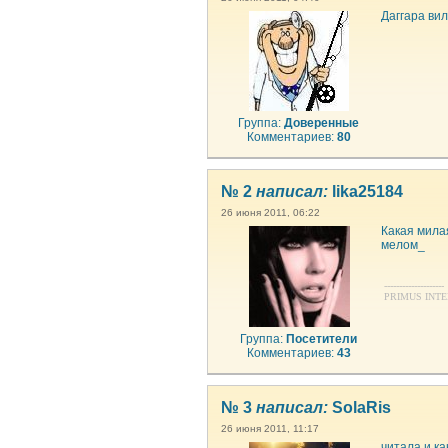
Даггара вил
Группа:
Доверенные
Комментариев:
80
№ 2
написал:
lika25184
26 июня 2011, 06:22
Какая милая
мелом_
--------------------
PRIMUS INTE
Группа:
Посетители
Комментариев:
43
№ 3
написал:
SolaRis
26 июня 2011, 11:17
читала и к