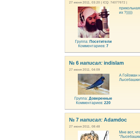
27 июня 2011, 03:20 | ICQ: 74077672 |
прикольная
их ?)))))
Группа:
Посетители
Комментариев:
7
№ 6
написал:
indislam
27 июня 2011, 04:09
А Гойзман 
Лысебашкии.
Группа:
Доверенные
Комментариев:
220
№ 7
написал:
Adamdoc
27 июня 2011, 08:48
Мне вот, чт
"Лысебашки"