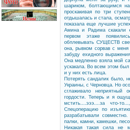
шариком, болтающимся на
проскакивая по три ступен
отдышалась и стала, осматр
показала еще лучшие успех
Амина и Радима скакали 
первом этаже появили
обплевывать СУЩЕСТВ сверх
она, рывком сорвав с меня 
забуду ехидного выражени
Она медленно взяла мой са
ускакала. Во всем этом был
и у них есть лица.
Потерять сандалик было, н
Украины, с Черновца. Но осо
сглаживало неприятный о
гордости. Теперь и я ощу
мстить....эээ....за что-т
Спецоперацию по изъяти
разрабатывали совместно
палки, камни, камешки, песо
Никакая такая сила не могл