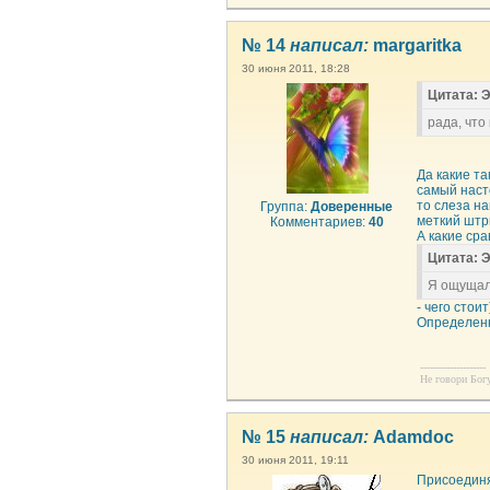
№ 14
написал:
margaritka
30 июня 2011, 18:28
Цитата: Э
рада, что
Да какие та
самый наст
то слеза н
Группа:
Доверенные
меткий штр
Комментариев:
40
А какие сра
Цитата: Э
Я ощущал
- чего стоит
Определенн
--------------------
Не говори Богу,
№ 15
написал:
Adamdoc
30 июня 2011, 19:11
Присоединя