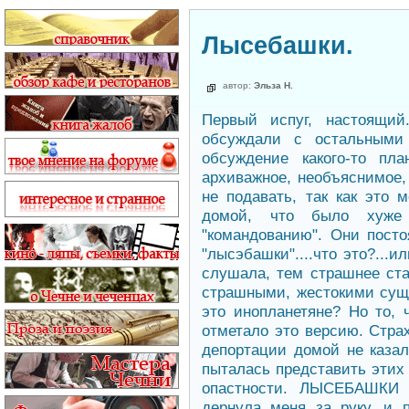
Лысебашки.
автор:
Эльза Н.
Первый испуг, настоящий
обсуждали с остальными
обсуждение какого-то пл
архиважное, необъяснимое,
не подавать, так как это 
домой, что было хуже
"командованию". Они посто
"лысэбашки"....что это?...и
слушала, тем страшнее ста
страшными, жестокими суще
это инопланетяне? Но то, 
отметало это версию. Стра
депортации домой не казал
пыталась представить этих
опастности. ЛЫСЕБАШКИ 
дернула меня за руку, и