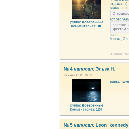
отдыхают)
классно пи
Открываю 
вот это уби
Группа:
Доверенные
простое 
Комментариев:
30
крестом п
очень..
баркал, Эль
--------------------
я надеюсь, там 
№ 4
написал:
Эльза Н.
26 июня 2011, 15:35
Баркал шун
Группа:
Доверенные
Комментариев:
124
№ 5
написал:
Leon_kennedy