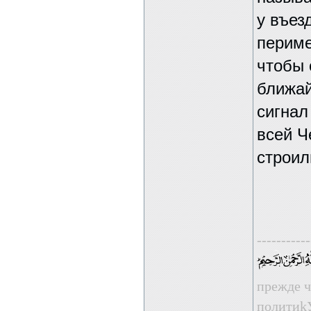
у въез
периме
чтобы 
ближай
сигнал
всей Ч
строил
-----------
прежде ч
пoлити