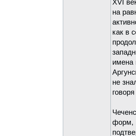
XVI ве
на рав
активн
как в 
продол
западн
имена 
Аргунс
не зна
говоря
Чеченс
форм, 
подтве