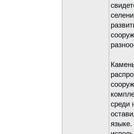
свидет
селени
развит
сооруж
разноо
Камень
распро
сооруж
компле
среди 
остави
языке.
исполь