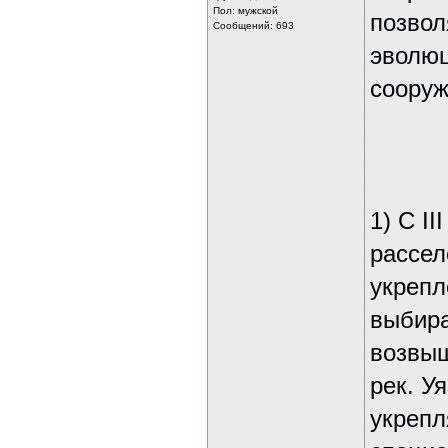
Пол: мужской
позвол
Сообщений: 693
эволю
сооруж
1) С I
рассел
укрепл
выбира
возвыш
рек. У
укрепл