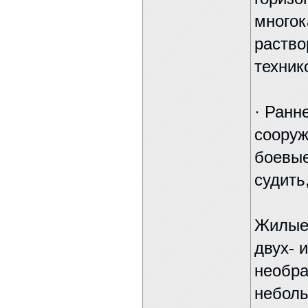
многок
раство
техник
· Ранн
сооруж
боевые
судить
Жилые 
двух- 
необра
неболь