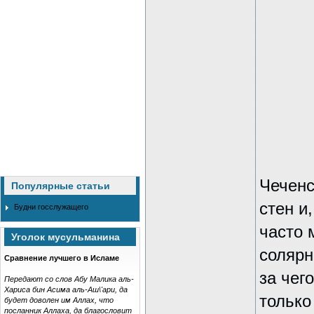
Чеченс
Популярные статьи
стен и
Будни госслужащего
часто 
Уголок мусульманина
солярн
Сравнение лучшего в Исламе
за чег
Передают со слов Абу Малика аль-
Хариса бин Асима аль-Аш\'ари, да
только
будет доволен им Аллах, что
посланник Аллаха, да благословит