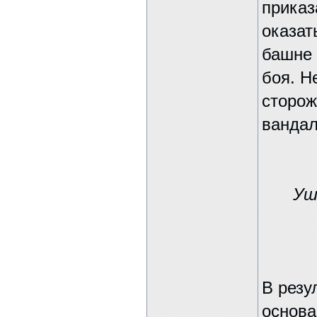
приказ
оказат
башне 
боя. Н
сторож
вандал
Уш
В резу
основа