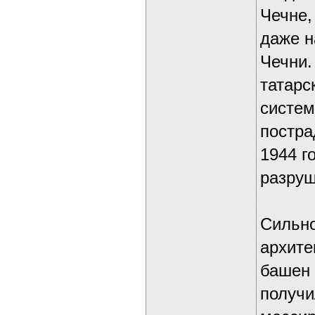
Чечне,
даже н
Чечни.
татарс
систем
постра
1944 г
разруш
Сильно
архите
башен 
получи