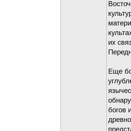
Восточ
культу
матери
культа
их свя
Передн
Еще бо
углубл
язычес
обнару
богов 
древно
предст