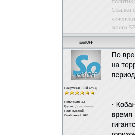
пoлити
Ссылки с
чеченски
много SE
saidOFF
По вре
на тер
период
ПоЛуМеСяЧнЫй ОтЕц
Репутация:
23
· Коба
Группа:
Доверенные
Пол: мужской
время 
Сообщений: 693
гигант
горизо