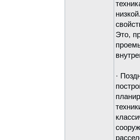
техник
низкой
свойст
Это, п
проемы
внутре
· Позд
постро
планир
техник
класси
сооруж
рассел