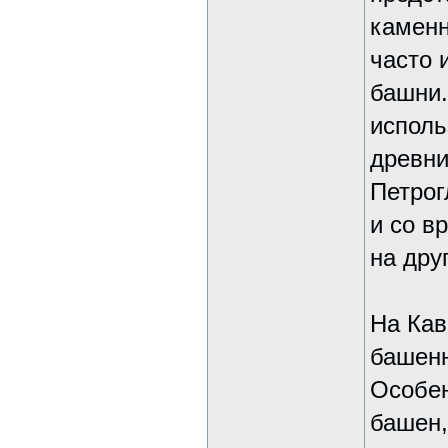
каменн
часто 
башни.
исполь
древни
Петрог
и со в
на дру
На Кав
башенн
Особен
башен,