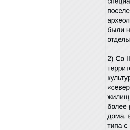
специ
поселе
археол
были н
отдель
2) Со 
террит
культу
«север
жилища
более 
дома, 
типа с