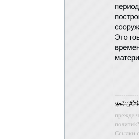
период
постро
сооруж
Это го
времен
матери
-----------
прежде ч
пoлити
Ссылки с