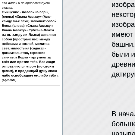
изобра
его Аллах и да приветствует,
сказал:
Очищение - половина веры,
некото
(слова) «Хвала Аллаху» (Аль-
хамду ли-Ллахи) заполнят собой
изобра
Весы, (слова) «Слава Аллаху и
Хвала Аллаху» (Субхана-Ллахи
имеют 
ва-ль-хамду ли-Ллахи) заполнят
собой (пространство) между
башни.
небесами и землей, молитва -
свет, милостыня (садака) -
были и
доказательство, терпение-
сияние, а Коран - аргумент за
тебя или против тебя. Все люди
древни
отправляются утром (по своим
делам), и продающий душу свою
датирую
либо освобождает ее, либо губит.
(Муслим)
В нача
больше
называ