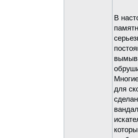
В наст
памятн
серьез
постоя
вымыва
обруши
Многие
для ск
сделан
вандал
искате
которы