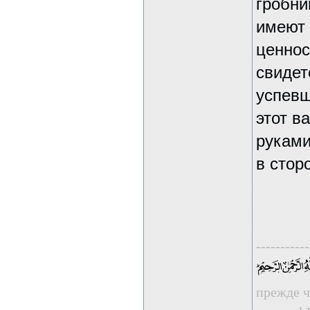
гробни
имеют 
ценнос
свидет
успевш
этот в
руками
в стор
-----------
прежде ч