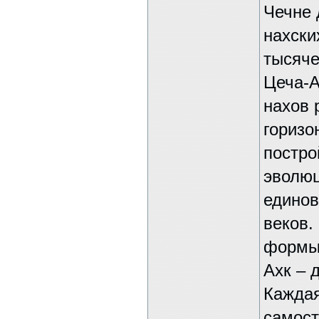
Чечне 
нахски
тысяче
Цеча-А
нахов 
горизо
постро
эволюц
единов
веков.
формы 
Ахк – 
Каждая
самос