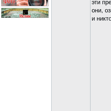
эти пр
они, о
и никт