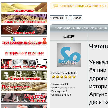
Чеченский форум GovzPeople.ru
»
2 страниц
1
2
Далее
Чеченские башни, чеченские башни
saidOFF
Чеченс
Уникал
башни 
ПоЛуМеСяЧнЫй ОтЕц
дороги
Репутация:
23
истори
Группа:
Доверенные
Пол: мужской
Аргунс
Сообщений: 693
десятк