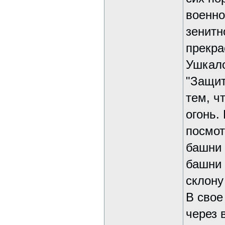
военно
зенитн
прекра
Ушкало
"Защит
тем, ч
огонь.
посмот
башни 
башни 
склону
В свое
через 