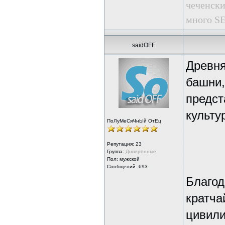
чеченски
много SE
saidOFF
Древня
башни,
предст
культу
ПоЛуМеСяЧнЫй ОтЕц
Репутация:
23
Группа:
Доверенные
Пол: мужской
Сообщений: 693
Благод
кратча
цивили