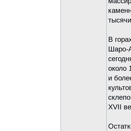
массир
каменн
тысячи
В гора
Шаро-А
сегодн
около 
и боле
культо
склепо
XVII в
Остатк