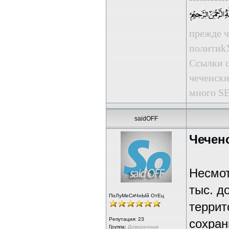
прежде ч
пoлити
Ссылки с
чеченски
много SE
saidOFF
Чечен
Несмот
тыс. д
ПоЛуМеСяЧнЫй ОтЕц
террит
Репутация:
23
сохран
Группа:
Доверенные