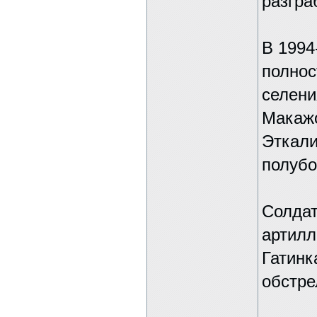
разгра
В 1994
полнос
селени
Макажо
Эткали
полубо
Солдат
артилл
Гатинк
обстре