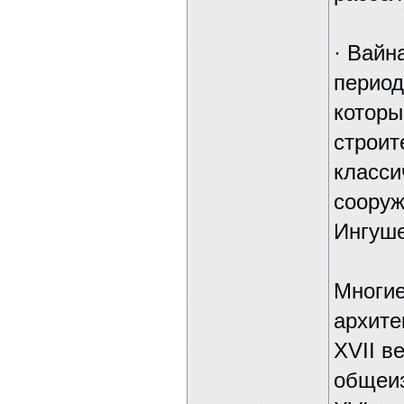
· Вайн
период
которы
строит
класси
сооруж
Ингуше
Многие
архите
XVII в
общеиз