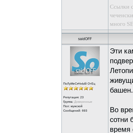
Ссылки с
чеченски
много SE
saidOFF
Эти ка
подвер
Летопи
живущи
ПоЛуМеСяЧнЫй ОтЕц
башен.
Репутация:
23
Группа:
Доверенные
Пол: мужской
Во вре
Сообщений: 693
сотни 
время 