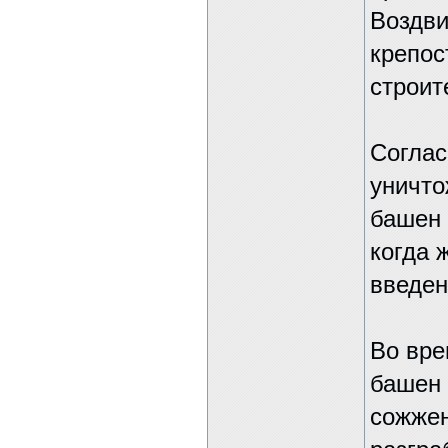
Воздви
крепос
строит
Соглас
уничт
башен 
когда 
введен
Во вре
башен 
сожжен