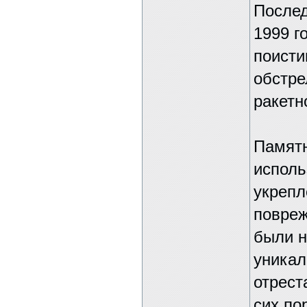
Послед
1999 г
поисти
обстре
ракетн
Памятн
исполь
укрепл
повреж
были н
уникал
отрест
сих по