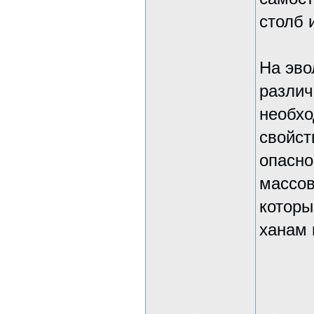
столб 
На эво
различ
необх
свойст
опасно
массов
которы
ханам 
-----------