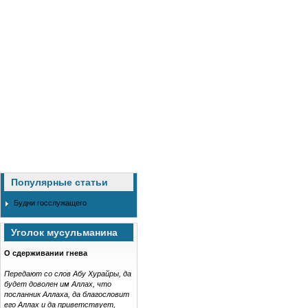
Популярные статьи
Будни госслужащего
Уголок мусульманина
О сдерживании гнева
Передают со слов Абу Хурайры, да
будет доволен им Аллах, что
посланник Аллаха, да благословит
его Аллах и да приветствует,