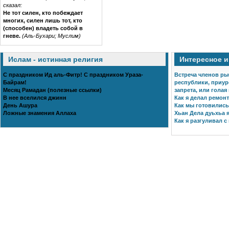
сказал:
Не тот силен, кто побеждает
многих, силен лишь тот, кто
(способен) владеть собой в
гневе.
(Аль-Бухари; Муслим)
Ислам - истинная религия
Интересное 
С праздником Ид аль-Фитр! С праздником Ураза-
Встреча членов ры
Байрам!
республики, приур
Месяц Рамадан (полезные ссылки)
запрета, или голая
В нее вселился джинн
Как я делал ремонт
День Ашура
Как мы готовились 
Ложные знамения Аллаха
Хьан Дела дуьхьа я
Как я разгуливал с