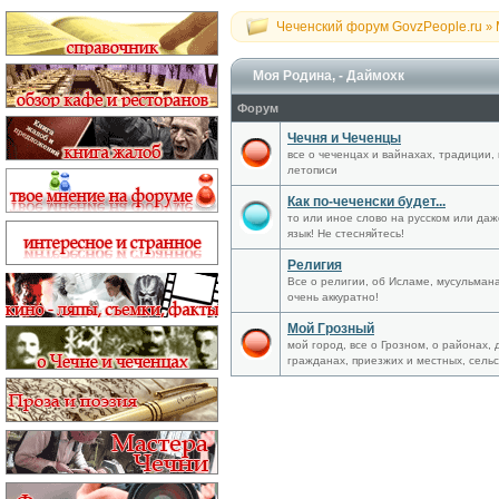
Чеченский форум GovzPeople.ru
»
Моя Родина, - Даймохк
Форум
Чечня и Чеченцы
все о чеченцах и вайнахах, традиции, 
летописи
Как по-чеченски будет...
то или иное слово на русском или да
язык! Не стесняйтесь!
Религия
Все о религии, об Исламе, мусульман
очень аккуратно!
Мой Грозный
мой город, все о Грозном, о районах, 
гражданах, приезжих и местных, сельс