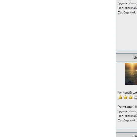
Группа:
Дове
Пол: женски
Сообщений:
S
Активный ф
Репутация:
8
Группа:
Дове
Пол: женски
Сообщений:
S