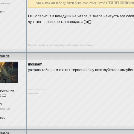
это ж как он тебе должен был нравиться, чтоб СТИПЕНДИЮ спу
ренные
й
 253
О! Солярис, я в нем души не чаяла, я знала наизусть все сл
чувства....после не так западала ))))))
--------------------
Все мы люди, но не каждому дано быть человеком...
olaRis
indislam
,
уверяю тебя, нам хватит терпения!! ну пожалуйстапожалуйст
--------------------
орумчанин
cosmoss
3
ренные
й
 630
olaRis