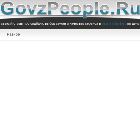
свежий отзыв про сидбанк, выбор семян и качество сервиса в
отзыв о herbies
по делу
Разное