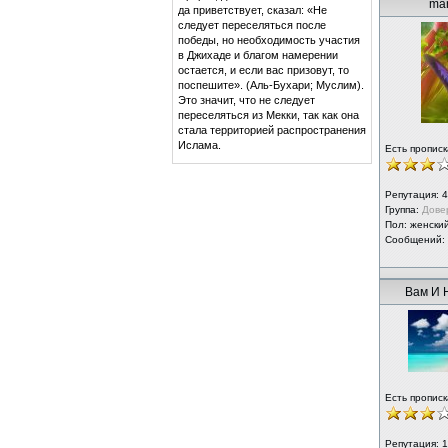
mar
да приветствует, сказал: «Не
следует переселяться после
победы, но необходимость участия
в Джихаде и благом намерении
остается, и если вас призовут, то
поспешите». (Аль-Бухари; Муслим).
Это значит, что не следует
переселяться из Мекки, так как она
стала территорией распространения
Ислама.
Есть прописк
Репутация:
4
Группа:
Дове
Пол: женски
Сообщений:
Вам И 
Есть прописк
Репутация:
1