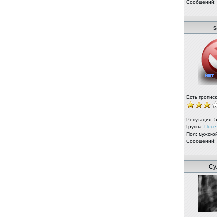
Сообщений:
s
Есть прописк
Репутация:
5
Группа:
Посе
Пол: мужско
Сообщений:
Су