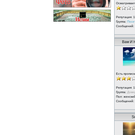
Осматривае
Репутация:
1
Группа:
Посе
Сообщений:
Вам И 
Есть прописк
Репутация:
1
Группа:
Дове
Пол: женски
Сообщений:
S