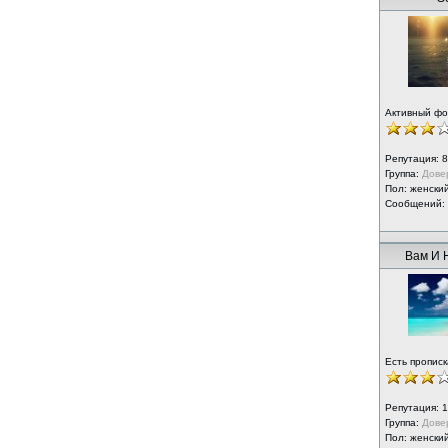
Активный ф
Репутация:
8
Группа:
Дове
Пол: женски
Сообщений:
Вам И 
Есть прописк
Репутация:
1
Группа:
Дове
Пол: женски