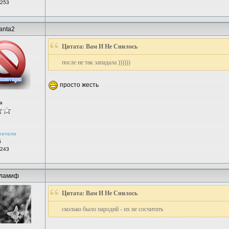
 253
anta2
Цитата: Вам И Не Снилось
после не так западала ))))))
просто жесть
а
тители
й
 243
ламиф
Цитата: Вам И Не Снилось
сколько было пародий - их не сосчитать