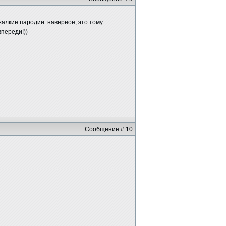
 жалкие пародии. наверное, это тому
впереди!))
Сообщение # 10