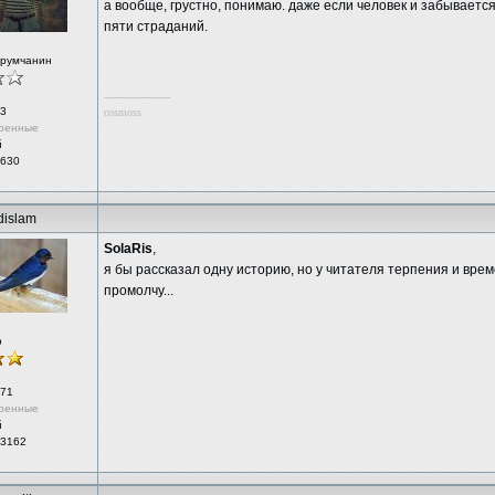
а вообще, грустно, понимаю. даже если человек и забывается
пяти страданий.
орумчанин
--------------------
3
cosmoss
ренные
й
 630
dislam
SolaRis
,
я бы рассказал одну историю, но у читателя терпения и време
промолчу...
р
71
ренные
й
 3162