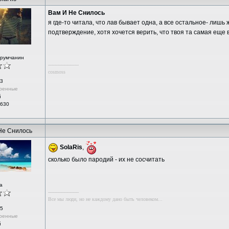
Вам И Не Снилось
я где-то читала, что лав бывает одна, а все остальное- лишь
подтверждение, хотя хочется верить, что твоя та самая еще 
орумчанин
--------------------
cosmoss
3
ренные
й
 630
Не Снилось
SolaRis
,
сколько было пародий - их не сосчитать
а
--------------------
Все мы люди, но не каждому дано быть человеком...
5
ренные
й