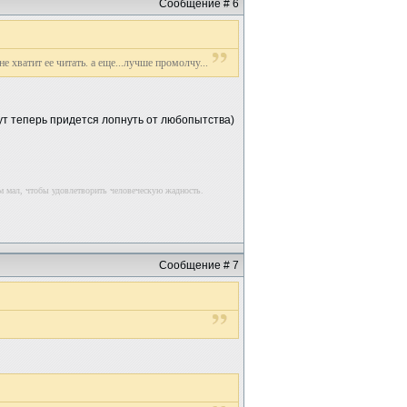
Сообщение # 6
е хватит ее читать. а еще...лучше промолчу...
тут теперь придется лопнуть от любопытства)
м мал, чтобы удовлетворить человеческую жадность.
Сообщение # 7