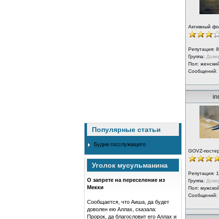
Активный ф
Репутация:
8
Группа:
Дове
Пол: женски
Сообщений:
in
Популярные статьи
Будни госслужащего
GOVZ-посте
Уголок мусульманина
Репутация:
1
О запрете на переселение из
Группа:
Дове
Мекки
Пол: мужско
Сообщений:
Сообщается, что Аиша, да будет
доволен ею Аллах, сказала:
Пророк, да благословит его Аллах и