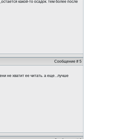
,остается какой-то осадок. тем более после
Сообщение # 5
ни не хватит ее читать. а еще...лучше