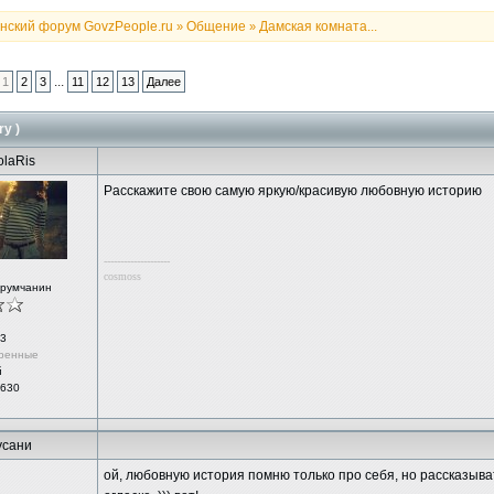
нский форум GovzPeople.ru
Общение
Дамская комната...
»
»
...
1
2
3
11
12
13
Далее
ry )
olaRis
Расскажите свою самую яркую/красивую любовную историю
--------------------
cosmoss
орумчанин
3
ренные
й
 630
усани
ой, любовную история помню только про себя, но рассказывать