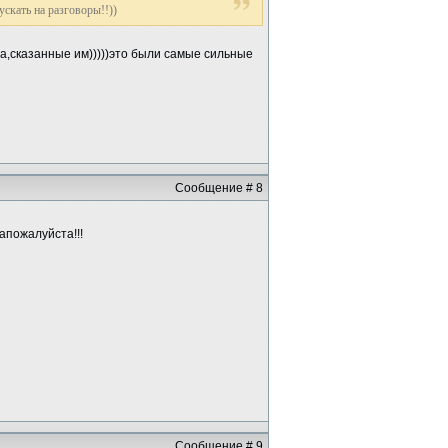
скать на разговоры!!))
ова,сказанные им)))))это были самые сильные
Сообщение # 8
апожалуйста!!!
Сообщение # 9