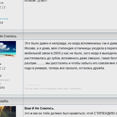
огласке. ))) вот!
тся
тители
 19
Не Снилось
Это было давно и неправда, но когда вспоминаешь так и думае
Москве, а я дома, моя стипендия отличницы уходила в перег
мобильной связи в 2003 у нас не было, зато когда я выходил
растягивалась до зубов, вспоминать даже смешно, такая бесп
разлуки............мы расстались и чтобы забыть нго совсем мн
а
годы в универе, теперь все прошло, осталась дружба
5
ренные
й
--------------------
 253
Все мы люди, но не каждому дано быть человеком...
olaRis
Вам И Не Снилось
,
это ж как он тебе должен был нравиться, чтоб СТИПЕНДИЮ сп