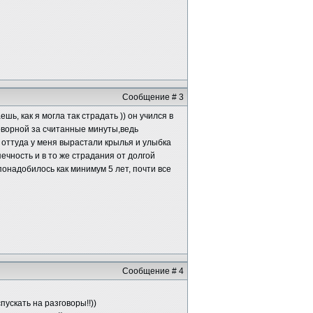
Сообщение # 3
шь, как я могла так страдать )) он учился в
оворной за считанные минуты,ведь
а оттуда у меня вырастали крылья и улыбка
ечность и в то же страдания от долгой
е понадобилось как минимум 5 лет, почти все
Сообщение # 4
ускать на разговоры!!))