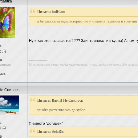
garitka
Цитата: indislam
я бы рассказал одну историю, но у читателя терпения и времени н
Ну и как это называется???? Заинтриговал и в кусты) А нам 
а
0
--------------------
ренные
Мир достаточно велик, чтобы удовлетворить нужды любого человека...Но слишко
й
 304
Не Снилось
Цитата: Вам И Не Снилось
улыбка растягивалась до зубов
а
)))вместо "до ушей"
Цитата: SolaRis
5