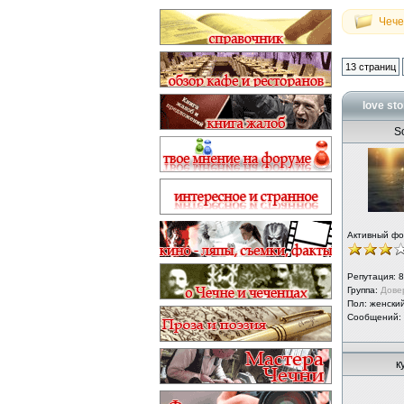
Чече
13 страниц
love sto
S
Активный ф
Репутация:
8
Группа:
Дове
Пол: женски
Сообщений:
к