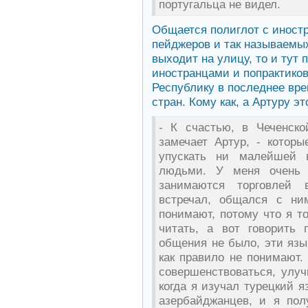
португальца не видел.
Общается полиглот с иност
пейджеров и так называемых 
выходит на улицу, то и тут
иностранцами и попрактиков
Республику в последнее вр
стран. Кому как, а Артуру эт
- К счастью, в Чеченско
замечает Артур, - котор
упускать ни малейшей 
людьми. У меня очень 
занимаются торговлей 
встречал, общался с н
понимают, потому что я то
читать, а вот говорить 
общения не было, эти язы
как правило не понимают.
совершенствоваться, улу
когда я изучал турецкий я
азербайджанцев, и я пол