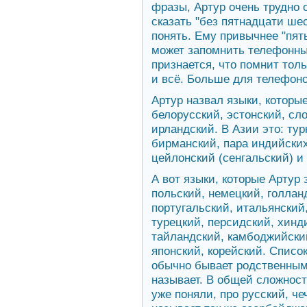
фразы, Артур очень трудно 
сказать "без пятнадцати шес
понять. Ему привычнее "пять
может запомнить телефонны
признается, что помнит тол
и всё. Больше для телефоно
Артур назвал языки, которые
белорусский, эстонский, сл
ирландский. В Азии это: тур
бирманский, пара индийских
цейлонский (сенгальский) и
А вот языки, которые Артур 
польский, немецкий, голлан
португальский, итальянский
турецкий, персидский, хинд
тайландский, камбоджийский
японский, корейский. Списо
обычно бывает родственными
называет. В общей сложности
уже поняли, про русский, ч