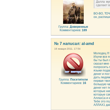
Далла му
сделает в
ВО-ВО, ТОЧ
он, распише
Группа:
Доверенные
Комментариев:
189
№ 7
написал:
al-amd
16 января 2011, 17:54
Молодец !!
Изучи все я
бы ты был 
сказал мне
попросить п
языки пода
денег и по
дать людям
Группа:
Посетители
первая твоя
Комментариев:
16
большую час
денег нет п
которые ник
которые сам
Аллах1а и 
Тебе это по
АЛЛАХ1 даё