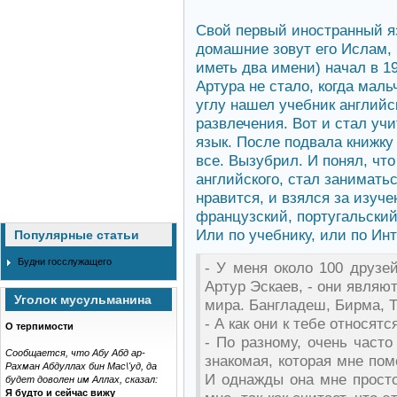
Свой первый иностранный язы
домашние зовут его Ислам, 
иметь два имени) начал в 19
Артура не стало, когда мал
углу нашел учебник английск
развлечения. Вот и стал уч
язык. После подвала книжку
все. Вызубрил. И понял, чт
английского, стал заниматьс
нравится, и взялся за изуч
французский, португальский,
Или по учебнику, или по Инт
Популярные статьи
Будни госслужащего
- У меня около 100 друзей
Артур Эскаев, - они являю
Уголок мусульманина
мира. Бангладеш, Бирма, Т
- А как они к тебе относят
О терпимости
- По разному, очень част
Сообщается, что Абу Абд ар-
знакомая, которая мне пом
Рахман Абдуллах бин Мас\'уд, да
И однажды она мне просто
будет доволен им Аллах, сказал:
Я будто и сейчас вижу