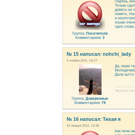
Парень, кон
Только сдел
думать на 
память. На
и неупотре
языки очен
одно слово,
Группа:
Посетители
Комментариев:
3
№ 15
написал:
nohchi_lady
3 ноября 2011, 16:27
Да, знаю та
Молодечик)
Дала аьтто 
--------------------
♥ραsќрσú λαðσ
Группа:
Доверенные
Комментариев:
79
№ 16
написал:
Тихая я
10 января 2012, 12:38
Как легко м