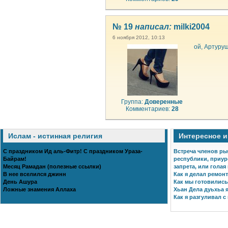
№ 19
написал:
milki2004
6 ноября 2012, 10:13
ой, Артуруш
Группа:
Доверенные
Комментариев:
28
Ислам - истинная религия
Интересное 
С праздником Ид аль-Фитр! С праздником Ураза-
Встреча членов ры
Байрам!
республики, приур
Месяц Рамадан (полезные ссылки)
запрета, или голая
В нее вселился джинн
Как я делал ремонт
День Ашура
Как мы готовились 
Ложные знамения Аллаха
Хьан Дела дуьхьа я
Как я разгуливал с