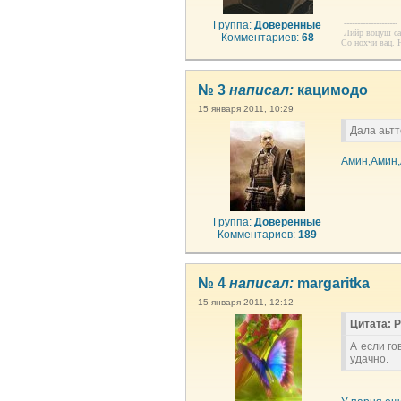
--------------------
Группа:
Доверенные
Лийр воцуш сан
Комментариев:
68
Со нохчи вац. Н
№ 3
написал:
кацимодо
15 января 2011, 10:29
Дала аьтт
Амин,Амин,
Группа:
Доверенные
Комментариев:
189
№ 4
написал:
margaritka
15 января 2011, 12:12
Цитата: 
А если го
удачно.