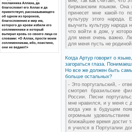
мне, так как считает, что 
посланника Аллаха, да
бирманским языком. Она к
благословит его Аллах и да
принесет мне какой-то 
приветствует, рассказывающего
об одном из пророков,
культуру этого народа. 
благословения и мир им,
выучить культуру народа н
которого до крови избили его
соплеменники и который
что войти в дом, у которо
вытирал кровь со своего лица со
для меня очень важно. Лю
словами: «О Аллах, прости моим
для меня пусть не родиной
соплеменникам, ибо, поистине,
они не ведают!»
Когда Артур говорит о языке,
загораться глаза. Понимаеш
Но все же должен быть сам
больше остальных?
- Это португальский, - отв
смотрел бразильские фи
России. Песни португальс
мне нравился, и у меня с 
когда уже в будущем появ
огромным удовольствием 
ближайшее время достиг та
я учился в Португалии дол