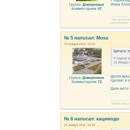
У парня еще
Инша Аллах
Группа:
Доверенные
Комментариев:
47
--------------------
Мир достаточно
удовлетворить 
№ 5
написал:
Musa
15 января 2011, 15:26
Цитата: m
У парня е
то Инша 
Далла мукъ
Группа:
Доверенные
сделает в 
Комментариев:
72
Дала аьтто
--------------------
Читайте между 
№ 6
написал:
кацимодо
15 января 2011, 18:10