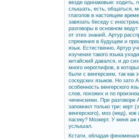
везде одинаковые: ходить, г
слышать, есть, общаться, м
глаголов в настоящем врем
завязать беседу с иностра
разговоры в основном ведут
от этих знаний, Артур расс
спряжения в будущем и про
язык. Естественно, Артур уч
изучение такого языка уходи
китайский давался, и до сих
много иероглифов, в которы
были с венгерским, так как 
соседских языков. Но зато 
особенность венгерского язы
слов, похожих и по произн
чеченскими. При разговоре А
запомнил только три: керт (з
венгерского), моз (мед), ков
пасеку? Мозкерт. У меня аж 
услышал.
Кстати, обладая феноменал