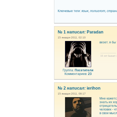
Ключевые теги:
язык, полиглот, стра
№ 1
написал:
Paradan
15 января 2011, 02:10
везет. я бы
--------------------
18 лет бывает л
Группа:
Посетители
Комментариев:
23
№ 2
написал:
ierihon
15 января 2011, 08:17
Мне кажетс
знать их хо
отрицатель
человек - 
в свои мысл