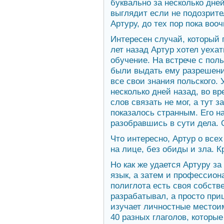
буквально за несколько дне
выглядит если не подозрител
Артуру, до тех пор пока воо
Интересен случай, который
лет назад Артур хотел уеха
обучение. На встрече с пол
были выдать ему разрешение
все свои знания польского. 
несколько дней назад, во вр
слов связать не мог, а тут 
показалось странным. Его н
разобравшись в сути дела. 
Что интересно, Артур о все
на лице, без обиды и зла. 
Но как же удается Артуру за
язык, а затем и профессион
полиглота есть своя собств
разрабатывал, а просто при
изучает личностные местоимен
40 разных глаголов, которы