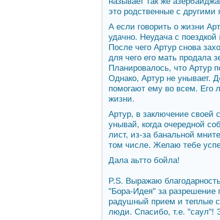
называет так же азербайджанс
это родственные с другими 
А если говорить о жизни Арт
удачно. Неудача с поездкой 
После чего Артур снова зах
для чего его мать продала з
Планировалось, что Артур п
Однако, Артур не унывает. 
помогают ему во всем. Его л
жизни.
Артур, в заключение своей 
унывай, когда очередной со
лист, из-за банальной мнит
том числе. Желаю тебе успе
Дала аьтто бойла!
P.S. Выражаю благодарност
"Бора-Идея" за разрешение 
радушный прием и теплые сл
люди. Спасибо, т.е. "саул"! 