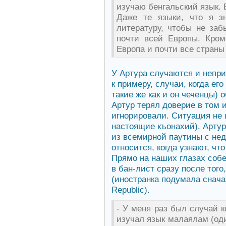
изучаю бенгальский язык. 
Даже те языки, что я з
литературу, чтобы не заб
почти всей Европы. Кром
Европа и почти все страны
У Артура случаются и непр
к примеру, случаи, когда ег
такие же как и он чеченцы) 
Артур терял доверие в том 
игнорировали. Ситуация не и
настоящие къонахий). Артур
из всемирной паутины с нед
относится, когда узнают, чт
Прямо на наших глазах соб
в бан-лист сразу после того,
(иностранка подумала сначал
Republic).
- У меня раз был случай к
изучал язык малаялам (оди