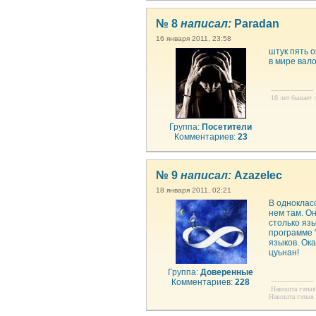
№ 8
написал:
Paradan
16 января 2011, 23:58
штук пять о
в мире вало
--------------------
18 лет бывает л
Группа:
Посетители
Комментариев:
23
№ 9
написал:
Azazelec
18 января 2011, 02:21
В однокласс
нем там. Он
столько язы
программе 
языков. Ока
цуьнан!
Группа:
Доверенные
Комментариев:
228
--------------------
Навошта гэтыя 
Навошта гэтыя 