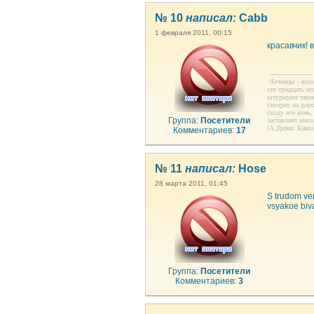
№ 10
написал:
Cabb
1 февраля 2011, 00:15
красавчик! 
--------------------
Чеченцы - вели
сто тридцать ил
штурмуют такие
смотрит на дор
сходу его конь
Группа:
Посетители
заставляет ино
(А.Дюма. Кавка
Комментариев:
17
№ 11
написал:
Hose
28 марта 2011, 01:45
S trudom ver
vsyakoe biva
Группа:
Посетители
Комментариев:
3