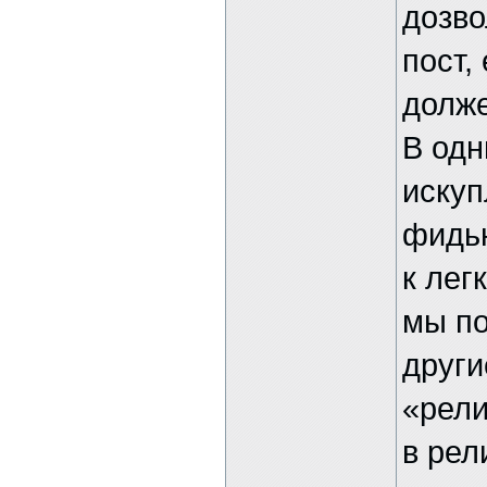
дозво
пост,
долже
В одн
искуп
фидью
к лег
мы по
други
«рели
в рел