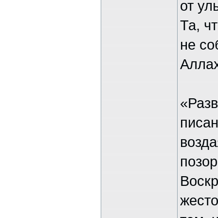
от ул
Та, ч
не со
Аллах
«Разв
писан
возда
позор
Воскр
жесто