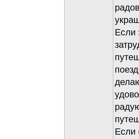
радов
украш
Если 
затру
путеш
поезд
делаю
удово
радую
путеш
Если 