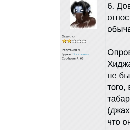
6. До
относ
обыч
Освоился
Опро
Репутация:
9
Группа:
Посетители
Сообщений: 69
Хиджа
не бы
того,
таба
(джах
что о