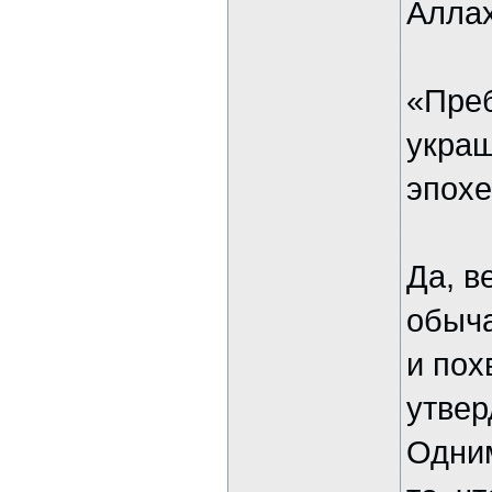
Аллах
«Преб
украш
эпохе
Да, в
обыча
и пох
утвер
Одним