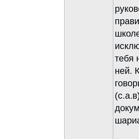
руков
прави
школе
исклю
тебя 
ней. 
говор
(с.а.
докум
шариа