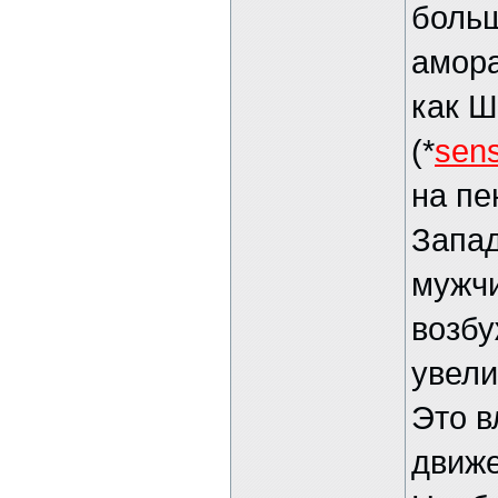
больш
амора
как Ш
(*
sen
на пе
Запад
мужчи
возбу
увели
Это в
движе