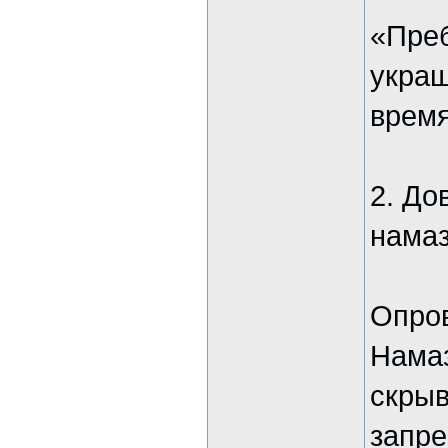
«Преб
украш
время
2. До
нама
Опро
Намаз
скрыв
запре