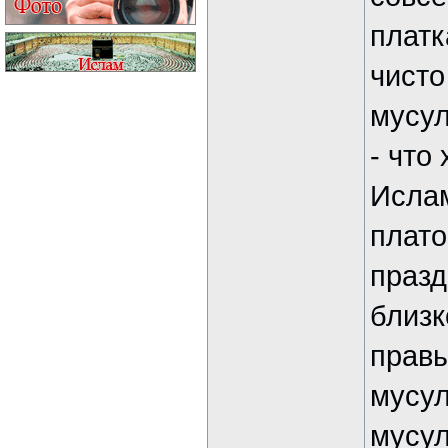
платк
чисто
мусул
- что
Ислам
плато
празд
близк
правы
мусул
мусул