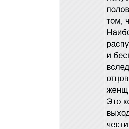
полов
том, 
Наибо
распу
и бес
вслед
отцов
женщ
Это к
выход
чести