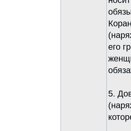
обязы
Коран
(наря
его г
женщи
обяза
5. До
(наря
котор