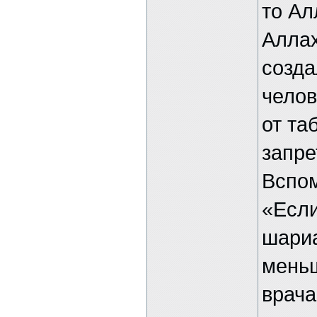
то Ал
Аллах
созда
челов
от та
запре
Вспом
«Если
шариа
меньш
врача