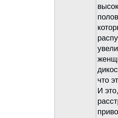
высок
полов
котор
распу
увели
женщ
дикос
что э
И это
расст
приво