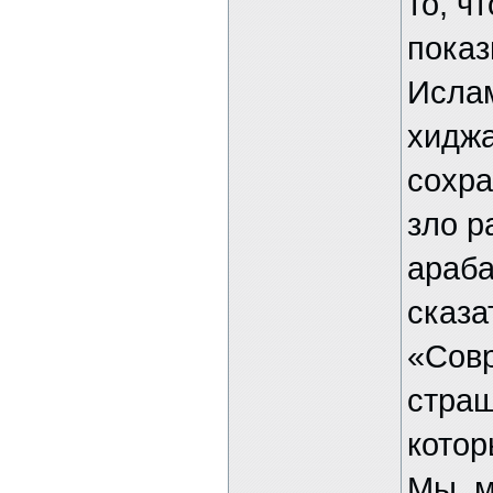
то, ч
показ
Исла
хиджа
сохра
зло р
араба
сказа
«Совр
страш
котор
Мы, м