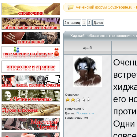
Чеченский форум GovzPeople.ru
»
2 страниц
1
2
Далее
Хиджаб - обязательство ношения, чт
араб
Очень
встре
хиджа
Освоился
его н
проти
Репутация:
9
Группа:
Посетители
Сообщений: 69
Одни 
совсе