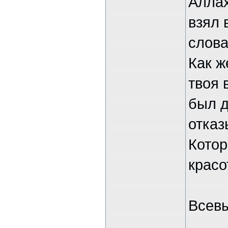
Аллах
взял 
слова
Как ж
твоя 
был д
отказ
Котор
красо
Всевы