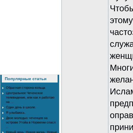
Чтобы
этому
часто
служа
женщи
Многи
желан
Популярные статьи
Обратная сторона кольца
Ислам
Центральное Чеченское
телевидение, или как я работаю
предп
на ...
Один день в школе.
оправ
Я улыбаюсь.
Двое молодых чеченцев на
острове Утойа в Норвегии спасл
прини
...
Новый день. Новая жизнь. Новые