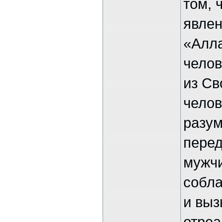
том, 
явлен
«Алла
челов
из Св
челов
разум
пере
мужчи
собл
и выз
отреа