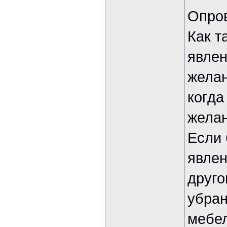
Опро
Как т
явлен
желан
когда
желан
Если
явлен
друго
убран
мебел