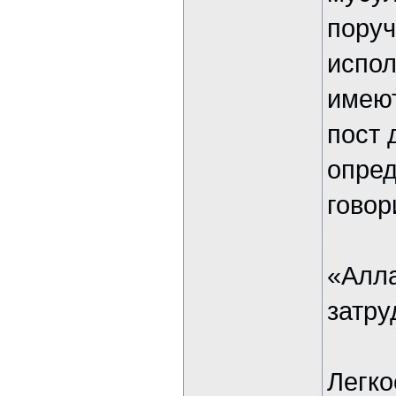
поруч
испол
имею
пост 
опред
говор
«Алла
затру
Легко