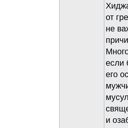
Хидж
от гр
не ва
причи
Много
если 
его о
мужчи
мусул
свяще
и оза