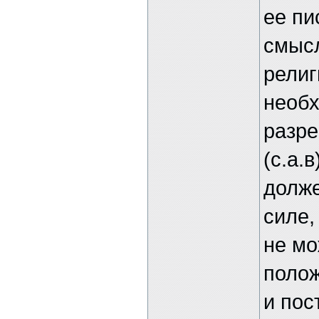
ее пи
смысл
религ
необх
разре
(с.а.
долже
силе,
не мо
полож
и пос