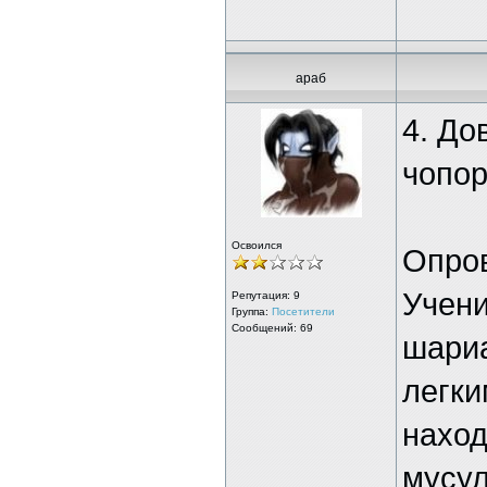
араб
4. До
чопор
Освоился
Опро
Учени
Репутация:
9
Группа:
Посетители
Сообщений: 69
шариа
легки
наход
мусул