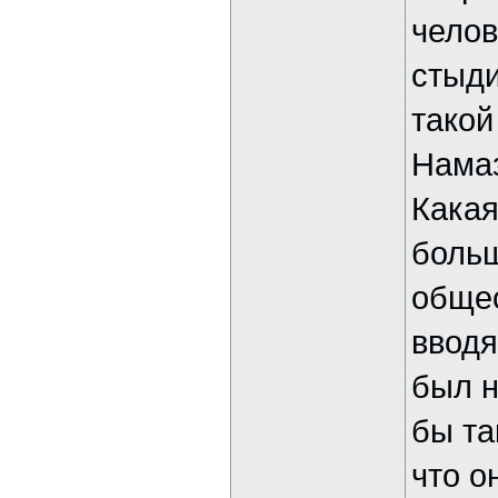
челов
стыди
такой
Намаз
Какая
больш
общес
вводя
был н
бы та
что о