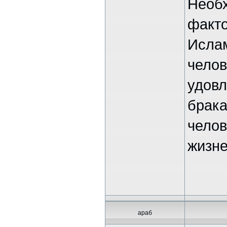
Необ
факто
Ислам
челов
удовл
брака
челов
жизне
араб