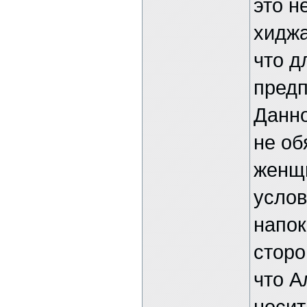
это н
хиджа
что д
предп
Данно
не об
женщи
услов
напок
сторо
что А
носит