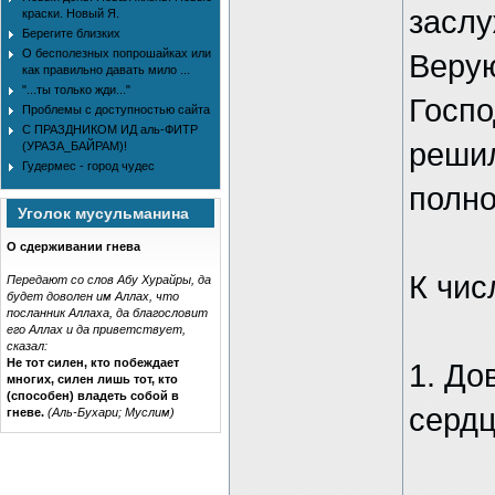
заслу
краски. Новый Я.
Берегите близких
О бесполезных попрошайках или
Верую
как правильно давать мило ...
"...ты только жди..."
Госпо
Проблемы с доступностью сайта
С ПРАЗДНИКОМ ИД аль-ФИТР
решил
(УРАЗА_БАЙРАМ)!
Гудермес - город чудес
полно
Уголок мусульманина
О сдерживании гнева
К чис
Передают со слов Абу Хурайры, да
будет доволен им Аллах, что
посланник Аллаха, да благословит
его Аллах и да приветствует,
сказал:
Не тот силен, кто побеждает
1. До
многих, силен лишь тот, кто
(способен) владеть собой в
сердц
гневе.
(Аль-Бухари; Муслим)