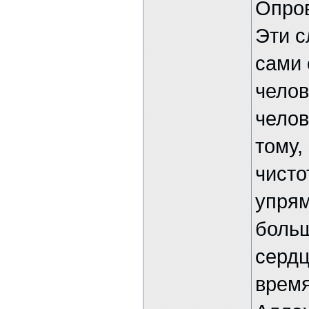
Опро
Эти с
сами 
челов
челов
тому,
чисто
упрям
больш
сердц
время