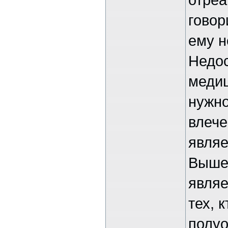
говор
ему н
Недос
медиц
нужно
влече
являе
Выше
являе
тех, 
полуо