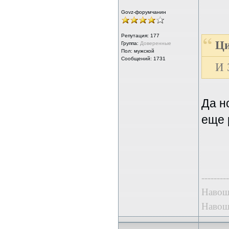
Govz-форумчанин
Репутация:
177
Ци
Группа:
Доверенные
Пол: мужской
Сообщений: 1731
И 
Да н
еще 
---------
Навошт
Навошт