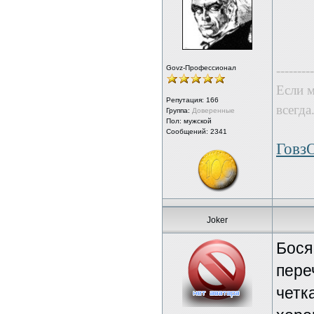
---------
Govz-Профессионал
Если м
Репутация:
166
всегда
Группа:
Доверенные
Пол: мужской
Сообщений: 2341
Говз
Joker
Бося
пере
четк