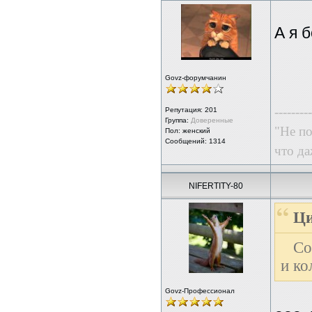
А я 
Govz-форумчанин
---------
Репутация:
201
Группа:
Доверенные
"Не по
Пол: женский
Сообщений: 1314
что да
NIFERTITY-80
Ци
Со
и ко
Govz-Профессионал