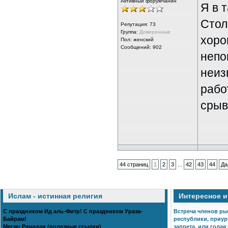
Активный форумчанин
Я в 
Стол
Репутация:
73
Группа:
Доверенные
хорош
Пол: женский
Сообщений: 902
непо
неиз
рабо
срыв
...
44 страниц
1
2
3
42
43
44
Да
Ислам - истинная религия
Интересное 
С праздником Ид аль-Фитр! С праздником Ураза-
Встреча членов ры
Байрам!
республики, приур
Месяц Рамадан (полезные ссылки)
запрета, или голая