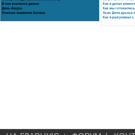
В нее вселился джинн
Как я делал ремонт
День Ашура
Как мы готовились 
Ложные знамения Аллаха
Хьан Дела дуьхьа я
Как я разгуливал с