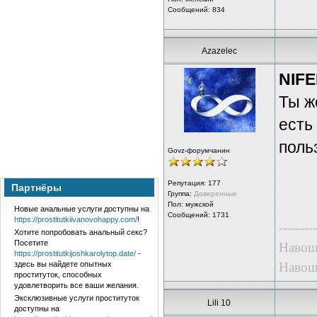
Сообщений: 834
Azazelec
NIFE
Ты ж
есть
поль
Govz-форумчанин
Репутация:
177
Партнёры
Группа:
Доверенные
Пол: мужской
Новые анальные услуги доступны на
Сообщений: 1731
https://prostitutkiivanovohappy.com/
!
---------
Хотите попробовать анальный секс?
Посетите
Навошт
https://prostitutkijoshkarolytop.date/
-
здесь вы найдете опытных
Навошт
проституток, способных
удовлетворить все ваши желания.
Эксклюзивные услуги проституток
Lili 10
доступны на