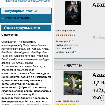
https://prostitutkisevastopolyawant.com/
.
Azaz
Популярные статьи
Будни госслужащего
Уголок мусульманина
---------
Govz-форумчанин
О намерении
Люблю
Репутация:
210
Сообщается, что повелитель
Группа:
Доверенные
правоверных Абу Хафс Умар бин аль-
Пол: женский
Хаттаб бин Нуфайль бин Абд аль-\'Узза
Сообщений: 1557
бин Рийах бин Абдуллах бин Курт бин
Разах бин Ади Ибн Ка\'б бин Луайй бин
Галиб аль-Кураши аль-\'Адави, да будет
доволен им Аллах, сказал:
NIFERTITY-80
Я слышал, как посланник Аллаха, да
благословит его Аллах и да
Azaz
приветствует, сказал:
«Поистине, дела
(оцениваются) только по намерениям
и, поистине, каждому человеку
ща н
достанется только то, что он
намеревался (обрести), и поэтому
найду
(человек, совершавший) переселение
к Аллаху и посланнику Его,
хьо))
переселится к Аллаху и посланнику
Govz-Профессионал
Его, переселявшийся же ради чего-