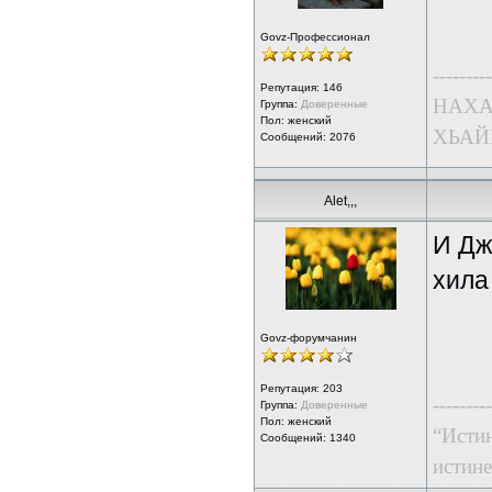
Govz-Профессионал
---------
Репутация:
146
НАХА
Группа:
Доверенные
Пол: женский
ХЬАЙ
Сообщений: 2076
Alet,,,
И Дж
хила
Govz-форумчанин
Репутация:
203
---------
Группа:
Доверенные
Пол: женский
“Истин
Сообщений: 1340
истине