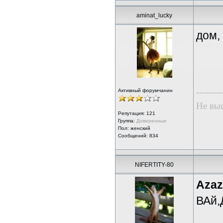
aminat_lucky
дом,
---------
Активный форумчанин
Не выс
Репутация:
121
Группа:
Доверенные
Пол: женский
Сообщений: 834
NIFERTITY-80
Azaz
ВАй,