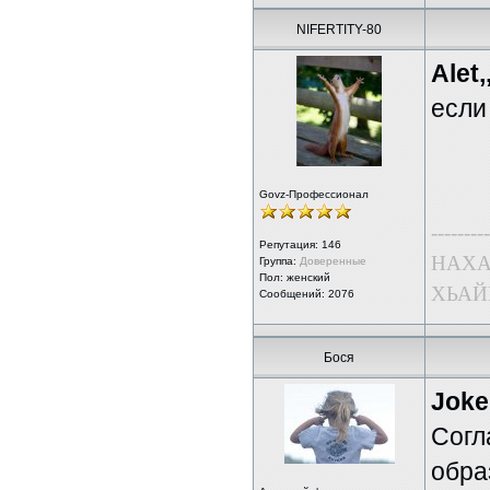
NIFERTITY-80
Alet,,
если 
Govz-Профессионал
---------
Репутация:
146
НАХА
Группа:
Доверенные
Пол: женский
ХЬАЙ
Сообщений: 2076
Бося
Joke
Согл
обра