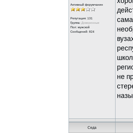
хоро
Активный форумчанин
дейс
сама
Репутация:
131
Группа:
Доверенные
необ
Пол: мужской
Сообщений: 824
вуза
респ
школ
реги
не п
стер
назы
Седа