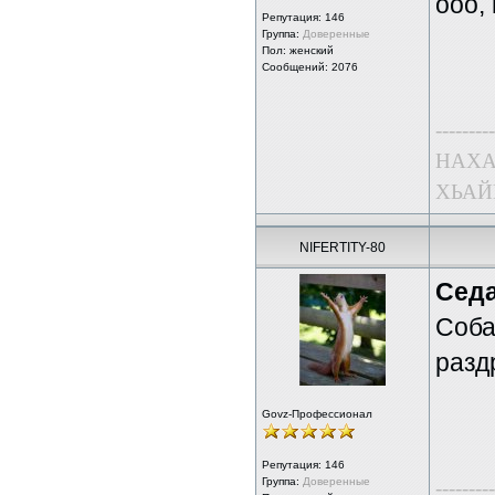
ооо, 
Репутация:
146
Группа:
Доверенные
Пол: женский
Сообщений: 2076
---------
НАХА
ХЬАЙ
NIFERTITY-80
Сед
Соба
разд
Govz-Профессионал
Репутация:
146
Группа:
Доверенные
---------