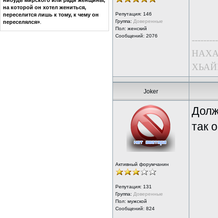
нибудь мирского или ради женщины,
на которой он хотел жениться,
Репутация:
146
переселится лишь к тому, к чему он
Группа:
Доверенные
переселялся»
.
Пол: женский
Сообщений: 2076
---------
НАХА
ХЬАЙ
Joker
Долж
так 
Активный форумчанин
Репутация:
131
Группа:
Доверенные
Пол: мужской
Сообщений: 824