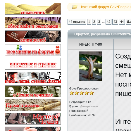
Чеченский форум GovzPeople.
...
44 страниц
1
2
3
42
43
44
Да
Оффтоп, разрешено ОФФтопить)
NIFERTITY-80
Созд
смещ
Нет 
посп
Govz-Профессионал
пише
Репутация:
146
Группа:
Доверенные
Пол: женский
Сообщений: 2076
Инте