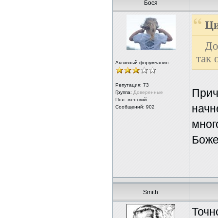
Бося
Ци
До
так 
Активный форумчанин
Репутация:
73
Прич
Группа:
Доверенные
Пол: женский
начн
Сообщений: 902
мног
Боже
Smith
Точно