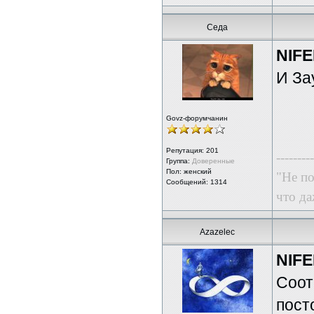
Седа
NIFE
И За
Govz-форумчанин
Репутация:
201
---------
Группа:
Доверенные
Пол: женский
"Не по
Сообщений: 1314
что да
Azazelec
NIFE
Соот
пост