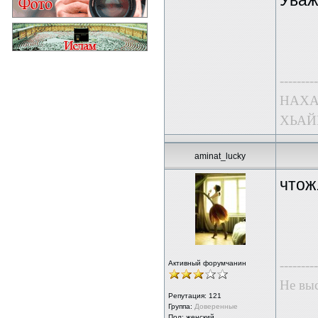
Уваж
---------
НАХА
ХЬАЙ
aminat_lucky
чтож
---------
Активный форумчанин
Не выс
Репутация:
121
Группа:
Доверенные
Пол: женский