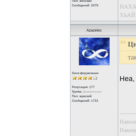
Пол: женский
НАХА
Сообщений: 2076
ХЬАЙ
Azazelec
Ци
та
Govz-форумчанин
Неа,
Репутация:
177
Группа:
Доверенные
Пол: мужской
Сообщений: 1731
---------
Навошт
Навошт