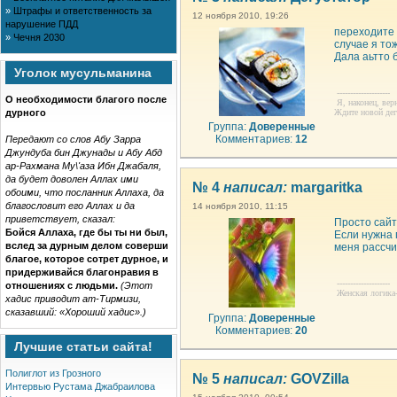
»
Штрафы и ответственность за
12 ноября 2010, 19:26
нарушение ПДД
переходите 
»
Чечня 2030
случае я тож
Дала аьтто б
Уголок мусульманина
--------------------
О необходимости благого после
Я, наконец, верн
дурного
Ждите новой дег
Группа:
Доверенные
Комментариев:
12
Передают со слов Абу Зарра
Джундуба бин Джунады и Абу Абд
ар-Рахмана Му\'аза Ибн Джабаля,
да будет доволен Аллах ими
№ 4
написал:
margaritka
обоими, что посланник Аллаха, да
благословит его Аллах и да
14 ноября 2010, 11:15
приветствует, сказал:
Просто сайт
Бойся Аллаха, где бы ты ни был,
Если нужна 
вслед за дурным делом соверши
меня рассчи
благое, которое сотрет дурное, и
придерживайся благонравия в
--------------------
отношениях с людьми.
(Этот
Женская логика-
хадис приводит ат-Тирмизи,
сказавший: «Хороший хадис».)
Группа:
Доверенные
Комментариев:
20
Лучшие статьи сайта!
Полиглот из Грозного
№ 5
написал:
GOVZilla
Интервью Рустама Джабраилова