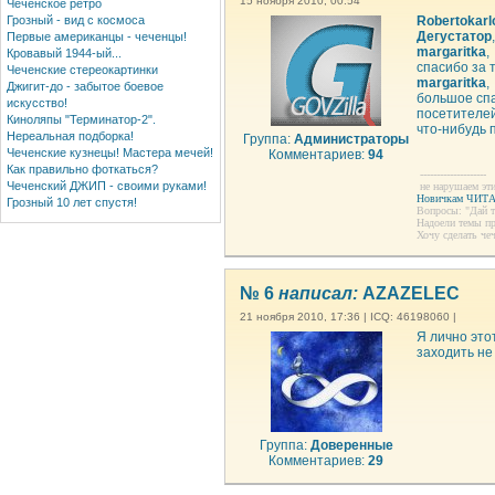
15 ноября 2010, 00:54
Чеченское ретро
Robertokarl
Грозный - вид с космоса
Дегустатор
,
Первые американцы - чеченцы!
margaritka
,
Кровавый 1944-ый...
спасибо за 
Чеченские стереокартинки
margaritka
,
Джигит-до - забытое боевое
большое спа
искусство!
посетителей
Киноляпы "Терминатор-2".
что-нибудь 
Нереальная подборка!
Группа:
Администраторы
Чеченские кузнецы! Мастера мечей!
Комментариев:
94
Как правильно фоткаться?
--------------------
Чеченский ДЖИП - своими руками!
не нарушаем эти
Новичкам ЧИТА
Грозный 10 лет спустя!
Вопросы: "Дай 
Надоели темы п
Хочу сделать че
№ 6
написал:
AZAZELEC
21 ноября 2010, 17:36 | ICQ: 46198060 |
Я лично этот
заходить не
Группа:
Доверенные
Комментариев:
29