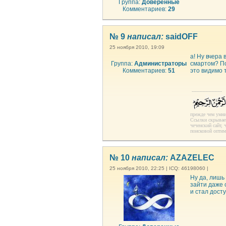
Группа:
Доверенные
Комментариев:
29
№ 9
написал:
saidOFF
25 ноября 2010, 19:09
а! Ну вчера 
Группа:
Администраторы
смартом? По
Комментариев:
51
это видимо 
--------------------
прежде чем умни
Ссылки скрываем
чеченский сайт,
поисковой оптим
№ 10
написал:
AZAZELEC
25 ноября 2010, 22:25 | ICQ: 46198060 |
Ну да, лишь
зайти даже 
и стал дост