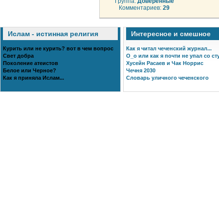
Группа:
Доверенные
Комментариев:
29
Ислам - истинная религия
Интересное и смешное
Курить или не курить? вот в чем вопрос
Как я читал чеченский журнал...
Свет добра
О_о или как я почти не упал со ст
Поколение атеистов
Хусейн Расаев и Чак Норрис
Белое или Черное?
Чечня 2030
Как я приняла Ислам...
Словарь уличного чеченского