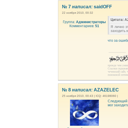
№ 7
написал:
saidOFF
22 ноября 2010, 00:32
Цитата: 
Группа:
Администраторы
Комментариев:
51
Я лично э
заходить н
что за ошиб
--------------------
прежде чем умни
Ссылки скрываем
чеченский сайт,
поисковой оптим
№ 8
написал:
AZAZELEC
25 ноября 2010, 00:43 | ICQ: 46198060 |
Следующий р
мог заходит