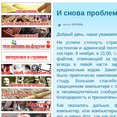
И снова пробле
автор:
GOVZilla
Добрый день, наши уважаем
Не успели стихнуть стр
хостингом и админской почто
хостере. 9 ноября, в 21:05, 
файлов, отвечающий за пр
всегда в левой части эк
вредоносным кодом. Заме
было практически невозмож
стыду. Большое спасиб
защищенном компьютере с п
и незамедлительно сообщ
благодарность и признательн
Как оказалось дальше, 
компьютер, или компьютеры
его и через фтп, так как по