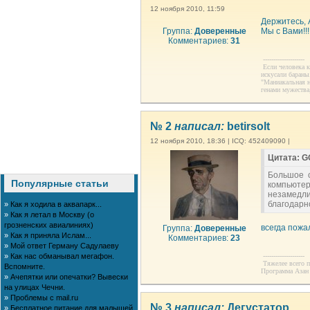
12 ноября 2010, 11:59
Держитесь, 
Группа:
Доверенные
Мы с Вами!!!
Комментариев:
31
--------------------
Если человека к
искусали бараны.
"Маниакальная н
генами мужества,
№ 2
написал:
betirsolt
12 ноября 2010, 18:36 | ICQ: 452409090 |
Цитата: G
Большое с
Популярные статьи
компьюте
незамедл
благодарн
»
Как я ходила в аквапарк...
»
Как я летал в Москву (о
грозненских авиалиниях)
всегда пожал
Группа:
Доверенные
»
Как я приняла Ислам...
Комментариев:
23
»
Мой ответ Герману Садулаеву
»
Как нас обманывал мегафон.
--------------------
Тяжелее всего п
Вспомните.
Программа Азан 
»
Ачепятки или опечатки? Вывески
на улицах Чечни.
»
Проблемы с mail.ru
№ 3
написал:
Дегустатор
»
Бесплатное питание для малышей