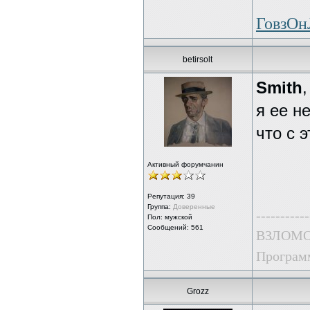
ГовзО
betirsolt
Smith
,
я ее н
что с 
Активный форумчанин
Репутация:
39
Группа:
Доверенные
-----------
Пол: мужской
Сообщений: 561
ВЗЛОМО
Программ
Grozz