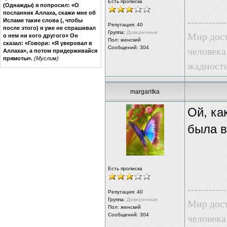
Есть прописка
(Однажды) я попросил: «О
посланник Аллаха, скажи мне об
-----------
Исламе такие слова (, чтобы
Репутация:
40
после этого) я уже не спрашивал
Группа:
Доверенные
Мир дост
о нем ни кого другого» Он
Пол: женский
сказал: «Говори: «Я уверовал в
Сообщений: 304
человека
Аллаха», а потом придерживайся
прямоты».
(Муслим)
жадность
margaritka
Ой, ка
была в
Есть прописка
-----------
Репутация:
40
Группа:
Доверенные
Мир дост
Пол: женский
Сообщений: 304
человека