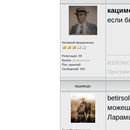
кацим
если б
Активный форумчанин
-----------
Репутация:
39
Группа:
Доверенные
ВЗЛОМО
Пол: мужской
Сообщений: 561
Программ
кацимодо
betirso
можеш(
Ларам