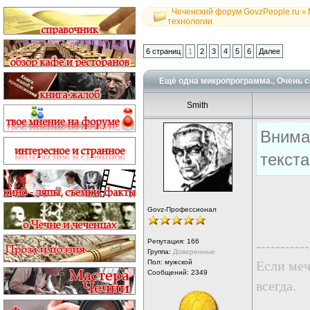
Чеченский форум GovzPeople.ru
»
технологии
6 страниц
1
2
3
4
5
6
Далее
Ещё одна микропрограмма., Очень с
Smith
Внима
текст
Govz-Профессионал
Репутация:
166
-----------
Группа:
Доверенные
Пол: мужской
Если меч
Сообщений: 2349
всегда.