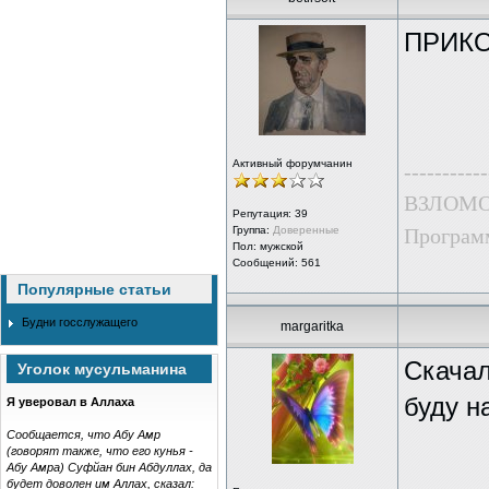
ПРИКО
Активный форумчанин
-----------
ВЗЛОМО
Репутация:
39
Группа:
Доверенные
Программ
Пол: мужской
Сообщений: 561
Популярные статьи
Будни госслужащего
margaritka
Скачал
Уголок мусульманина
буду н
Я уверовал в Аллаха
Сообщается, что Абу Амр
(говорят также, что его кунья -
Абу Амра) Суфйан бин Абдуллах, да
будет доволен им Аллах, сказал: