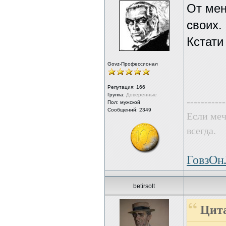
От мен
своих.
Кстати
Govz-Профессионал
Репутация:
166
Группа:
Доверенные
-----------
Пол: мужской
Сообщений: 2349
Если меч
всегда.
ГовзО
betirsolt
Цита