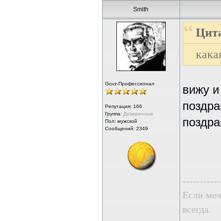
Smith
Цита
кака
Govz-Профессионал
вижу и
поздра
Репутация:
166
Группа:
Доверенные
поздра
Пол: мужской
Сообщений: 2349
-----------
Если меч
всегда.