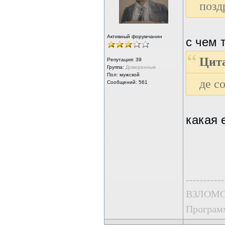
позд
Активный форумчанин
с чем 
Цита
Репутация:
39
Группа:
Доверенные
Пол: мужской
де с
Сообщений: 561
какая 
-----------
ВЗЛОМО
Программ