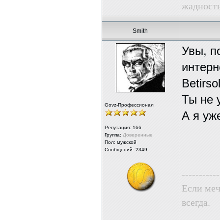
жадность
Smith
Увы, п
интерн
Вetirs
Ты не 
Govz-Профессионал
А я уж
Репутация:
166
Группа:
Доверенные
Пол: мужской
Сообщений: 2349
-----------
Если меч
всегда.