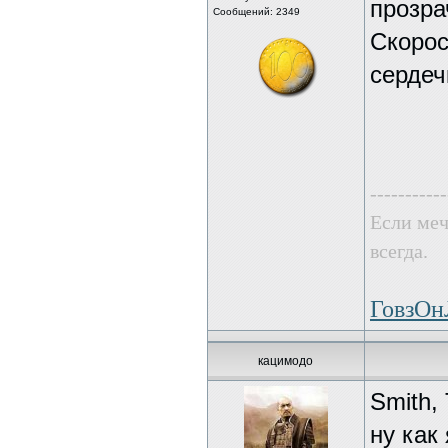
прозра
Сообщений: 2349
Скорос
сердеч
-----------
Если меч
всегда.
ГовзО
кацимодо
Smith,
ну как