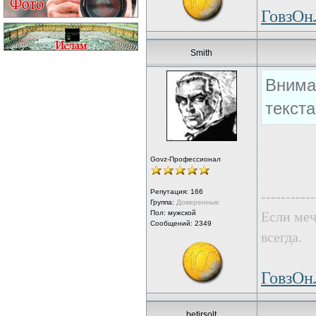
ГовзО
Smith
Внима
текст
Govz-Профессионал
Репутация:
166
-----------
Группа:
Доверенные
Пол: мужской
Если меч
Сообщений: 2349
всегда.
ГовзО
betirsolt