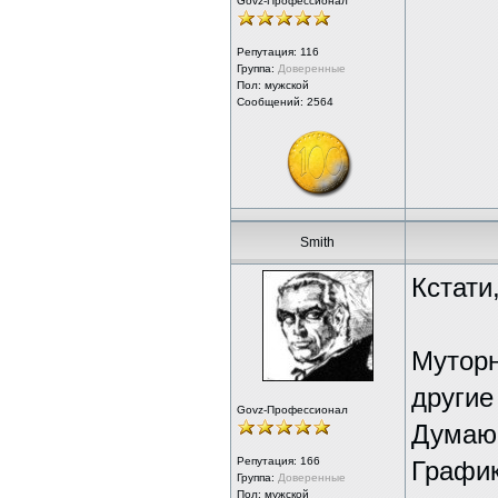
Govz-Профессионал
Репутация:
116
Группа:
Доверенные
Пол: мужской
Сообщений: 2564
Smith
Кстати
Муторн
другие
Govz-Профессионал
Думаю 
Репутация:
166
График
Группа:
Доверенные
Пол: мужской