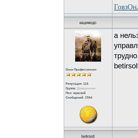
ГовзО
кацимодо
а нель
управл
трудн
betirs
Govz-Профессионал
Репутация:
116
Группа:
Доверенные
Пол: мужской
Сообщений: 2564
betirsolt