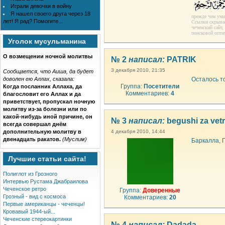
Играли девочки в войну
Я нашел своего друга через 18
прежде чем умн
лет! Я рад? Помогите...
Ссылки скрываем
чеченский сайт
поисковой опти
Уголок мусульманина
О возмещении ночной молитвы
№ 2
написал:
PATRIK
3 декабря 2010, 21:35
Сообщается, что Аиша, да будет
доволен ею Аллах, сказала:
Осталось то
Группа:
Посетители
Когда посланник Аллаха, да
Комментариев:
4
благословит его Аллах и да
приветствует, пропускал ночную
молитву из-за болезни или по
какой-нибудь иной причине, он
№ 3
написал:
begushi za vet
всегда совершал днём
дополнительную молитву в
4 декабря 2010, 14:44
двенадцать ракатов.
(Муслим)
Баркалла, 
Лучшие статьи сайта!
Полиглот из Грозного
Интервью Рустама Джабраилова
Чеченское ретро
Группа:
Доверенные
Грозный - вид с космоса
Комментариев:
20
Первые американцы - чеченцы!
Кровавый 1944-ый...
Чеченские стереокартинки
№ 4
написал:
Dadada