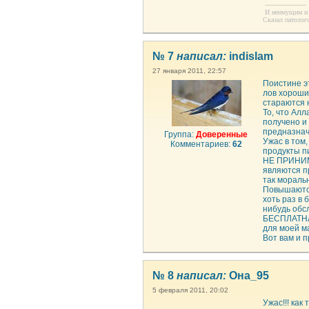
--------------------
И неимущим и 
Сказал патолог
№ 7
написал:
indislam
27 января 2011, 22:57
Поистине э
лов хороши
стараются н
То, что Ал
получено и 
предназнач
Группа:
Доверенные
Ужас в том,
Комментариев:
62
продукты пи
НЕ ПРИНИМА
являются п
так мораль
Повышаются
хоть раз в 
нибудь обс
БЕСПЛАТНАЯ
для моей м
Вот вам и 
№ 8
написал:
Она_95
5 февраля 2011, 20:02
Ужас!!! как