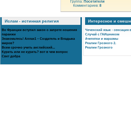
Группа:
Посетители
Комментариев:
8
Ислам - истинная религия
Интересное и смешн
Во Франции вступил закон о запрете ношения
Чеченский язык - сенсация в
паранжи
Случай с ГАИшником
Знакомьтесь! Аллах1 – Создатель и Владыка
Ачепятки и маразмы
миров?
Реалии Грозного 2.
Всем срочно учить английский...
Реалии Грозного
Курить или не курить? вот в чем вопрос
Свет добра