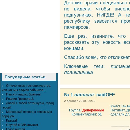
Детские врачи специально 
не видела, чтобы висел
подгузниках. НИГДЕ! А т
республику завозится пр
памперсов.
Еще раз, извините, что 
рассказать эту новость в
концами.
Спасибо всем, кто откликнет
Ключевые теги:
питани
поликлиника
Популярные статьи
О чеченском гостеприимстве,
или как мы ездили зайчиков ...
№ 1
написал:
saidOFF
Памяти наших братьев
Реалии Грозного 2.
2 декабря 2010, 20:13
Давай с тобой потанцуем, город-
Ужас! Как м
герой!
Группа:
Доверенные
Петимат, Д
Маленький птенец с отважным
Комментариев:
51
сделали дл
сердцем
Кавказ!
Случай с ГАИшником
--------------------
Глаза ангела