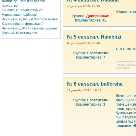
Джигит-до - забытое боевое
искусство!
4 декабря 2010, 22:56
Киноляпы "Терминатор-2".
бедная жен
Нереальная подборка!
Группа:
Доверенные
Чеченские кузнецы! Мастера мечей!
Комментариев:
48
Как правильно фоткаться?
Чеченский ДЖИП - своими руками!
Грозный 10 лет спустя!
№ 5
написал:
Hambirzi
9 декабря 2010, 23:49
там кажется
Группа:
Посетители
Комментариев:
7
--------------------
иногда допуска
ехидничать.
№ 6
написал:
baffersha
11 декабря 2010, 18:09
Дочке испол
Группа:
Посетители
мной была 
Комментариев:
3
помещения 
поинтересо
буквально 
Мы с мужем
целый год 
прививок 