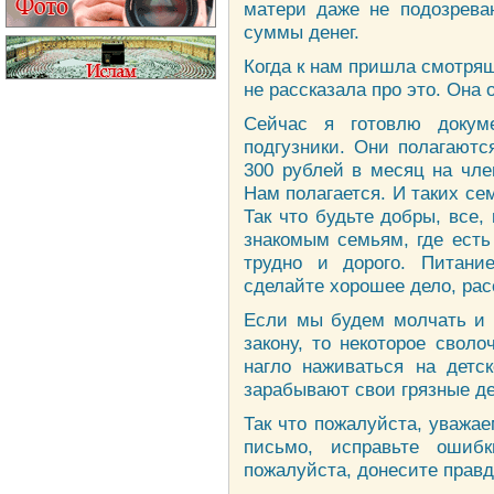
матери даже не подозрева
суммы денег.
Когда к нам пришла смотрящ
не рассказала про это. Она 
Сейчас я готовлю докум
подгузники. Они полагаютс
300 рублей в месяц на чле
Нам полагается. И таких сем
Так что будьте добры, все,
знакомым семьям, где есть
трудно и дорого. Питани
сделайте хорошее дело, расс
Если мы будем молчать и н
закону, то некоторое свол
нагло наживаться на дет
зарабывают свои грязные де
Так что пожалуйста, уважа
письмо, исправьте ошиб
пожалуйста, донесите правд