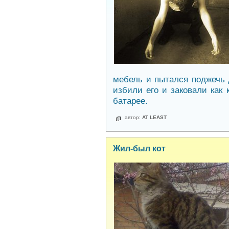
мебель и пытался поджечь 
избили его и заковали как 
батарее.
автор:
AT LEAST
Жил-был кот