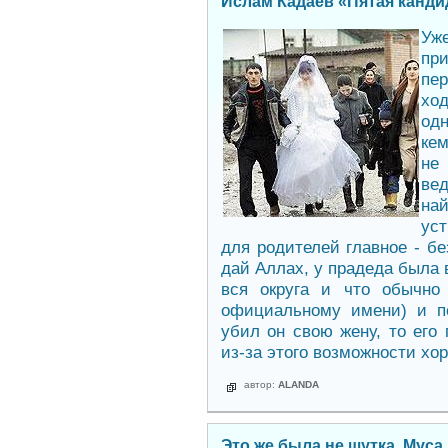
Ислам Кадаев «Пятая канди
Уж
пр
пе
хо
од
кем
не 
ве
на
уст
для родителей главное - бе
дай Аллах, у прадеда была 
вся округа и что обычно
официальному имени) и п
убил он свою жену, то его
из-за этого возможности хо
автор:
ALANDA
Это же была не шутка. Муса