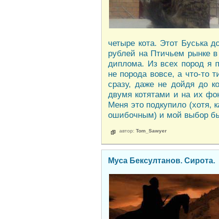
четыре кота. Этот Буська д
рублей на Птичьем рынке в 
диплома. Из всех пород я п
не порода вовсе, а что-то 
сразу, даже не дойдя до к
двумя котятами и на их фо
Меня это подкупило (хотя, к
ошибочным) и мой выбор бы
автор:
Tom_Sawyer
Муса Бексултанов. Сирота.