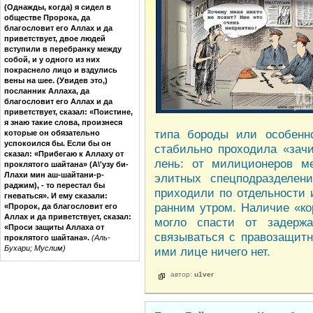
(Однажды, когда) я сидел в
обществе Пророка, да
благословит его Аллах и да
приветствует, двое людей
вступили в перебранку между
собой, и у одного из них
покраснело лицо и вздулись
вены на шее. (Увидев это,)
посланник Аллаха, да
благословит его Аллах и да
приветствует, сказал: «Поистине,
я знаю такие слова, произнеся
типа бороды или особенн
которые он обязательно
успокоился бы. Если бы он
стабильно проходила «зачи
сказал: «Прибегаю к Аллаху от
лень: от милиционеров ме
проклятого шайтана» (А\'узу би-
Ллахи мин аш-шайтани-р-
элитных спецподразделен
раджим), - то перестал бы
приходили по отдельности и
гневаться». И ему сказали:
ранним утром. Наличие «ко
«Пророк, да благословит его
Аллах и да приветствует, сказал:
могло спасти от задерж
«Проси защиты Аллаха от
связываться с правозащитн
проклятого шайтана».
(Аль-
Бухари; Муслим)
ими лице ничего нет.
автор:
u1ver