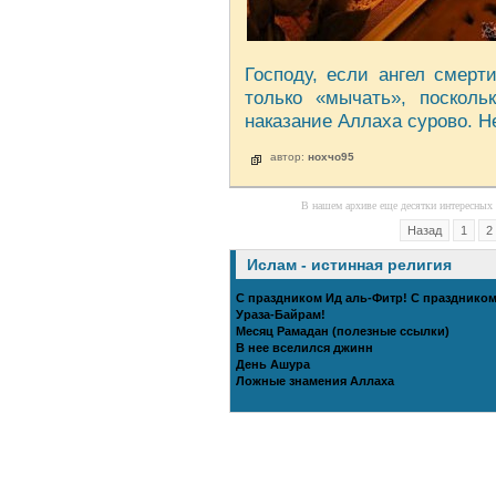
Господу, если ангел смер
только «мычать», посколь
наказание Аллаха сурово. Н
автор:
нохчо95
В нашем архиве еще десятки интересных 
Назад
1
2
Ислам - истинная религия
С праздником Ид аль-Фитр! С празднико
Ураза-Байрам!
Месяц Рамадан (полезные ссылки)
В нее вселился джинн
День Ашура
Ложные знамения Аллаха