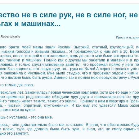
ство не в силе рук, не в силе ног, не
гах и машинах...
:
Robertokarlo
Проза и поэзия
ого брата моей мамы звали Руслан. Высокий, статный, круглолицый, п
 низким голосом и живыми глазами... Я познакомился с ним лет в 10. Верн
стреча, после которой я его запомнил, ведь до этого мне были интересны то
ки, танчики и машинки. Помню как с другом мы забегали в магазин и я п
еловека, и только спустя мгновение заметил, что пробежал прямо у него п
ен был зацепить его левую руку, но... руки не было! А через полчаса я уже
я знакомила с Русланом. Мне было стыдно, что я пробежал рядом с ним и з
о, что должно было быть рукой. Именно так я помню мою первую встречу с Рус
го только два раза.
есколько лет. Закончилась первая чеченская компания, хотя где-то еще и пр
ное время все родственники обходили друг друга и передавали новости дру
й-то теперь живет там-то, такого-то убили... Пришел к нам в квартиру в Гроз
да, - чистый, опрятный, отутюженный. И как ему это удается? Мама разо
нам с ним на кухне.
ешь с Русланом, - это она мне.
яюсь, - мне действительно было как-то стыдно. Я знал, что обязательно буд
е плечо, туда, где должна была быть рука, и знал, что не смогу скрыть э
ьно это заметит.