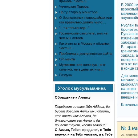
приколы. Часть 5.
В 2000-о
Чеченская Приора
взрослый
По ту сторону монитора
маленьки
О бесполезных попрошайках или
заупокой
как правильно давать мило ...
Руслан в
"...ты только жди..."
бронетех
Грозненские самолеты, или на
Руслан н
чем мы летаем
избиения
забежал в
Как я летал в Москву и обратно.
В гараж 
Часть 2.
гранатом
Проблемы с доступностью сайта
заряда, 
Его мечта
поверхно
что от не
Мужество не в силе рук, не в
в конце с
силе ног, не в деньгах и м ...
Разлука
Для меня
мерило, и
къонхалла
Уголок мусульманина
наличия 
внешност
внешне и
Обращение к Аллаху
Ключевые
Передают со слов Ибн Аббаса, да
будет доволен Аллах ими обоими,
что посланник Аллаха, да
благословит его Аллах и да
приветствует, часто говорил:
№ 1
на
О Аллах, Тебе я предался, в Тебя
верую, и на Тебя уповаю, и к Тебе
21 сентябр