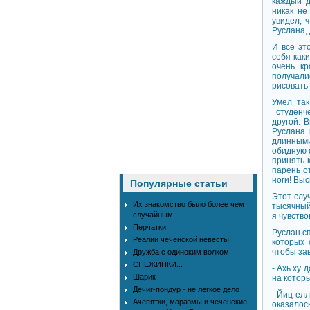
каждый д
никак не
увидел, 
Руслана, 
И все эт
себя как
очень кр
получали
рисовать 
Умел так
студенче
другой. 
Руслана 
длинными
обидную ф
принять к
парень от
ноги! Выс
Популярные статьи
Этот случ
Их знакомство было более чем
тысячный
случайным
я чувство
Перчатки
Руслан с
Реалии чеченской невесты
которых 
чтобы за
Дружба с одиноким волком
СНЕЖИНКИ...
- Ахь ху 
Шарик
на котор
Дечиг-пондур - не легкое дело
- Йиц ел
Ачепятки, маразмы и чеченские
оказалось