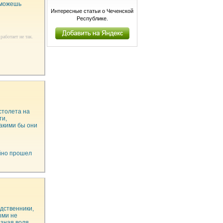
 можешь
Интересные статьи о Чеченской
Республике.
работает не так.
истолета на
ти,
какими бы они
ойно прошел
одственники,
ыми не
зная воля.