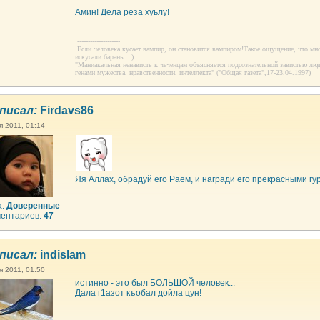
Амин! Дела реза хуьлу!
--------------------
Если человека кусает вампир, он становится вампиром!Такое ощущение, что мн
искусали бараны...)
"Маниакальная ненависть к чеченцам объясняется подсознательной завистью лю
генами мужества, нравственности, интеллекта" ("Общая газета",17-23.04.1997)
писал:
Firdavs86
я 2011, 01:14
Яя Аллах, обрадуй его Раем, и награди его прекрасными гу
а:
Доверенные
ентариев:
47
писал:
indislam
я 2011, 01:50
истинно - это был БОЛЬШОЙ человек...
Дала г1азот къобал дойла цун!