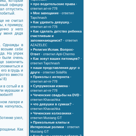
ика, который
»
про водительские права
-
енный офицер
ответил ari-ni-778
зал отпустить
 побитый.
»
Мое завещание
- ответил
Tapchnash
ще не считал
»
Как удивить девушку.
-
ы, к примеру,
ответил ari-ni-778
дачно у него
»
Как сделать детство ребенка
 у меня дядя
счастливым и
запоминающимся?
- ответил
н. Однажды в
AZAZELEC
 возьми себе
»
Религия Ислам. Вопрос-
уда. На упрек
Ответ
- ответил Apti-Chermo
о были очень
»
Как зовут ваших питомцев?
-
ще закончить
ответил Tapchnash
 опомниться и
»
наши представления друг о
его в грудь и
друге
- ответил SolaRis
протез вместо
»
Приколы с интернета
-
! 8)
ответил ari-ni-778
и в сотый и в
»
Супружеская измена
-
али мурашки и
ответил ari-ni-778
юбил!!!
»
Чеченские свадьбы на DVD
-
ответил Khavashka
ном лагере и
»
что девушки в сумках?
-
а нагнулась,
ответил Khavashka
»
Чеченские колхозники
-
 ботинке узел,
ответил Mustang GT
»
Прикольные клипы и
Интересные ролики
- ответил
прощанье. Как
Mustang GT