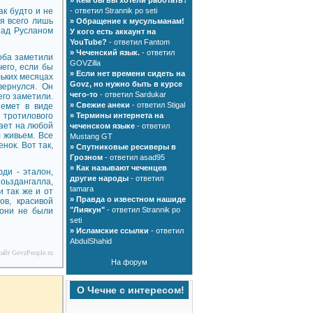
»
Кем бы вы хотели работать?
ак будто и не
- ответил Strannik po seti
ся всего лишь
»
Обращение к мусульманам!
над Русланом
У кого есть аккаунт на
YouTube?
- ответил Fantom
»
Чеченский язык.
- ответил
 оба заметили
GOVZilla
чего, если бы
»
Если нет времени сидеть на
льких месяцах
Govz, но нужно быть в курсе
вернулся. Он
чего-то
- ответил Sardukar
его заметили.
»
Свежие анеки
- ответил Stigal
немет в виде
 тротилового
»
Термины интернета на
ает на любой
чеченском языке
- ответил
 живьем. Все
Mustang GT
нок. Вот так,
»
Спутниковые ресиверы в
Грозном
- ответил asad95
»
Как называют чеченцев
ди - эталон,
другие народы
- ответил
 оьздангалла,
tamara
и так же и от
»
Правда о известном нашиде
ов, красивой
"Лиякун"
- ответил Strannik po
 они не были
seti
»
Исламские ссылки
- ответил
AbdulShahid
айт GovzPeople.ru
На форум
О Чечне с интересом!