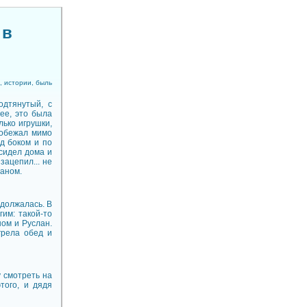
 в
, истории, быль
одтянутый, с
ее, это была
лько игрушки,
робежал мимо
од боком и по
 сидел дома и
ацепил... не
ланом.
одолжалась. В
гим: такой-то
ном и Руслан.
грела обед и
у смотреть на
того, и дядя