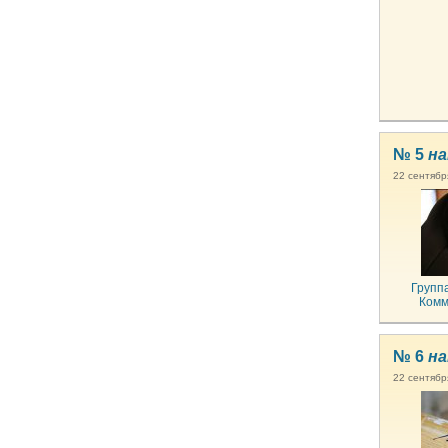
№ 5
на
22 сентябр
Групп
Комм
№ 6
на
22 сентябр