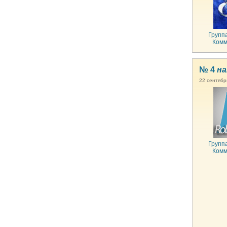
Групп
Комм
№ 4
на
22 сентябр
Групп
Комм