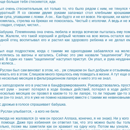
еще больше тебя стесняется, иди.
ыл очень стеснительным, ел только то, что было рядом с ним, не тянулся 
куратный! Я со своими двумя руками запачкал стол хлебными крошками
и супа, упавшими с ложки. А он... Как будто и не ел вовсе. Ни крошки, ни капе
помялась, стрелка на брюках не покосилась. Чистый с иголочки. А ведь и не
гладил, стирал, чистил...
абушка. Племянника она очень любила и всегда всячески пыталась ему помо
ли. Жалели, что такой хороший и добрый человек на всю жизнь остался кал
одной отец воспитывал его и растил как здорового ребенка и не делал ем
.
ыл еще подростком, когда с такими же одногодками забавлялся на жел
еплялись за вагоны и катались. Сейчас это уже назвали "зацепингом". Ру
ей. В один из таких "зацепингов" наступил приступ. Он упал, и рука неудач
колеса...
 Руслан был сам виноват в этом, но... уж слишком он был добрым и отзывчив
екать его в этом. Слишком много пришлось ему повидать в жизни. А тут еще о
 несколько месяцев в фильтрационном лагере и никто это не знал.
 заподозрили его в участии в бандформированиях. Руководствовались прост
 нет руки - значит потерял в ходе боевых действий, потерял в ходе дейст
Несколько месяцев он провел в каком-то то ли лагере, то ли тюрьме где-то
и (он-то знал, это я уже не помню названия) вместе с такими же невиновным
 с дрожью в голосе спрашивает бабушка.
., - Руслан улыбается, - а кого не били.
когда не жаловался (о чем он просил Аллаха, конечно, я не знаю). Ни у кого
и помощи. Даже про избиения он ответил так, что это можно было бы толь
ельно, позже мы заметили как он храмает на одну ногу. Потом мы узнали, 