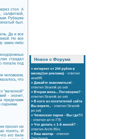
через стол. А
, салфеткой,
льки. Рубашка
 женатый был.
чь. Да и все
екой. Но все
у каких-либо
езнодорожных
слан страдал
Новое с Форума
но попала под
»
интернет от 244 рубля в
месяц!(не реклама)
- ответил
ым человеком,
asad95
казалось, что
»
Давайте знакомиться!
-
ответил Strannik po seti
о "железной"
»
Вторая жена... Поговорим?
-
вий - значит,
ответил Strannik po seti
 за пределами
»
В кого из посетителей сайта
и парнями.
Вы верите..
- ответил Strannik
po seti
»
Чеченские парни - Вы где?!!
- ответил ari-ni-778
»
Что делать с 1-й женой?
-
 не просил ни
ответил Archi-95ru
ко понять. И
»
Ваш аватар
- ответил
что его били
Tapchnash