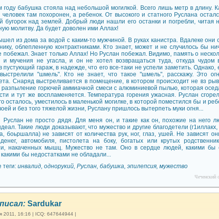
м году бабушка стояла над небольшой могилкой. Всего лишь метр в длину. К
 человек там похоронен, а ребенок. От высокого и статного Руслана остал
й бугорок над землей. Добрый люди нашли его останки и погребли, читая 
ную молитву. Да будет доволен ими Аллах!
ышел из дома за водой с каким-то мужчиной. В руках канистра. Вдалеке они
нику, облепленную контрактниками. Кто знает, может и не случилось бы ни
е побежал. Знает только Аллах! Но Руслан побежал. Видимо, память о неско
 и мучения не угасла, и он не хотел возвращаться туда, откуда чудом 
 пустующий гараж, в надежде, что его все-таки не успели заметить. Однако, 
выстрелили "шмель". Кто не знает, что такое "шмель", расскажу. Это ог
ета. Снаряд выстреливается в помещение, в котором происходит не вз рыв
а разпыление горючей аммиачной смеси с алюминиевой пылью, которая осед
сти и тут же воспламеняется. Температура горения ужасная. Руслан сгорел
го осталось, уместилось в маленькой могилке, в которой поместился бы и ребе
воей и без того тяжелой жизни, Руслану пришлось вытерпеть муки огня...
 Руслан не просто дядя. Для меня он, и такие как он, похожие на него лю
деал. Такие люди доказывают, что мужество и другие благодетели (г1иллакх,
, боьршалла) не зависят от количества рук, ног, глаз, ушей. Не зависят он
денег, автомобиля, пистолета на боку, богатых или крутых родственник
и, накаченных мышц. Мужество не там. Оно в сердце людей, какими бы
 какими бы недостатками не обладали...
 теги:
инвалид, однорукий, Руслан, бабушка, эпилепсия, мужество
Чеченский с
писал:
Sardukar
я 2011, 16:16 | ICQ: 647644944 |