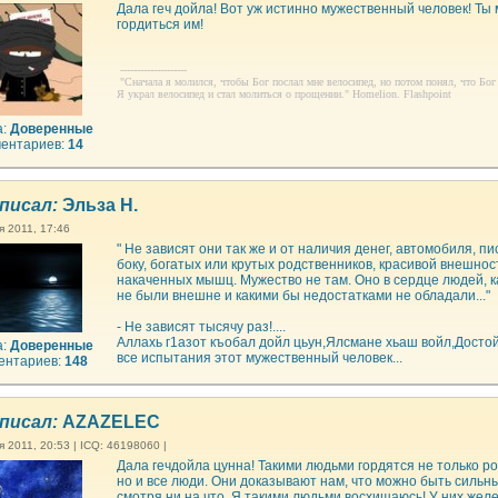
Дала геч дойла! Вот уж истинно мужественный человек! Ты
гордиться им!
--------------------
"Сначала я молился, чтобы Бог послал мне велосипед, но потом понял, что Бог 
Я украл велосипед и стал молиться о прощении." Homelion. Flashpoint
а:
Доверенные
ентариев:
14
писал:
Эльза Н.
я 2011, 17:46
" Не зависят они так же и от наличия денег, автомобиля, п
боку, богатых или крутых родственников, красивой внешнос
накаченных мышц. Мужество не там. Оно в сердце людей, 
не были внешне и какими бы недостатками не обладали..."
- Не зависят тысячу раз!....
Аллахь г1азот къобал дойл цьун,Ялсмане хьаш войл,Дост
а:
Доверенные
все испытания этот мужественный человек...
ентариев:
148
писал:
AZAZELEC
 2011, 20:53 | ICQ: 46198060 |
Дала гечдойла цунна! Такими людьми гордятся не только р
но и все люди. Они доказывают нам, что можно быть сильн
смотря ни на что. Я такими людьми восхищаюсь! У них желе