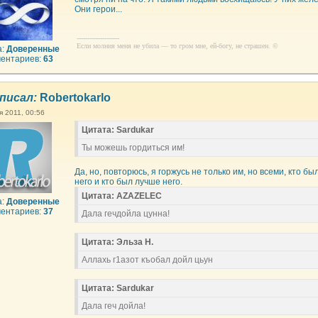
Они герои...
--------------------
Если молния меня не убила — то гром мне, ей-богу, не страшен. ©
а:
Доверенные
ентариев:
63
писал:
Robertokarlo
я 2011, 00:56
Цитата: Sardukar
Ты можешь гордиться им!
Да, но, повторюсь, я горжусь не только им, но всеми, кто бы
него и кто был лучше него.
Цитата: AZAZELEC
а:
Доверенные
ентариев:
37
Дала гечдойла цунна!
Цитата: Эльза Н.
Аллахь г1азот къобал дойл цьун
Цитата: Sardukar
Дала геч дойла!