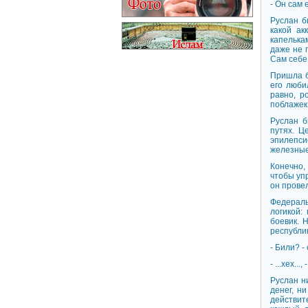
- Он сам 
Руслан б
какой ак
капелькам
даже не 
Сам себе 
Пришла б
его люби
равно, р
поблажек
Руслан б
путях. Ц
эпилепси
железные 
Конечно,
чтобы упр
он провел
Федералы
логикой:
бoeвик. 
республик
- Били? -
- ...хех..
Руслан ни
денег, н
действит