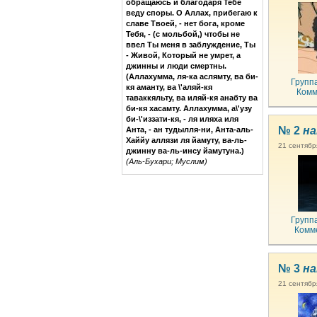
обращаюсь и благодаря Тебе
веду споры. О Аллах, прибегаю к
славе Твоей, - нет бога, кроме
Тебя, - (с мольбой,) чтобы не
ввел Ты меня в заблуждение, Ты
- Живой, Который не умрет, а
джинны и люди смертны.
(Аллахумма, ля-ка аслямту, ва би-
Групп
кя аманту, ва \'аляй-кя
Комм
таваккяльту, ва иляй-кя анабту ва
би-кя хасамту. Аллахумма, а\'узу
би-\'иззати-кя, - ля иляха иля
№ 2
на
Анта, - ан тудылля-ни, Анта-аль-
Хаййу аллязи ля йамуту, ва-ль-
21 сентябр
джинну ва-ль-инсу йамутуна.)
(Аль-Бухари; Муслим)
Групп
Комм
№ 3
на
21 сентября