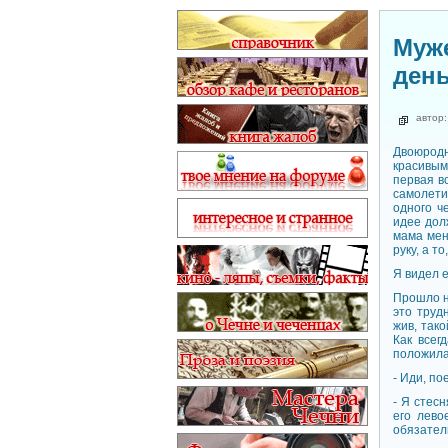
Муже
день
автор
Двоюродн
красивым
первая в
самолети
одного ч
идее долж
мама мен
руку, а т
Я видел е
Прошло н
это труд
жив, тако
Как всег
положила 
- Иди, по
- Я стесн
его лево
обязател