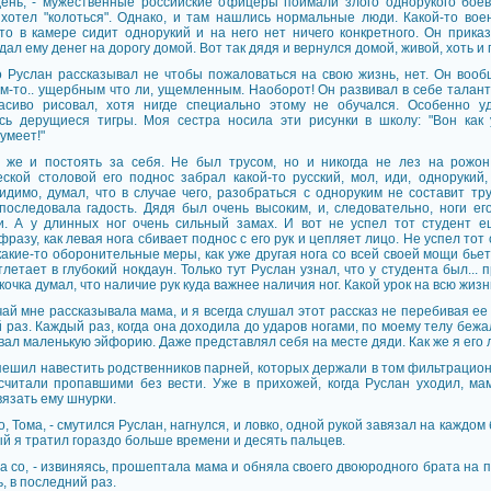
ень, - мужественные российские офицеры поймали злого однорукого бoeв
 хотел "колоться". Однако, и там нашлись нормальные люди. Какой-то во
что в камере сидит однорукий и на него нет ничего конкретного. Он прика
дал ему денег на дорогу домой. Вот так дядя и вернулся домой, живой, хоть и
о Руслан рассказывал не чтобы пожаловаться на свою жизнь, нет. Он вооб
им-то.. ущербным что ли, ущемленным. Наоборот! Он развивал в себе талант
асиво рисовал, хотя нигде специально этому не обучался. Особенно у
сь дерущиеся тигры. Моя сестра носила эти рисунки в школу: "Вон как
умеет!"
 же и постоять за себя. Не был трусом, но и никогда не лез на рожо
ской столовой его поднос забрал какой-то русский, мол, иди, однорукий,
Видимо, думал, что в случае чего, разобраться с одноруким не составит тр
последовала гадость. Дядя был очень высоким, и, следовательно, ноги ег
. А у длинных ног очень сильный замах. И вот не успел тот студент е
разу, как левая нога сбивает поднос с его рук и цепляет лицо. Не успел тот
акие-то оборонительные меры, как уже другая нога со всей своей мощи бьет 
летает в глубокий нокдаун. Только тут Руслан узнал, что у студента был... 
кочка думал, что наличие рук куда важнее наличия ног. Какой урок на всю жизнь
ай мне рассказывала мама, и я всегда слушал этот рассказ не перебивая ее 
 раз. Каждый раз, когда она доходила до ударов ногами, по моему телу беж
вал маленькую эйфорию. Даже представлял себя на месте дяди. Как же я его л
пешил навестить родственников парней, которых держали в том фильтрацион
считали пропавшими без вести. Уже в прихожей, когда Руслан уходил, мам
вязать ему шнурки.
до, Тома, - смутился Руслан, нагнулся, и ловко, одной рукой завязал на каждом
ый я тратил гораздо больше времени и десять пальцев.
ла со, - извиняясь, прошептала мама и обняла своего двоюродного брата на 
, в последний раз.