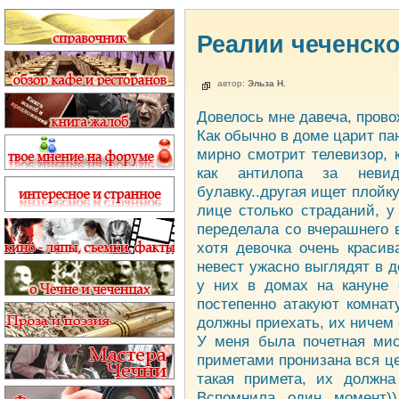
Реалии чеченск
автор:
Эльза Н.
Довелось мне давеча, провож
Как обычно в доме царит пан
мирно смотрит телевизор, к
как антилопа за неви
булавку..другая ищет плойку
лице столько страданий, у
переделала со вчерашнего 
хотя девочка очень красив
невест ужасно выглядят в д
у них в домах на кануне 
постепенно атакуют комнату
должны приехать, их ничем 
У меня была почетная ми
приметами пронизана вся ц
такая примета, их должна
Вспомнила один момент)