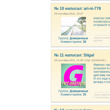
№ 10
написал:
ari-ni-778
29 сентября 2011, 20:37
классно эли
посмотреть)
отлично!!! 
--------------------
иногда хочется 
Группа:
Доверенные
другому...
Комментариев:
38
№ 11
написал:
Stigal
29 сентября 2011, 21:35 | ICQ: 422444744 |
Именно так
услышал в о
заплаканны
диктовку з
И это еще 
вечера стоя
Группа:
Доверенные
--------------------
Комментариев:
35
Грехи людей пе
С своих начни,