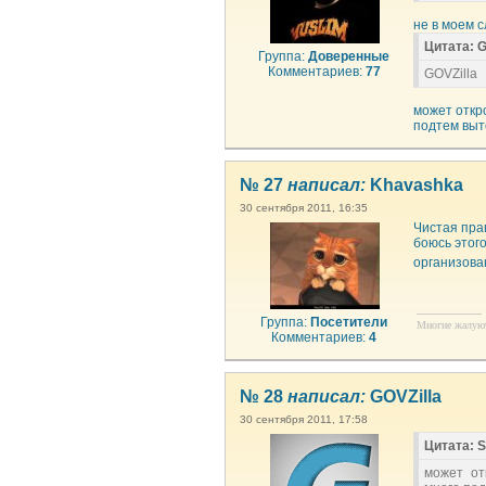
не в моем 
Цитата: G
Группа:
Доверенные
Комментариев:
77
GOVZilla
может откр
подтем выт
№ 27
написал:
Khavashka
30 сентября 2011, 16:35
Чистая пра
боюсь этого
организова
--------------------
Группа:
Посетители
Многие жалуютс
Комментариев:
4
№ 28
написал:
GOVZilla
30 сентября 2011, 17:58
Цитата: S
может от