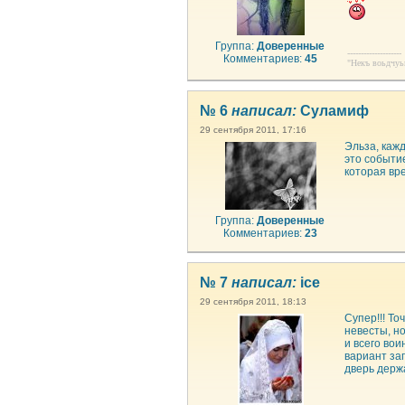
Группа:
Доверенные
--------------------
Комментариев:
45
"Некъ воьдчуьн
№ 6
написал:
Суламиф
29 сентября 2011, 17:16
Эльза, кажд
это событие
которая вре
Группа:
Доверенные
Комментариев:
23
№ 7
написал:
ice
29 сентября 2011, 18:13
Супер!!! Т
невесты, н
и всего во
вариант зап
дверь держ