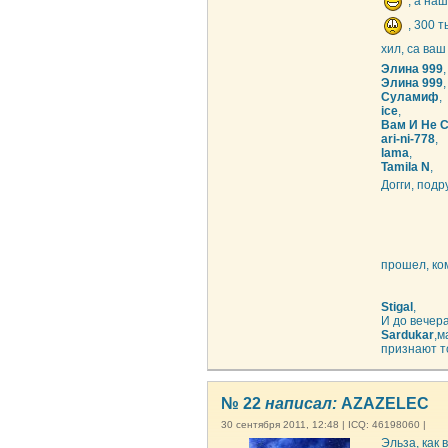
, а на
, 300 т
хил, са ва
Элина 999
,
Элина 999
,
Суламиф
,
ice
,
Вам И Не 
ari-ni-778
,
lama
,
Tamila N
,
Догги, под
прошел, ко
Stigal
,
И до вечера
Sardukar
,м
признают то
№ 22
написал:
AZAZELEC
30 сентября 2011, 12:48 | ICQ: 46198060 |
Эльза, как 