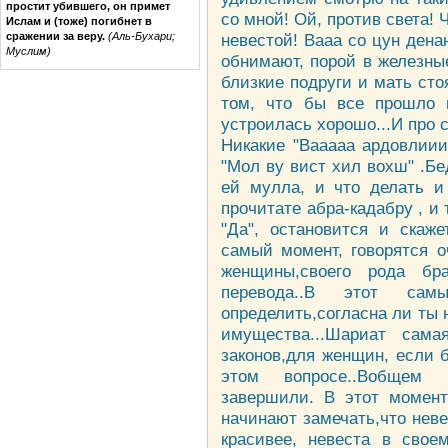
простит убившего, он примет
со мной! Ой, против света!
Ислам и (тоже) погибнет в
сражении за веру.
(Аль-Бухари;
невестой! Вааа со цун дена
Муслим)
обнимают, порой в железные 
близкие подруги и мать сто
том, что бы все прошло 
устроилась хорошо...И про 
Никакие "Вааааа ардовлиии
"Мол ву вист хил вохш" .Бед
ей мулла, и что делать и 
прочитате абра-кадабру , и 
"Да", остановится и скаже
самый момент, говорятся о
женщины,своего рода бр
перевода..В этот са
определить,согласна ли ты 
имущества...Шариат сам
законов,для женщин, если 
этом вопросе..Вобщем 
завершили. В этот момент
начинают замечать,что невес
красивее, невеста в свое