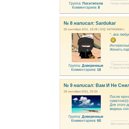
--------------------
Группа:
Посетители
Говори уверен
Комментариев:
8
№ 8
написал:
Sardukar
29 сентября 2011, 18:28 | ICQ: 647644944 |
"...все люб
Интересный
Женить пар
--------------------
"Сначала я моли
Группа:
Доверенные
Я украл велоси
Комментариев:
16
№ 9
написал:
Вам И Не Сни
29 сентября 2011, 20:20
После проч
суматохе)))
Для этого 
видишь сон.
Группа:
Доверенные
Комментариев:
60
--------------------
Мне кажется нек