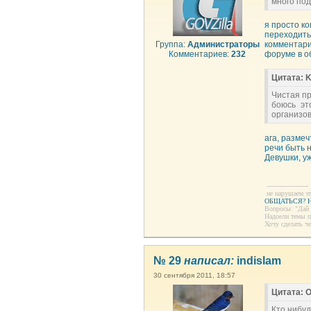
много под
я просто ко
переходить
Группа:
Администраторы
комментари
Комментариев:
232
форуме в об
Цитата: 
Чистая пр
боюсь эт
организо
ага, разме
речи быть н
Девушки, уж
--------------------
не нарушаем эт
ОБЩАТЬСЯ? Н
Вопросы: "Дай 
Надоели темы 
Хочу сделать ч
№ 29
написал:
indislam
30 сентября 2011, 18:57
Цитата: 
Кто нибуд