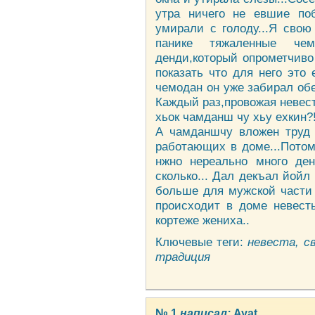
утра ничего не евшие поб
умирали с голоду...Я сво
панике тяжаленные че
денди,который опрометчиво
показать что для него это 
чемодан он уже забирал об
Каждый раз,провожая невес
хьок чамданш чу хьу ехкин?!!
А чамданшчу вложен труд 
работающих в доме...Потом
нжно нереально много ден
сколько... Дал декъал йойл
больше для мужской части 
происходит в доме невест
кортеже жениха..
Ключевые теги:
невеста, с
традиция
№ 1
написал:
Ayat