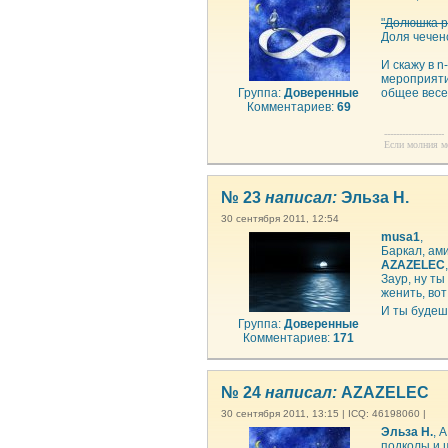
"Долюшка р
Доля чечен
И скажу в n
мероприятия
Группа:
Доверенные
общее весел
Комментариев:
69
--------------------
Если молния ме
№ 23
написал:
Эльза Н.
30 сентября 2011, 12:54
musa1
,
Баркал, ам
AZAZELEC
,
Заур, ну ты
женить, вот
И ты будешь
Группа:
Доверенные
Комментариев:
171
№ 24
написал:
AZAZELEC
30 сентября 2011, 13:15 | ICQ: 46198060 |
Эльза Н.
, 
подколы и ш