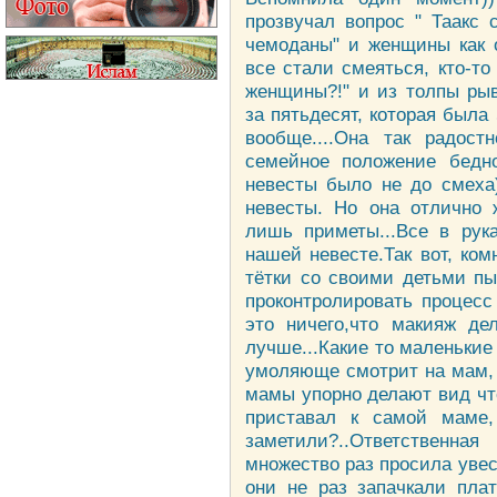
прозвучал вопрос " Таакс 
чемоданы" и женщины как 
все стали смеяться, кто-то
женщины?!" и из толпы ры
за пятьдесят, которая была 
вообще....Она так радос
семейное положение бедн
невесты было не до смеха)
невесты. Но она отлично ж
лишь приметы...Все в рука
нашей невесте.Так вот, ком
тётки со своими детьми пы
проконтролировать процесс
это ничего,что макияж де
лучше...Какие то маленькие
умоляюще смотрит на мам, 
мамы упорно делают вид что
приставал к самой маме
заметили?..Ответственн
множество раз просила увес
они не раз запачкали пла