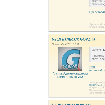
текстом 
спасибо=
Представля
--------------------
Грехи людей пе
С своих начни,
№ 19
написал:
GOVZilla
30 сентября 2011, 12:12
Цитата: S
я выхожу 
спеть пес
))))))
ой, мама!!! ч
Группа:
Администраторы
Комментариев:
232
--------------------
не нарушаем эт
ОБЩАТЬСЯ? Н
Вопросы: "Дай 
Надоели темы 
Хочу сделать ч