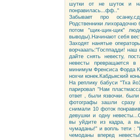
шутки от не шуток и на
понравилась...фф.."
Забывает про осанку,сду
Родственники лихорадочно 
потом "щик-щик-щик" люд
выводы).Начинают себя вест
Заходят нанятые оператор
ворчааать:"Госппадди! наш
дайте снять невесту, пост
невесты превращается в 
минимум Френсиса Форда Ко
нохчи конек.Кабдыкский конь,
На реплику бабуси "Тха йо
парировал "Нам пластмасса
ответ , были язвочки. были
фотографы зашли сразу 
снимали 10 фоток понравив
девушки и одну невесты...
вы уйдите из кадра, а вы
чумаданы!" и вопль тети : 
чемоданы вперед невесты!"