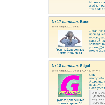
Может в сл
люблю я ра
тем более е
№ 17
написал:
Бося
30 сентября 2011, 09:37
Эльза, все 
прошедшее 
в слово, ка
когда ей н
заявила: Т
устала))))А
Группа:
Доверенные
можно было
Комментариев:
51
№ 18
написал:
Stigal
30 сентября 2011, 10:26 | ICQ: 422444744 |
ОнО
,
что тут объ
А француз 
не дадут? )
Наткнулся г
Очень оче
Здравству
хочу на 
Группа:
Доверенные
языке,п
Комментариев:
35