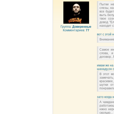
Пытки не
слезы, на
все будет
выть белу
твое соз
довод "Ел
находит с
Группа:
Доверенные
Комментариев:
77
вот с этой 
Внимание!
Самое ин
слова, 
договор..
имам же на
шахаду,он 
В этот м
замечать
красивее
шутки от
понравила
зато когда 
А чамдан
работающи
нжно нер
сколько...