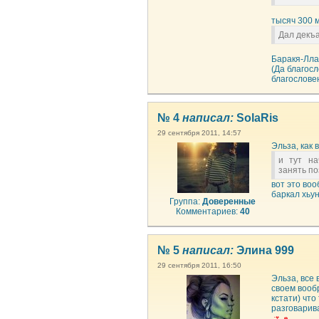
тысяч 300 
Дал декъа
Баракя-Лла
(Да благос
благословен
№ 4
написал:
SolaRis
29 сентября 2011, 14:57
Эльза, как
и тут на
занять по
вот это воо
баркал хьу
Группа:
Доверенные
Комментариев:
40
№ 5
написал:
Элина 999
29 сентября 2011, 16:50
Эльза, все 
своем вообр
кстати) что
разговарив