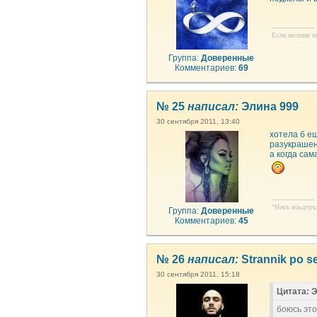
--------------------
Если молния ме
Группа:
Доверенные
Комментариев:
69
№ 25
написал:
Элина 999
30 сентября 2011, 13:40
хотела б е
разукрашен
а когда сам
--------------------
"Некъ воьдчуьн
Группа:
Доверенные
Комментариев:
45
№ 26
написал:
Strannik po se
30 сентября 2011, 15:18
Цитата: Э
боюсь это