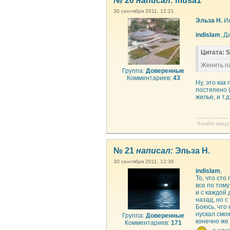
№ 20
написал:
musa1
30 сентября 2011, 12:21
Эльза Н.
Ин
indislam
, Д
Цитата: 
Женить п
Группа:
Доверенные
Комментариев:
43
Ну, это как
постепено 
жилье, и т.д.
--------------------
Читайте между 
№ 21
написал:
Эльза Н.
30 сентября 2011, 12:36
indislam
,
То, что сто
все по тому
и с каждой 
назад, но с
Боюсь, что 
нускал смож
Группа:
Доверенные
конечно же 
Комментариев:
171