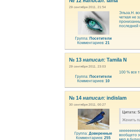
№ 12
написал:
lama
29 сентября 2011, 21:54
Эльза.Н. вс
четкая не 
пронизанны
последней б
Группа:
Посетители
Комментариев:
21
№ 13
написал:
Tamila N
29 сентября 2011, 23:03
100 % все т
Группа:
Посетители
Комментариев:
10
№ 14
написал:
indislam
30 сентября 2011, 00:27
Цитата: 
Женить п
хеееееееее
Группа:
Доверенные
вообщето э
Комментариев:
255
мер в будущ