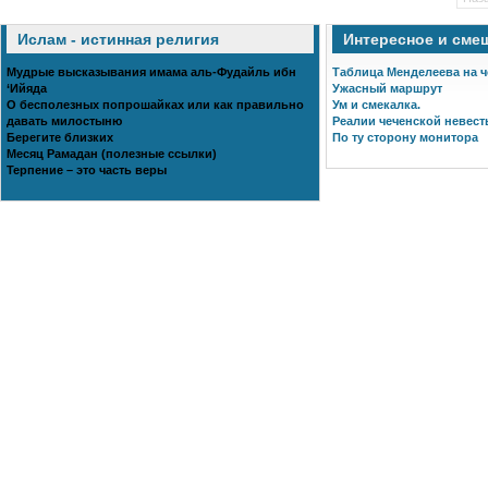
Ислам - истинная религия
Интересное и сме
Мудрые высказывания имама аль-Фудайль ибн
Таблица Менделеева на 
‘Ийяда
Ужасный маршрут
О бесполезных попрошайках или как правильно
Ум и смекалка.
давать милостыню
Реалии чеченской невест
Берегите близких
По ту сторону монитора
Месяц Рамадан (полезные ссылки)
Терпение – это часть веры