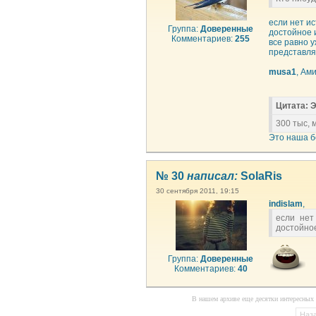
если нет и
Группа:
Доверенные
достойное 
Комментариев:
255
все равно 
представля
musa1
, Ам
Цитата: Э
300 тыс, 
Это наша б
№ 30
написал:
SolaRis
30 сентября 2011, 19:15
indislam
,
если нет
достойно
Группа:
Доверенные
Комментариев:
40
В нашем архиве еще десятки интересных 
Наз