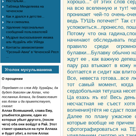
хорошо..." от этих слов се
Ностальжи...
Таблица Менделеева на
на всю вселенную и тут! ч
чеченском
проникает чей-то очень-оч
Как я дрался в детстве...
ведь ТУШЬ потечет!" Так сто
Ум и смекалка.
успокоиться...пронесло, по
Удаление персональных
сообщений пользователей
Потому что она гадина,спо
Мудрые высказывания имама
начинают обследывать под
аль-Фудайль ибн ‘Ийяда
правило среди огром
Контакты авиакомпании
булавки...Булавку обычно на
"Грозный-Авиа" в Чеченской Респ
...
ждут ее , как важную депе
пару раз втыкают в кожу н
Уголок мусульманина
болтается и сидит как влито
Все, невеста готова...все 
О прощении
тот самый момент, когда
Передают со слов Абу Хурайры, да
сердобольная тетушка несет 
будет доволен им Аллах, что
Ца езахь яъ ез! Весь день
посланник Аллаха, да благословит
его Аллах и да приветствует,
несчастная не съест хот
сказал:
волнения)тётя не сдаст пози
Аллах Всевышний, слава Ему,
улыбнется двоим, один из
Далее по плану ужасное 
которых убьет другого, (после
которые вообще не причем 
чего) оба они войдут в Рай. Этот
сфотографироваться на ТЕ
станет сражаться на пути Аллаха
и будет убит, а потом Аллах
удивлением смотрю на таки