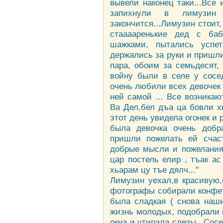
вывели наконец таки...Все
запихнули в лимузи
закончится...Лимузин стоит,
стааааренькие дед с баб
шажками, пытались успет
держались за руки и пришли
пара, обоим за семьдесят,
войну были в селе у сосед
очень любили всех девочек
ней самой ... Все возникаю
Ва Дел,бел дъа ца бовли х
этот день увидела огонек и 
была девочка очень добр
пришли пожелать ей счаст
добрые мысли и пожелания 
цар постель елир , тъак ас
хьарам цу тъе дялч..."
Лимузин уехал,в красивую,
фотографы собирали конфет
была сладкая ( снова наш
жизнь молодых, подобрали 
окна и утирала слезы...Сос