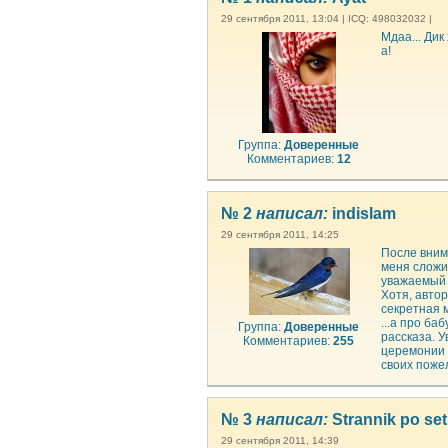
29 сентября 2011, 13:04 | ICQ: 498032032 |
Мдаа... Дик
а!
Группа:
Доверенные
Комментариев:
12
№ 2
написал:
indislam
29 сентября 2011, 14:25
После вним
меня сложи
уважаемый 
Хотя, автор
секретная 
...а про ба
Группа:
Доверенные
рассказа. У
Комментариев:
255
церемонии 
своих пожел
№ 3
написал:
Strannik po set
29 сентября 2011, 14:39