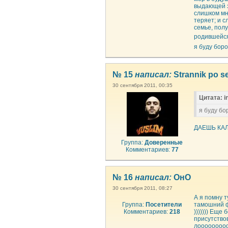
выдающей з
слишком мн
теряет; и 
семье, полу
родившейс
я буду боро
№ 15
написал:
Strannik po se
30 сентября 2011, 00:35
Цитата: i
я буду бо
ДАЕШЬ КАЛ
Группа:
Доверенные
Комментариев:
77
№ 16
написал:
ОнО
30 сентября 2011, 08:27
А я помну т
Группа:
Посетители
тамошний ф
Комментариев:
218
))))))) Еще
присутство
лооооооооо