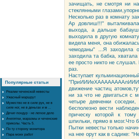
зачищать, не смотря ни н
стеклянными глазами,упорно 
Несколько раз в комнату за
Ар довлиш!!!" выталкивал
выхода, а дальше бабауш
выходила в другую комнату
видела меня, она обижалась
чемоданы" ...Я заходила 
заходила та бабка, хватал
ее просто никто не слушал.
раз.
Наступает кульминационный 
"ПриИИИеХААААААААлИИИИ
Популярные статьи
движение частиц атомов,ту
Реалии чеченской невесты
ни за что не двигаться с м
Ужасный маршрут
четыре девченки соседки,
Мужество не в силе рук, не в
бесполезно вести наблюден
силе ног, не в деньгах и м ...
Дечиг-пондур - не легкое дело
прическу которой к тому
Ачепятки, маразмы и чеченские
шпильки, прямо в мозг.Что
приколы. Часть 5.
Пытки невесты только начин
По ту сторону монитора
на нее орут как в садике: "
Пара моих работ