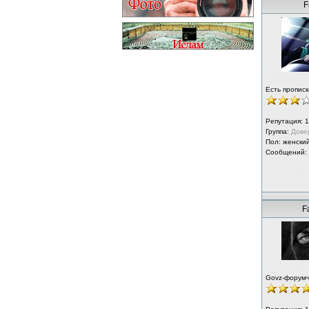
F
Есть прописк
Репутация:
1
Группа:
Дове
Пол: женски
Сообщений:
F
Govz-форум