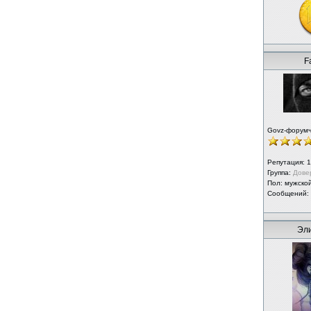
F
Govz-форум
Репутация:
1
Группа:
Дове
Пол: мужско
Сообщений:
Эли