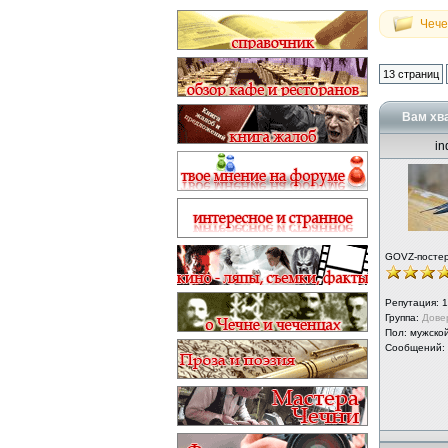
Чече
13 страниц
Вам хва
in
GOVZ-посте
Репутация:
1
Группа:
Дове
Пол: мужско
Сообщений: