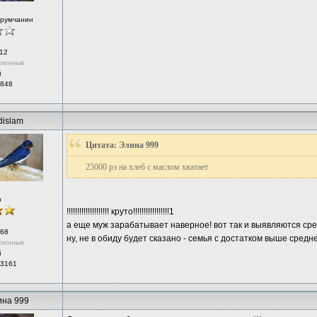
орумчанин
12
ренные
й
 848
dislam
Цитата: Элина 999
25000 рэ на хлеб с маслом хватает
р
!!!!!!!!!!!!!!!!!!!! круто!!!!!!!!!!!!!!!!!1
а еще муж зарабатывает наверное! вот так и выявляются сред
68
ну, не в обиду будет сказано - семья с достатком выше сред
ренные
й
 3161
на 999