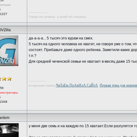
53
ренные
й
--------------------
 1227
Говори что думаешь..и думай что говоришь.
VZilla
да-а-а-а... 5 тысяч это курам на смех.
5 тысяч на одного человека не хватит, не говоря уже о том, 
состоят. Прибавьте даже одного ребенка. Заметили какие дор
т.п.?
Для средней чеченской семьи не хватает в месяц даже 15 тыс
--------------------
ЧиТаЕм ПрАвИлА СаЙтА
Первая тема для новичка
не нарушаем этикета,
,
56
нистраторы
й
 2348
antom
у меня две семь и на каждую по 15 хватает.Если разгулятся т