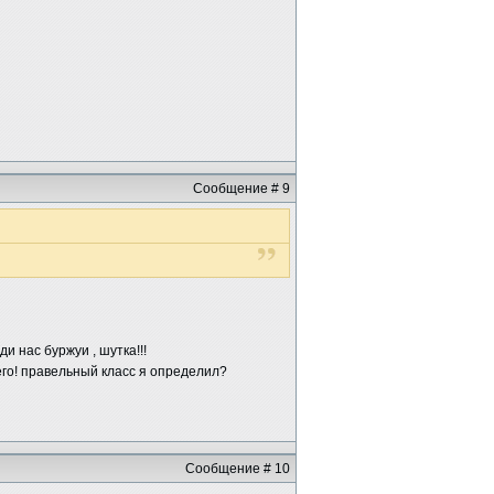
Сообщение # 9
и нас буржуи , шутка!!!
него! правельный класс я определил?
Сообщение # 10