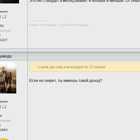
Это не стандарт в месяц,бывает и больше и меньше. От обье
чанин
--------------------
Говори что думаешь..и думай что говоришь.
53
ренные
й
 1227
цимодо
у меня две семь и на каждую по 15 хватает
Если не секрет, ты имеешь такой доход?
чанин
4
ренные
й
 1893