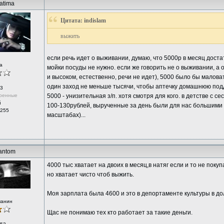
atima
Цитата: indislam
выжить
если речь идет о выживании, думаю, что 5000р в месяц дост
а
мойки посуды не нужно. если же говорить не о выживании, а 
и высоком, естественно, речи не идет), 5000 было бы маловат
один заход не меньше тысячи, чтобы аптечку домашнюю под
3
ренные
5000 - унизительная з/п. хотя смотря для кого. в детстве с с
й
100-130рублей, вырученные за день были для нас большими д
 255
масштабах)...
antom
4000 тыс хватает на двоих в месяц,в натяг если и то не пок
но хватает чисто чтоб выжить.
Моя зарплата была 4600 и это в депортаменте культуры в д
чанин
Щас не понимаю тех кто работает за такие деньги.