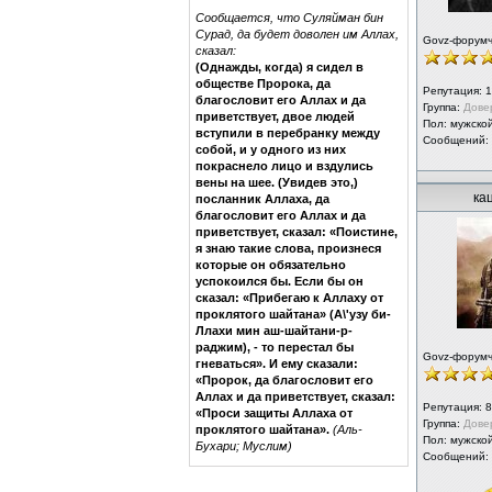
Сообщается, что Суляйман бин
Сурад, да будет доволен им Аллах,
Govz-форум
сказал:
(Однажды, когда) я сидел в
обществе Пророка, да
Репутация:
1
благословит его Аллах и да
Группа:
Дове
приветствует, двое людей
Пол: мужско
вступили в перебранку между
Сообщений:
собой, и у одного из них
покраснело лицо и вздулись
вены на шее. (Увидев это,)
ка
посланник Аллаха, да
благословит его Аллах и да
приветствует, сказал: «Поистине,
я знаю такие слова, произнеся
которые он обязательно
успокоился бы. Если бы он
сказал: «Прибегаю к Аллаху от
проклятого шайтана» (А\'узу би-
Ллахи мин аш-шайтани-р-
раджим), - то перестал бы
Govz-форум
гневаться». И ему сказали:
«Пророк, да благословит его
Аллах и да приветствует, сказал:
Репутация:
8
«Проси защиты Аллаха от
Группа:
Дове
проклятого шайтана».
(Аль-
Пол: мужско
Бухари; Муслим)
Сообщений: