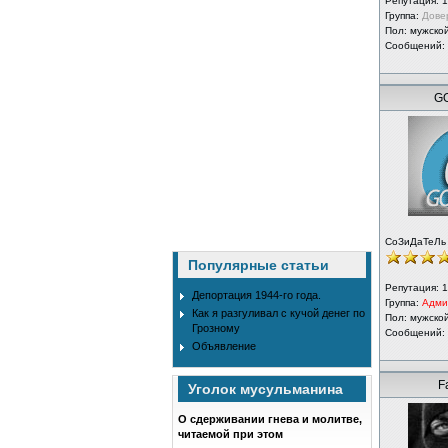
Репутация:
1
Группа:
Дове
Пол: мужско
Сообщений:
GO
СоЗиДаТеЛь
Популярные статьи
Репутация:
1
Депортация 1944-го года.
Группа:
Адми
Как я разгуливал с кучой денег по
Пол: мужско
Грозному
Сообщений:
Объявление
F
Уголок мусульманина
О сдерживании гнева и молитве,
читаемой при этом