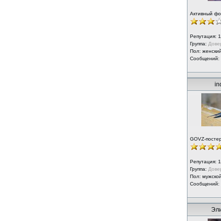
Активный ф
Репутация:
1
Группа:
Дове
Пол: женски
Сообщений:
in
GOVZ-посте
Репутация:
1
Группа:
Дове
Пол: мужско
Сообщений:
Эли