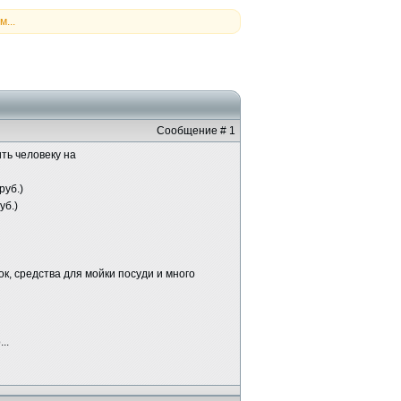
...
Сообщение # 1
ть человеку на
руб.)
уб.)
, средства для мойки посуди и много
..