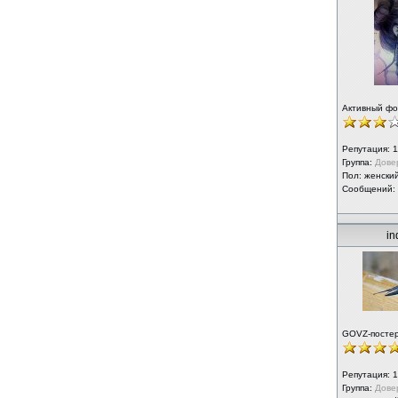
Активный ф
Репутация:
1
Группа:
Дове
Пол: женски
Сообщений:
in
GOVZ-посте
Репутация:
1
Группа:
Дове