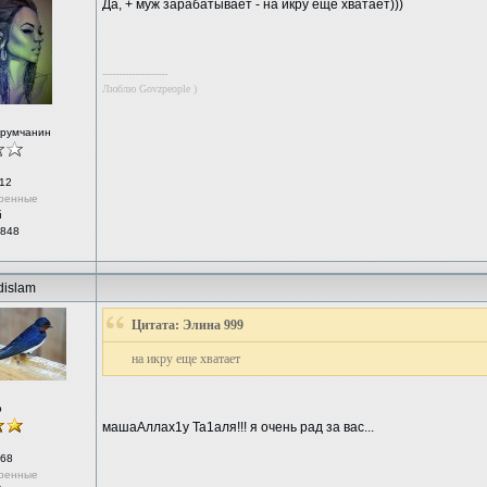
Да, + муж зарабатывает - на икру еще хватает)))
--------------------
Люблю Govzpeople )
орумчанин
12
ренные
й
 848
dislam
Цитата: Элина 999
на икру еще хватает
р
машаАллах1у Та1аля!!! я очень рад за вас...
68
ренные