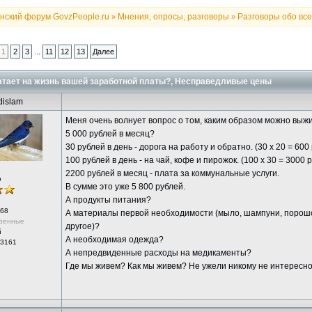
нский форум GovzPeople.ru
Мнения, опросы, разговоры
Разговоры обо всем
»
»
...
1
2
3
11
12
13
Далее
тает на жизнь вашей заработной платы?, Несправедливые цены
dislam
Меня очень волнует вопрос о том, каким образом можно выжи
5 000 рублей в месяц?
30 рублей в день - дорога на работу и обратно. (30 х 20 = 600 
100 рублей в день - на чай, кофе и пирожок. (100 х 30 = 3000 р
2200 рублей в месяц - плата за коммунальные услуги.
р
В сумме это уже 5 800 рублей.
А продукты питания?
68
А материалы первой необходимости (мыло, шампуни, порошок
ренные
другое)?
й
А необходимая одежда?
 3161
А непредвиденные расходы на медикаменты?
Где мы живем? Как мы живем? Не ужели никому не интересно.