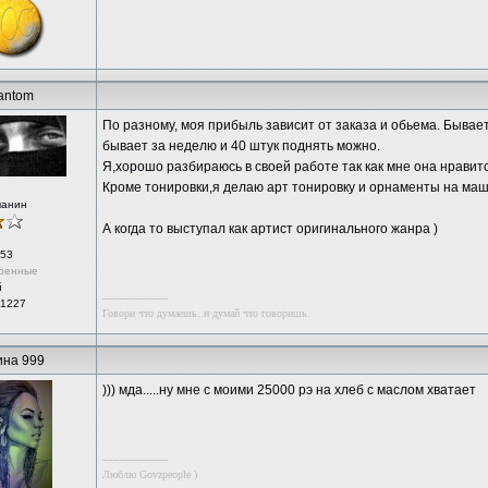
antom
По разному, моя прибыль зависит от заказа и обьема. Бывает 
бывает за неделю и 40 штук поднять можно.
Я,хорошо разбираюсь в своей работе так как мне она нравитс
Кроме тонировки,я делаю арт тонировку и орнаменты на маш
чанин
А когда то выступал как артист оригинального жанра )
53
ренные
й
--------------------
 1227
Говори что думаешь..и думай что говоришь.
на 999
))) мда.....ну мне с моими 25000 рэ на хлеб с маслом хватает
--------------------
Люблю Govzpeople )