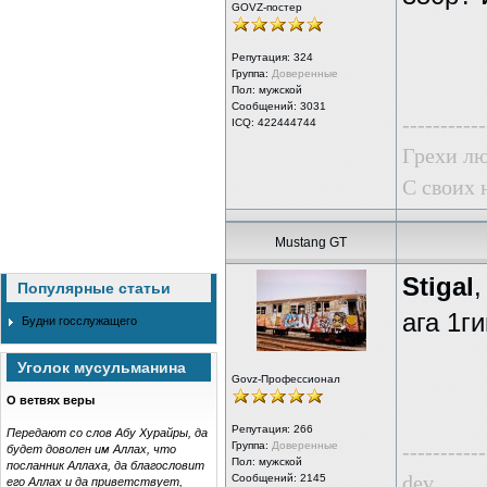
GOVZ-постер
Репутация:
324
Группа:
Доверенные
Пол: мужской
Сообщений: 3031
-----------
ICQ: 422444744
Грехи лю
С своих 
Mustang GT
Stigal
,
Популярные статьи
ага 1ги
Будни госслужащего
Уголок мусульманина
Govz-Профессионал
О ветвях веры
Репутация:
266
Передают со слов Абу Хурайры, да
Группа:
Доверенные
-----------
будет доволен им Аллах, что
Пол: мужской
посланник Аллаха, да благословит
dev
Сообщений: 2145
его Аллах и да приветствует,