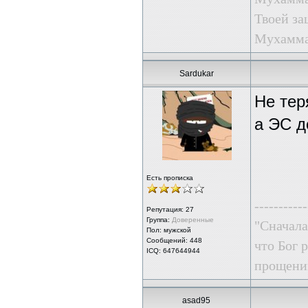
Твоей за
Мухаммад
Sardukar
Не тер
а ЭС д
Есть прописка
-----------
Репутация:
27
Группа:
Доверенные
"Сначала
Пол: мужской
Сообщений: 448
что Бог 
ICQ: 647644944
прощении
asad95