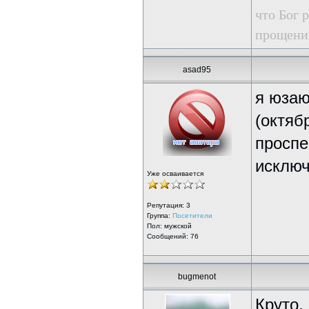
что Бог 
прощении
asad95
я юзаю
(октяб
проспе
исклю
Уже осваивается
Репутация:
3
Группа:
Посетители
Пол: мужской
Сообщений: 76
bugmenot
Круто,