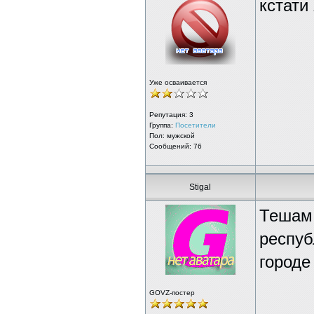
кстати
Уже осваивается
Репутация:
3
Группа:
Посетители
Пол: мужской
Сообщений: 76
Stigal
Тешам 
респуб
городе
GOVZ-постер