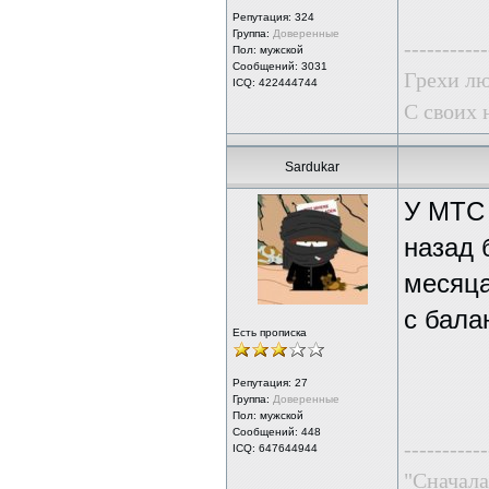
Репутация:
324
Группа:
Доверенные
-----------
Пол: мужской
Сообщений: 3031
Грехи лю
ICQ: 422444744
С своих 
Sardukar
У МТС 
назад 
месяца
с бала
Есть прописка
Репутация:
27
Группа:
Доверенные
Пол: мужской
Сообщений: 448
-----------
ICQ: 647644944
"Сначала