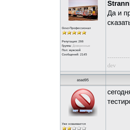
Stranni
Да и п
сказат
Govz-Профессионал
Репутация:
266
Группа:
Доверенные
Пол: мужской
Сообщений: 2145
-----------
dev
asad95
сегодн
тестир
Уже осваивается