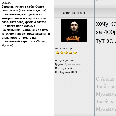
сказал:
Вера (включает в себя) более
семидесяти (или: шестидесяти)
Strannik po seti
ответвлений, наилучшим из
которых является произнесение
хочу к
слов «Нет бога, кроме Аллаха»
(Ля иляха илля-Ллах), а
наименьшим - устранение с пути
за 400
того, что наносит вред (людям), и
стыдливость - (одно из)
тут за 
ответвлений веры.
(Аль-Бухари;
Муслим)
GOVZ-постер
Репутация:
205
Группа:
Доверенные
Пол: мужской
-----------
Сообщений: 3376
О Аллах,
Твой про
Мухаммад
Твоей за
Мухаммад