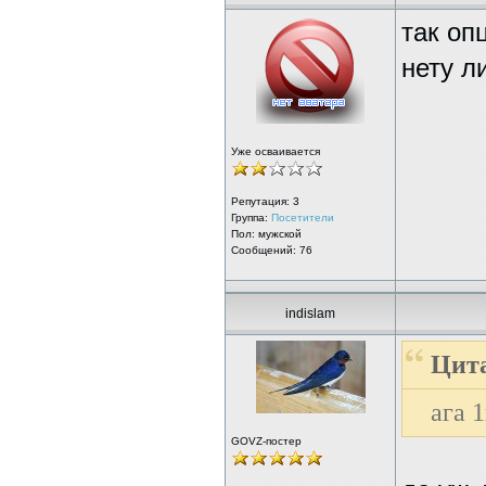
так оп
нету л
Уже осваивается
Репутация:
3
Группа:
Посетители
Пол: мужской
Сообщений: 76
indislam
Цита
ага 1
GOVZ-постер