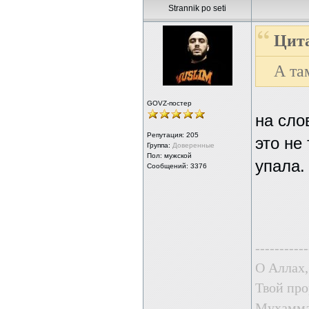
Strannik po seti
Цита
А та
GOVZ-постер
на сло
Репутация:
205
это не
Группа:
Доверенные
Пол: мужской
упала.
Сообщений: 3376
-----------
О Аллах,
Твой про
Мухаммад