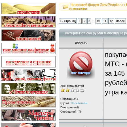
Чеченский форум GovzPeople.ru
»
технологии
...
12 страниц
1
2
3
10
11
12
Далее
интернет от 244 рубля в месяц!(не 
asad95
покупа
МТС - 
за 145
рублей
Уже осваивается
утра к
Репутация:
3
Группа:
Посетители
Пол: мужской
Сообщений: 76