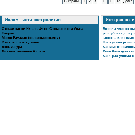
...
12 страниц
1
2
3
10
11
12
Далее
Ислам - истинная религия
Интересное 
С праздником Ид аль-Фитр! С праздником Ураза-
Встреча членов ры
Байрам!
республики, приур
Месяц Рамадан (полезные ссылки)
запрета, или голая
В нее вселился джинн
Как я делал ремонт
День Ашура
Как мы готовились 
Ложные знамения Аллаха
Хьан Дела дуьхьа я
Как я разгуливал с