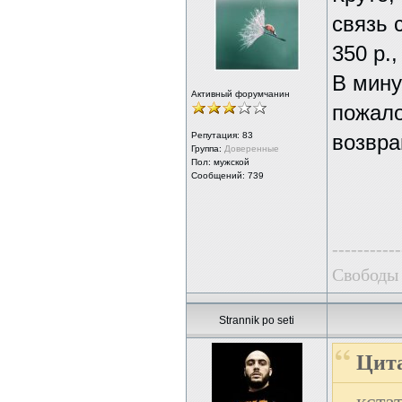
связь 
350 р.,
В мину
Активный форумчанин
пожало
Репутация:
83
возвра
Группа:
Доверенные
Пол: мужской
Сообщений: 739
-----------
Свободы 
Strannik po seti
Цита