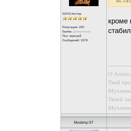
кста
GOVZ-постер
кроме 
Репутация:
205
стабил
Группа:
Доверенные
Пол: мужской
Сообщений: 3376
-----------
О Аллах,
Твой про
Мухаммад
Твоей за
Мухаммад
Mustang GT