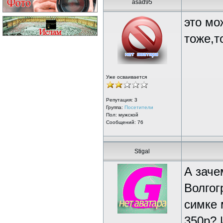
asad95
это мо
тоже,т
Уже осваивается
Репутация:
3
Группа:
Посетители
Пол: мужской
Сообщений: 76
Stigal
А заче
Волгог
симке 
350р? 