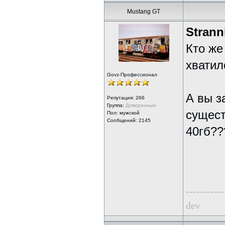
Mustang GT
Stranni
Кто же
хватил
Govz-Профессионал
А вы з
Репутация:
266
Группа:
Доверенные
сущест
Пол: мужской
Сообщений: 2145
40гб??
-----------
dev