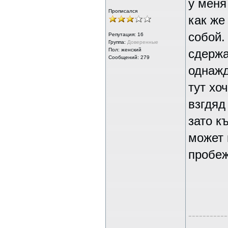
у меня
Прописался
как же
собой.
Репутация:
16
Группа:
Доверенные
Пол: женский
сдержа
Сообщений: 279
однажд
тут хо
взгдяд
зато к
может 
пробеж
-----------