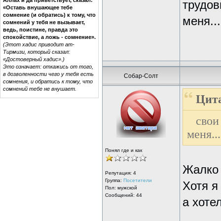
трудов
«Оставь внушающее тебе
сомнение (и обратись) к тому, что
меня...
сомнений у тебя не вызывает,
ведь, поистине, правда это
спокойствие, а ложь - сомнение».
(Этот хадис приводит ат-
Тирмизи, который сказал:
«Достоверный хадис».)
Это означает: откажись от того,
в дозволенности чего у тебя есть
Собар-Солт
сомнения, и обратись к тому, что
сомнений тебе не внушает.
Цит
свои
меня.
Понял где и как
Жалко
Репутация:
4
Группа:
Посетители
Хотя я
Пол: мужской
Сообщений: 44
а хоте