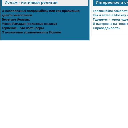
Ислам - истинная религия
Интересное и 
О бесполезных попрошайках или как правильно
Грозненские самолеты
давать милостыню
Как я летал в Москву 
Берегите близких
Гудермес - город чуд
Месяц Рамадан (полезные ссылки)
Я настроена на "позит
Терпение – это часть веры
Справедливость
О положении усыновления в Исламе