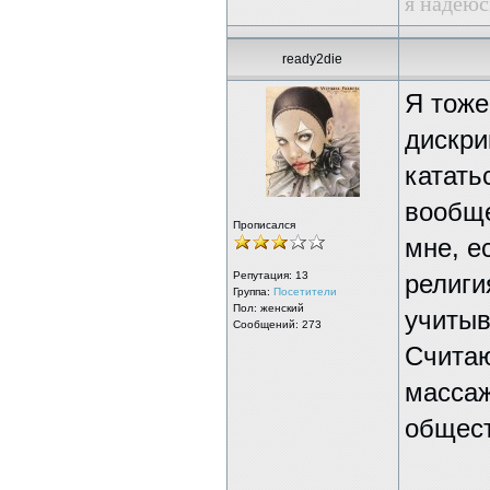
я надеюс
ready2die
Я тоже
дискри
катать
вообще
Прописался
мне, е
Репутация:
13
религи
Группа:
Посетители
Пол: женский
учитыв
Сообщений: 273
Считаю
массаж
общест