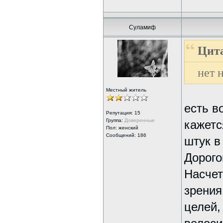
Суламиф
Цита
нет 
Местный житель
есть в
Репутация:
15
Группа:
Доверенные
кажетс
Пол: женский
Сообщений: 186
штук в
Дорого
Насчет
зрения
целей,