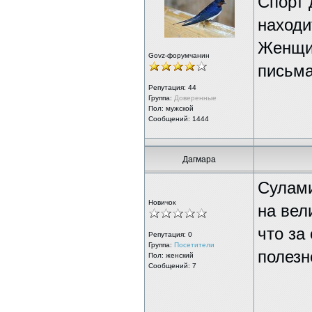
Спорт 
находи
Женщин
Govz-форумчанин
письма
Репутация:
44
Группа:
Доверенные
Пол: мужской
Сообщений: 1444
Дагмара
Сулами
Новичок
на вел
что за
Репутация:
0
Группа:
Посетители
полезн
Пол: женский
Сообщений: 7