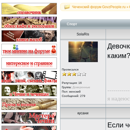
Чеченский форум GovzPeople.ru
»
Спорт
SolaRis
Девочк
каким
Прописался
Репутация:
16
Группа:
Доверенные
-----------
Пол: женский
Сообщений: 279
я надеюс
кусани
Если ч