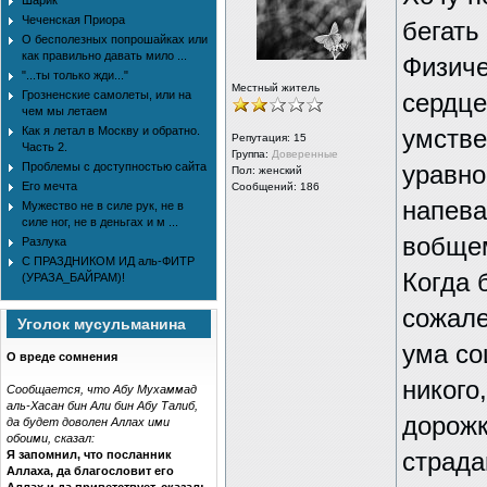
Шарик
Чеченская Приора
бегать
О бесполезных попрошайках или
как правильно давать мило ...
Физиче
"...ты только жди..."
Местный житель
Грозненские самолеты, или на
сердце
чем мы летаем
Как я летал в Москву и обратно.
умстве
Репутация:
15
Часть 2.
Группа:
Доверенные
Проблемы с доступностью сайта
уравно
Пол: женский
Его мечта
Сообщений: 186
напева
Мужество не в силе рук, не в
силе ног, не в деньгах и м ...
вобщем
Разлука
С ПРАЗДНИКОМ ИД аль-ФИТР
Когда 
(УРАЗА_БАЙРАМ)!
сожале
Уголок мусульманина
ума со
О вреде сомнения
никого
Сообщается, что Абу Мухаммад
аль-Хасан бин Али бин Абу Талиб,
дорожк
да будет доволен Аллах ими
обоими, сказал:
Я запомнил, что посланник
страда
Аллаха, да благословит его
Аллах и да приветствует, сказал: