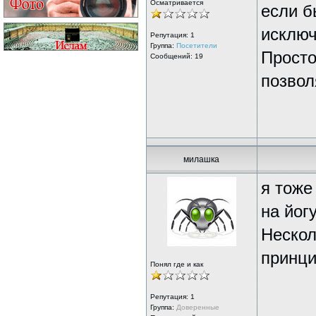
Осматривается
если б
исключ
Репутация:
1
Группа:
Посетители
Просто
Сообщений: 19
позвол
милашка
я тоже
на йог
Нескол
принци
Понял где и как
Репутация:
1
Группа:
Доверенные