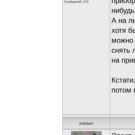
приобр
Сообщений: 273
нибудь
А на л
хотя б
можно 
снять 
на при
Кстати
потом 
indislam