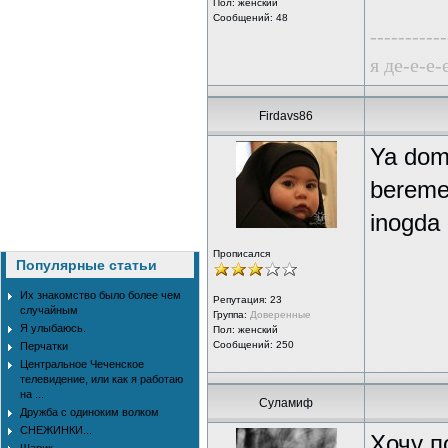
Пол: женский
Сообщений: 48
-----------
я де-е-е
Firdavs86
Ya doma
beremen
inogda
Прописался
Популярные статьи
Их знакомство было более чем
Репутация:
23
случайным
Группа:
Доверенные
Я улыбаюсь.
Пол: женский
Сообщений: 250
Перчатки
Центральное Чеченское
телевидение, или как я работаю
на ...
Суламиф
Дружба с одиноким волком
СНЕЖИНКИ...
Хочу п