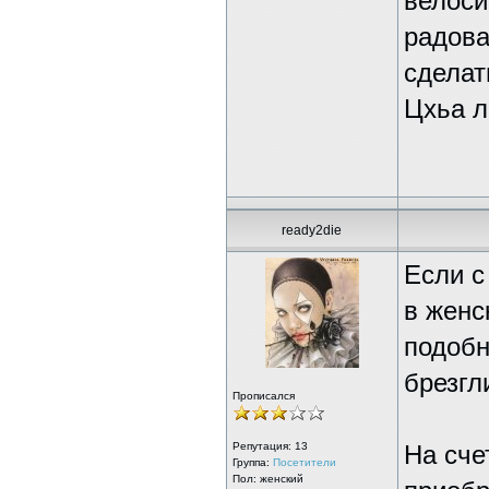
велоси
радова
сделат
Цхьа л
ready2die
Если с
в женс
подобн
брезгл
Прописался
Репутация:
13
На сче
Группа:
Посетители
Пол: женский