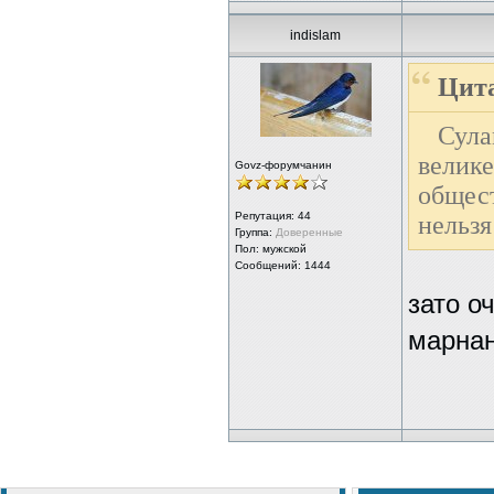
indislam
Цита
Сула
велике
Govz-форумчанин
общест
Репутация:
44
нельзя
Группа:
Доверенные
Пол: мужской
Сообщений: 1444
зато о
марнан