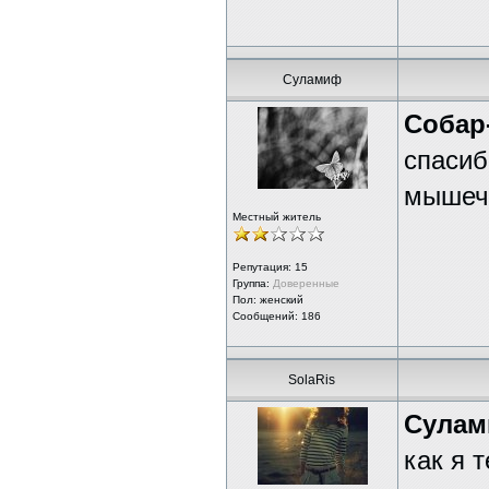
Суламиф
Собар
спасиб
мышечн
Местный житель
Репутация:
15
Группа:
Доверенные
Пол: женский
Сообщений: 186
SolaRis
Сула
как я 