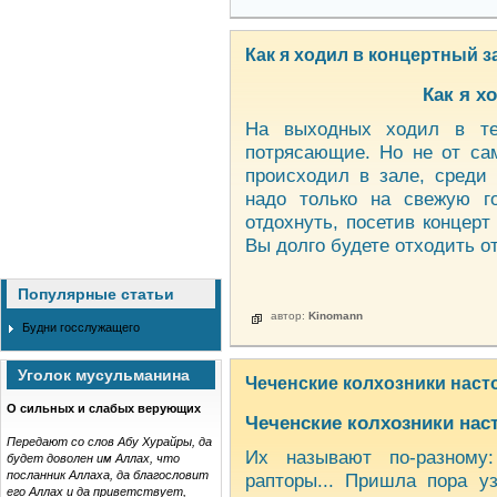
Как я ходил в концертный з
Как я х
На выходных ходил в теа
потрясающие. Но не от сам
происходил в зале, среди
надо только на свежую г
отдохнуть, посетив концерт
Вы долго будете отходить от
Популярные статьи
автор:
Kinomann
Будни госслужащего
Уголок мусульманина
Чеченские колхозники насто
О сильных и слабых верующих
Чеченские колхозники наст
Передают со слов Абу Хурайры, да
Их называют по-разному:
будет доволен им Аллах, что
посланник Аллаха, да благословит
рапторы... Пришла пора у
его Аллах и да приветствует,