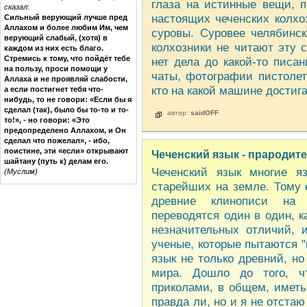
глаза на истинные вещи, 
сказал:
настоящих чеченских колхо
Сильный верующий лучше пред
Аллахом и более любим Им, чем
суровы. Суровее челябинс
верующий слабый, (хотя) в
колхозники не читают эту 
каждом из них есть благо.
Стремись к тому, что пойдёт тебе
нет дела до какой-то писа
на пользу, проси помощи у
чаты, фотографии пистолет
Аллаха и не проявляй слабости,
кто на какой машине достига
а если постигнет тебя что-
нибудь, то не говори: «Если бы я
сделал (так), было бы то-то и то-
автор:
saidOFF
то!», - но говори: «Это
предопределено Аллахом, и Он
сделал что пожелал», - ибо,
поистине, эти «если» открывают
Чеченский язык - прародит
шайтану (путь к) делам его.
Чеченский язык многие я
(Муслим)
старейших на земле. Тому 
древние клинописи на 
переводятся один в один, к
незначительных отличий, 
ученые, которые пытаются "
язык не только древний, н
мира. Дошло до того, ч
приколами, в общем, иметь
правда ли, но и я не отста