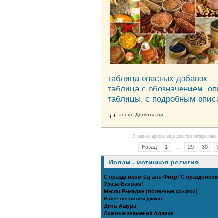
таблица опасных добавок
таблица с обозначением, о
таблицы, с подробным опис
автор:
Дегустатор
В нашем архиве еще десятки интересных 
Назад
1
...
29
30
Ислам - истинная религия
С праздником Ид аль-Фитр! С празднико
Ураза-Байрам!
Месяц Рамадан (полезные ссылки)
В нее вселился джинн
День Ашура
Ложные знамения Аллаха