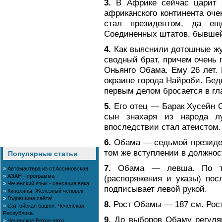
3.
В Африке сейчас царит 
африканского континента оче
стал пpeзидeнтом, да ещ
Соединенных штатов, бывшей
4.
Как выяснили дотошные жу
сводный брат, причем очень 
Оньянго Обама. Ему 26 лет.
окраине города Найроби. Бедн
первым делом бросается в гл
5.
Его отец — Барак Хусейн О
сын знахаря из народа л
впоследствии стал атеистом.
6.
Обама — седьмой пpeзидeн
том же вступлении в должност
Популярные статьи
7.
Обама — левша. По тел
»
Автомастера из ст.Ассиновская
»
АЗАН - программа
(распоряжения и указы) по
»
Чеченский язык - сенсация века!
подписывает левой рукой.
»
Киноляпы. Железный человек.
»
Годовщина сайта!
8.
Рост Обамы — 187 см. Рост
»
Саттойская башня. Чеченская
Республика.
9.
До выборов Обаму регуля
»
Чеченское Ретро-авто