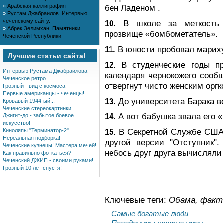
»
Арабская каллиграфия
бен Ладеном .
»
Рустам Джабраилов. Интервью
чеченскому сайту.
10.
В школе за меткость 
»
Абрек Зелимхан. Памятники
прозвище «бoмбометатель».
Чеченской Республики
11.
В юности пробовал мариху
Лучшие статьи сайта!
12.
В студенческие годы пр
Интервью Рустама Джабраилова
календаря чернокожего сообщ
Чеченское ретро
отвергнут чисто женским орг
Грозный - вид с космоса
Первые американцы - чеченцы!
13.
До университета Барака в
Кровавый 1944-ый...
Чеченские стереокартинки
14.
А вот бабушка звала его 
Джигит-до - забытое боевое
искусство!
15.
В Секретной Службе США 
Киноляпы "Терминатор-2".
Нереальная подборка!
другой версии "Отступник"
Чеченские кузнецы! Мастера мечей!
небось друг друга вычисляли 
Как правильно фоткаться?
Чеченский ДЖИП - своими руками!
Грозный 10 лет спустя!
Ключевые теги:
Обама, факты
Самые богатые люди