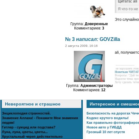
Цитата: ali
Я что-то не
Это случайно
Группа:
Доверенные
Комментариев:
3
№ 3
написал:
GOVZilla
2 августа 2009, 16:16
ali, получаетс
--------------------
не нарушаем этик
Новичкам ЧИТАТ
Вопросы: "Дай те
Надоели темы пр
Хочу сделать чече
Группа:
Администраторы
Комментариев:
12
Невероятное и страшное
Интересное и смешно
Энциклопедия странностей.
Безопасность на дорогах Чеч
Знамение Аллаха! - Покажите Мои знамения
Кодекс крутого водилы!
людям!
Как правильно фотографиро
Гитлер - суицид или подстава?
Новое авто у ГИБДД
Луна, луна, цветы, цветы...
Грозный 10 лет спустя
Хрустальный череп действительно