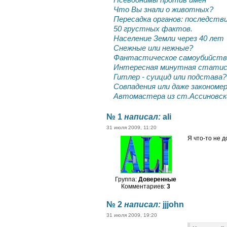
Псевдонимы против имен
Что Вы знали о животных?
Пересадка органов: последстви
50 грустных фактов.
Население Земли через 40 лет
Снежные или нежные?
Фантастическое самоубийств
Интересная минутная стати
Гитлер - суицид или подстава?
Совпадения или даже закономе
Автомастера из ст.Ассиновск
№ 1
написал:
ali
31 июля 2009, 11:20
Я что-то не д
Группа:
Доверенные
Комментариев:
3
№ 2
написал:
jjjohn
31 июля 2009, 19:20