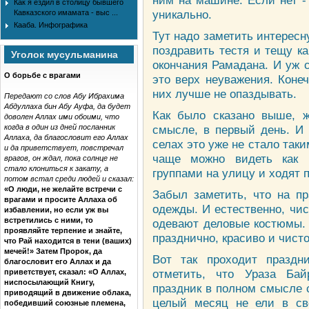
ним на машине. Если нет - 
Как я ездил в столицу бывшего
уникально.
Кавказского имамата - выс ...
Кааба. Инфографика
Тут надо заметить интересну
поздравить тестя и тещу к
Уголок мусульманина
окончания Рамадана. И уж 
О борьбе с врагами
это верх неуважения. Коне
них лучше не опаздывать.
Передают со слов Абу Ибрахима
Абдуллаха бин Абу Ауфа, да будет
Как было сказано выше, ж
доволен Аллах ими обоими, что
когда в один из дней посланник
смысле, в первый день. И 
Аллаха, да благословит его Аллах
селах это уже не стало так
и да приветствует, повстречал
чаще можно видеть как 
врагов, он ждал, пока солнце не
стало клониться к закату, а
группами на улицу и ходят 
потом встал среди людей и сказал:
«О люди, не желайте встречи с
Забыл заметить, что на пр
врагами и просите Аллаха об
одежды. И естественно, чи
избавлении, но если уж вы
встретились с ними, то
одевают деловые костюмы. 
проявляйте терпение и знайте,
празднично, красиво и чисто
что Рай находится в тени (ваших)
мечей!» Затем Пророк, да
Вот так проходит праздн
благословит его Аллах и да
отметить, что Ураза Бай
приветствует, сказал: «О Аллах,
ниспосылающий Книгу,
праздник в полном смысле 
приводящий в движение облака,
целый месяц не ели в све
победивший союзные племена,