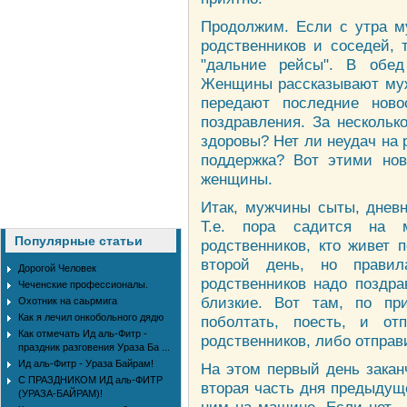
Продолжим. Если с утра м
родственников и соседей, 
"дальние рейсы". В обе
Женщины рассказывают мужч
передают последние ново
поздравления. За нескольк
здоровы? Нет ли неудач на 
поддержка? Вот этими но
женщины.
Итак, мужчины сыты, дневн
Т.е. пора садится на 
Популярные статьи
родственников, кто живет 
второй день, но правил
Дорогой Человек
родственников надо поздра
Чеченские профессионалы.
близкие. Вот там, по пр
Охотник на саьрмига
Как я лечил онкобольного дядю
поболтать, поесть, и от
Как отмечать Ид аль-Фитр -
родственников, либо отправ
праздник разговения Ураза Ба ...
Ид аль-Фитр - Ураза Байрам!
На этом первый день закан
С ПРАЗДНИКОМ ИД аль-ФИТР
вторая часть дня предыдуще
(УРАЗА-БАЙРАМ)!