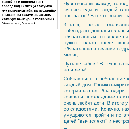
разбей их и приведи нас к
Чувствовали жажду, голод,
победе над ними!» (Аллахумма,
кусочек еды и каждый глот
мунзиля-ль-китаби, ва муджрийа-
прекрасно? Вот что значит 
с-сахаби, ва хазими-ль-ахзаби,
хзим-хум ва-нсур-на \'аляй-хим!)
(Аль-Бухари; Муслим)
Кстати, после окончан
соблюдают дополнительный 
обязательным, но является
нужно только после окон
обязательно в течении подр
месяц.
Чуть не забыл! В Чечне в п
но и дети!
Собравшись в небольшие ко
каждый дом. Громко выкрик
которая в ответ благодарит 
конфеты, шоколадные плитк
очень любят дети. В итоге 
со сладостями. Конечно, на
умудряются пройти и по вто
детей "вычисляют" и нестрог