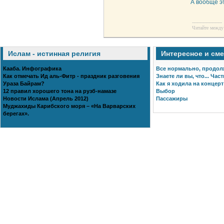
А вообще э
--------------------
Читайте между 
Ислам - истинная религия
Интересное и см
Кааба. Инфографика
Все нормально, продол
Как отмечать Ид аль-Фитр - праздник разговения
Знаете ли вы, что... Част
Ураза Байрам?
Как я ходила на концерт
12 правил хорошего тона на рузб-намазе
Выбор
Новости Ислама (Апрель 2012)
Пассажиры
Муджахиды Карибского моря – «На Варварских
берегах».