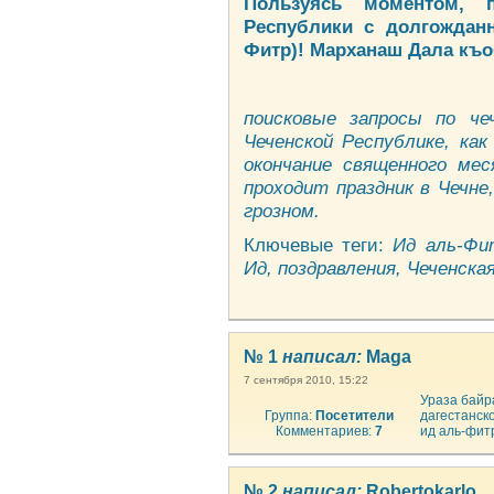
Пользуясь моментом, 
Республики с долгождан
Фитр)! Марханаш Дала къо
поисковые запросы по че
Чеченской Республике, ка
окончание священного мес
проходит праздник в Чечне
грозном.
Ключевые теги:
Ид аль-Фит
Ид, поздравления, Чеченска
№ 1
написал:
Maga
7 сентября 2010, 15:22
Ураза байр
Группа:
Посетители
дагестанско
Комментариев:
7
ид аль-фитр
№ 2
написал:
Robertokarlo