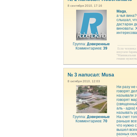
8 сентября 2010, 17:16
Maga
,
а чья вина?
слышал, чт
дастаран де
виноваты. 
интересова
Группа:
Доверенные
--------------------
Комментариев:
39
Если человека 
искусали бараны
"Маниакальная 
генами мужества
№ 3
написал:
Musa
8 октября 2010, 12:03
Ни разу не
говорят де
называли э
говорят мар
(священный 
аль - адха
называть ур
Группа:
Доверенные
На счет тог
Комментариев:
70
раньше все
что нужно с
вышел всех 
разных сел