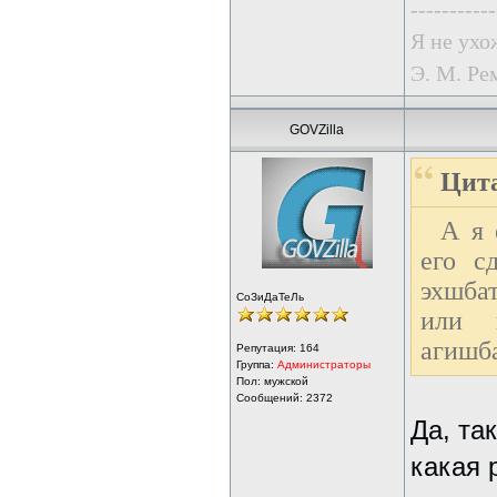
-----------
Я не ухо
Э. М. Ре
GOVZilla
Цита
А я 
его с
эхшбат
СоЗиДаТеЛь
или 
агишба
Репутация:
164
Группа:
Администраторы
Пол: мужской
Сообщений: 2372
Да, та
какая 