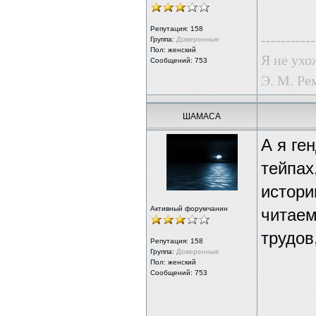
Репутация:
158
-----------
Группа:
Доверенные
Пол: женский
Я не ухо
Сообщений: 753
Э. М. Ре
ШАМАСА
А я ге
тейпах
истори
Активный форумчанин
читаем
трудов
Репутация:
158
Группа:
Доверенные
Пол: женский
Сообщений: 753