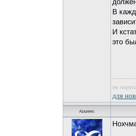
должен
В кажд
зависи
И кста
это бы
-----------
не наруш
для нов
Azazelec
Нохчма