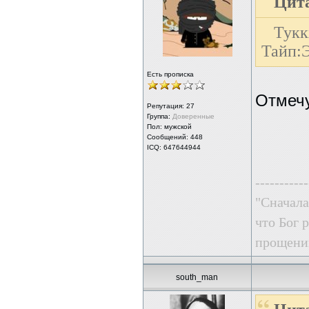
Цита
Тук
Тайп:Э
Есть прописка
Отмечу
Репутация:
27
Группа:
Доверенные
Пол: мужской
Сообщений: 448
ICQ: 647644944
-----------
"Сначала
что Бог 
прощении
south_man