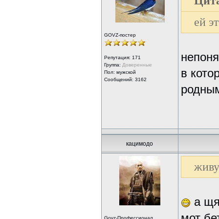
Цита
ей э
GOVZ-постер
непоня
Репутация:
171
Группа:
Доверенные
в кото
Пол: мужской
Сообщений: 3162
родны
кацимодо
живу
а щя
мот бе
Govz-Профессионал