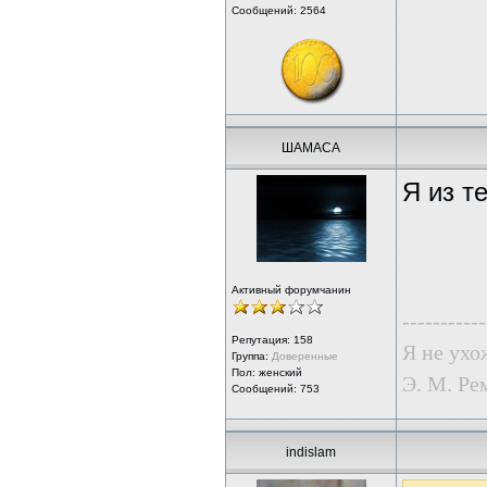
Сообщений: 2564
ШАМАСА
Я из т
Активный форумчанин
-----------
Репутация:
158
Я не ухо
Группа:
Доверенные
Пол: женский
Э. М. Ре
Сообщений: 753
indislam