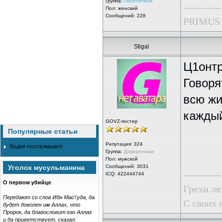
Группа:
Посетители
-----------
Пол: женский
Сообщений: 228
PRIMUS
Stigal
Ц1онтр
Говоря
всю жи
каждый
GOVZ-постер
Популярные статьи
Репутация:
324
Будни госслужащего
Группа:
Доверенные
Пол: мужской
Уголок мусульманина
Сообщений: 3031
-----------
ICQ: 422444744
О первом убийце
Грехи лю
Передают со слов Ибн Мас\'уда, да
С своих 
будет доволен им Аллах, что
Пророк, да благословит его Аллах
и да приветствует, сказал: