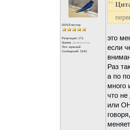
Цита
перв
GOVZ-постер
это ме
Репутация:
171
Группа:
Доверенные
если ч
Пол: мужской
Сообщений: 3162
вниман
Раз так
а по п
много 
что не
или ОН
говоря
меняет