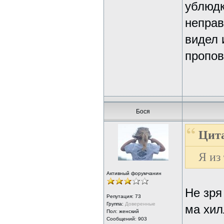
ублюдк
неправ
видел 
пропов
Бося
Цита
Я из
Активный форумчанин
Не зря
Репутация:
73
Группа:
Доверенные
ма хилл
Пол: женский
Сообщений: 903