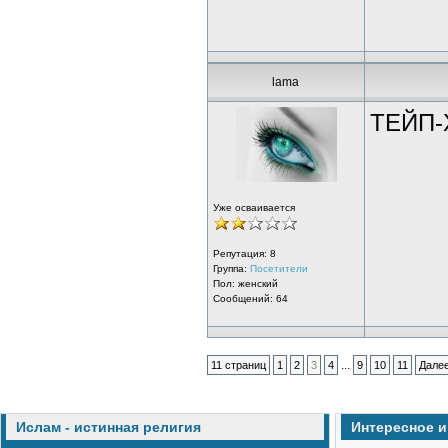
lama
ТЕЙП-
Уже осваивается
Репутация:
8
Группа:
Посетители
Пол: женский
Сообщений: 64
...
11 страниц
1
2
3
4
9
10
11
Дале
Ислам - истинная религия
Интересное 