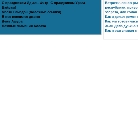
С праздником Ид аль-Фитр! С праздником Ураза-
Встреча членов ры
Байрам!
республики, приур
Месяц Рамадан (полезные ссылки)
запрета, или голая
В нее вселился джинн
Как я делал ремонт
День Ашура
Как мы готовились 
Ложные знамения Аллаха
Хьан Дела дуьхьа я
Как я разгуливал с