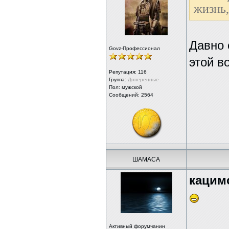
жизнь,
Давно 
Govz-Профессионал
этой в
Репутация:
116
Группа:
Доверенные
Пол: мужской
Сообщений: 2564
ШАМАСА
кацим
Активный форумчанин