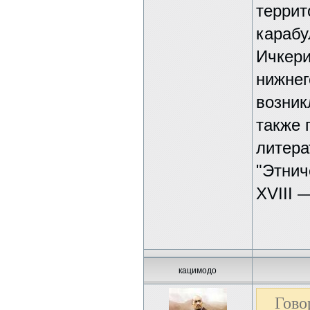
террит
карабу
Ичкери
нижнег
возник
также 
литера
"Этнич
XVIII 
кацимодо
Гово