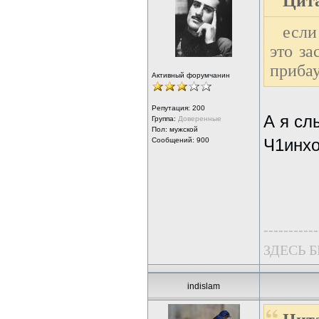
Цита
если
это за
прибау
Активный форумчанин
Репутация:
200
А я сл
Группа:
Доверенные
Пол: мужской
Сообщений: 900
Ч1инхо
-----------
ЗДЕСЬ 
indislam