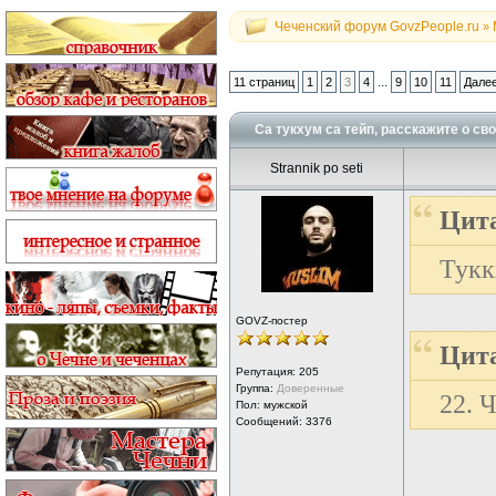
Чеченский форум GovzPeople.ru
»
...
11 страниц
1
2
3
4
9
10
11
Дале
Са тукхум са тейп, расскажите о сво
Strannik po seti
Цита
Тукк
GOVZ-постер
Цита
Репутация:
205
Группа:
Доверенные
22. 
Пол: мужской
Сообщений: 3376