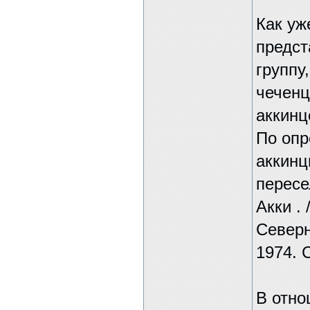
Как уж
предст
группу
чеченц
аккинц
По опр
аккинц
пересе
Акки .
Северн
1974. 
В отно