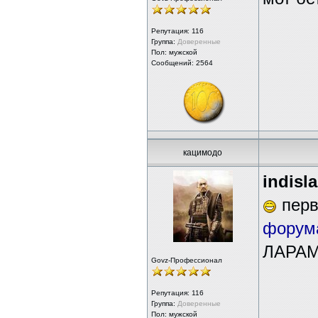
Репутация:
116
Группа:
Доверенные
Пол: мужской
Сообщений: 2564
кацимодо
indisl
перв
форум
ЛАРАМ
Govz-Профессионал
Репутация:
116
Группа:
Доверенные
Пол: мужской