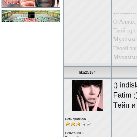
-----------
О Аллах,
Твой про
Мухаммад
Твоей за
Мухаммад
lika25184
;) ind
Fatim 
Тейп и
Есть прописка
Репутация:
9