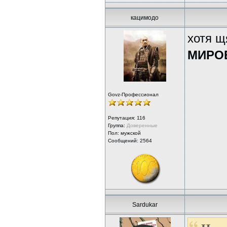
кацимодо
хотя щ
МИРО
Govz-Профессионал
Репутация:
116
Группа:
Доверенные
Пол: мужской
Сообщений: 2564
Sardukar