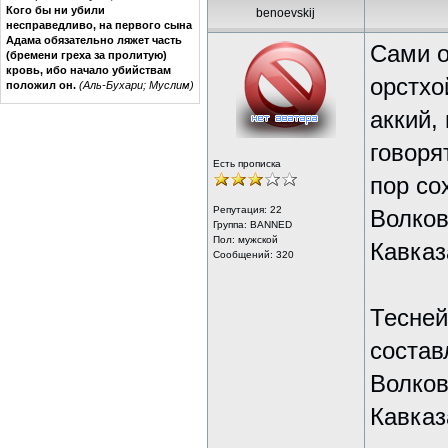
Кого бы ни убили
benoevskij
несправедливо, на первого сына
Адама обязательно ляжет часть
Сами о
(бремени греха за пролитую)
кровь, ибо начало убийствам
орстхо
положил он.
(Аль-Бухари; Муслим)
аккий,
говоря
Есть прописка
пор со
Репутация:
22
Волков
Группа: BANNED
Пол: мужской
Кавказ
Сообщений: 320
Тесней
состав
Волков
Кавказ