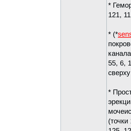
* Гемо
121, 11
* (*
sen
покров
канала
55, 6, 
сверху
* Прос
эрекци
мочеис
(точки 
125, 1