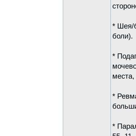
сторон
* Шея/б
боли).
* Пода
мочевой
места,
* Ревм
больши
* Пара