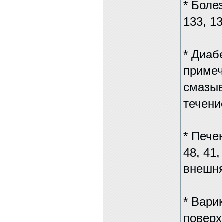
* Болез
133, 13
* Диабе
примеч
смазыв
течени
* Пече
48, 41,
внешня
* Вари
поверхн