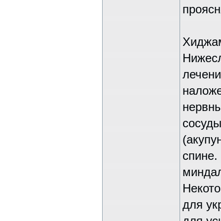
проясн
Хиджам
Нижесл
лечени
наложе
нервны
сосуды
(акупу
спине.
миндал
Некото
для ук