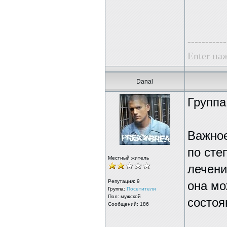
-----------
Enter наж
Danal
Группа
Важное
по сте
Местный житель
лечени
Репутация:
9
она мо
Группа:
Посетители
Пол: мужской
состоя
Сообщений: 186