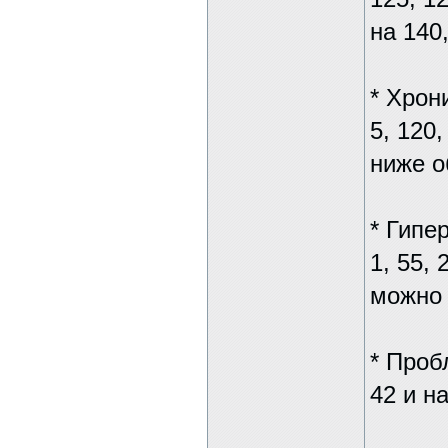
на 140,
* Хрон
5, 120,
ниже о
* Гипе
1, 55, 
можно 
* Проб
42 и н