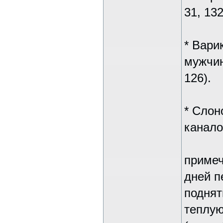
31, 13
* Вари
мужчины
126).
* Слон
канало
примеч
дней п
поднят
теплую