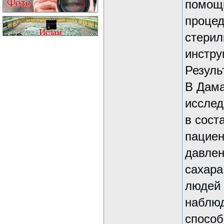
помощь
процед
стерил
инстру
Резуль
В Дама
исслед
в сост
пациен
давлен
сахара
людей
наблюд
способ