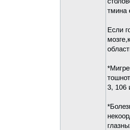
столов
тмина 
Если г
мозге,
област
*Мигре
тошнот
3, 106
*Болез
некоор
глазны