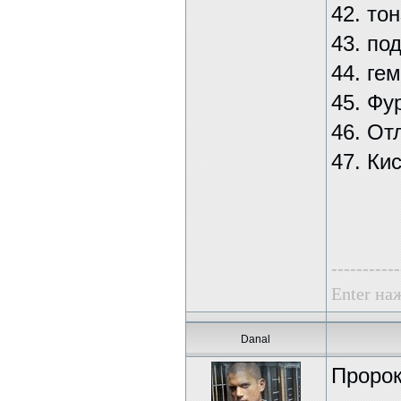
42. то
43. по
44. ге
45. Фу
46. От
47. Ки
-----------
Enter наж
Danal
Пророк