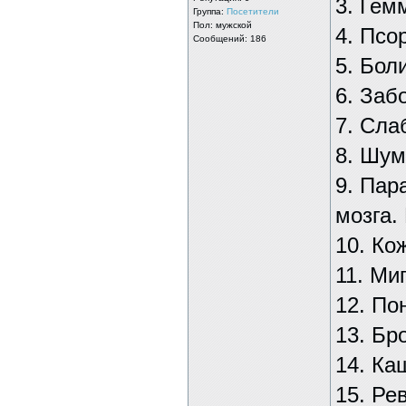
3. Гем
Группа:
Посетители
Пол: мужской
4. Псо
Сообщений: 186
5. Бол
6. Заб
7. Сла
8. Шум
9. Пар
мозга.
10. Ко
11. Ми
12. По
13. Бр
14. Ка
15. Ре