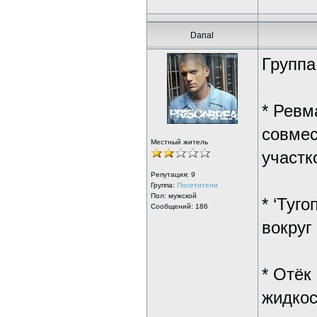
Danal
Группа
* Ревм
совмес
Местный житель
участк
Репутация:
9
Группа:
Посетители
Пол: мужской
* ‘Туго
Сообщений: 186
вокруг
* Отёк
жидкос