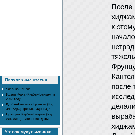
После 
хиджам
к этом
начало
нетрад
тяжелы
Фрунцу
Кантел
Популярные статьи
после 
Чеченка - пилот
Ид аль-Адха (Курбан-Байрам) в
исслед
2013 году.
Курбан-Байрам в Грозном (Ид
делали
аль-Адха): фермы, адреса, к ...
Праздник Курбан-Байрам (Ид
выраба
Аль-Адха). Описание. Даты.
хиджам
Уголок мусульманина