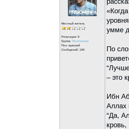
расска
«Когда
уровня
Местный житель
умме д
Репутация:
9
Группа:
Посетители
Пол: мужской
По сло
Сообщений: 186
привет
“Лучше
– это 
Ибн Аб
Аллах 
“Да, А
кровь,