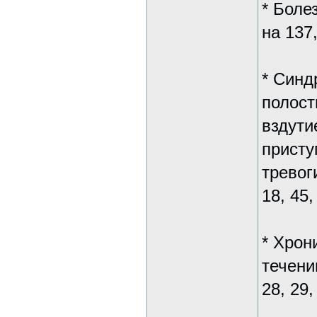
* Болез
на 137,
* Синд
полост
вздути
присту
тревоги
18, 45,
* Хрон
течени
28, 29,