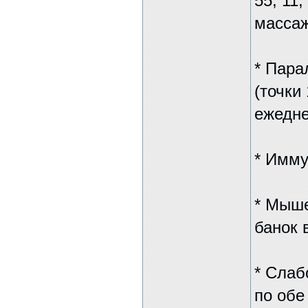
55, 11
массаж
* Пара
(точки 
ежедн
* Имму
* Мыше
банок 
* Слаб
по обе