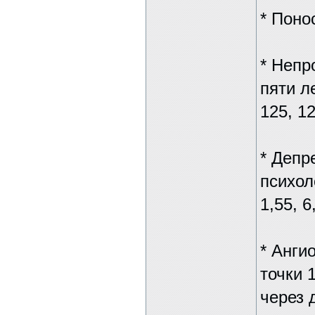
* Понос
* Непр
пяти ле
125, 12
* Депр
психол
1,55, 6
* Анги
точки 
через 