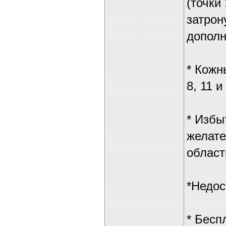
(точки 
затрон
дополне
* Кожны
8, 11 
* Избыт
желате
област
*Недост
* Беспл