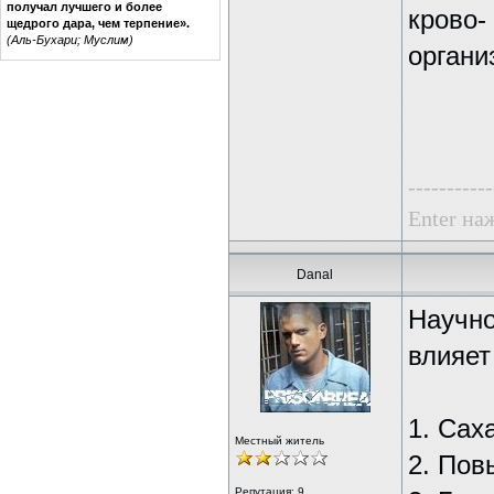
получал лучшего и более
крово
щедрого дара, чем терпение».
(Аль-Бухари; Муслим)
органи
-----------
Enter наж
Danal
Научно
влияет
1. Сах
Местный житель
2. Пов
Репутация:
9