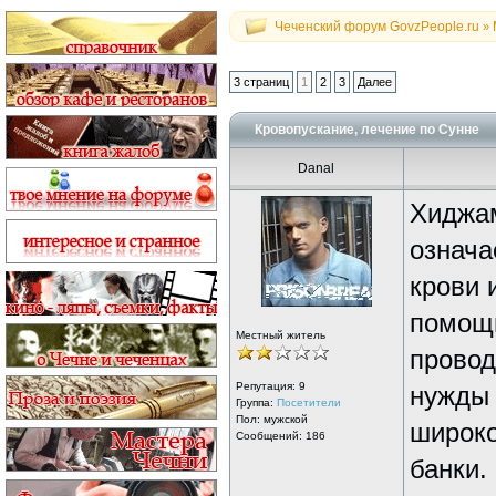
Чеченский форум GovzPeople.ru
»
3 страниц
1
2
3
Далее
Кровопускание, лечение по Сунне
Danal
Хиджам
означа
крови 
помощь
Местный житель
провод
Репутация:
9
нужды 
Группа:
Посетители
Пол: мужской
широко
Сообщений: 186
банки.