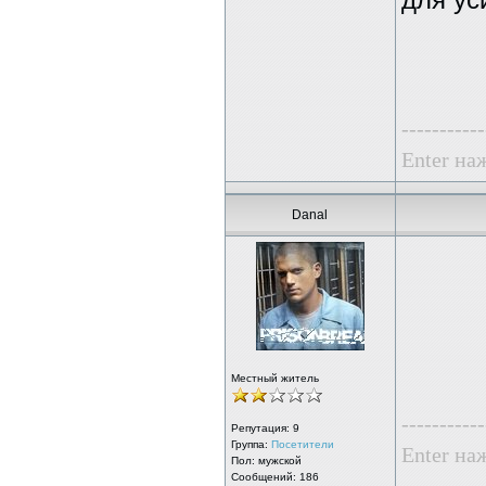
для ус
-----------
Enter наж
Danal
Местный житель
-----------
Репутация:
9
Группа:
Посетители
Enter наж
Пол: мужской
Сообщений: 186