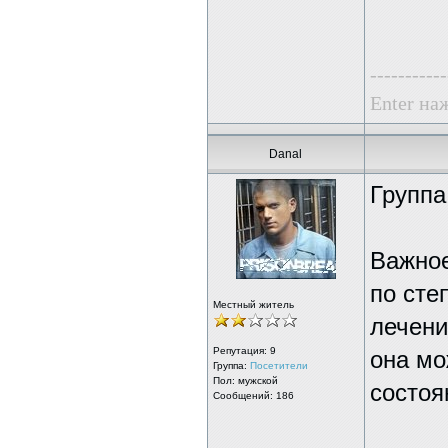
-----------
Enter наж
Danal
Группа
Важное
по сте
Местный житель
лечени
Репутация:
9
она мо
Группа:
Посетители
Пол: мужской
состоя
Сообщений: 186