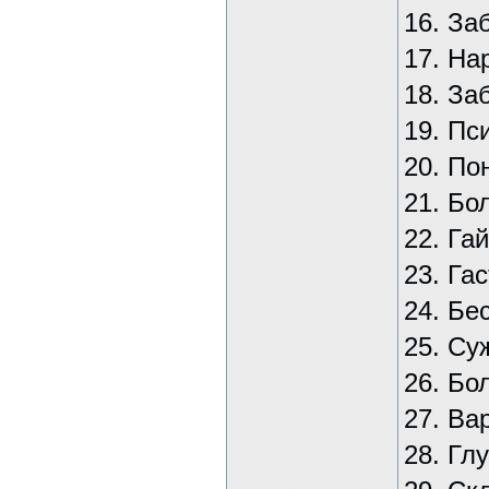
16. За
17. На
18. За
19. Пс
20. По
21. Бо
22. Га
23. Га
24. Бе
25. Су
26. Бо
27. Ва
28. Гл