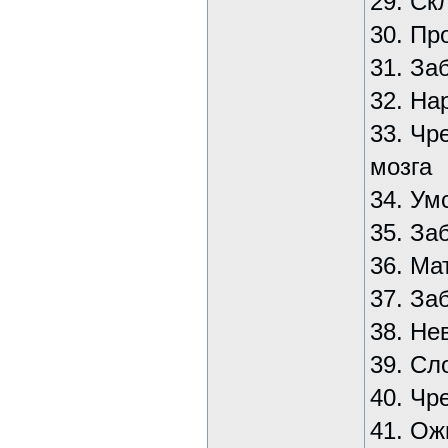
29. Ск
30. Пр
31. За
32. На
33. Чр
мозга
34. Ум
35. За
36. Ма
37. За
38. Не
39. Сл
40. Чр
41. Ож