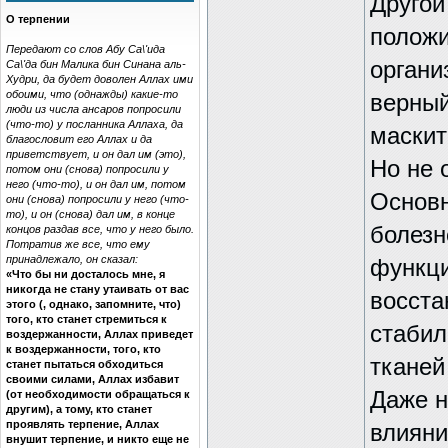
Другой
О терпении
положи
Передают со слов Абу Са\'ида
органи
Са\'да бин Малика бин Синана аль-
Худри, да будет доволен Аллах ими
обоими, что (однажды) какие-то
верный
люди из числа ансаров попросили
(что-то) у посланника Аллаха, да
маскит
благословит его Аллах и да
приветствует, и он дал им (это),
Но не 
потом они (снова) попросили у
него (что-то), и он дал им, потом
Основн
они (снова) попросили у него (что-
то), и он (снова) дал им, в конце
болезн
концов раздав все, что у него было.
Потратив же все, что ему
принадлежало, он сказал:
функци
«Что бы ни досталось мне, я
никогда не стану утаивать от вас
восста
этого (, однако, запомните, что)
того, кто станет стремиться к
стабил
воздержанности, Аллах приведет
к воздержанности, того, кто
тканей
станет пытаться обходиться
своими силами, Аллах избавит
Даже н
(от необходимости обращаться к
другим), а тому, кто станет
проявлять терпение, Аллах
влияни
внушит терпение, и никто еще не