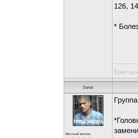
126, 14
* Боле
-----------
Enter наж
Danal
Группа
*Голов
заменит
Местный житель