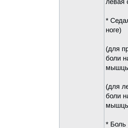
левая 
* Седа
ноге)
(для пр
боли н
мышцы
(для ле
боли н
мышцы
* Боль