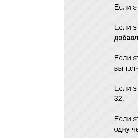
Если э
Если э
добавл
Если э
выполн
Если э
32.
Если э
одну ч