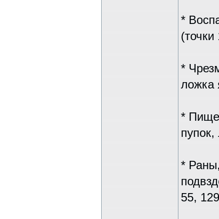
* Восп
(точки 
* Чрез
ложка 
* Пище
пупок,
* Раны
подвзд
55, 129