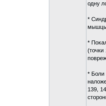
одну л
* Синд
мышцы 
* Пока
(точки 
повре
* Боли
наложе
139, 1
сторон