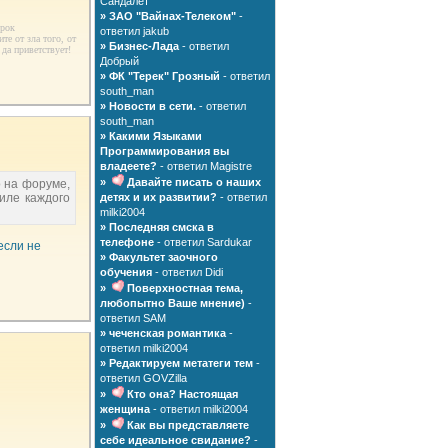
Сандалет
»
ЗАО "Вайнах-Телеком"
-
орок
ответил jakub
те от зла того, от
»
Бизнес-Лада
- ответил
да приветствует!
Добрый
»
ФК "Терек" Грозный
- ответил
south_man
»
Новости в сети.
- ответил
south_man
»
Какими Языками
Программирования вы
владеете?
- ответил Magistre
»
Давайте писать о наших
 на форуме,
иле каждого
детях и их развитии?
- ответил
milki2004
»
Последняя смска в
телефоне
- ответил Sardukar
если не
»
Факультет заочного
обучения
- ответил Didi
»
Поверхностная тема,
любопытно Ваше мнение)
-
ответил SAM
»
чеченская романтика
-
ответил milki2004
»
Редактируем метатеги тем
-
ответил GOVZilla
»
Кто она? Настоящая
женщина
- ответил milki2004
»
Как вы представляете
себе идеальное свидание?
-