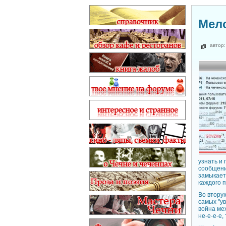
Мело
автор
узнать и 
сообщений
замыкает,
каждого 
Во втору
самых "у
война меж
не-е-е-е,