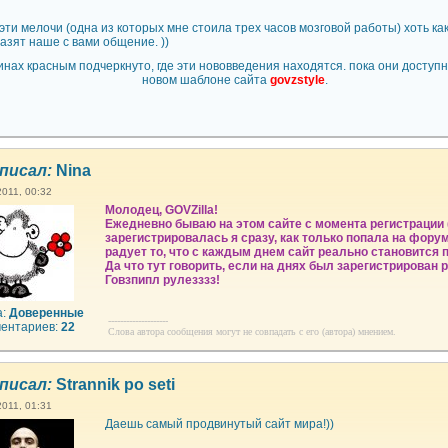
ти мелочи (одна из которых мне стоила трех часов мозговой работы) хоть как
азят наше с вами общение. ))
инах красным подчеркнуто, где эти нововведения находятся. пока они доступн
новом шаблоне сайта
govzstyle
.
писал:
Nina
2011, 00:32
Молодец, GOVZilla!
Ежедневно бываю на этом сайте с момента регистрации 
зарегистрировалась я сразу, как только попала на фору
радует то, что с каждым днем сайт реально становится 
Да что тут говорить, если на днях был зарегистрирован 
Говзпипл рулезззз!
а:
Доверенные
--------------------
ентариев:
22
Слова автора сообщения могут не совпадать с его (автора) мнением.
писал:
Strannik po seti
2011, 01:31
Даешь самый продвинутый сайт мира!))