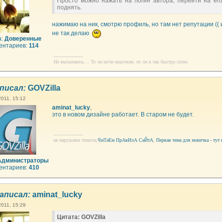
Просто можно нажать на логин автора, перейти на ег
поднять.
нажимаю на ник, смотрю профиль, но там нет репутации (( 
не так делаю
а:
Доверенные
ентариев:
114
--------------------
Не высыпаюсь… То ли ночи короткие, то ли я так быстро сплю.
писал:
GOVZilla
2011, 15:12
aminat_lucky
,
это в новом дизайне работает. В старом не будет.
--------------------
не нарушаем этикета,
ЧиТаЕм ПрАвИлА СаЙтА
,
Первая тема для новичка - тут 
Администраторы
ентариев:
410
аписал:
aminat_lucky
2011, 15:29
Цитата: GOVZilla