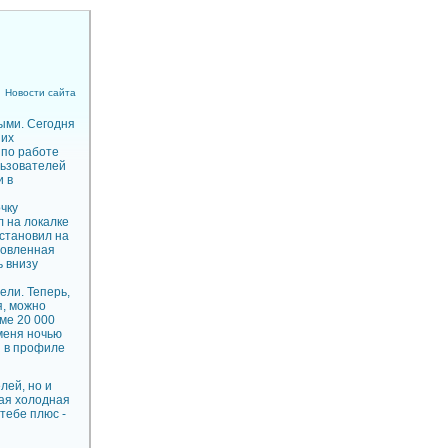
Новости сайта
ными. Сегодня
ших
по работе
льзователей
и в
чку
л на локалке
установил на
новленная
ь внизу
ли. Теперь,
я, можно
уме 20 000
 меня ночью
и в профиле
лей, но и
ная холодная
 тебе плюс -