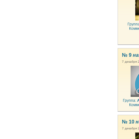
Групп
Комм
№ 9
на
7 декабря 
Группа:
Комм
№ 10
н
7 декабря 