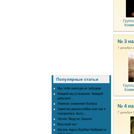
Групп
Комм
№ 3
на
7 декабря 
Популярные статьи
Групп
Мы тебя никогда не забудем
Комм
Каждой мусульманке. Каждой
девушке…
Ложные знамения Аллаха
№ 4
на
Заметки домохозяйки или как я
7 декабря 
покорилась быту...
Чечня. Ведучи. Башня.
Вкусный нос
Ид аль-Адха (Курбан-Байрам) в