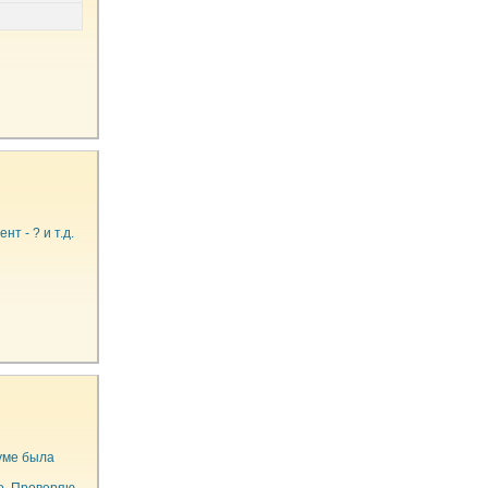
т - ? и т.д.
руме была