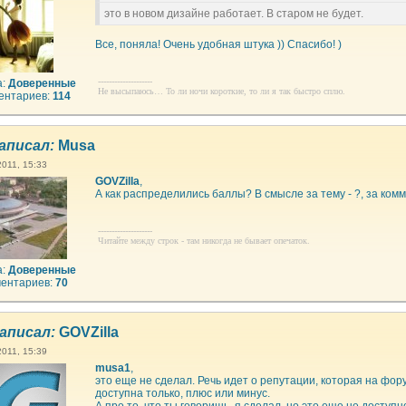
это в новом дизайне работает. В старом не будет.
Все, поняла! Очень удобная штука )) Спасибо! )
--------------------
а:
Доверенные
Не высыпаюсь… То ли ночи короткие, то ли я так быстро сплю.
ентариев:
114
аписал:
Musa
2011, 15:33
GOVZilla
,
А как распределились баллы? В смысле за тему - ?, за коммен
--------------------
Читайте между строк - там никогда не бывает опечаток.
а:
Доверенные
ентариев:
70
аписал:
GOVZilla
2011, 15:39
musa1
,
это еще не сделал. Речь идет о репутации, которая на фо
доступна только, плюс или минус.