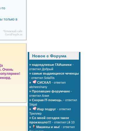
-то
ы только в
Чеченский сайт
GovzPeople.ru
Новое с Форума
»
надоедливые ГАИшники
-
(а
ответил Добрый
м. Очень
популярнее!
»
самые выдающиеся чеченцы
рекорд.
- ответил SolaRis
»
СИСКАЛ
- ответил
alsheeshany
»
Пропавшие форумчане
-
ответил Алия
»
Скорая IT-помощь.
- ответил
Stigal
»
Ищу подруг
- ответил
Триллер
»
Со мной сегодня такое
произошло!!!
- ответил Lili 10
»
Машины и мы!
- ответил