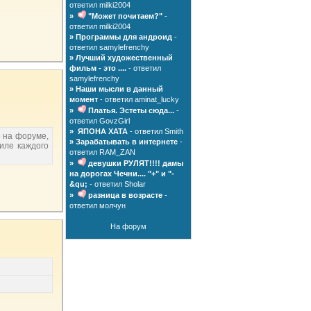
ответил milki2004
»
"Может почитаем?"
-
ответил milki2004
»
Программы для андроид
-
ответил samylefrenchy
»
Лучший художественный
фильм - это ....
- ответил
samylefrenchy
»
Наши мысли в данный
момент
- ответил aminat_lucky
»
Платья. Эстеты сюда...
-
ответил GovzGirl
»
ЯПОНА ХАТА
- ответил Smith
 на форуме,
»
Зарабатывать в интернете
-
иле каждого
ответил RAM_ZAN
»
девушки РУЛЯТ!!!! дамы
на дорогах Чечни.... "+" и "-
&qu;
- ответил Sholar
»
разница в возрасте
-
ответил молчун
На форум