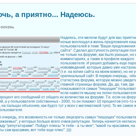
чь, а приятно... Надеюсь.
:
GOVZilla
Надеюсь, эти мелочи будут для вас прият
ночью воплощал в жизнь предложения на
пользователей в теме "
Ваши предложения 
сайта
". Сделал доступность репутации по
не только на форуме, как было раньше, но 
комментариях, а также в профиле каждого
пользователя. И решил добавить еще паро
нововведений, которые давно уже настрои
(т.е. на копии сайта на моем компе), но не 
оригинальный сайт. В первую очередь, об
статистика форума, которую можно увидет
главной страницы форума. Да, да, там, где
показываются самые "пишущие" пользовате
если навести мышку на логин пользовател
процент его сообщений от общего их количества на форуме. Т.е. если на фор
, а у пользователя собственных - 2000, то он покажет 10 процентов (что-то
 на пальцах объясняю, как будто тут у всех с математикой туго). То же самое 
пользователя.
ю очередь, это возможность не только лицезреть самых "пишущих" пользовате
важаемых", у которых больше всего очков репутации. Теперь начнется неглас
ду "репутаторами". Пойдут плюсы "я тебе - а ты мне", "какой ты красавчик, на
 ты сам красавчик, вот тебе еще плюс". ))))