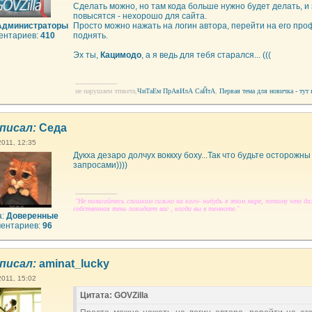
Сделать можно, но там кода больше нужно будет делать, и
повысятся - нехорошо для сайта.
Администраторы
Просто можно нажать на логин автора, перейти на его про
ентариев:
410
поднять.
Эх ты,
Кацимодо
, а я ведь для тебя старался... (((
--------------------
не нарушаем этикета,
ЧиТаЕм ПрАвИлА СаЙтА
,
Первая тема для новичка - тут 
писал:
Седа
2011, 12:35
Дукха дезаро долчух воккху боху...Так что будьте осторожны
запросами))))
--------------------
"Не полагайтесь слишком сильно на кого- нибудь в этом мире, потому что д
собственная тень покидает вас , когда вы в темноте."
а:
Доверенные
ентариев:
96
писал:
aminat_lucky
2011, 15:02
Цитата: GOVZilla