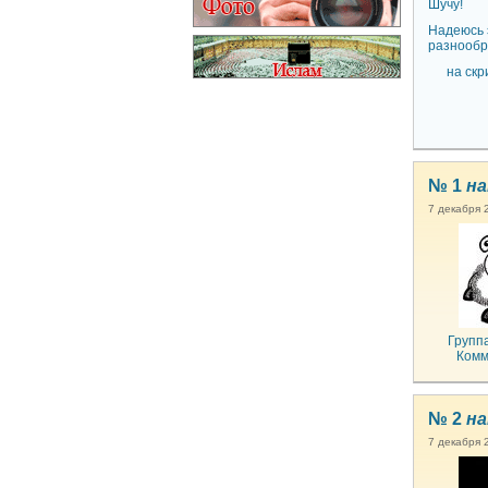
Шучу!
Надеюсь э
разнообр
на скр
№ 1
на
7 декабря 
Групп
Комм
№ 2
на
7 декабря 