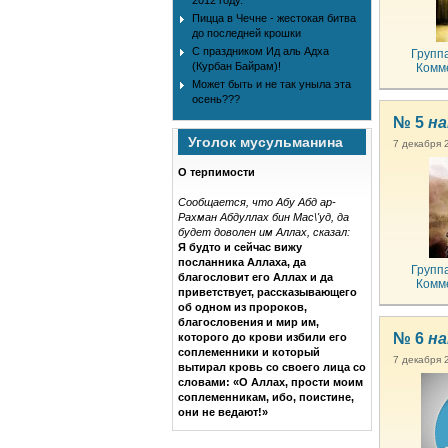
2012 году.
Пицца в Чечне - жестокая битва
до последней крошки
С праздником Ид аль Адха
Групп
(Курбан Байрам)!
Комм
Может быть и не так уныла эта
осень???
№ 5
на
Уголок мусульманина
7 декабря 
О терпимости
Сообщается, что Абу Абд ар-
Рахман Абдуллах бин Мас\'уд, да
будет доволен им Аллах, сказал:
Я будто и сейчас вижу
посланника Аллаха, да
Групп
благословит его Аллах и да
Комм
приветствует, рассказывающего
об одном из пророков,
благословения и мир им,
№ 6
на
которого до крови избили его
соплеменники и который
7 декабря 
вытирал кровь со своего лица со
словами: «О Аллах, прости моим
соплеменникам, ибо, поистине,
они не ведают!»