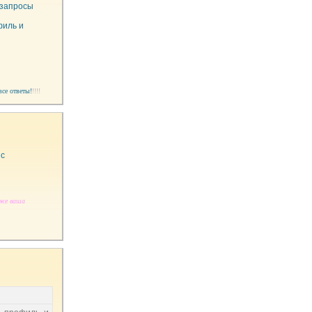
 запросы
филь и
все ответы!
!!!!
 с
аже ваша