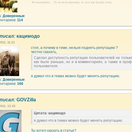
Не высыпаюсь… То ли ночи короткие, то ли я так быстро сплю.
а:
Доверенные
ентариев:
114
писал:
кацимодо
2011, 11:21
стоп, а почему в теме, нельзя поднять репутацию ?
честно скахать,
Сделал доступность репутации пользователей не только
как было раньше, но и в комментариях, а также в проф
пользователя.
я думал что в темах можно будет менять репутацию.
а:
Доверенные
ентариев:
166
писал:
GOVZilla
2011, 12:10
Цитата: кацимодо
я думал что в темах можно будет менять репутацию.
Ты хотел сказать в статье?