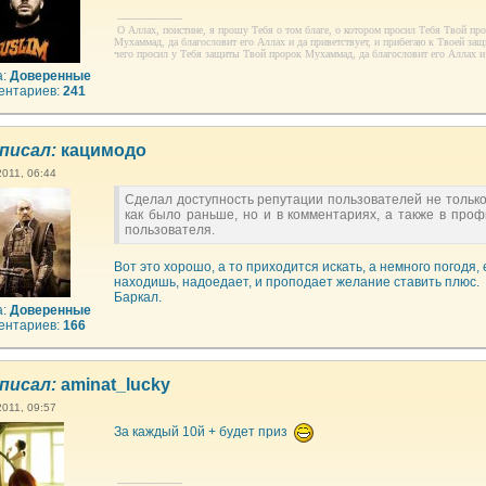
--------------------
О Аллах, поистине, я прошу Тебя о том благе, о котором просил Тебя Твой пр
Мухаммад, да благословит его Аллах и да приветствует, и прибегаю к Твоей защи
чего просил у Тебя защиты Твой пророк Мухаммад, да благословит его Аллах и 
а:
Доверенные
ентариев:
241
писал:
кацимодо
2011, 06:44
Сделал доступность репутации пользователей не только
как было раньше, но и в комментариях, а также в проф
пользователя.
Вот это хорошо, а то приходится искать, а немного погодя, 
находишь, надоедает, и проподает желание ставить плюс.
Баркал.
а:
Доверенные
ентариев:
166
писал:
aminat_lucky
2011, 09:57
За каждый 10й + будет приз
--------------------