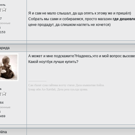
тель
Я и сам не мало слышал, да ща опять к этому же и пришёл)
7
Собрать мы сами и собираемся, просто магазин
где дешевл
ренные
цене продадут, да слишком наглеть не хочется)
й
 153
арида
А может и мне подскажите?Надеюсь,что и мой вопрос вызовет
Какой ноутбук лучше купить?
--------------------
Сан гIалат суна гайтина волчу стагах Дала къинхетам бойла.
а
Iумар ибн Ал-ХаттIаб, Дела реза хуьлда цунна.
64
ренные
й
 469
Nina