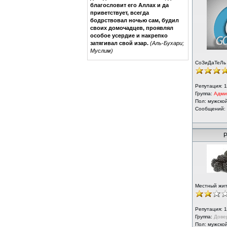
благословит его Аллах и да
приветствует, всегда
бодрствовал ночью сам, будил
своих домочадцев, проявлял
особое усердие и накрепко
затягивал свой изар.
(Аль-Бухари;
Муслим)
СоЗиДаТеЛь
Репутация:
1
Группа:
Адми
Пол: мужско
Сообщений:
Р
Местный жи
Репутация:
1
Группа:
Дове
Пол: мужско