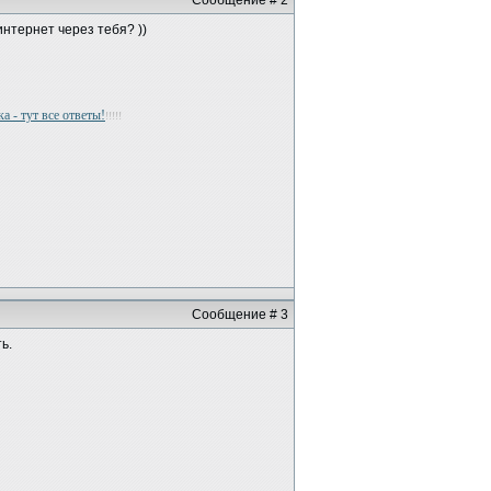
Сообщение # 2
нтернет через тебя? ))
а - тут все ответы!
!!!!!
Сообщение # 3
ь.