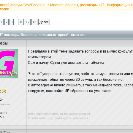
нский форум GovzPeople.ru
Мнения, опросы, разговоры
IT - Информацион
»
»
логии
...
1
2
3
11
12
13
Далее
IT-помощь., Вопросы по компьютерной тематике.
tigal
Предлагаю в этой теме задавать вопросы и взаимно консуль
компьютером.
Сам и начну. Сутки уже достает эта табличка -
"Что-то" упорно интересуется, работать ему автономно или 
выскакивает обратно через 30 секунд, и так бесконечно.
В автозагрузке ничего лишнего, в таск менеджере тоже, Касп
р
к вирусам, настройки ИЕ сброшены на умолчание.
24
ренные
й
--------------------
 3031
Грехи людей пересчитать ты так усердно рвёшься?
744
С своих начни, и до чужих едва ли доберешься.