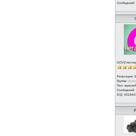
Сообщений:
S
GOVZ-посте
Репутация:
3
Группа:
Дове
Пол: мужско
Сообщений:
ICQ: 422444
Р