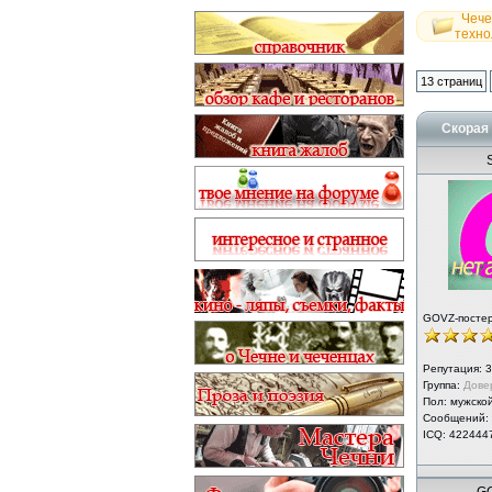
Чече
техно
13 страниц
Скорая 
S
GOVZ-посте
Репутация:
3
Группа:
Дове
Пол: мужско
Сообщений:
ICQ: 422444