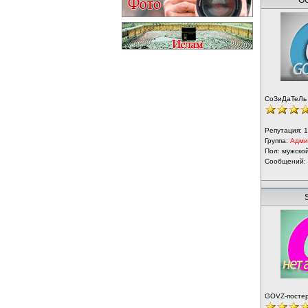
GO
СоЗиДаТеЛь
Репутация:
1
Группа:
Адми
Пол: мужско
Сообщений:
S
GOVZ-посте