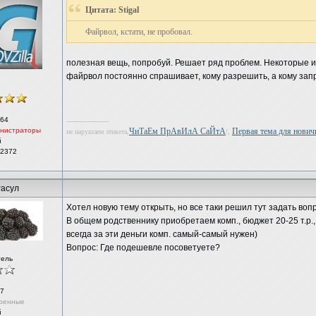
Цитата: Stigal
Файрвол, кстати, не пробовал.
полезная вещь, попробуй. Решает ряд проблем. Некоторые и
файрвол постоянно спрашивает, кому разрешить, а кому запре
64
--------------------
нистраторы
ЧиТаЕм ПрАвИлА СаЙтА
Первая тема для новичк
не нарушаем этикета,
!,
й
 2372
асул
Хотел новую тему открыть, но все таки решил тут задать вопр
В общем родственнику приобретаем комп., бюджет 20-25 т.р.,
всегда за эти деньги комп. самый-самый нужен)
Вопрос: Где подешевле посоветуете?
тель
7
ренные
й