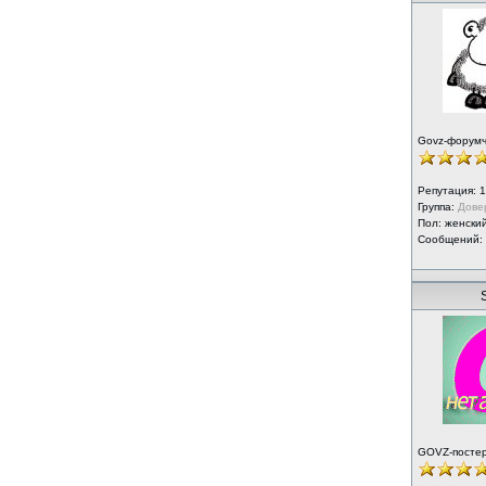
Govz-форум
Репутация:
1
Группа:
Дове
Пол: женски
Сообщений:
S
GOVZ-посте