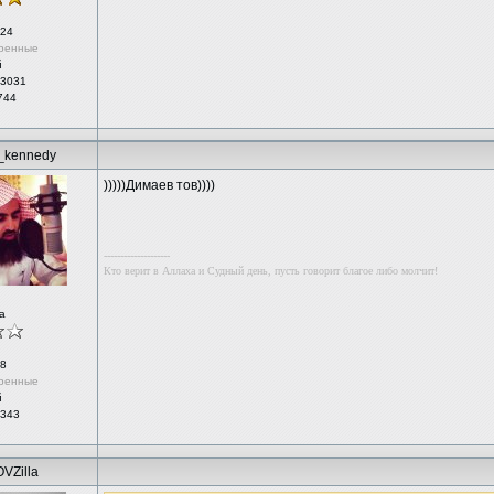
24
ренные
й
 3031
744
_kennedy
)))))Димаев тов))))
--------------------
Кто верит в Аллаха и Судный день, пусть говорит благое либо молчит!
а
8
ренные
й
 343
VZilla