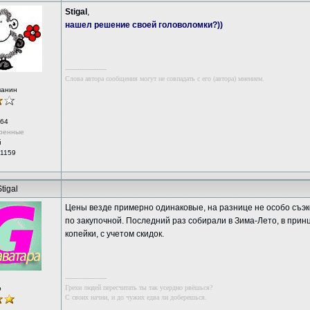
Stigal
,
нашел решение своей головоломки?))
--------------------
Слова автора сообщения могут не совпадать с его (автора) мнением.
чанин
64
ренные
й
 1159
tigal
Цены везде примерно одинаковые, на разнице не особо съэк
по закупочной. Последний раз собирали в Зима-Лето, в при
копейки, с учетом скидок.
--------------------
Грехи людей пересчитать ты так усердно рвёшься?
р
С своих начни, и до чужих едва ли доберешься.