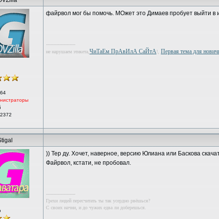
VZilla
файрвол мог бы помочь. МОжет это Димаев пробует выйти в и
--------------------
ЧиТаЕм ПрАвИлА СаЙтА
Первая тема для новичк
не нарушаем этикета,
!,
64
нистраторы
й
 2372
tigal
)) Тер ду. Хочет, наверное, версию Юлиана или Баскова скачат
Файрвол, кстати, не пробовал.
--------------------
Грехи людей пересчитать ты так усердно рвёшься?
С своих начни, и до чужих едва ли доберешься.
р