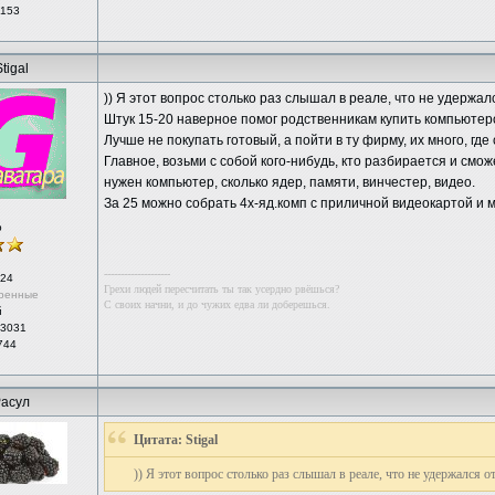
 153
tigal
)) Я этот вопрос столько раз слышал в реале, что не удержал
Штук 15-20 наверное помог родственникам купить компьютер
Лучше не покупать готовый, а пойти в ту фирму, их много, гд
Главное, возьми с собой кого-нибудь, кто разбирается и смож
нужен компьютер, сколько ядер, памяти, винчестер, видео.
За 25 можно собрать 4х-яд.комп с приличной видеокартой и 
р
--------------------
24
Грехи людей пересчитать ты так усердно рвёшься?
ренные
С своих начни, и до чужих едва ли доберешься.
й
 3031
744
асул
Цитата: Stigal
)) Я этот вопрос столько раз слышал в реале, что не удержался о