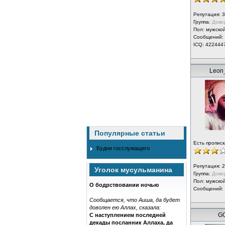
Репутация:
3
Группа:
Дове
Пол: мужско
Сообщений:
ICQ: 422444
Leon
Популярные статьи
Есть прописк
Будни госслужащего
Репутация:
2
Уголок мусульманина
Группа:
Дове
Пол: мужско
О бодрствовании ночью
Сообщений:
Сообщается, что Аиша, да будет
доволен ею Аллах, сказала:
GO
С наступлением последней
декады посланник Аллаха, да