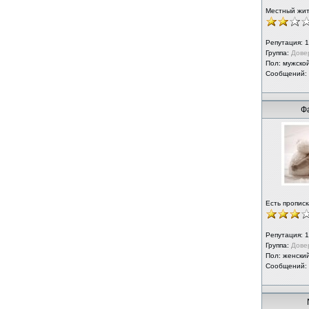
Местный жи
Репутация:
1
Группа:
Дове
Пол: мужско
Сообщений:
Ф
Есть прописк
Репутация:
1
Группа:
Дове
Пол: женски
Сообщений: