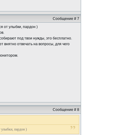
Сообщение # 7
ся от улыбки, пардон )
ов.
е собирают под твои нужды, это бесплатно.
ет внятно отвечать на вопросы, для чего
монитором.
Сообщение # 8
т улыбки, пардон )