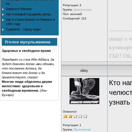
на ...
Репутация:
3
Берегите близких
Группа:
Доверенные
Как я каждый год держу уразу...
Пол: женский
Сообщений: 115
Как я странствовал по Кавказу в
1981 году
-----------
Гудермес - город чудес
пишу о ч
Уголок мусульманина
кулинари
Здоровье и свободное время
ГЫ!! Ой,
Передают со слов Ибн Аббаса, да
будет доволен Аллах ими обоими,
что посланник Аллаха, да
dikiy
благословит его Аллах и да
приветствует, сказал:
Кто на
Многие люди обделены двумя
милостями: здоровьем и
свободным временем.
(Аль-
челюст
Бухари)
узнать 
Освоился
Репутация:
1
Группа:
Посетители