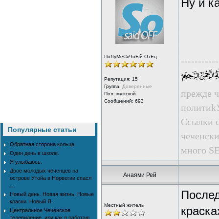
Ну и к
ПоЛуМеСяЧнЫй ОтЕц
-----------
Репутация:
15
Группа:
Доверенные
прежде ч
Пол: мужской
Сообщений: 693
пoлити
Ссылки с
Популярные статьи
чеченски
Обратная сторона кольца
много SE
Один день в школе.
Я улыбаюсь.
Двое молодых чеченцев на
Анаями Рей
острове Утойа в Норвегии спасл
...
Послед
Новый день. Новая жизнь. Новые
краски. Новый Я.
Местный житель
краска
Центральное Чеченское
телевидение, или как я работаю