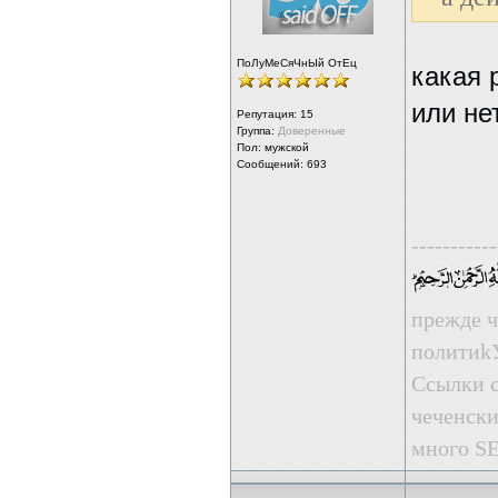
ПоЛуМеСяЧнЫй ОтЕц
какая 
или нет
Репутация:
15
Группа:
Доверенные
Пол: мужской
Сообщений: 693
-----------
прежде ч
пoлити
Ссылки с
чеченски
много SE