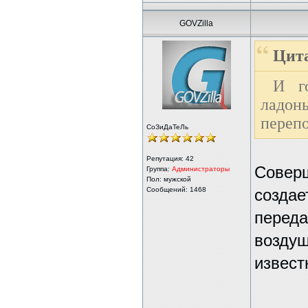
GOVZilla
Цита
И г
ладо
перепо
СоЗиДаТеЛь
Репутация:
42
Соверш
Группа:
Администраторы
Пол: мужской
Сообщений: 1468
создае
переда
воздуш
извест