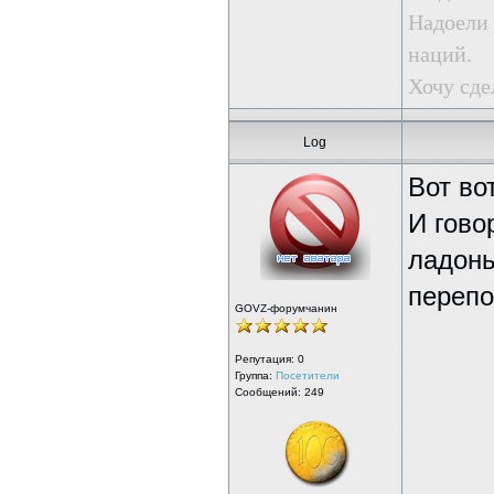
Надоели
наций.
Хочу сде
Log
Вот вот
И гово
ладонь
перепо
GOVZ-форумчанин
Репутация:
0
Группа:
Посетители
Сообщений: 249