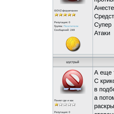
Анест
GOVZ-форумчанин
Средс
Репутация:
0
Супер
Группа:
Посетители
Сообщений: 249
Атаки
шустрый
А еще 
С крик
в подб
а пото
Понял где и как
раскры
Репутация:
0