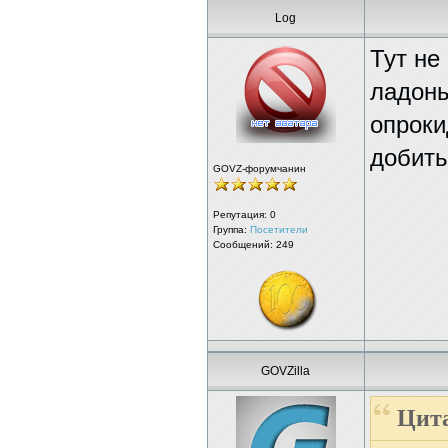
Log
Тут не
ладонь
опроки
добить.
GOVZ-форумчанин
Репутация:
0
Группа:
Посетители
Сообщений: 249
GOVZilla
Цита