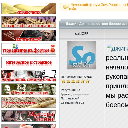
Чеченский форум GovzPeople.ru
»
сайта
Джигит-До - неизвестное боевое иск
saidOFF
реальн
начало
рукопа
ПоЛуМеСяЧнЫй ОтЕц
пришло
Репутация:
15
мы рас
Группа:
Доверенные
Пол: мужской
Сообщений: 693
боевом