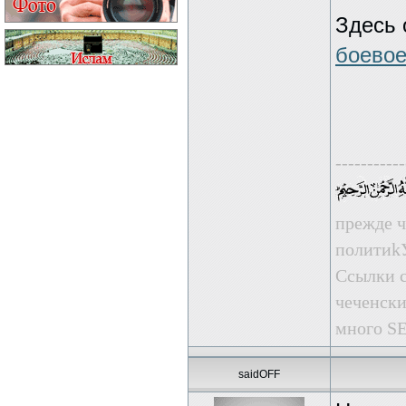
Здесь 
боевое
-----------
прежде ч
пoлити
Ссылки с
чеченски
много SE
saidOFF