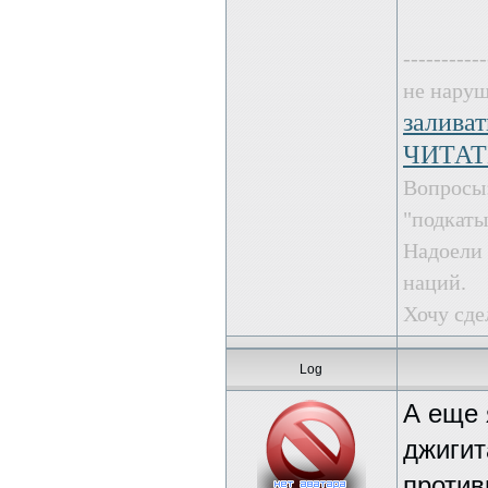
-----------
не наруш
залива
ЧИТАТ
Вопросы:
"подкат
Надоели
наций.
Хочу сде
Log
А еще 
джигит
против