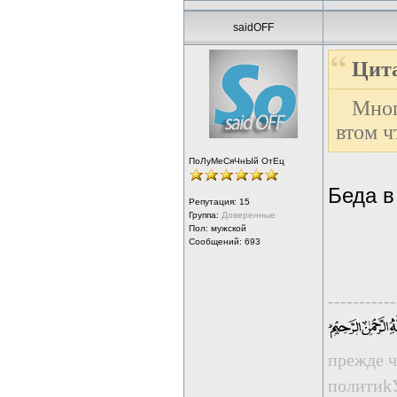
saidOFF
Цита
Мног
втом ч
ПоЛуМеСяЧнЫй ОтЕц
Беда в
Репутация:
15
Группа:
Доверенные
Пол: мужской
Сообщений: 693
-----------
прежде ч
пoлити