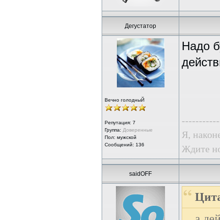
Дегустатор
Надо б
действ
Вечно голодныЙ
-----------
Репутация:
7
Группа:
Доверенные
Я, након
Пол: мужской
Сообщений: 136
Ждите но
saidOFF
Цита
а де