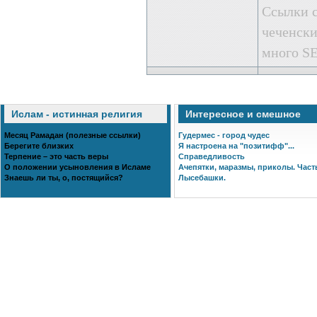
Ссылки с
чеченски
много SE
Ислам - истинная религия
Интересное и смешное
Месяц Рамадан (полезные ссылки)
Гудермес - город чудес
Берегите близких
Я настроена на "позитифф"...
Терпение – это часть веры
Справедливость
О положении усыновления в Исламе
Ачепятки, маразмы, приколы. Часть
Знаешь ли ты, о, постящийся?
Лысебашки.