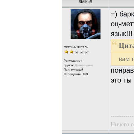
StAlKeR
=) бар
оц-мет
язык!!!
Цита
Местный житель
вам 
Репутация:
4
Группа:
Доверенные
понрав
Пол: мужской
Сообщений: 169
это ты
-----------
Ничего о