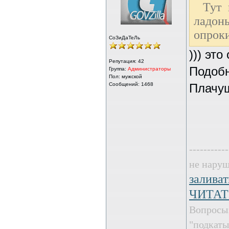
Тут 
ладо
опроки
СоЗиДаТеЛь
))) эт
Репутация:
42
Подобн
Группа:
Администраторы
Пол: мужской
Сообщений: 1468
Плачущ
-----------
не наруш
залива
ЧИТАТ
Вопросы:
"подкат