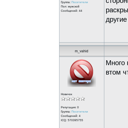
сторон
Группа:
Посетители
Пол: мужской
раскры
Сообщений: 44
другие
m_vahid
Много 
втом ч
Новичок
Репутация:
0
Группа:
Посетители
Сообщений: 4
ICQ: 570395755