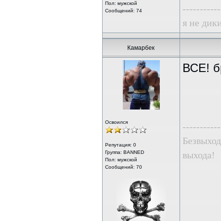
Пол: мужской
-----------
Сообщений: 74
я не дики
Камарбек
ВСЕ! б
Освоился
-----------
Безвыход
Репутация:
0
Группа: BANNED
выхода!
Пол: мужской
Сообщений: 70