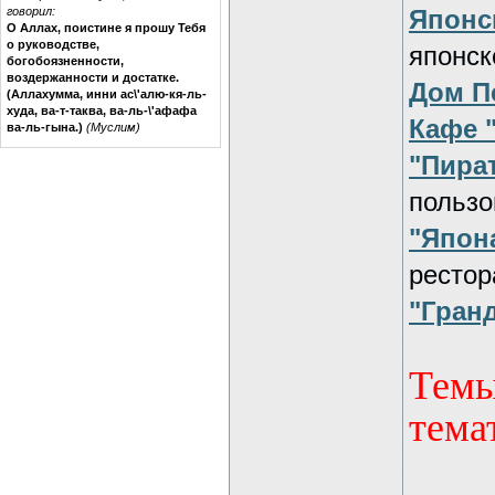
говорил:
Японс
О Аллах, поистине я прошу Тебя
о руководстве,
японск
богобоязненности,
воздержанности и достатке.
Дом Пе
(Аллахумма, инни ас\'алю-кя-ль-
худа, ва-т-таква, ва-ль-\'афафа
Кафе 
ва-ль-гына.)
(Муслим)
"Пира
пользо
"Япон
рестор
"Гран
Темы
тема