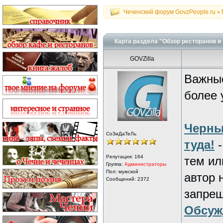
Чеченский форум GovzPeople.ru
»
Карта раздела "Обзор ресторанов и 
GOVZilla
Важные
более 
Черны
СоЗиДаТеЛь
туда!
Репутация:
164
тем ил
Группа:
Администраторы
Пол: мужской
автор 
Сообщений: 2372
запрещ
Обсуж