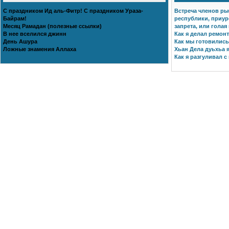
С праздником Ид аль-Фитр! С праздником Ураза-
Встреча членов ры
Байрам!
республики, приур
Месяц Рамадан (полезные ссылки)
запрета, или голая
В нее вселился джинн
Как я делал ремонт
День Ашура
Как мы готовились 
Ложные знамения Аллаха
Хьан Дела дуьхьа я
Как я разгуливал с