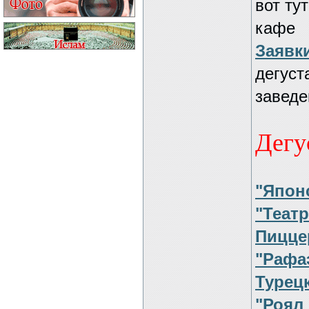
вот ту
кафе
Заявк
дегуст
заведе
Дегу
"Япон
"Театр
Пицце
"Рафа
Турец
"Роял