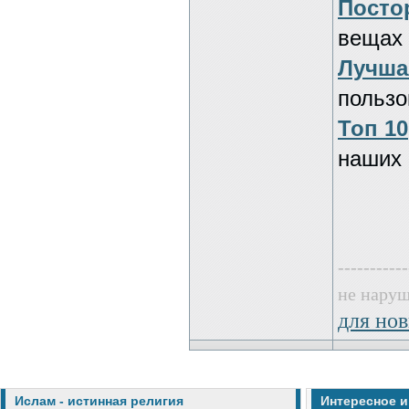
Посто
вещах 
Лучша
пользо
Топ 10
наших 
-----------
не наруш
для нов
Ислам - истинная религия
Интересное 