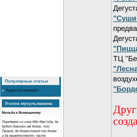
Дегуст
"Суши
предва
Дегуст
"Пицц
ТЦ "Бе
"Лесн
воздух
Популярные статьи
"Борд
Будни госслужащего
Уголок мусульманина
Друг
Мольба к Всевышнему
созд
Передают со слов Ибн Мас\'уда, да
будет доволен им Аллах, что
Пророк, да благословит его Аллах
и да приветствует, часто