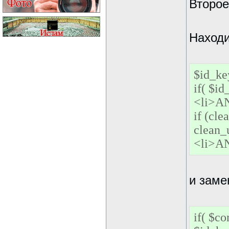
Второе
Наход
$id_ke
if( $id
<li>AN
if (cl
clean_
<li>AN
и заме
if( $co