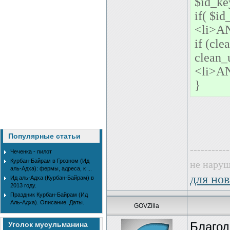
$id_ke
if( $id
<li>AN
if (cl
clean_
<li>AN
}
Популярные статьи
-----------
Чеченка - пилот
Курбан-Байрам в Грозном (Ид
не наруш
аль-Адха): фермы, адреса, к ...
для нов
Ид аль-Адха (Курбан-Байрам) в
2013 году.
Праздник Курбан-Байрам (Ид
Аль-Адха). Описание. Даты.
GOVZilla
Уголок мусульманина
Благод