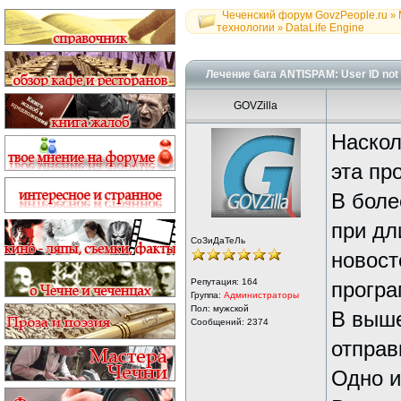
Чеченский форум GovzPeople.ru
»
технологии
DataLife Engine
»
Лечение бага ANTISPAM: User ID not v
GOVZilla
Наскол
эта пр
В боле
при дл
СоЗиДаТеЛь
новост
Репутация:
164
програ
Группа:
Администраторы
Пол: мужской
В выше
Сообщений: 2374
отправ
Одно и