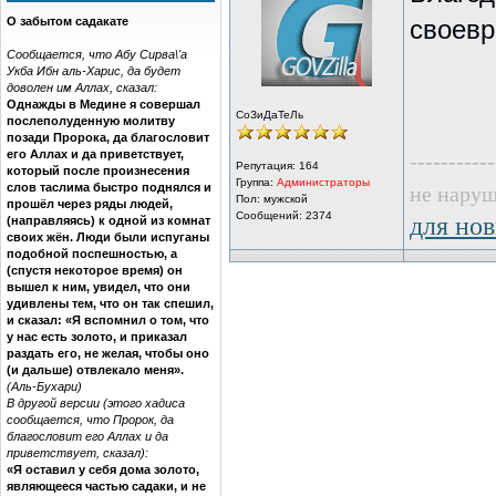
О забытом садакате
своевр
Сообщается, что Абу Сирва\'а
Укба Ибн аль-Харис, да будет
доволен им Аллах, сказал:
Однажды в Медине я совершал
СоЗиДаТеЛь
послеполуденную молитву
позади Пророка, да благословит
его Аллах и да приветствует,
-----------
Репутация:
164
который после произнесения
Группа:
Администраторы
слов таслима быстро поднялся и
не наруш
Пол: мужской
прошёл через ряды людей,
Сообщений: 2374
для нов
(направляясь) к одной из комнат
своих жён. Люди были испуганы
подобной поспешностью, а
(спустя некоторое время) он
вышел к ним, увидел, что они
удивлены тем, что он так спешил,
и сказал: «Я вспомнил о том, что
у нас есть золото, и приказал
раздать его, не желая, чтобы оно
(и дальше) отвлекало меня».
(Аль-Бухари)
В другой версии (этого хадиса
сообщается, что Пророк, да
благословит его Аллах и да
приветствует, сказал):
«Я оставил у себя дома золото,
являющееся частью садаки, и не