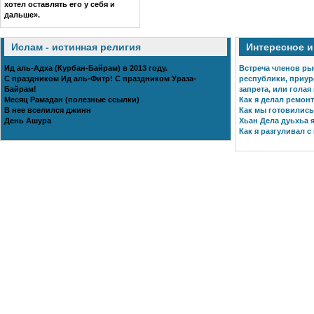
хотел оставлять его у себя и
дальше».
Ислам - истинная религия
Интересное 
Ид аль-Адха (Курбан-Байрам) в 2013 году.
Встреча членов ры
С праздником Ид аль-Фитр! С праздником Ураза-
республики, приур
Байрам!
запрета, или голая
Месяц Рамадан (полезные ссылки)
Как я делал ремонт
В нее вселился джинн
Как мы готовились 
День Ашура
Хьан Дела дуьхьа я
Как я разгуливал с