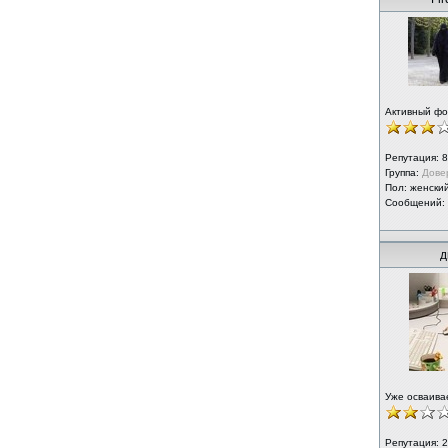
Активный ф
Репутация:
8
Группа:
Дове
Пол: женски
Сообщений:
д
Уже осваива
Репутация:
2