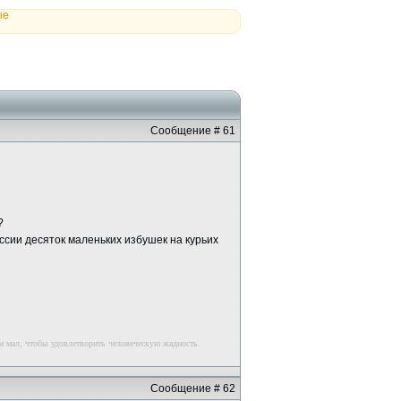
ые
Сообщение # 61
?
ссии десяток маленьких избушек на курьих
м мал, чтобы удовлетворить человеческую жадность.
Сообщение # 62