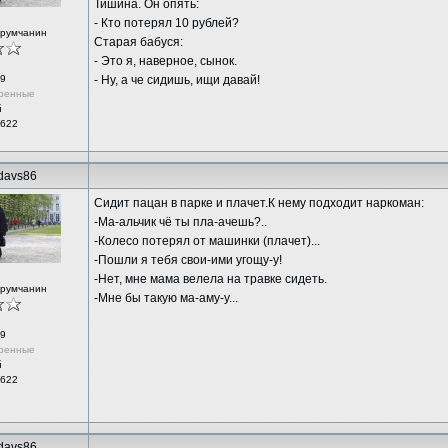
Тишина. Он опять:
- Кто потерял 10 рублей?
орумчанин
Старая бабуся:
- Это я, наверное, сынок.
9
- Ну, а че сидишь, ищи давай!
ренные
й
 622
rdavs86
Сидит пацан в парке и плачет.К нему подходит наркоман:
-Ма-альчик чё ты пла-ачешь?..
-Колесо потерял от машинки (плачет)...
-Пошли я тебя свои-ими угощу-у!
-Нет, мне мама велела на травке сидеть.
орумчанин
-Мне бы такую ма-аму-у...
9
ренные
й
 622
rdavs86