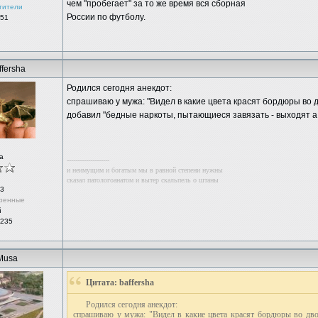
чем "пробегает" за то же время вся сборная
тители
России по футболу.
 51
ffersha
Родился сегодня анекдот:
спрашиваю у мужа: "Видел в какие цвета красят бордюры во д
добавил "бедные наркоты, пытающиеся завязать - выходят 
а
--------------------
и неимущим и богатым мы в равной степени нужны
сказал патологоанатом и вытер скальпель о штаны
3
ренные
й
 235
Musa
Цитата: baffersha
Родился сегодня анекдот:
спрашиваю у мужа: "Видел в какие цвета красят бордюры во дво