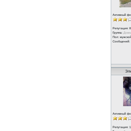
Активный ф
Репутация:
8
Группа:
Дове
Пол: мужско
Сообщений:
Эли
Активный ф
Репутация:
1