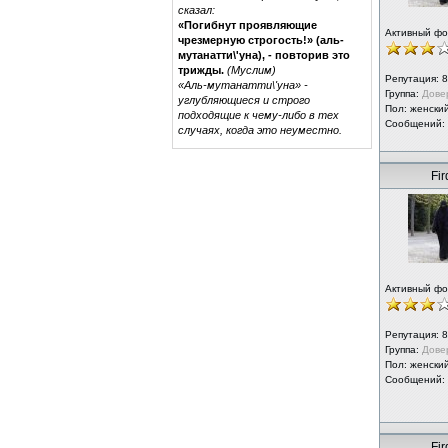
сказал:
«Погибнут проявляющие
Активный ф
чрезмерную строгость!» (аль-
мутанатти\'уна), - повторив это
трижды.
(Муслим)
Репутация:
8
«Аль-мутанатти\'уна» -
Группа:
Дове
углубляющиеся и строго
Пол: женски
подходящие к чему-либо в тех
Сообщений:
случаях, когда это неуместно.
Fi
Активный ф
Репутация:
8
Группа:
Дове
Пол: женски
Сообщений:
Fi