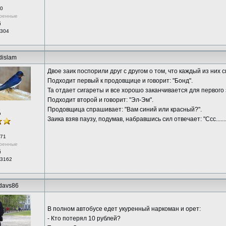
0
ренные
й
 304
dislam
Двое заик поспорили друг с другом о том, что каждый из них 
Подходит первый к продовщице и говорит: "Бонд".
Та отдает сигареты и все хорошо заканчивается для первого 
Подходит второй и говорит: "Эл-Эм".
Продовщица спрашивает: "Вам синий или красный?".
р
Заика взяв паузу, подумав, набравшись сил отвечает: "Ссс.......
71
ренные
й
 3162
rdavs86
В полном автобусе едет укуренный наркоман и орет:
- Кто потерял 10 рублей?