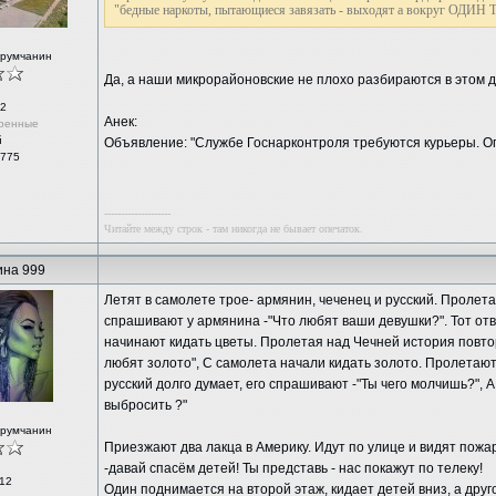
"бедные наркоты, пытающиеся завязать - выходят а вокруг ОДИ
орумчанин
Да, а наши микрорайоновские не плохо разбираются в этом д
2
Анек:
ренные
й
Объявление: "Службе Госнарконтроля требуются курьеры. Оп
 775
--------------------
Читайте между строк - там никогда не бывает опечаток.
на 999
Летят в самолете трое- армянин, чеченец и русский. Пролет
спрашивают у армянина -"Что любят ваши девушки?". Тот отв
начинают кидать цветы. Пролетая над Чечней история повто
любят золото", С самолета начали кидать золото. Пролетают
русский долго думает, его спрашивают -"Ты чего молчишь?", А 
выбросить ?"
орумчанин
Приезжают два лакца в Америку. Идут по улице и видят пожар
-давай спасём детей! Ты представь - нас покажут по телеку!
12
Один поднимается на второй этаж, кидает детей вниз, а другой