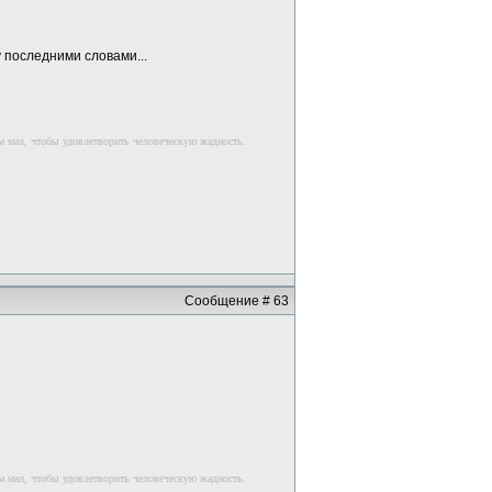
у последними словами...
м мал, чтобы удовлетворить человеческую жадность.
Сообщение # 63
м мал, чтобы удовлетворить человеческую жадность.