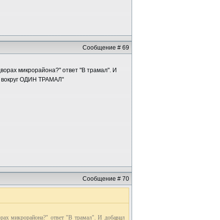
Сообщение # 69
ворах микрорайона?" ответ "В трамал". И
а вокруг ОДИН ТРАМАЛ"
Сообщение # 70
рах микрорайона?" ответ "В трамал". И добавил