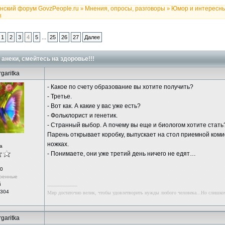
нский форум GovzPeople.ru
Мнения, опросы, разговоры
Юмор и интересн
»
»
ы
...
1
2
3
4
5
25
26
27
Далее
анеки, смейтесь на здоровье!!!
garitka
- Какое по счету образование вы хотите получить?
- Третье.
- Вот как. А какие у вас уже есть?
- Фольклорист и генетик.
- Странный выбор. А почему вы еще и биологом хотите стать
Парень открывает коробку, выпускает на стол приемной коми
ножках.
а
- Понимаете, они уже третий день ничего не едят…
0
ренные
й
--------------------
 304
Мир достаточно велик, чтобы удовлетворить нужды любого человека...Но слишко
garitka