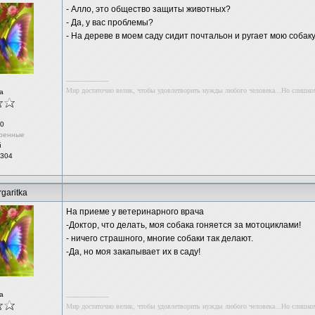
- Алло, это общество защиты животных?
- Да, у вас проблемы?
- На дереве в моем саду сидит почтальон и ругает мою собак
--------------------
Мир достаточно велик, чтобы удовлетворить нужды любого человека...Но слишко
а
0
ренные
й
 304
garitka
На приеме у ветеринарного врача
-Доктор, что делать, моя собака гоняется за мотоциклами!
- ничего страшного, многие собаки так делают.
-Да, но моя закапывает их в саду!
а
--------------------
Мир достаточно велик, чтобы удовлетворить нужды любого человека...Но слишко