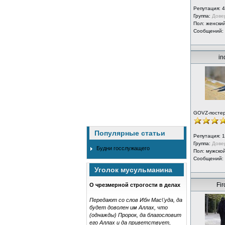
Репутация:
4
Группа:
Дове
Пол: женски
Сообщений:
in
GOVZ-посте
Популярные статьи
Репутация:
1
Группа:
Дове
Будни госслужащего
Пол: мужско
Сообщений:
Уголок мусульманина
Fi
О чрезмерной строгости в делах
Передают со слов Ибн Мас\'уда, да
будет доволен им Аллах, что
(однажды) Пророк, да благословит
его Аллах и да приветствует,