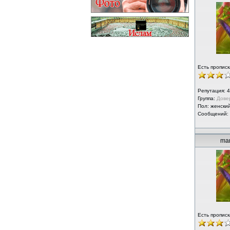
Есть прописк
Репутация:
4
Группа:
Дове
Пол: женски
Сообщений:
mar
Есть прописк