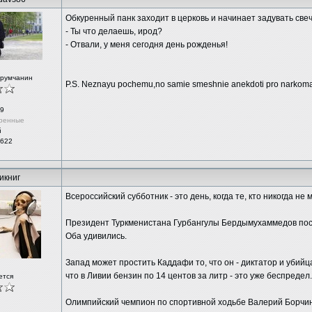
Обкуренный панк заходит в церковь и начинает задувать свеч
- Ты что делаешь, ирод?
- Отвали, у меня сегодня день рожденья!
орумчанин
P.S. Neznayu pochemu,no samie smeshnie anekdoti pro narkoma
9
ренные
й
 622
икниг
Всероссийский субботник - это день, когда те, кто никогда не
Президент Туркменистана Гурбангулы Бердымухаммедов пос
Оба удивились.
Запад может простить Каддафи то, что он - диктатор и убийца
что в Ливии бензин по 14 центов за литр - это уже беспредел.
ется
Олимпийский чемпион по спортивной ходьбе Валерий Борчин 