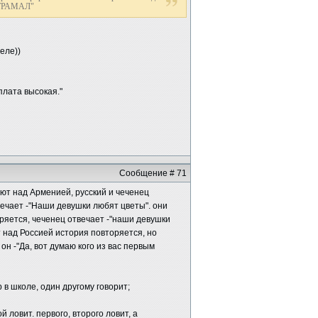
Н ТРАМАЛ"
еле))
лата высокая."
Сообщение # 71
ают над Арменией, русский и чеченец
ечает -"Наши девушки любят цветы". они
ряется, чеченец отвечает -"наши девушки
 над Россией история повторяется, но
он -"Да, вот думаю кого из вас первым
 в школе, один другому говорит;
 ловит. первого, второго ловит, а