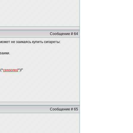
Сообщение # 64
сможет не заикаясь купить сигареты:
заики.
(*
censored
*)!"
Сообщение # 65