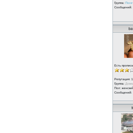
Группа:
Посе
Сообщений:
ba
Есть прописк
Репутация:
1
Группа:
Дове
Пол: женски
Сообщений: