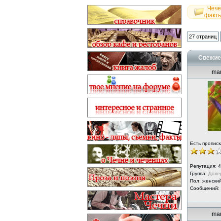
Чече
факт
27 страниц
Свежие 
mar
Есть прописк
Репутация:
4
Группа:
Дове
Пол: женски
Сообщений:
mar