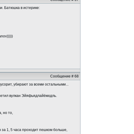
и. Батюшка в истерике:
nov)))))
Сообщение # 68
 мусорит, убирают за всеми остальными...
етил вулкан Эйяфьядлайёкюдль.
, но то,
за 1, 5 часа проходит пешком больше,