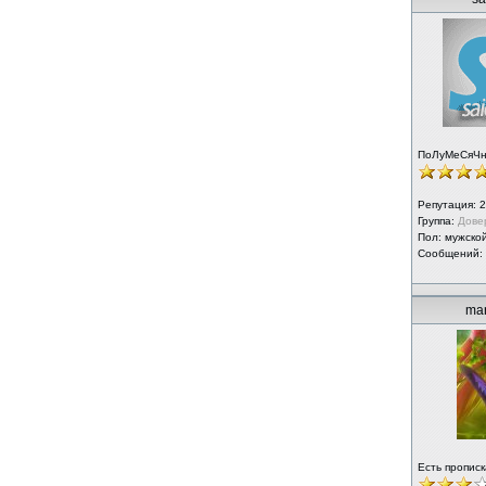
ПоЛуМеСяЧ
Репутация:
2
Группа:
Дове
Пол: мужско
Сообщений:
mar
Есть прописк