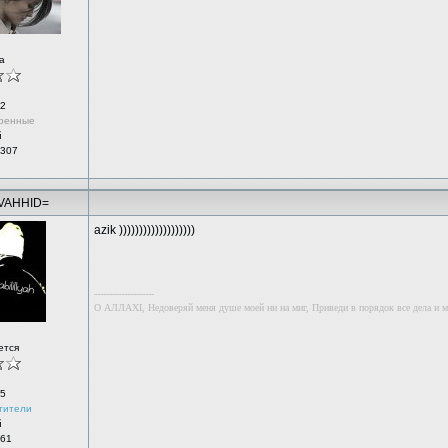
а
2
ренные
й
 307
VAHHID=
azik )))))))))))))))))))
--------------------
О АЛЛАХI, Недоверяй меня душе моей ни на миг, Приведи в порядок все дела и м
ется
5
тители
й
 61