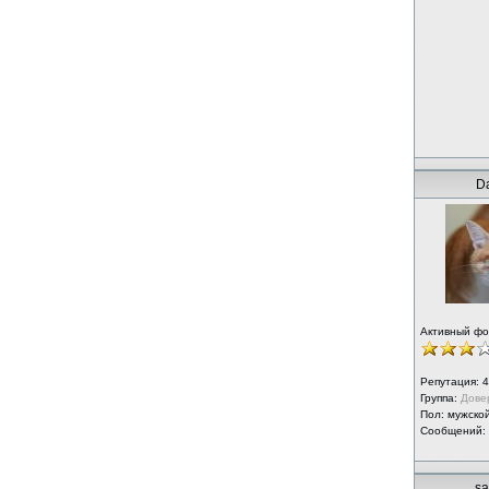
D
Активный ф
Репутация:
4
Группа:
Дове
Пол: мужско
Сообщений:
s