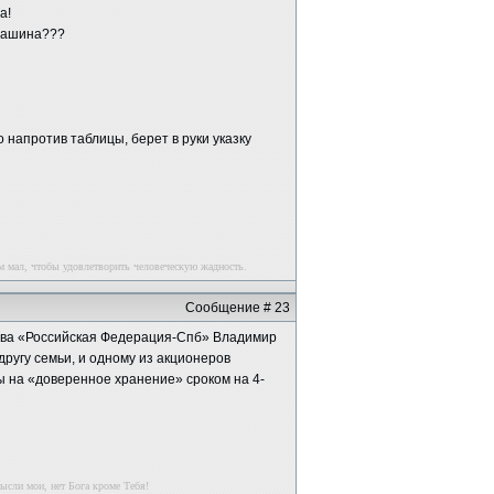
а!
 машина???
о напротив таблицы, берет в руки указку
м мал, чтобы удовлетворить человеческую жадность.
Сообщение # 23
ва «Российская Федерация-Спб» Владимир
ругу семьи, и одному из акционеров
 на «доверенное хранение» сроком на 4-
ысли мои, нет Бога кроме Тебя!