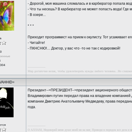
- Дорогой, моя машина сломалась и в карбюратор попала вод
- Что ты несешь? В карбюратор не может попасть вода! Где
- В озере...
* * *
Приходит программист на прием к окулисту. Тот усаживает ег
а
- Читайте!
- ПКНСНЮ!.... Доктор, у вас что -то не так с кодировкой!
0
ренные
й
 304
--------------------
Мир достаточно велик, чтобы удовлетворить нужды любого человека...Но слишко
VAHHID=
Прeзидeнт-->ПРEЗИДEHT-->пpeзидeнт акционерного общест
Владимирович пyтин передал права на владение компанией д
компании Дмитрию Анатольевичу Медведеву, права переданы
года.
ется
--------------------
О АЛЛАХI, Недоверяй меня душе моей ни на миг, Приведи в порядок все дела и м