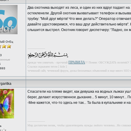
Два охотника выходят из леса, и один из них вдруг падает на
остекленели. Другой охотник выхватывает телефон и вызывае
трубку: "Мой друг мёртв! Что мне делать?" Оператор отвечае
давайте удостоверимся, что ваш друг действительно мёртв".
слышится выстрел. Охотник говорит диспетчеру: "Ладно, он м
нЫй ОтЕц
--------------------
3
ренные
ПРАВИЛА
прежде чем умничать - прочитай
!!! Помни: ОБСУЖДАТЬ пoлитиk
й
Ссылки скрываем тегом [ hide ]
 693
чеченский сайт, чеченский форум, доска бесплатных объявлений и еще много SEO с
garitka
Спасатели на пляже видят, как девушка на водных лыжах ушл
берег, делают искусственное дыхание... 5 минут, 10 минут... 
-Мне кажется, что-то здесь не так... Та была в купальнике и на
--------------------
Мир достаточно велик, чтобы удовлетворить нужды любого человека...Но слишко
а