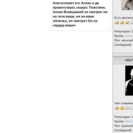
благословит его Аллах и да
приветствует, сказал: Поистине,
Аллах Всевышний не смотрит ни
на тела ваши, ни на ваше
Есть прописк
обличье, но смотрит Он на
сердца ваши»
.
Репутация:
2
Группа:
Дове
Пол: женски
Сообщений:
=MU
Уже осваива
Репутация:
1
Группа:
Посе
Пол: мужско
Сообщений: