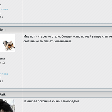
5
тители
й
 61
jjohn
Мне вот интересно стало: большинство врачей в мире считае
скотина не выпишет больничный.
ется
тители
й
 92
Azik
каннибал покончил жизнь самообедом