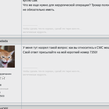
куплю сам.
Что же еще нужно для хирургической операции? Трокар полос
не обязательно иметь.
--------------------
чтобы сделать что-то хорошо, сделай это через кого-то...
неочеченская мудрость.
adada
У меня тут назрел такой вопрос: как вы относитесь к СМС м
Свой ответ присылайте на мой короткий номер 7350!
--------------------
чтобы сделать что-то хорошо, сделай это через кого-то...
орумчанин
неочеченская мудрость.
8
ренные
й
 503
aidOFF