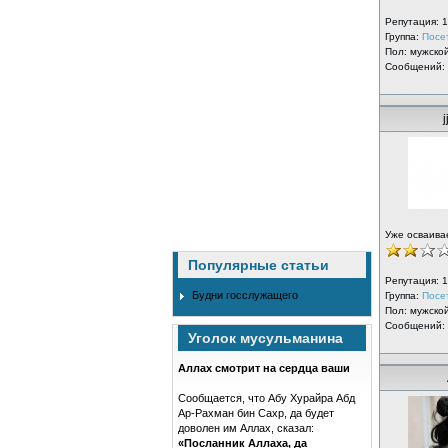
Репутация:
1
Группа:
Посе
Пол: мужско
Сообщений:
j
Уже осваива
Популярные статьи
Репутация:
1
Будни госслужащего
Группа:
Посе
Пол: мужско
Сообщений:
Уголок мусульманина
Аллах смотрит на сердца ваши
Сообщается, что Абу Хурайра Абд
Ар-Рахман бин Сахр, да будет
доволен им Аллах, сказал:
«Посланник Аллаха, да