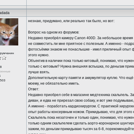
adada
незнаю, придумано, или реально так было, но вот:
Вопрос на одном из форумов:
Недавно приобрёл камеру Canon 400D. За небольшое время у
не совместить ли мне приятное с полезным. А именно - подр
фотосъёмки знаком не понаслышке - имел приличный опыт ф
орумчанин
этого нужно.
Объектив в наличии пока только китовый, понимаю, что нужен
только с китовым? Нужна внешняя вспышка, по деньгам прики
8
ренные
лучше взять.
й
Дополнительную карту памяти и аккумулятор куплю. Что ещё н
 503
моему, не обязательно иметь.
Ответ:
Недавно приобрел себе в магазине медтехника скальпель. 
диван, и едва не прирезал свою собаку, и вот уже подумываю
А именно - поработать кардиохирургом. С практикой хирург
опыт работы консервным ножом. Прикидываю, что для этого 
Скальпель пока незаточен и только один, понимаю, что нужен
только одним скальпелем сделать аорто-коронарное шунти
зажим, по деньгам прикидываю тысяч за 6-8, порекомендуйте