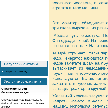
железного человека, и даж
агрегата в теле машины.
Эти мониторы объединяет о
три кадра вырезаны из разн
Абадэй чуть не застукал П
Он подходит к ней. На перв
покоится на столе. На втором
Абадэй отрубает Старка па
кадр. Генератор находится п
кадре заметьте шрам на лбу.
Популярные статьи
вытаскивает из чемоданчи
Будни госслужащего
груди мини-термоядерно
используются. Вставляет его
Уголок мусульманина
захватить и кусочек майки.
вытащил реактор, а круглый 
О нежелательности
бессмысленных дел
Железный человек засунул с
Сообщается, что Ибн Аббас, да
надрать кое-что Абадэю. 
будет доволен Аллах ими обоими,
машину. Используя репульсо
сказал: