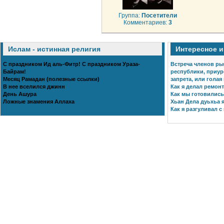
Группа:
Посетители
Комментариев:
3
Ислам - истинная религия
Интересное 
С праздником Ид аль-Фитр! С праздником Ураза-
Встреча членов ры
Байрам!
республики, приур
Месяц Рамадан (полезные ссылки)
запрета, или голая
В нее вселился джинн
Как я делал ремонт
День Ашура
Как мы готовились 
Ложные знамения Аллаха
Хьан Дела дуьхьа я
Как я разгуливал с