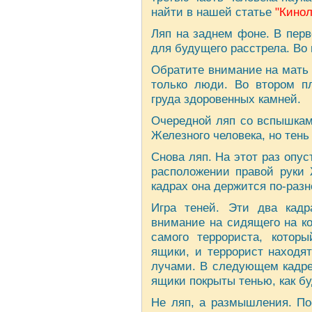
найти в нашей статье
"Кинол
Ляп на заднем фоне. В перв
для будущего расстрела. Во 
Обратите внимание на мать 
только люди. Во втором пл
груда здоровенных камней.
Очередной ляп со вспышками
Железного человека, но тень
Снова ляп. На этот раз опу
расположении правой руки 
кадрах она держится по-разн
Игра теней. Эти два кадр
внимание на сидящего на ко
самого тeррoриста, которы
ящики, и тeррoрист находя
лучами. В следующем кадре 
ящики покрыты тенью, как б
Не ляп, а размышления. По