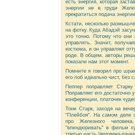
есть энергия, которая заста
энергии не в груди Желе
прекратиться подача энергии
Кстати, несколько размышл
на фотку. Куда Абадэй засун
это точно. Потому что они
управлять. Значит, получае
костюма, и он управляет отт
роде. В общем, авторы реши
показали нам этот момент.
Помните я говорил про шрам
его лоб идеально чист, без 
Пеппер поправляет Старку
Поправляет его достаточно у
конференции, платочек чуде
Тони Старк, заходя на вече
"Плейбоя". На самом деле э
про Железного человек
"впиндюривать" в фильм ху
третью часть Человека-паука