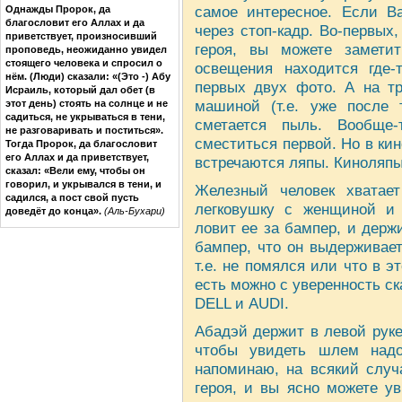
самое интересное. Если В
Однажды Пророк, да
благословит его Аллах и да
через стоп-кадр. Во-первых,
приветствует, произносивший
героя, вы можете замети
проповедь, неожиданно увидел
стоящего человека и спросил о
освещения находится где-
нём. (Люди) сказали: «(Это -) Абу
первых двух фото. А на тр
Исраиль, который дал обет (в
машиной (т.е. уже после т
этот день) стоять на солнце и не
садиться, не укрываться в тени,
сметается пыль. Вообще
не разговаривать и поститься».
сместиться первой. Но в кин
Тогда Пророк, да благословит
его Аллах и да приветствует,
встречаются ляпы. Киноляпы
сказал: «Вели ему, чтобы он
говорил, и укрывался в тени, и
Железный человек хватае
садился, а пост свой пусть
легковушку с женщиной и
доведёт до конца».
(Аль-Бухари)
ловит ее за бампер, и держ
бампер, что он выдерживае
т.е. не помялся или что в э
есть можно с уверенность с
DELL и AUDI.
Абадэй держит в левой рук
чтобы увидеть шлем надо
напоминаю, на всякий случ
героя, и вы ясно можете уви