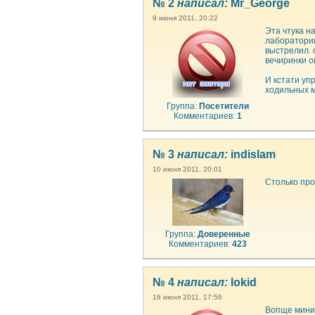
№ 2
написал:
Mr_George
9 июня 2011, 20:22
Эта чтука н
лаборатории
выстрелил. 
вечиринки о
И кстати уп
ходильных м
Группа:
Посетители
Комментариев:
1
№ 3
написал:
indislam
10 июня 2011, 20:01
Столько про
Группа:
Доверенные
Комментариев:
423
№ 4
написал:
lokid
18 июня 2011, 17:56
Вопще мини