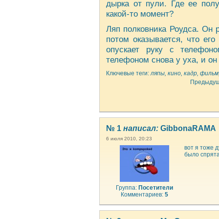
дырка от пули. Где ее пол
какой-то момент?
Ляп полковника Роудса. Он 
потом оказывается, что его
опускает руку с телефон
телефоном снова у уха, и он
Ключевые теги:
ляпы, кино, кадр, фильм
Предыдущ
№ 1
написал:
GibbonaRAMA
6 июля 2010, 20:23
вот я тоже 
было спрята
Группа:
Посетители
Комментариев:
5