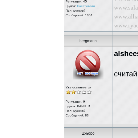
Репутация:
45
www.sala
Группа:
Посетители
Пол: мужской
www.alha
Сообщений: 1064
www.ryad
bergmann
alshee
считай
Уже осваивается
Репутация:
9
Группа: BANNED
Пол: мужской
Сообщений: 83
Цхьоро