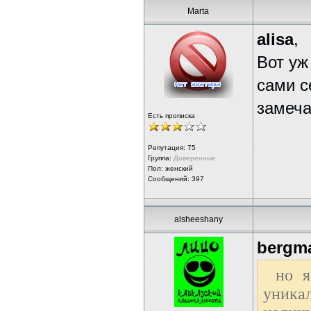
Marta
alisa
,
Вот уж
сами с
замеча
Есть прописка
Репутация:
75
Группа:
Доверенные
Пол: женский
Сообщений: 397
alsheeshany
bergm
но я
уника