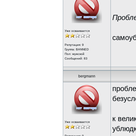
Пробле
Уже осваивается
самоуб
Репутация:
9
Группа: BANNED
Пол: мужской
Сообщений: 83
bergmann
пробле
безусл
к вели
Уже осваивается
ублюдк
Репутация:
9