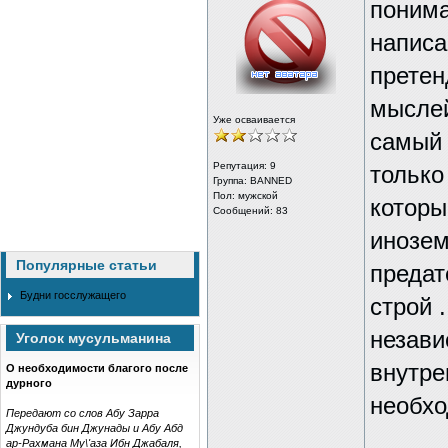
понима
написа
претен
мыслей
Уже осваивается
самый 
Репутация:
9
только
Группа: BANNED
Пол: мужской
которы
Сообщений: 83
инозем
Популярные статьи
предат
Будни госслужащего
строй 
незави
Уголок мусульманина
внутре
О необходимости благого после
дурного
необхо
Передают со слов Абу Зарра
Джундуба бин Джунады и Абу Абд
ар-Рахмана Му\'аза Ибн Джабаля,