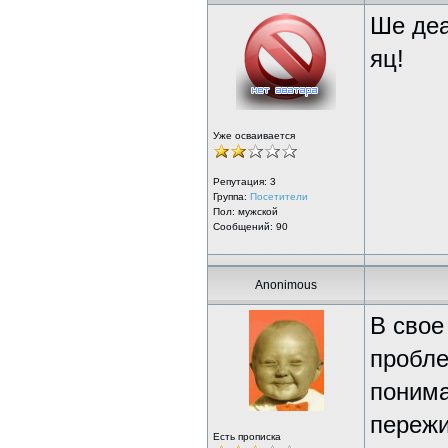
Ше деа
яц!
Уже осваивается
Репутация:
3
Группа:
Посетители
Пол: мужской
Сообщений: 90
Anonimous
В свое
пробле
понима
пережи
Есть прописка