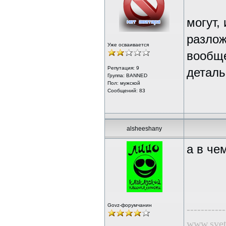
могут,
разлож
Уже осваивается
вообще
Репутация:
9
деталь
Группа: BANNED
Пол: мужской
Сообщений: 83
alsheeshany
а в че
Govz-форумчанин
-----------
www.svet