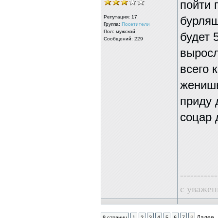
пойти 
Репутация:
17
бурлящ
Группа:
Посетители
Пол: мужской
будет 
Сообщений: 229
выросл
всего 
женишь
приду 
соцар 
-----------
с уважен
Далее
8 страниц
1
2
3
4
5
6
7
8