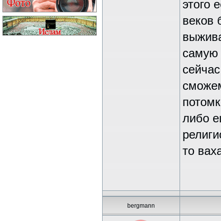
этого 
веков 
выжива
самую 
сейчас
сможем
потомк
либо е
религи
то вax
bergmann