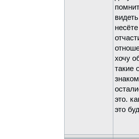
помнит
видеть
несёте
отчаст
отноше
хочу о
такие 
знаком
остали
это. к
это бу