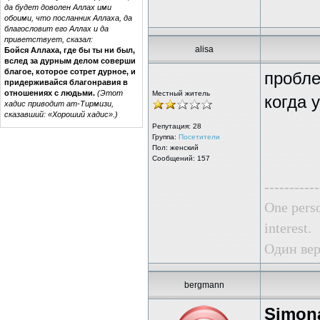
да будет доволен Аллах ими
обоими, что посланник Аллаха, да
благословит его Аллах и да
приветствует, сказал:
alisa
Бойся Аллаха, где бы ты ни был,
вслед за дурным делом соверши
благое, которое сотрет дурное, и
пробле
придерживайся благонравия в
отношениях с людьми.
(Этот
Местный житель
когда у
хадис приводит ат-Тирмизи,
сказавший: «Хороший хадис».)
Репутация:
28
Группа:
Посетители
Пол: женский
Сообщений: 157
-----------
One perso
interest.
Один вер
bergmann
Simon