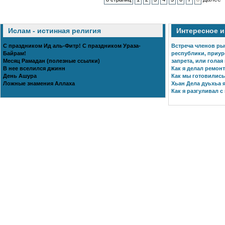
Ислам - истинная религия
Интересное 
С праздником Ид аль-Фитр! С праздником Ураза-
Встреча членов ры
Байрам!
республики, приур
Месяц Рамадан (полезные ссылки)
запрета, или голая
В нее вселился джинн
Как я делал ремонт
День Ашура
Как мы готовились 
Ложные знамения Аллаха
Хьан Дела дуьхьа я
Как я разгуливал с