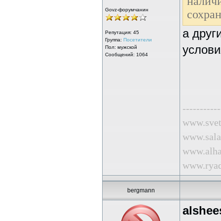
налич
Govz-форумчанин
сохран
а друг
Репутация:
45
Группа:
Посетители
услови
Пол: мужской
Сообщений: 1064
-----------
www.svet
www.sala
www.alha
www.ryad
bergmann
alshee