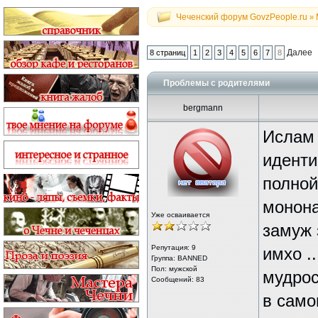
Чеченский форум GovzPeople.ru
»
Далее
8 страниц
1
2
3
4
5
6
7
8
Проблемы с родителями
bergmann
Ислам 
иденти
полной
монона
Уже осваивается
замуж 
Репутация:
9
имхо .
Группа: BANNED
Пол: мужской
мудрос
Сообщений: 83
в само