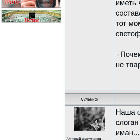
иметь 
состав
тот мо
свето
- Почем
не тва
Суламиф
Наша с
слоган
иман..
Активный форумчанин