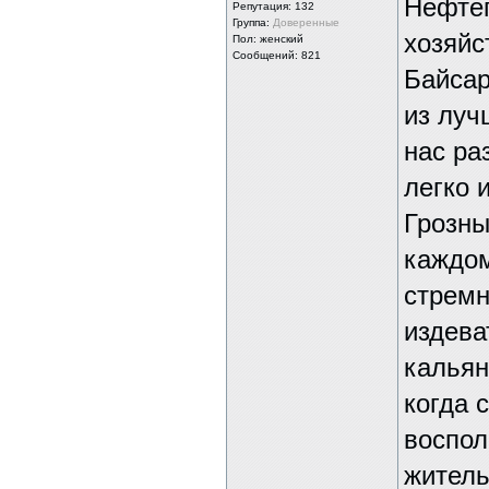
Нефтеп
Репутация:
132
Группа:
Доверенные
хозяйс
Пол: женский
Сообщений: 821
Байсар
из луч
нас ра
легко 
Грозны
каждом
стремн
издева
кальян
когда 
воспол
житель