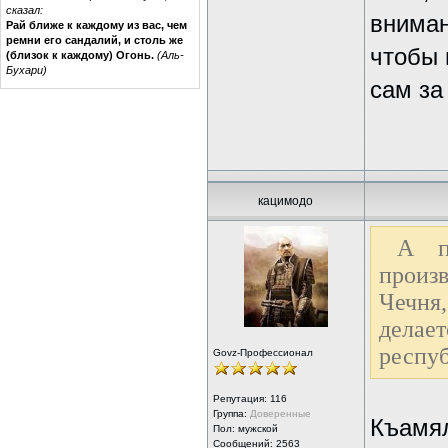
сказал:
вниман
Рай ближе к каждому из вас, чем
ремни его сандалий, и столь же
чтобы 
(близок к каждому) Огонь.
(Аль-
Бухари)
сам за
кацимодо
А п
произв
Чечня
делает
респуб
Govz-Профессионал
Репутация:
116
Группа:
Доверенные
Къамял
Пол: мужской
Сообщений: 2563