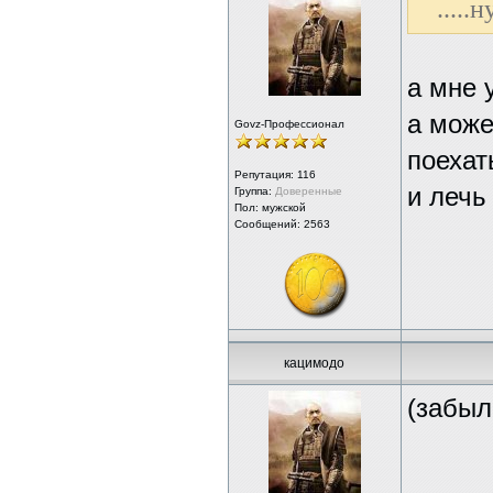
.....
а мне 
а може
Govz-Профессионал
поехат
Репутация:
116
и лечь
Группа:
Доверенные
Пол: мужской
Сообщений: 2563
кацимодо
(забыл