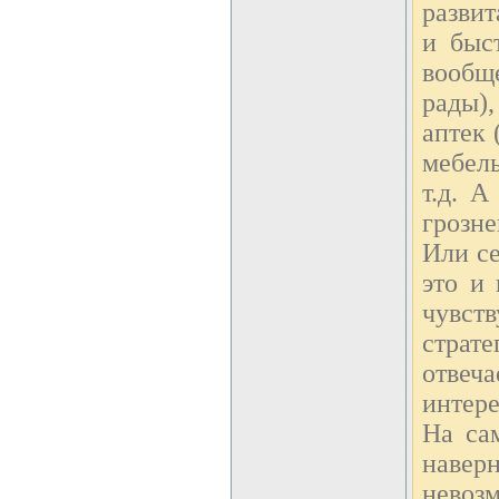
развит
и быс
вообщ
рады)
аптек 
мебель
т.д. А
грозн
Или се
это и
чувст
страт
отвеч
интере
На са
навер
невоз