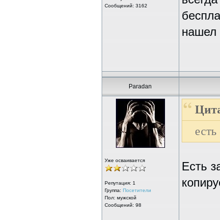
Сообщений: 3162
беспла
нашел 
Paradan
Цита
есть
Уже осваивается
Есть з
копируе
Репутация:
1
Группа:
Посетители
Пол: мужской
Сообщений: 98