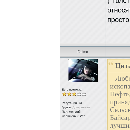
("толс
относя
просто
Fatima
Цит
Любо
ископ
Есть прописка
Нефт
прина
Репутация:
13
Группа:
Доверенные
Сельс
Пол: женский
Байсар
Сообщений: 255
лучши