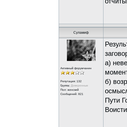
отчиты
Суламиф
Резуль
загово
а) нев
Активный форумчанин
момент
б) воз
Репутация:
132
Группа:
Доверенные
осмысл
Пол: женский
Сообщений: 821
Пути Г
Воисти