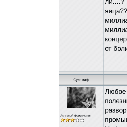
ли....?
яица?
миллиа
миллиа
концер
от боли
Суламиф
Любое 
полезн
разво
Активный форумчанин
промыш