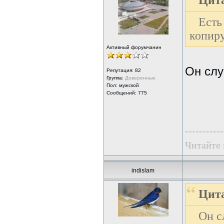
Цита
Есть
копируе
Активный форумчанин
Он слу
Репутация:
82
Группа:
Доверенные
Пол: мужской
Сообщений: 775
-----------
Читайте 
indislam
Цита
Он с