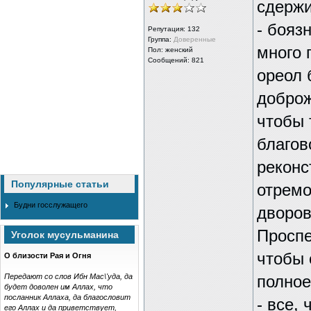
сдержи
- бояз
Репутация:
132
Группа:
Доверенные
много 
Пол: женский
Сообщений: 821
ореол 
доброж
чтобы 
благов
реконс
Популярные статьи
отремо
Будни госслужащего
дворов
Проспе
Уголок мусульманина
чтобы 
О близости Рая и Огня
Передают со слов Ибн Мас\'уда, да
полное
будет доволен им Аллах, что
посланник Аллаха, да благословит
- все,
его Аллах и да приветствует,