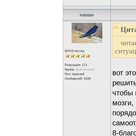
indislam
Цита
чита
ситуа
GOVZ-постер
Репутация:
171
Группа:
Доверенные
вот это з
Пол: мужской
Сообщений: 3162
решит
чтобы 
мозги,
порядо
самоот
8-благ