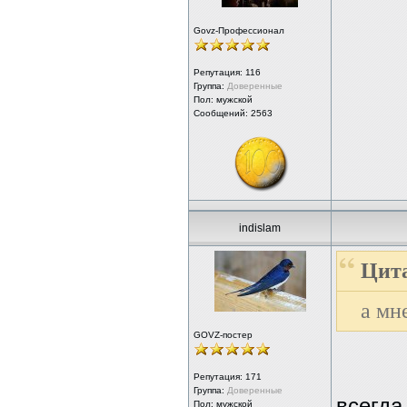
Govz-Профессионал
Репутация:
116
Группа:
Доверенные
Пол: мужской
Сообщений: 2563
indislam
Цита
а мн
GOVZ-постер
Репутация:
171
Группа:
Доверенные
всегда
Пол: мужской