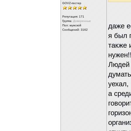
GOVZ-постер
Репутация:
171
Группа:
Доверенные
даже е
Пол: мужской
Сообщений: 3162
я был г
также 
нужен!
Людей 
думать
уехал, 
а сред
говори
горизо
органи