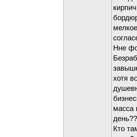
кирпич
бордюр
мелкое
соглас
Нне фо
Безраб
завыше
хотя в
душевн
бизнес
масса 
день??
Кто та