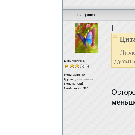
margaritka
[
Цита
Люд
думать
Есть прописка
Репутация:
40
Группа:
Доверенные
Пол: женский
Сообщений: 304
Осторо
меньш