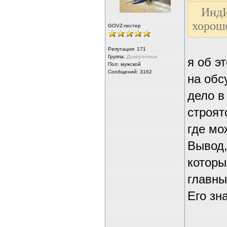
ИндИ
хорошо
GOVZ-постер
Репутация:
171
Группа:
Доверенные
я об э
Пол: мужской
Сообщений: 3162
на обс
дело в
строят
где мо
Вывод,
которы
главны
Его зн