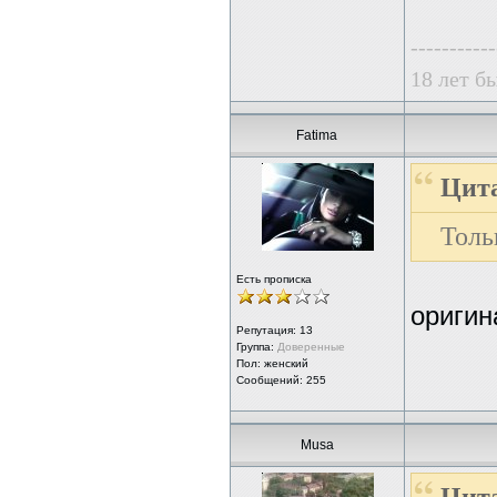
-----------
18 лет б
Fatima
Цита
Толь
Есть прописка
оригин
Репутация:
13
Группа:
Доверенные
Пол: женский
Сообщений: 255
Musa