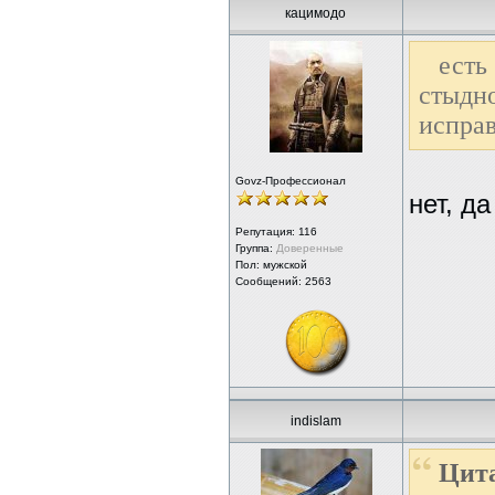
кацимодо
есть
стыд
испра
Govz-Профессионал
нет, д
Репутация:
116
Группа:
Доверенные
Пол: мужской
Сообщений: 2563
indislam
Цит