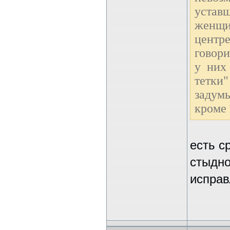
уста
женщи
центр
говори
у них
тетки
задумы
кроме
есть с
стыдно
исправ