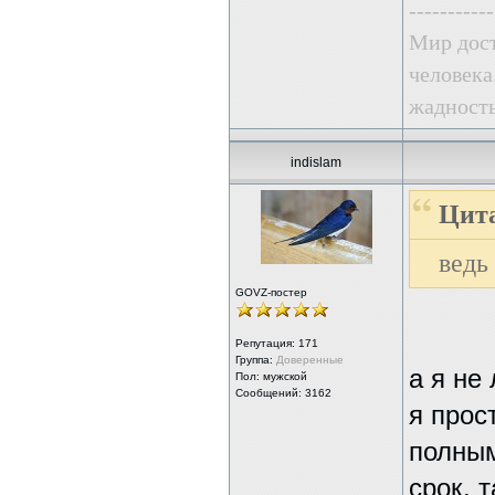
-----------
Мир дост
человека
жадность
indislam
Цита
ведь
GOVZ-постер
Репутация:
171
Группа:
Доверенные
а я не
Пол: мужской
Сообщений: 3162
я прос
полным
срок, 