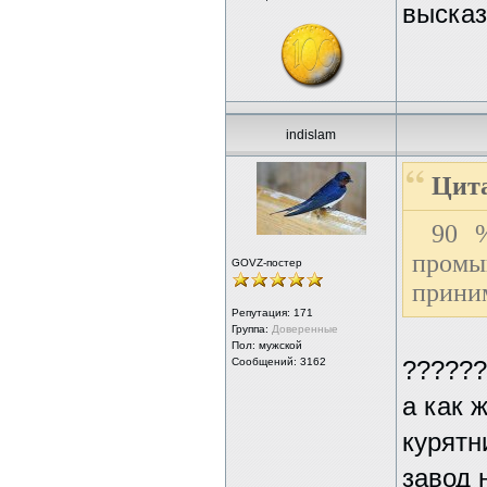
высказ
indislam
Цит
90 %
промы
GOVZ-постер
приним
Репутация:
171
Группа:
Доверенные
Пол: мужской
Сообщений: 3162
??????
а как 
курятн
завод 