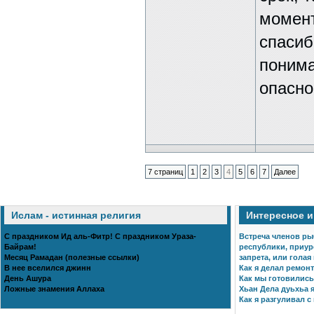
момент
спасиб
понима
опасно
7 страниц
1
2
3
4
5
6
7
Далее
Ислам - истинная религия
Интересное 
С праздником Ид аль-Фитр! С праздником Ураза-
Встреча членов ры
Байрам!
республики, приур
Месяц Рамадан (полезные ссылки)
запрета, или голая
В нее вселился джинн
Как я делал ремонт
День Ашура
Как мы готовились 
Ложные знамения Аллаха
Хьан Дела дуьхьа я
Как я разгуливал с