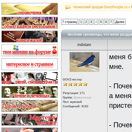
Чеченский форум GovzPeople.ru
»
7 страниц
1
2
3
4
5
6
7
Далее
бесячие грозненцы, что меня раздр
indislam
меня б
мне.
GOVZ-постер
- Поче
Репутация:
171
а меня
Группа:
Доверенные
Пол: мужской
присте
Сообщений: 3162
- Поче