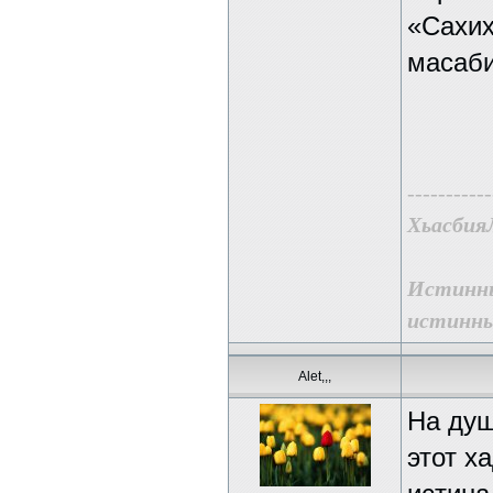
«Сахих
масаби
-----------
ХьасбияЛ
Истинны
истинны
Alet,,,
На душ
этот х