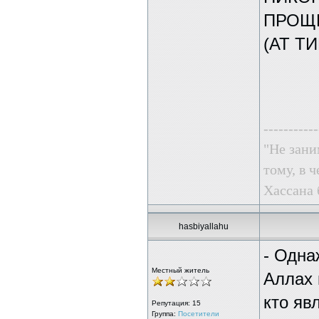
ПРОЩЕ
(АТ Т
-----------
"Не зани
тому, в ч
Хассана 
hasbiyallahu
- Одна
Местный житель
Аллах 
кто яв
Репутация:
15
Группа:
Посетители