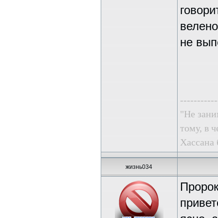
говорит
велено
не вып
-----------
"Не зани
тому, в ч
Хассана 
жизнь034
Пророк
привет