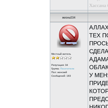
Хассана 
жизнь034
АЛЛАХ
ТЕХ П
ПРОСЬ
СДЕЛА
Местный житель
АДАМА
Репутация:
34
ОБЛА
Группа:
Посетители
Пол: женский
У МЕН
Сообщений: 183
ПРИДЕ
КОТОР
ПРЕДС
НИКОГ