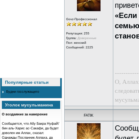
привет
«Если 
Govz-Профессионал
семью,
Репутация:
255
станов
Группа:
Доверенные
Пол: женский
Сообщений: 2225
-----------
О, Аллах
Популярные статьи
следоват
Будни госслужащего
мусульма
Уголок мусульманина
О воздаяние за намерение
FATIK
Сообщается, что Абу Бакра Нуфай\'
Сообща
бин аль-Харис ас-Сакафи, да будет
доволен им Аллах, сказал:
будет 
Однажды Посланник Аллаха, да