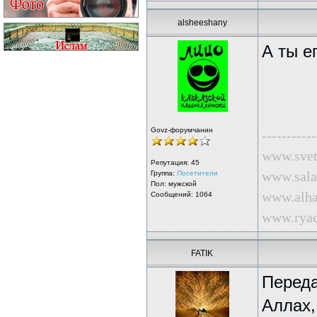
alsheeshany
А ты е
Govz-форумчанин
-----------
www.svet
Репутация:
45
www.sala
Группа:
Посетители
Пол: мужской
www.alha
Сообщений: 1064
www.ryad
FATIK
Переда
Аллах,