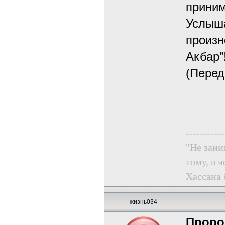
приним
Услыша
произн
Акбар”
(Перед
-----------
"Не зани
тому, в ч
Хассана 
жизнь034
Пророк