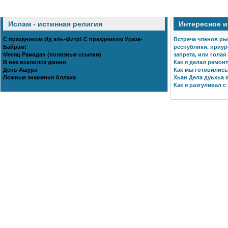
Ислам - истинная религия
Интересное 
С праздником Ид аль-Фитр! С праздником Ураза-
Встреча членов ры
Байрам!
республики, приур
Месяц Рамадан (полезные ссылки)
запрета, или голая
В нее вселился джинн
Как я делал ремонт
День Ашура
Как мы готовились 
Ложные знамения Аллаха
Хьан Дела дуьхьа я
Как я разгуливал с