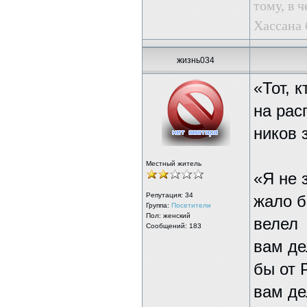
тому, в ч
Хассана 
жизнь034
«Тот, 
на рас
ников 
Местный житель
«Я не 
Репутация:
34
жало б
Группа:
Посетители
Пол: женский
велел
Сообщений: 183
вам де
бы от 
вам де