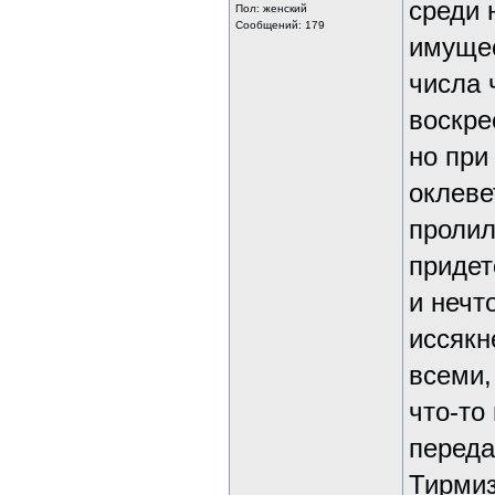
среди 
Пол: женский
Сообщений: 179
имущес
числа 
воскре
но при
оклеве
пролил
придет
и нечт
иссякн
всеми,
что-то 
переда
Тирмиз