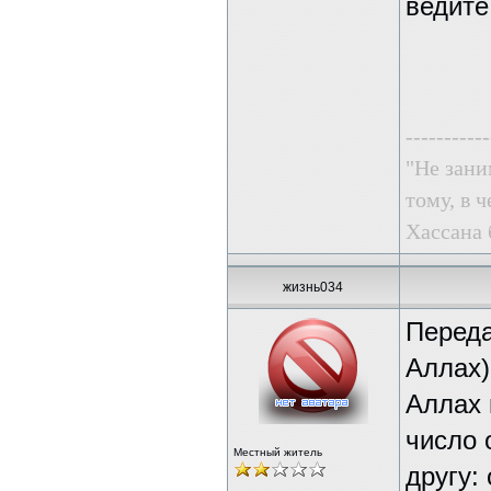
ведите
-----------
"Не зани
тому, в ч
Хассана 
жизнь034
Переда
Аллах)
Аллах 
число 
Местный житель
другу: