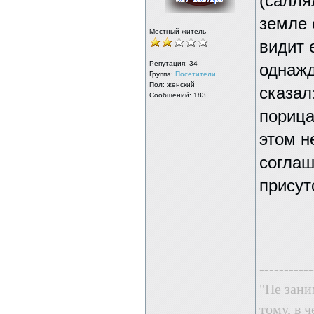
(салля
земле 
Местный житель
видит 
Репутация:
34
однажд
Группа:
Посетители
Пол: женский
сказал
Сообщений: 183
порица
этом н
соглаш
присут
-----------
"Не зани
тому, в ч