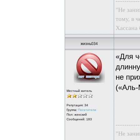
-----------
"Не зани
тому, в ч
Хассана 
жизнь034
«Для ч
длинну
не при
(«Аль-
Местный житель
Репутация:
34
Группа:
Посетители
Пол: женский
Сообщений: 183
-----------
"Не зани