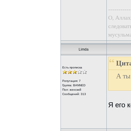
-----------
О, Аллах
следоват
мусульма
Limda
Цита
Есть прописка
А ты
Репутация:
7
Группа: BANNED
Пол: женский
Сообщений: 313
Я его 