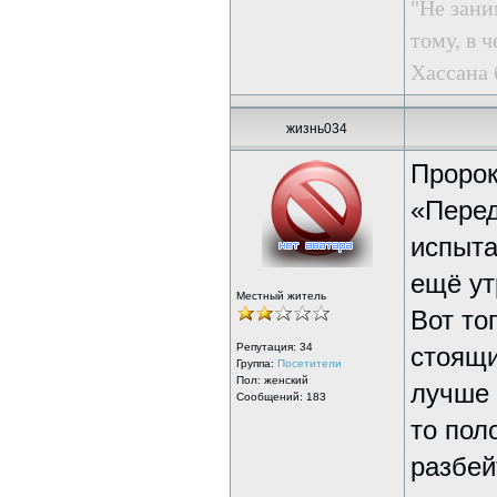
"Не зани
тому, в ч
Хассана 
жизнь034
Пророк
«Перед
испыта
ещё ут
Местный житель
Вот то
Репутация:
34
стоящи
Группа:
Посетители
Пол: женский
лучше 
Сообщений: 183
то пол
разбей