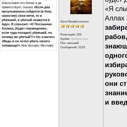
благословит его Аллах и да
«Я слы
приветствует, сказал:
«Если два
мусульманина сойдутся (в бою,
скрестив) свои мечи, то и
Аллах 
убивший, и убитый окажутся в
Govz-Профессионал
Аду». Я спросил: «О Посланник
забира
Аллаха, (будет справедливо,
если туда попадет) убивший, но
Репутация:
255
рабов,
почему же убитый?!» Он ответил:
Группа:
Доверенные
«Ведь и он хотел убить своего
Пол: женский
знающи
товарища!»
(Аль-Бухари; Муслим)
Сообщений: 2225
одног
избир
руков
они с
знание
и введ