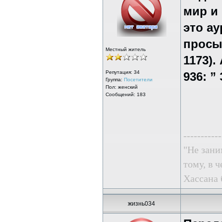
мир и
это ау
просы
Местный житель
1173).
Репутация:
34
936: ”
Группа:
Посетители
Пол: женский
Сообщений: 183
-----------
"Не зани
тому, в ч
Хассана 
жизнь034