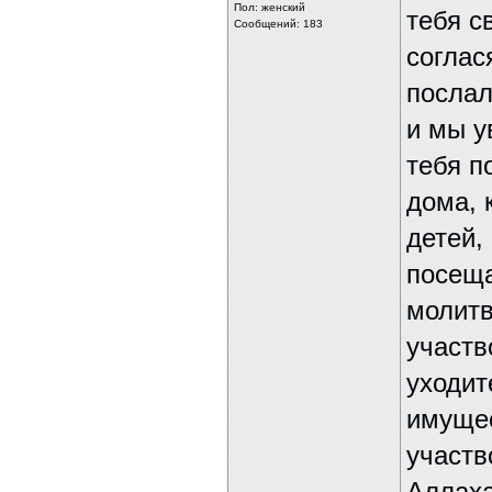
Пол: женский
тебя с
Сообщений: 183
соглас
послал
и мы у
тебя п
дома, 
детей,
посеща
молитв
участв
уходит
имущес
участв