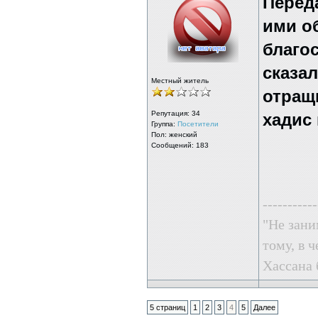
Переда
ими о
благос
сказа
Местный житель
отращ
Репутация:
34
хадис
Группа:
Посетители
Пол: женский
Сообщений: 183
-----------
"Не зани
тому, в ч
Хассана 
5 страниц
1
2
3
4
5
Далее