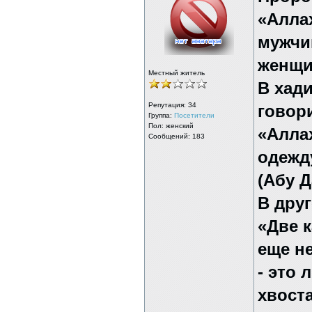
«Алла
мужчи
женщи
Местный житель
В хади
Репутация:
34
говор
Группа:
Посетители
Пол: женский
«Алла
Сообщений: 183
одежд
(Абу Д
В дру
«Две к
еще н
- это
хвоста