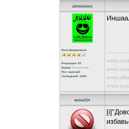
alsheeshany
ИншааЛ
Govz-форумчанин
-----------
www.svet
Репутация:
45
www.sala
Группа:
Посетители
Пол: мужской
www.alha
Сообщений: 1064
www.ryad
жизнь034
[i]"До
избавь