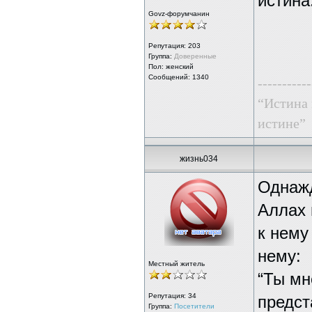
истина
Govz-форумчанин
Репутация:
203
Группа:
Доверенные
Пол: женский
Сообщений: 1340
-----------
“Истина 
истине”
жизнь034
Однажд
Аллах 
к нему
нему:
Местный житель
“Ты мн
Репутация:
34
предст
Группа:
Посетители