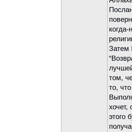
Аллаха
Послан
поверн
когда-
религи
Затем 
“Возвр
лучшей
том, ч
то, чт
Выполн
хочет,
этого 
получа