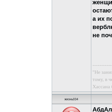
женщи
остают
а их 
верблю
не поч
-----------
"Не зани
тому, в ч
Хассана 
жизнь034
АбдАл