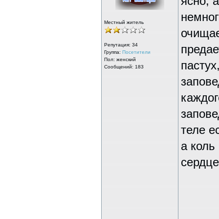
ясно, 
немног
Местный житель
очищае
Репутация:
34
предае
Группа:
Посетители
Пол: женский
пастух
Сообщений: 183
запове
каждог
запове
теле е
а коль
сердце