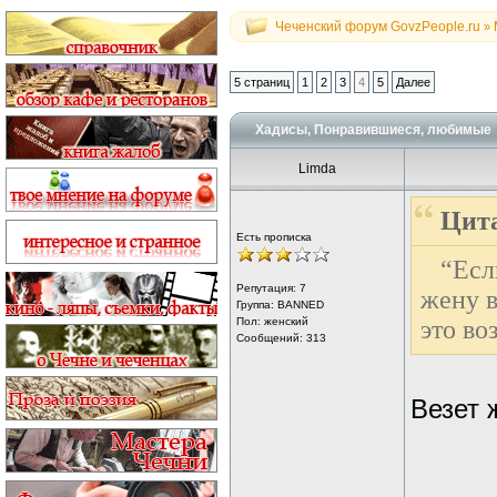
Чеченский форум GovzPeople.ru
»
5 страниц
1
2
3
4
5
Далее
Хадисы, Понравившиеся, любимые
Limda
Цита
Есть прописка
“Есл
Репутация:
7
жену в
Группа: BANNED
Пол: женский
это во
Сообщений: 313
Везет 