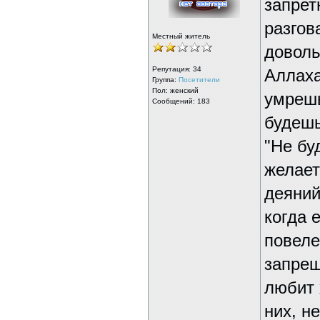
запрет
разгов
Местный житель
доволь
Репутация:
34
Аллаха
Группа:
Посетители
Пол: женский
умрешь
Сообщений: 183
будешь
"Не бу
желает
деяний
когда 
повеле
запрещ
любит 
них, н