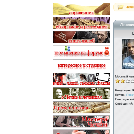
Чече
Лечение
Местный жи
Репутация:
9
Группа:
Посе
Пол: мужско
Сообщений: