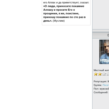
его Аллах и да приветствует, сказал:
«О люди, приносите покаяние
Аллаху и просите Его о
прощении, я же, поистине,
приношу покаяние по сто раз в
день».
(Муслим)
Местный жи
Репутация:
9
Группа:
Посе
Пол: мужско
Сообщений: