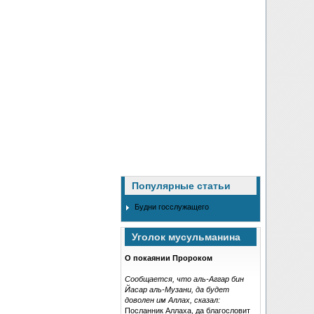
Популярные статьи
Будни госслужащего
Уголок мусульманина
О покаянии Пророком
Сообщается, что аль-Аггар бин
Йасар аль-Музани, да будет
доволен им Аллах, сказал:
Посланник Аллаха, да благословит