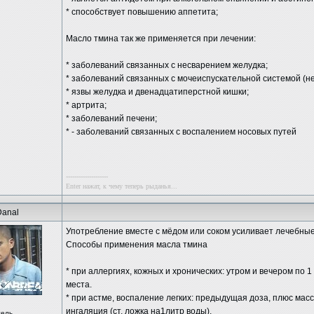
* способствует повышению аппетита;
Масло тмина так же применяется при лечении:
* заболеваний связанных с несварением желудка;
* заболеваний связанных с мочеиспускательной системой (н
* язвы желудка и двенадцатиперстной кишки;
* артрита;
* заболеваний печени;
* - заболеваний связанных с воспалением носовых путей
--------------------
Enter нажат, к чему теперь рыданья...
Danal
Употребление вместе с мёдом или соком усиливает лечебные
Способы применения масла тмина
* при аллергиях, кожных и хронических: утром и вечером по 
места.
* при астме, воспаление легких: предыдущая доза, плюс мас
ингаляция (ст. ложка на1литр воды).
тель