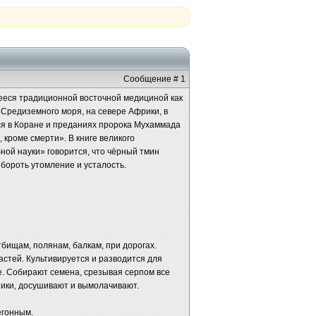
Сообщение # 1
ееся традиционной восточной медициной как
 Средиземного моря, на севере Африки, в
ся в Коране и преданиях пророка Мухаммада
, кроме смерти». В книге великого
ной науки» говорится, что чёрный тмин
бороть утомление и усталость.
тбищам, полянам, балкам, при дорогах.
астей. Культивируется и разводится для
е. Собирают семена, срезывая серпом все
опики, досушивают и вымолачивают.
егонным.