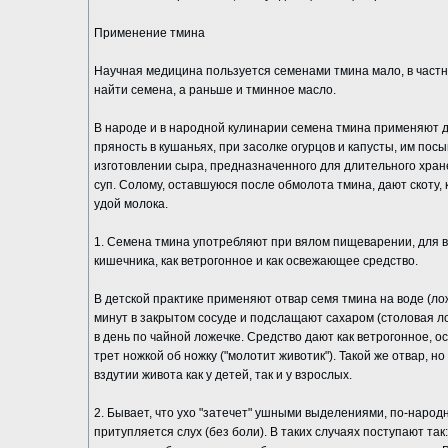
Применение тмина
Научная медицина пользуется семенами тмина мало, в частн
найти семена, а раньше и тминное масло.
В народе и в народной кулинарии семена тмина применяют д
пряность в кушаньях, при засолке огурцов и капусты, им пос
изготовлении сыра, предназначенного для длительного хра
суп. Солому, оставшуюся после обмолота тмина, дают скоту,
удой молока.
1. Семена тмина употребляют при вялом пищеварении, для 
кишечника, как ветрогонное и как освежающее средство.
В детской практике применяют отвар семя тмина на воде (лож
минут в закрытом сосуде и подслащают сахаром (столовая ло
в день по чайной ложечке. Средство дают как ветрогонное, ос
трет ножкой об ножку ("молотит животик"). Такой же отвар, н
вздутии живота как у детей, так и у взрослых.
2. Бывает, что ухо "затечет" ушными выделениями, по-наро
притупляется слух (без боли). В таких случаях поступают так: