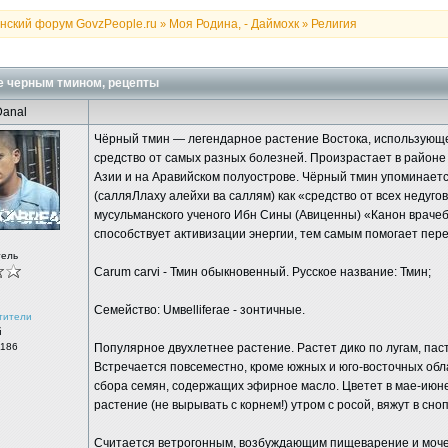
нский форум GovzPeople.ru
Моя Родина, - Даймохк
Религия
»
»
 черным тмином, рецепты
Danal
Чёрный тмин — легендарное растение Востока, использующ
средство от самых разных болезней. Произрастает в районе
Азии и на Аравийском полуострове. Чёрный тмин упоминает
(салляЛлаху алейхи ва саллям) как «средство от всех недугов
мусульманского ученого Ибн Сины (Авиценны) «Канон врачеб
способствует активизации энергии, тем самым помогает пере
тель
Carum carvi - Тмин обыкновенный. Русское название: Тмин;
Семейство: Uмвеlliferae - зонтичные.
тители
й
 186
Популярное двухлетнее растение. Растет дико по лугам, пас
Встречается повсеместно, кроме южных и юго-восточных обл
сбора семян, содержащих эфирное масло. Цветет в мае-июн
растение (не вырывать с корнем!) утром с росой, вяжут в сн
Считается ветрогонным, возбуждающим пищеварение и моч