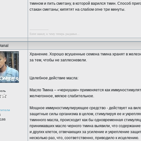
тмином и пить сметану, в которой варился тмин. Способ при
стакан сметаны; кипятят на слабом огне три минуты.
--------------------
Enter нажат, к чему теперь рыданья...
Danal
Хранение. Хорошо всушенные семена тмина хранят в железн
за тем, чтобы не заплесневели.
Целебное действие масла:
Масло Тмина – «чернушки» применяется как иммуностимулят
тель
желчегонное, мягкое слабительное.
Мощное иммуностимулирующее средство - действует на вилоч
тители
защитные силы организма в целом, стимулируя ее и укрепля
й
 186
тминного масла, происходит как бы одновременная стимуляц
принимавших масло черного тмина выявили, что содержание
и других клеток, отвечающих за усиление и укрепление защи
несколько раз, что, соответственно, приводило к исцелению.