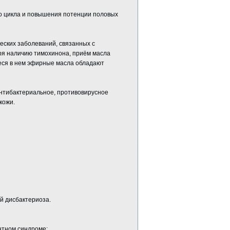
о цикла и повышения потенции половых
еских заболеваний, связанных с
я наличию тимохинона, приём масла
еся в нем эфирные масла обладают
антибактериальное, противовирусное
кожи.
й дисбактериоза.
нтном синдроме;