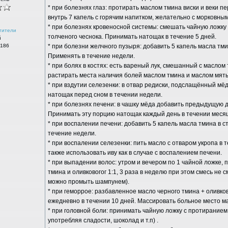
* при болезнях глаз: протирать маслом тмина виски и веки 
внутрь 7 капель с горячим напитком, желательно с морковным
* при болезнях кровеносной системы: смешать чайную ложку 
тители
толченого чеснока. Принимать натощак в течение 5 дней.
й
 186
* при болезни желчного пузыря: добавить 5 капель масла тми
Применять в течение недели.
* при болях в костях: есть вареный лук, смешанный с маслом
растирать места наличия болей маслом тмина и маслом мят
* при вздутии селезенки: в отвар редиски, подслащённый мёд
натощак перед сном в течении недели.
* при болезнях печени: в чашку мёда добавить предыдущую д
Принимать эту порцию натощак каждый день в течении меся
* при воспалении печени: добавить 5 капель масла тмина в 
течение недели.
* при воспалении селезенки: пить масло с отваром укропа в 
также использовать иву как в случае с воспалением печени.
* при выпадении волос: утром и вечером по 1 чайной ложке,
тмина и оливковогог 1:1, 3 раза в неделю при этом смесь не с
можно промыть шампунем).
* при геморрое: разбавленное масло черного тмина + оливко
ежедневно в течении 10 дней. Массировать больное место м
* при головной боли: принимать чайную ложку с протиранием 
употребляя сладости, шоколад и т.п) .