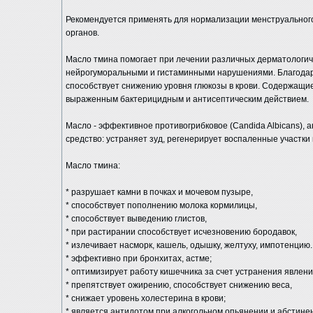
Рекомендуется применять для нормализации менструальног
органов.
Масло тмина помогает при лечении различных дерматологич
нейрогуморальными и гистаминными нарушениями. Благодар
способствует снижению уровня глюкозы в крови. Содержащи
выраженным бактерицидным и антисептическим действием.
Масло - эффективное противогрибковое (Candida Albicans), 
средство: устраняет зуд, регенерирует воспаленные участки 
Масло тмина:
* разрушает камни в почках и мочевом пузыре,
* способствует пополнению молока кормилицы,
* способствует выведению глистов,
* при растирании способствует исчезновению бородавок,
* излечивает насморк, кашель, одышку, желтуху, импотенцию.
* эффективно при бронхитах, астме;
* оптимизирует работу кишечника за счет устранения явлени
* препятствует ожирению, способствует снижению веса,
* снижает уровень холестерина в крови;
* является антидотом при алкогольном опьянении и абстине