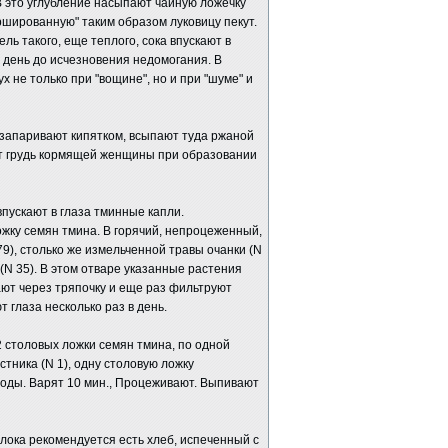
В это углубление насыпают чайную ложечку
ршированную" таким образом луковицу пекут.
ль такого, еще теплого, сока впускают в
в день до исчезновения недомогания. В
х не только при "вощине", но и при "шуме" и
 запаривают кипятком, всыпают туда ржаной
ют грудь кормящей женщины при образовании
пускают в глаза тминные капли.
ожку семян тмина. В горячий, непроцеженный,
9), столько же измельченной травы очанки (N
(N 35). В этом отваре указанные растения
ают через тряпочку и еще раз фильтруют
 глаза несколько раз в день.
2 столовых ложки семян тмина, по одной
тника (N 1), одну столовую ложку
 воды. Варят 10 мин., Процеживают. Выпивают
лока рекомендуется есть хлеб, испеченный с