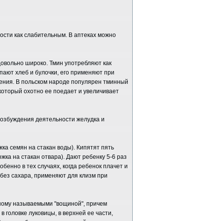
ости как слабительным. В аптеках можно
овольно широко. Тмин употребляют как
ыпают хлеб и булочки, его применяют при
нения. В польском народе популярен тминный
 который охотно ее поедает и увеличивает
возбуждения деятельности желудка и
ка семян на стакан воды). Кипятят пять
жка на стакан отвара). Дают ребенку 5-6 раз
обенно в тех случаях, когда ребенок плачет и
о без сахара, применяют для клизм при
дному называемыми "вощиной", причем
 в головке луковицы, в верхней ее части,