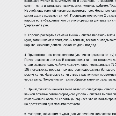
вырезают кубик и ножом углубляют и расширяют отверстие. 
семян тмина и закрывают вынутым из луковицы кубиком. "Фа
Из этой, еще горячей луковицы, выжимают сок. Несколько капе
канал уха и закрывают ваткой. Процедуру повторяют 2 раза 
народе есть убеждение, что от этого средства улучшается слу
"дерганье" в ухе.
3. Хорошо растертые семена тмина и листья перечной мяты
муки, замешивают и этим, очень теплым, тестом обкладыва
нарыва. Лечение длится несколько дней подряд.
4. При постоянном слезотечении (усиливающемся на ветру) в
Приготовляются они так: В стакане воды кипятят столовую л
отвар всыпают одну чайную ложечку лепестков васильков (N 7
15) и столько же порезанных листьев подорожника большого 
мокнут сутки. На вторые сутки отвар с растениями процежив
через ватку. Полученными таким образом каплями закапывают
5. При вздутиях кишечника пьют отвар из следующей смеси: 
чайной ложечке семян огородного укропа и листьев тысячелис
измельченной овсяной соломы (N 76) - все это на пол-литра
на протяжении дня малыми глотками.
6. Матерям, кормящим грудью, для увеличения количества мо