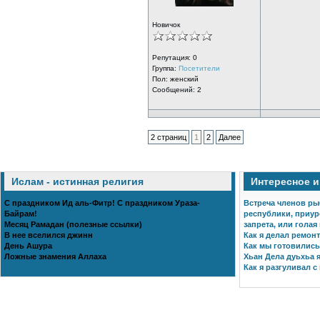
Новичок
Репутация:
0
Группа:
Посетители
Пол: женский
Сообщений: 2
2 страниц
1
2
Далее
Ислам - истинная религия
Интересное 
С праздником Ид аль-Фитр! С праздником Ураза-
Встреча членов ры
Байрам!
республики, приур
Месяц Рамадан (полезные ссылки)
запрета, или голая
В нее вселился джинн
Как я делал ремонт
День Ашура
Как мы готовились 
Ложные знамения Аллаха
Хьан Дела дуьхьа я
Как я разгуливал с