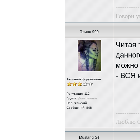
-----------
Говори у
Элина 999
Читая 
данног
можно 
- ВСЯ 
Активный форумчанин
Репутация:
112
Группа:
Доверенные
Пол: женский
Сообщений: 848
-----------
Люблю G
Mustang GT