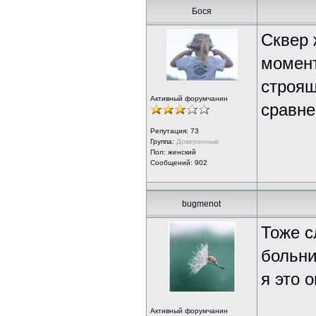
Бося
Сквер 
момент
строящ
Активный форумчанин
сравне
Репутация:
73
Группа:
Доверенные
Пол: женский
Сообщений: 902
bugmenot
Тоже с
больни
я это 
Активный форумчанин