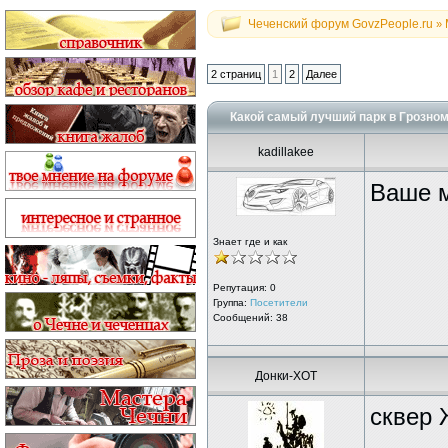
Чеченский форум GovzPeople.ru
»
2 страниц
1
2
Далее
Какой самый лучший парк в Грозно
kadillakee
Ваше 
Знает где и как
Репутация:
0
Группа:
Посетители
Сообщений: 38
Донки-ХОТ
сквер 