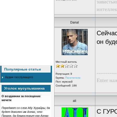
завистью
интеллек
Danal
Сейчас
он буд
Местный житель
Популярные статьи
-----------
Репутация:
9
Будни госслужащего
Группа:
Посетители
Enter наж
Пол: мужской
Сообщений: 186
Уголок мусульманина
О воздаянии за посещение
мечети
ali
Передают со слов Абу Хурайры, да
С ГУР
будет доволен им Аллах, что
Пророк, да благословит его Аллах