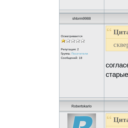
shtorm9988
Цит
Осматривается
скве
Репутация:
2
Группа:
Посетители
Сообщений: 18
соглас
старые
Robertokarlo
Цита