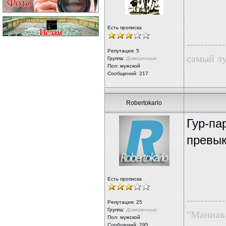
Есть прописка
-----------
Репутация:
5
самый лу
Группа:
Доверенные
Пол: мужской
Сообщений: 217
Robertokarlo
Гур-па
превы
Есть прописка
-----------
Репутация:
25
Группа:
Доверенные
"Маниака
Пол: мужской
Сообщений: 295