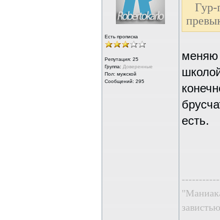
Гур
превы
Есть прописка
меняю 
Репутация:
25
Группа:
Доверенные
школой
Пол: мужской
Сообщений: 295
конечн
брусча
есть.
-----------
"Маниака
завистью