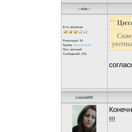
---eva---
Цита
Есть прописка
Скв
Репутация:
34
уютный
Группа:
Посетители
Пол: женский
Сообщений: 254
соглас
Livana999
Конечн
!!!