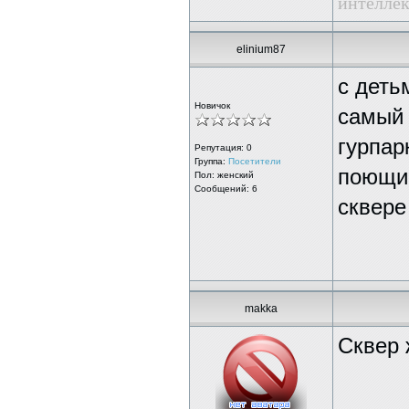
интеллек
elinium87
с деть
Новичок
самый 
гурпар
Репутация:
0
Группа:
Посетители
поющим
Пол: женский
Сообщений: 6
сквере
makka
Сквер 