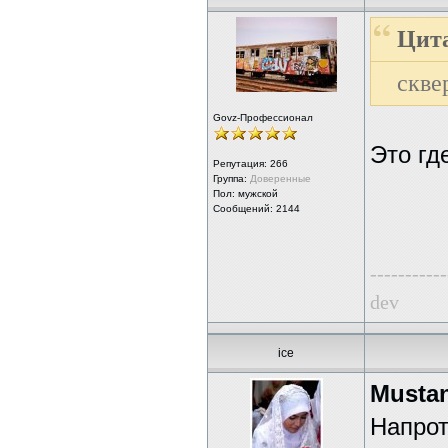
Цит
скве
Govz-Профессионал
Это гд
Репутация:
266
Группа:
Доверенные
Пол: мужской
Сообщений: 2144
-----------
dev
ice
Musta
Напрот