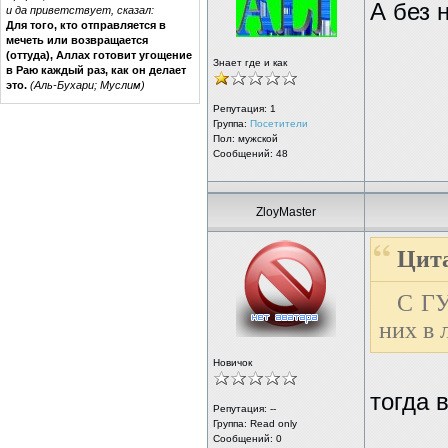
А без 
и да приветствует, сказал:
Для того, кто отправляется в
мечеть или возвращается
(оттуда), Аллах готовит угощение
Знает где и как
в Раю каждый раз, как он делает
это.
(Аль-Бухари; Муслим)
Репутация:
1
Группа:
Посетители
Пол: мужской
Сообщений: 48
ZloyMaster
Цита
С Г
них в 
Новичок
тогда в
Репутация: --
Группа:
Read only
Сообщений: 0