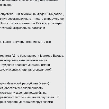
де на полном серьезе заговорили о начале
о завода.
 опустело – ни техники, ни людей. Ожидалось,
чнут восстанавливать – нефть и продукты ее
Но и этого не произошло. Все вокруг замерло.
роблемой «кормления» Кавказа и
е людям точку приложения сил, и все
омитета ГД по безопасности Магомед Вахаев,
ечне выпускали авиационные масла
Трудового Красного Знамени имени
сококлассных специалистов для этой
рии Чеченской республики (Чечни)
ест, обеспечить завершенность
кую казну, а деньги пошли бы на
ренесших тяготы и лишения двух войн. Но
ря в берлоге, дестабилизируя своими