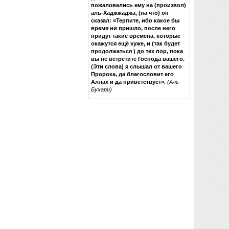
пожаловались ему на (произвол)
аль-Хаджжаджа, (на что) он
сказал: «Терпите, ибо какое бы
время ни пришло, после него
придут такие времена, которые
окажутся ещё хуже, и (так будет
продолжаться ) до тех пор, пока
вы не встретите Господа вашего.
(Эти слова) я слышал от вашего
Пророка, да благословит его
Аллах и да приветствует».
(Аль-
Бухари)