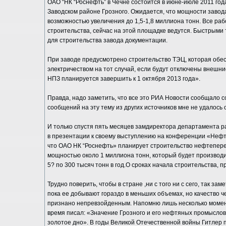
ОАО “НК “Роснефть” в Чечне состоится в июне-июле 2011 год
Заводском районе Грозного. Ожидается, что мощности завода
возможностью увеличения до 1,5-1,8 миллиона тонн. Все ра
строительства, сейчас на этой площадке ведутся. Быстрыми
для строительства завода документации.
При заводе предусмотрено строительство ТЭЦ, которая обе
электричеством на тот случай, если будут отключены внешни
НПЗ планируется завершить к 1 октября 2013 года».
Правда, надо заметить, что все это РИА Новости сообщало с
сообщений на эту тему из других источников мне не удалось 
И только спустя пять месяцев замдиректора департамента 
в презентации к своему выступлению на конференции «Нефт
что ОАО НК “Роснефть» планирует строительство нефтепер
мощностью около 1 миллиона тонн, который будет производит
5? по 300 тысяч тонн в год.О сроках начала строительства, п
Трудно поверить, чтобы в стране ,ни с того ни с сего, так за
пока ее добывают гораздо в меньших объемах, но качество ч
признано непревзойденным. Напомню лишь несколько моменто
время писал: «Значение Грозного и его нефтяных промыслов
золотое дно». В годы Великой Отечественной войны Гитлер 