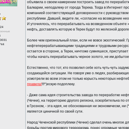
объявила о своем намерении построить завод по переработ
Балкарии, неподалеку от города Терека. Тогда в Интернет п
компанией соответствующей договоренности с руководством 
р
республики. Давшей, видите ли, «согласие на возведение н
И уточнялось, что перерабатывать на возведенном объекте 
24
нефть, доставлять которую в Терек будут по железной дороге
ренные
й
 3031
Более чем оригинальный план, если не вовсе экзотический: 
744
нефтеперерабатывающими традициями и трудовыми ресурса
остается в стороне, а Терек, ничтоже сумняшеся, приступает
чтобы начать перерабатывать черное золото, не им добыто
Естественно, что тот, кто позволил себе хоть чуть-чуть задум
создающейся ситуации. Не говоря уже о людях, разбирающих
усмотрели во всем этом не только корысть некоторых нефтеб
правила!
!!!*)ескую подоплеку.
- Даже сама идея строительства завода по переработке неф
(Чечни), на территорию другого региона, оскорбительна по 
в Грозном, - эта идея, не обоснованная ни экономически, ни 
является циничной по своей сути.
Народ Чеченской республики (Чечни) сделал очень многое д
борьбы против мирового тeррoризма, понес огромные челове