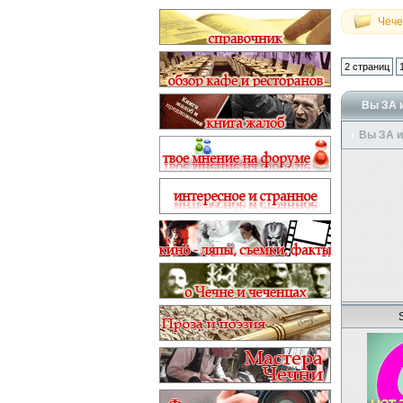
Чече
2 страниц
Вы ЗА 
Вы ЗА 
S