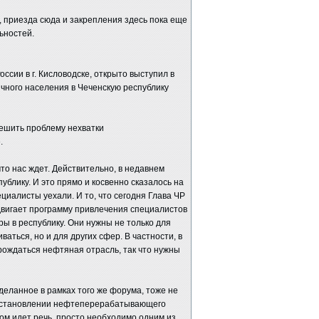
у, приезда сюда и закрепления здесь пока еще
ьностей.
ссии в г. Кисловодске, открыто выступил в
чного населения в Чеченскую республику
ешить проблему нехватки
.
 что нас ждет. Действительно, в недавнем
блику. И это прямо и косвенно сказалось на
циалисты уехали. И то, что сегодня Глава ЧР
вигает программу привлечения специалистов
ы в республику. Они нужны не только для
аться, но и для других сфер. В частности, в
рождаться нефтяная отрасль, так что нужны
деланное в рамках того же форума, тоже не
восстановлении нефтеперерабатывающего
ом идет речь, просто необходимо одним из