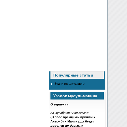
Популярные статьи
Будни госслужащего
Уголок мусульманина
О терпении
Аз-Зубайр бин Ади сказал:
(В своё время) мы пришли к
Анасу бин Малику, да будет
доволен им Аллах, и