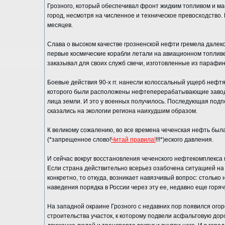
Грозного, который обеспечивал фронт жидким топливом и ма
город, несмотря на численное и техническое превосходство. 
месяцев.
Слава о высоком качестве грозненской нефти гремела далек
первые космические корабли летали на авиационном топливе
заказывал для своих служб свечи, изготовленные из парафин
Боевые действия 90-х гг. нанесли колоссальный ущерб нефтя
которого были расположены нефтеперерабатывающие заводы,
лица земли. И это у военных получилось. Последующая под
сказались на экологии региона наихудшим образом.
К великому сожалению, во все времена чеченская нефть был
(*запрещенное слово!
Читай правила!
!!!*)еского давления.
И сейчас вокруг восстановления чеченского нефтекомплекса м
Если страна действительно всерьез озабочена ситуацией на 
конкретно, то откуда, возникает навязчивый вопрос: столько
наведения порядка в России через эту ее, недавно еще горяч
На западной окраине Грозного с недавних пор появился ог
строительства участок, к которому подвели асфальтовую дор