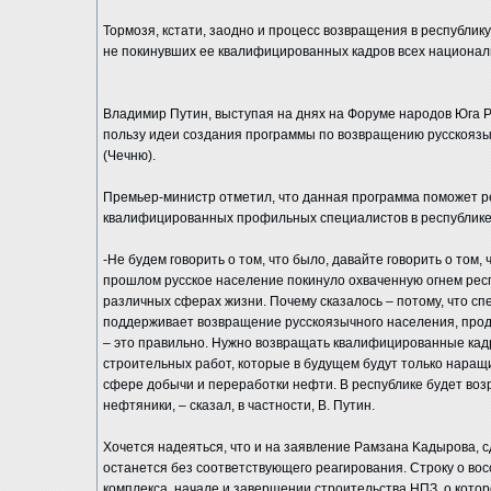
Тормозя, кстати, заодно и процесс возвращения в республик
не покинувших ее квалифицированных кадров всех национал
Владимир Путин, выступая на днях на Форуме народов Юга Ро
пользу идеи создания программы по возвращению русскоязы
(Чечню).
Премьер-министр отметил, что данная программа поможет р
квалифицированных профильных специалистов в республике
-Не будем говорить о том, что было, давайте говорить о том,
прошлом русское население покинуло охваченную огнем респу
различных сферах жизни. Почему сказалось – потому, что спе
поддерживает возвращение русскоязычного населения, прод
– это правильно. Нужно возвращать квалифицированные кадр
строительных работ, которые в будущем будут только наращив
сфере добычи и переработки нефти. В республике будет воз
нефтяники, – сказал, в частности, В. Путин.
Хочется надеяться, что и на заявление Paмзaна Kaдырoва, с
останется без соответствующего реагирования. Строку о 
комплекса, начале и завершении строительства НПЗ, о котор