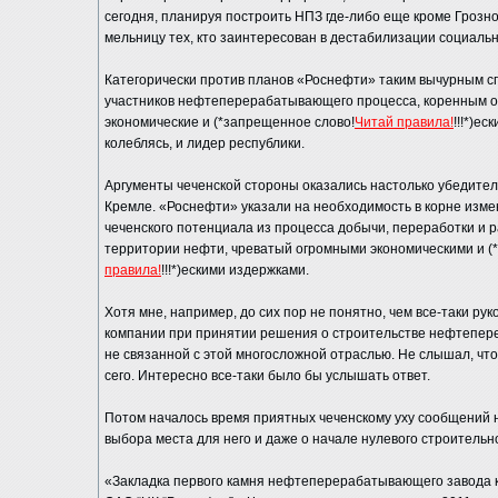
сегодня, планируя построить НПЗ где-либо еще кроме Грозно
мельницу тех, кто заинтересован в дестабилизации социальн
Категорически против планов «Роснефти» таким вычурным с
участников нефтеперерабатывающего процесса, коренным 
экономические и (*запрещенное слово!
Читай правила!
!!!*)е
колеблясь, и лидер республики.
Аргументы чеченской стороны оказались настолько убедите
Кремле. «Роснефти» указали на необходимость в корне изм
чеченского потенциала из процесса добычи, переработки и 
территории нефти, чреватый огромными экономическими и (
правила!
!!!*)ескими издержками.
Хотя мне, например, до сих пор не понятно, чем все-таки р
компании при принятии решения о строительстве нефтепере
не связанной с этой многосложной отраслью. Не слышал, чт
сего. Интересно все-таки было бы услышать ответ.
Потом началось время приятных чеченскому уху сообщений 
выбора места для него и даже о начале нулевого строительно
«Закладка первого камня нефтеперерабатывающего завода 