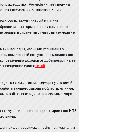
го, руководство «Роснефти» льет воду на
о-экономической обстановки в Чечне.
пособом вывести Грозный из числа
образом меняя гармонично сложившиеся
ские реалии в стране, выступил, ни секунды не
льны и понятны, что были услышаны в
енить намеченный ею курс на выдавливание
распределения доходов от добываемой на ее
*запрещенное слово!
Читай
уководствовались топ-менеджеры уважаемой
рабатывающего завода в области, ну никак
обы такой вопрос задавали и сильные мира
на тему начинающегося проектирования НПЗ,
го цикла.
крупнейшей российской нефтяной компании