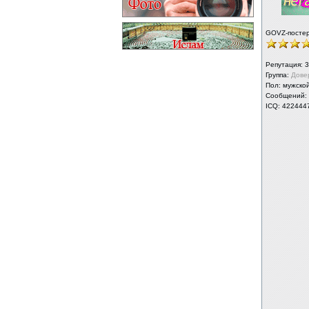
GOVZ-посте
Репутация:
3
Группа:
Дове
Пол: мужско
Сообщений:
ICQ: 422444