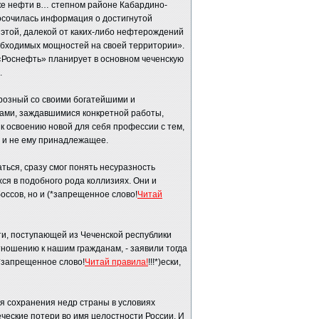
ке нефти в… степном районе Кабардино-
росочилась информация о достигнутой
этой, далекой от каких-либо нефтерождений
еобходимых мощностей на своей территории».
«Роснефть» планирует в основном чеченскую
.
Грозный со своими богатейшими и
ми, заждавшимися конкретной работы,
 к освоению новой для себя профессии с тем,
е и не ему принадлежащее.
аться, сразу смог понять несуразность
ся в подобного рода коллизиях. Они и
оссов, но и (*запрещенное слово!
Читай
ти, поступающей из Чеченской республики
отношению к нашим гражданам, - заявили тогда
(*запрещенное слово!
Читай правила!
!!!*)ески,
ля сохранения недр страны в условиях
ческие потери во имя целостности России. И