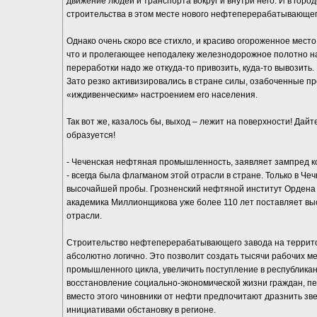
движение людей и транспорта вокруг и внутри него. И в горо
строительства в этом месте нового нефтеперерабатывающег
Однако очень скоро все стихло, и красиво огороженное место
что и пролегающее неподалеку железнодорожное полотно на
переработки надо же откуда-то привозить, куда-то вывозить. 
Зато резко активизировались в стране силы, озабоченные п
«иждивенческим» настроением его населения.
Так вот же, казалось бы, выход – лежит на поверхности! Дайт
образуется!
- Чеченская нефтяная промышленность, заявляет зампред к
- всегда была флагманом этой отрасли в стране. Только в Ч
высочайшей пробы. Грозненский нефтяной институт Ордена 
академика Миллионщикова уже более 110 лет поставляет вы
отрасли.
Строительство нефтеперерабатывающего завода на террито
абсолютно логично. Это позволит создать тысячи рабочих м
промышленного цикла, увеличить поступление в республиканс
восстановление социально-экономической жизни граждан, пе
вместо этого чиновники от нефти предпочитают дразнить зве
инициативами обстановку в регионе.