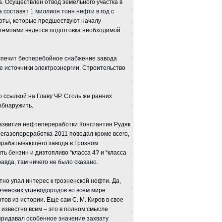
а. Осуществлен отвод земельного участка в
 составят 1 миллион тонн нефти в год с
боты, которые предшествуют началу
 темпами ведется подготовка необходимой
спечит бесперебойное снабжение завода
е источники электроэнергии. Строительство
о ссылкой на Главу ЧР. Столь же ранних
обнаружить.
развития нефтепереработки Константин Рудяк
егазопереработка-2011 поведал кроме всего,
ерабатывающего завода в Грозном
ь бензин и дизтопливо “класса 4? и “класса
равда, там ничего не было сказано.
метно упал интерес к грозненской нефти. Да,
еченских углеводородов во всем мире
в из истории. Еще сам С. М. Киров в свое
 известно всем – это в полном смысле
придавал особенное значение захвату