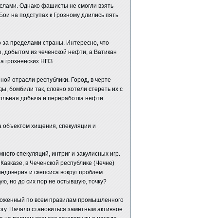
слами. Однако фашисты не смогли взять
Бои на подступах к Грозному длились пять
о за пределами страны. Интересно, что
, добытом из чеченской нефти, а Ватикан
а грозненских НПЗ.
ной отрасли республики. Город, в черте
 бoмбили так, словно хотели стереть их с
польная добыча и переработка нефти
а объектом хищения, спекуляции и
ного спекуляций, интриг и закулисных игр.
Кавказе, в Чеченской республике (Чечне)
 недоверия и скепсиса вокруг проблем
ую, но до сих пор не остывшую, точку?
ороженный по всем правилам промышленного
огу. Начало становиться заметным активное