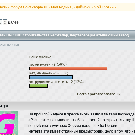
нский форум GovzPeople.ru
Моя Родина, - Даймохк
Мой Грозный
»
»
Далее
1
2
или ПРОТИВ строительства нефтепер, нефтеперерабатывающий завод
или ПРОТИВ
Ваше мнение
за, он нужен - 9 (56%)
нет, не нужен - 5 (31%)
затрудняюсь ответить - 2 (13%)
Всего проголосовало: 16
tigal
На прошлой неделе в прессе вновь зазвучала тема возрожд
«Роснефть» не выполняет обязанностей по строительству НП
республики в кулуарах Форума народов Юга России.
Интрига эта имеет странную предысторию. Дело в том, что н