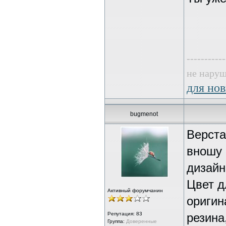
-----------
не наруш
для нов
bugmenot
Верста
вношу 
дизайн
Цвет д
Активный форумчанин
оригин
Репутация:
83
резина
Группа:
Доверенные