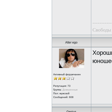
-----------
Свободы 
Alter ego
Хороши
юношес
Активный форумчанин
Репутация:
73
Группа:
Доверенные
Пол: мужской
Сообщений: 608
Genius