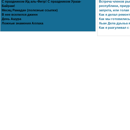
С праздником Ид аль-Фитр! С праздником Ураза-
Встреча членов ры
Байрам!
республики, приур
Месяц Рамадан (полезные ссылки)
запрета, или голая
В нее вселился джинн
Как я делал ремонт
День Ашура
Как мы готовились 
Ложные знамения Аллаха
Хьан Дела дуьхьа я
Как я разгуливал с