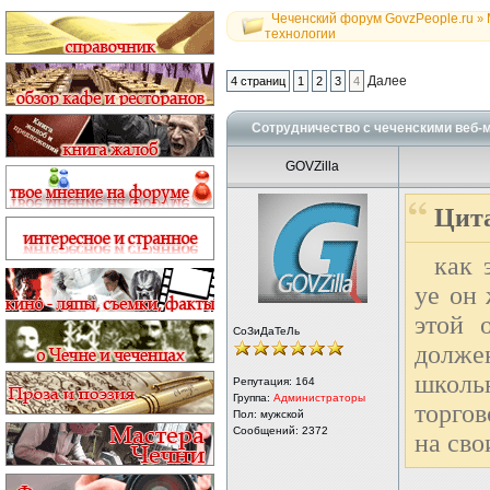
Чеченский форум GovzPeople.ru
»
технологии
Далее
4 страниц
1
2
3
4
Сотрудничество с чеченскими веб-
GOVZilla
Цита
как 
уе он 
этой 
СоЗиДаТеЛь
должен
школь
Репутация:
164
Группа:
Администраторы
торгов
Пол: мужской
Сообщений: 2372
на сво