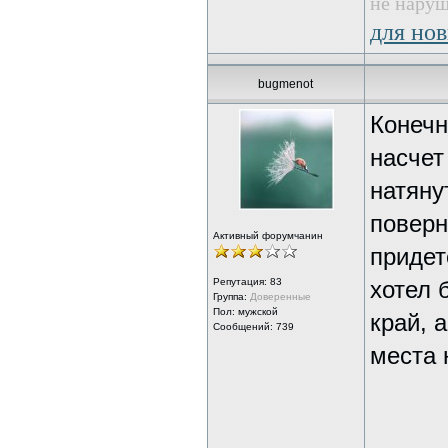
не наруш
для нов
bugmenot
Конечн
насчет
натяну
поверн
Активный форумчанин
придет
Репутация:
83
хотел 
Группа:
Доверенные
Пол: мужской
край, 
Сообщений: 739
места 