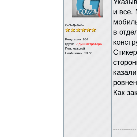
Указыв
и все.
мобиль
СоЗиДаТеЛь
в отде
Репутация:
164
констр
Группа:
Администраторы
Пол: мужской
Стикер
Сообщений: 2372
сторон
казали
ровнен
Как за
-----------