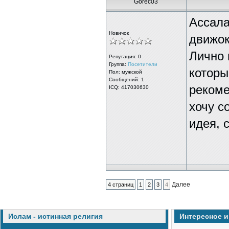
Gorec03
Ассала
Новичок
движок
Лично 
Репутация:
0
Группа:
Посетители
которы
Пол: мужской
Сообщений: 1
рекоме
ICQ: 417030630
хочу с
идея, 
Далее
4 страниц
1
2
3
4
Ислам - истинная религия
Интересное 