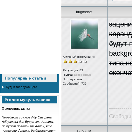
bugmenot
зацени
каранд
будут 
backgr
Активный форумчанин
типа н
Репутация:
83
оконча
Группа:
Доверенные
Популярные статьи
Пол: мужской
Сообщений: 739
Будни госслужащего
Уголок мусульманина
-----------
О хороших делах
Свободы 
Передают со слов Абу Савфана
Абдуллаха бин Бусра аль-Аслами,
да будет доволен им Аллах, что
посланник Аллаха, да благословит
GOVZilla