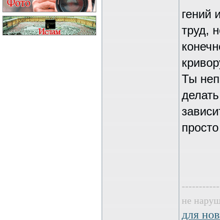
гений 
труд, 
конечн
кривор
Ты неп
делать
зависи
просто
-----------
не наруш
для нов