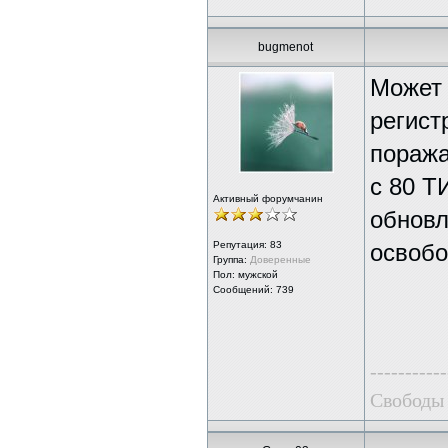
bugmenot
Может 
регист
поража
с 80 Т
Активный форумчанин
обновл
Репутация:
83
освобо
Группа:
Доверенные
Пол: мужской
Сообщений: 739
-----------
Свободы 