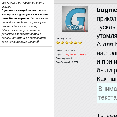
его Аллах и да приветствует,
сказал:
bugme
Лучшим из людей является тот,
кто прожил долгую жизнь и чьи
прикол
дела были хороши.
(Этот хадис
приводит ат-Тирмизи, который
тусклы
сказал: «Хороший хадис».)
(Имеется в виду исполнение
религиозных обязанностей в
утомля
полном объёме и с соблюдением
СоЗиДаТеЛь
всех необходимых условий.)
А для 
Репутация:
164
настол
Группа:
Администраторы
Пол: мужской
и при 
Сообщений: 2372
были р
Как на
Внима
текст
Ты уже