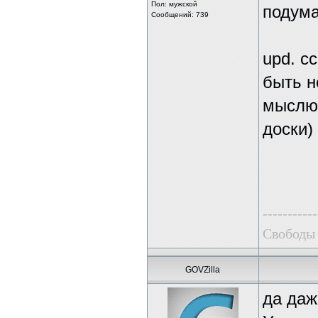
Пол: мужской
подума
Сообщений: 739
upd. с
быть н
мыслю 
доски)
-----------
Свободы 
GOVZilla
да даж