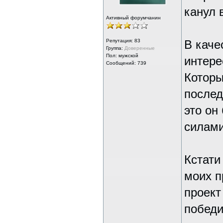
канул в
Активный форумчанин
Репутация:
83
В каче
Группа:
Доверенные
Пол: мужской
интере
Сообщений: 739
Которы
послед
это он
силами
Кстати
моих п
проект
победи