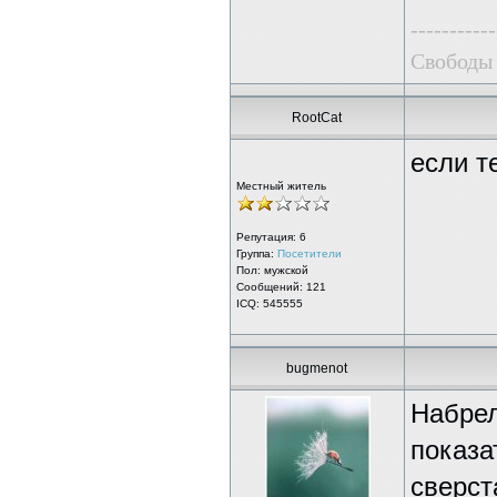
-----------
Свободы 
RootCat
если т
Местный житель
Репутация:
6
Группа:
Посетители
Пол: мужской
Сообщений: 121
ICQ: 545555
bugmenot
Набрел
показа
сверст