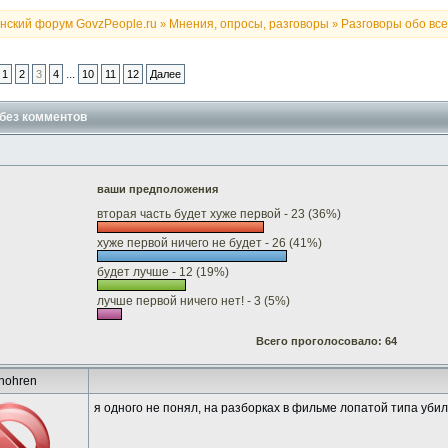
нский форум GovzPeople.ru
Мнения, опросы, разговоры
Разговоры обо всем
»
»
...
1
2
3
4
10
11
12
Далее
 без комментов
ваши предположения
вторая часть будет хуже первой - 23 (36%)
хуже первой ничего не будет - 26 (41%)
будет лучше - 12 (19%)
лучше первой ничего нет! - 3 (5%)
Всего проголосовало: 64
nohren
я одного не понял, на разборках в фильме лопатой типа убил