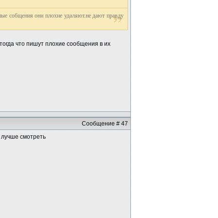
ошые собщения они плохие удаляют.не дают правду
 тогда что пишут плохие сообщения в их
Сообщение # 47
о лучше смотреть