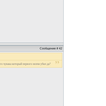
Сообщение # 42
ого чувака который первого нохчи убил да?