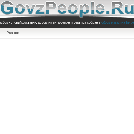
азбор условий доставки, ассортимента семян и сервиса собран в
обзор магазина herbi
Разное