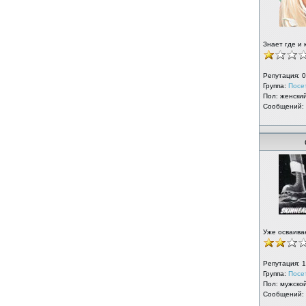
Знает где и 
Репутация:
0
Группа:
Посе
Пол: женски
Сообщений:
Уже осваива
Репутация:
1
Группа:
Посе
Пол: мужско
Сообщений: