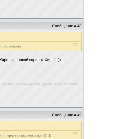
Сообщение # 48
учше смотреть
ро - черновой вариант Хиро!!!!!))
 обделенных генами мужества, нравственности, интеллекта"
Сообщение # 49
 - черновой вариант Хиро!!!!!))