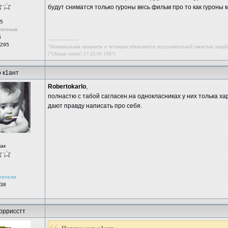
будут сниматся только гуроны весь фильм про то как гуроны 
5
ренные
й
--------------------
 295
"Маниакальная ненависть к чеченцам объясняется подсознательной завистью людей,
("Общая газета",17-23.04.1997)
р к1ант
Robertokarlo
,
полнастю с табой сагласен.на однокласниках у них толька 
дают правду написать про себя.
как
тители
 38
оррисстт