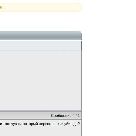
...
Сообщение # 41
и того чувака который первого нохчи убил да?