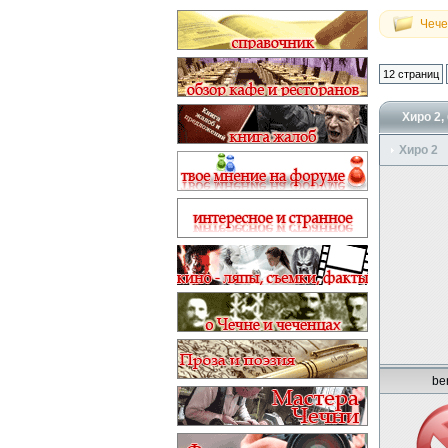
Чече
12 страниц
Хиро 2,
Хиро 2
be