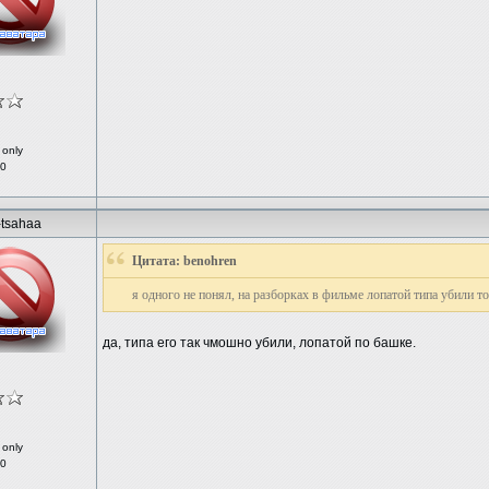
 only
 0
-tsahaa
Цитата: benohren
я одного не понял, на разборках в фильме лопатой типа убили т
да, типа его так чмошно убили, лопатой по башке.
 only
 0