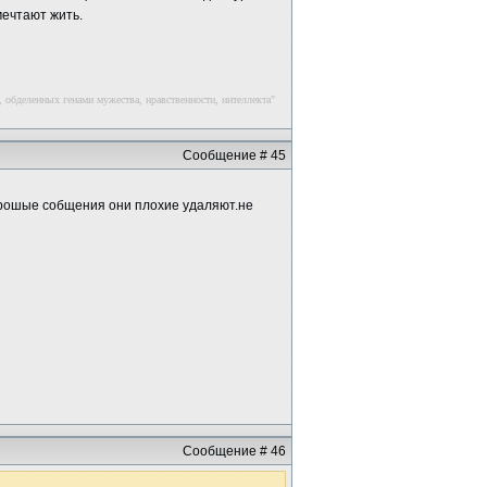
мечтают жить.
 обделенных генами мужества, нравственности, интеллекта"
Сообщение # 45
харошые собщения они плохие удаляют.не
Сообщение # 46