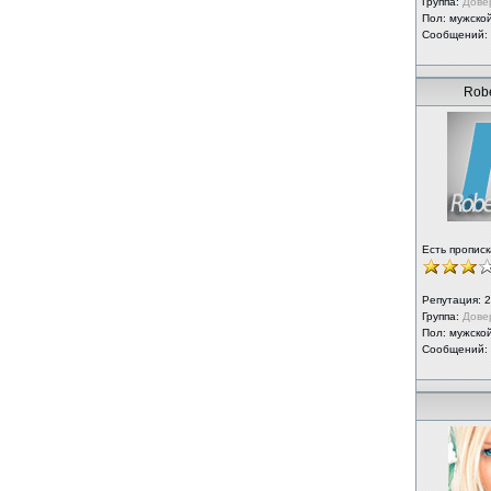
Группа:
Дове
Пол: мужско
Сообщений:
Robe
Есть прописк
Репутация:
2
Группа:
Дове
Пол: мужско
Сообщений: