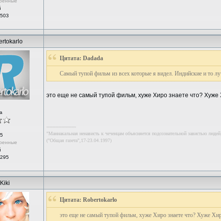
ренные
й
 503
rtokarlo
Цитата: Dadada
Самый тупой фильм из всех которые я видел. Индийские и то л
это еще не самый тупой фильм, хуже Хиро знаете что? Хуже Хи
а
--------------------
"Маниакальная ненависть к чеченцам объясняется подсознательной завистью людей,
5
("Общая газета",17-23.04.1997)
ренные
й
 295
Kiki
Цитата: Robertokarlo
это еще не самый тупой фильм, хуже Хиро знаете что? Хуже Хиро