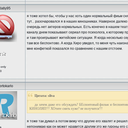
latiy95
я тоже хотел бы, чтобы у нас хоть один нормальный фиьм сн
тут... разочаровался я в наших киношниках. Наверное далек
очередь нет актеров нормальных. Есть конечно в нашем теат
каналу днем показывают сериал про психолога, к которому 
и там проигрывают житейские ситуации. Я когда несколько се
там все беспонтово. А когда Хиро увидел, то меня чуть наизн
мне конфеткой показался по сравнению с нашим отстоем.
 only
 0
rtokarlo
Цитата: sliva
да зачем даже его обсуждать? БЕспонтовый фильм и беспонт
КИНОЛЯП!!! ХОтите снять хуже? не получится!!!
я тоже так думал а потом вижу что другие его хвалят и реши
непонимаю как он может нравится другим это же гуроны его 
а