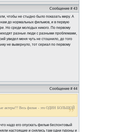
Сообщение # 43
яли, чтобы не стыдно было показать миру. А
о нам до нормальных фильмов, и в первую
ре. Но среди молодых никого. По первому
приходят разные люди с разными проблемами,
рий увидел меня чуть не стошнило, до того
анку не вывернуло, тот сериал по первому
Сообщение # 44
овые актеры!!! Весь фильм - это ОДИН БОЛЬШОЙ
л что надо его опускать фильм беспонтовый
сняли настоящие и снялись там одни гуроны и