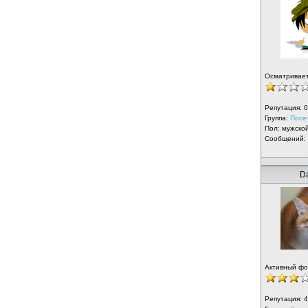
Осматривае
Репутация:
0
Группа:
Посе
Пол: мужско
Сообщений:
D
Активный ф
Репутация:
4