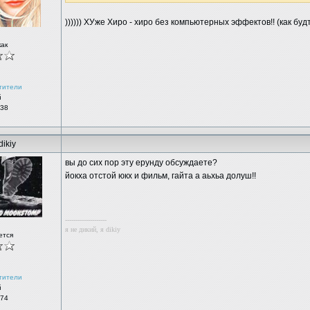
)))))) ХУже Хиро - хиро без компьютерных эффектов!! (как буд
как
тители
й
 38
dikiy
вы до сих пор эту ерунду обсуждаете?
йокха отстой юкх и фильм, гайта а аьхьа долуш!!
--------------------
я не дикий, я dikiy
ется
тители
й
 74