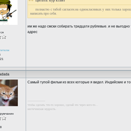
Цитата: кур к1ант
полнастю с табой сагласен.на однокласниках у них толька хар
написать про себя.
им же надо смски собирать тридцати рублевые. и не выгодно
адрес
тся
тители
й
 21
adada
Самый тупой фильм из всех которые я видел. Индийские и т
--------------------
чтобы сделать что-то хорошо, сделай это через кого-то...
неочеченская мудрость.
орумчанин
8