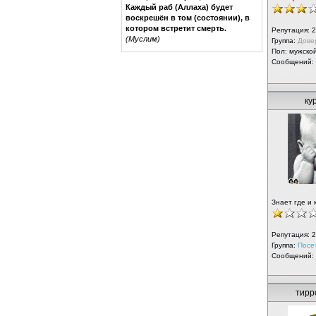
Каждый раб (Аллаха) будет
воскрешён в том (состоянии), в
котором встретит смерть.
Репутация:
2
(Муслим)
Группа:
Дове
Пол: мужско
Сообщений:
ку
Знает где и 
Репутация:
2
Группа:
Посе
Сообщений:
тирр