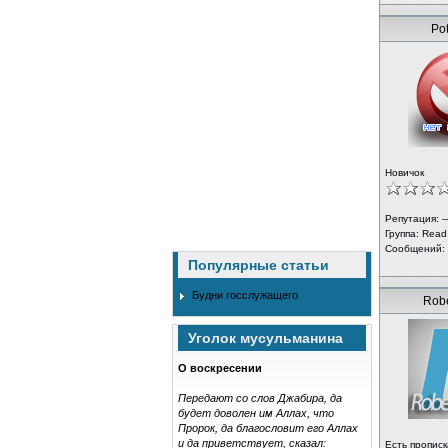
Pot
Новичок
Репутация: --
Группа:
Read
Сообщений:
Популярные статьи
Будни госслужащего
Robe
Уголок мусульманина
О воскресении
Передают со слов Джабира, да
будет доволен им Аллах, что
Пророк, да благословит его Аллах
и да приветствует, сказал:
Есть прописк