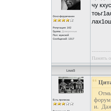
чу кху
тоьг1а
Govz-форумчанин
лах1ош
Репутация:
162
Группа:
Доверенные
Пол: мужской
Сообщений: 1317
-----------
Память о
LousS
Цита
Отмы
форум
Есть прописка
и. Да