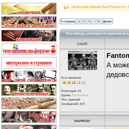
Чеченский форум GovzPeople.ru
»
5 страниц
1
2
3
4
5
Далее
Кто-нибудь увлекается поиском клад
LousS
Fanto
А може
дедов
Есть прописка
Репутация:
41
Группа:
Посетители
Пол: мужской
Сообщений: 415
кацимодо