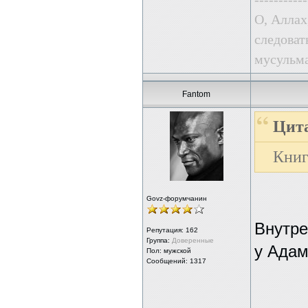
О, Аллах
следоват
мусульма
Fantom
Цит
Книг
Govz-форумчанин
Внутре
Репутация:
162
Группа:
Доверенные
у Адам
Пол: мужской
Сообщений: 1317