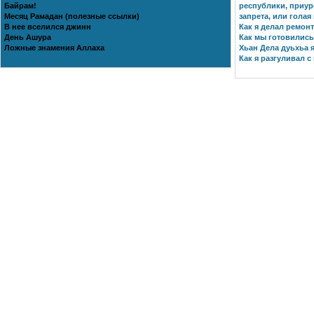
Байрам!
республики, приур
Месяц Рамадан (полезные ссылки)
запрета, или голая
В нее вселился джинн
Как я делал ремонт
День Ашура
Как мы готовились 
Ложные знамения Аллаха
Хьан Дела дуьхьа я
Как я разгуливал с