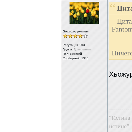
Цита
Цита
Fantom
Govz-форумчанин
Репутация:
203
Группа:
Доверенные
Ничег
Пол: женский
Сообщений: 1340
Хьожур
-----------
“Истина 
истине”