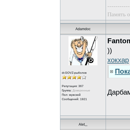
-----------
Память о
Adamdoc
Fanto
))
хокхар
Пока
dr.GOVZ-рыболов
Репутация:
367
Дарбам
Группа:
Доверенные
Пол: мужской
Сообщений: 1921
Alet,,,