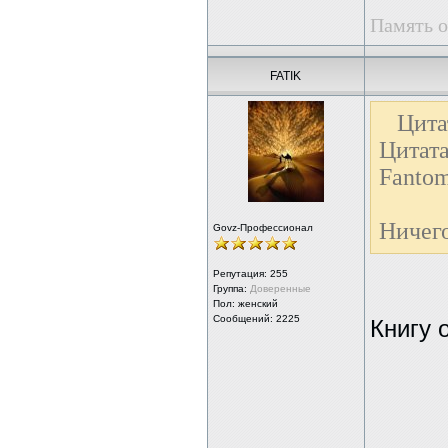
Память о
FATIK
Цита
Цитата
Fantom
Ничег
Govz-Профессионал
Репутация:
255
Группа:
Доверенные
Пол: женский
Сообщений: 2225
Книгу 
-----------