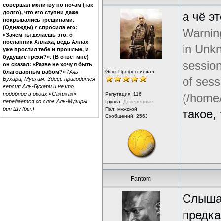
совершал молитву по ночам (так
долго), что его ступни даже
а чё эт
покрывались трещинами.
(Однажды) я спросила его:
Warning
«Зачем ты делаешь это, о
посланник Аллаха, ведь Аллах
in Unkn
уже простил тебе и прошлые, и
будущие грехи?». (В ответ мне)
session
он сказал: «Разве не хочу я быть
благодарным рабом?»
(Аль-
Govz-Профессионал
of sess
Бухари; Муслим. Здесь приводится
версия Аль-Бухари и нечто
подобное в обоих «Сахихах»
Репутация:
116
(/home
передаётся со слов Аль-Мугиры
Группа:
Доверенные
бин Шу\'бы.)
Пол: мужской
такое,
Сообщений: 2563
Fantom
Слышал
предка