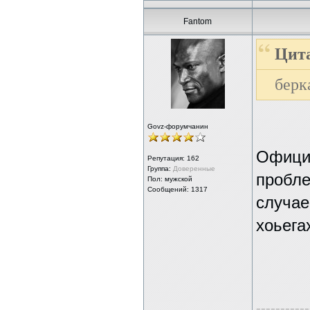
Fantom
Цит
берк
Govz-форумчанин
Официа
Репутация:
162
Группа:
Доверенные
пробле
Пол: мужской
Сообщений: 1317
случае
хоьега
-----------