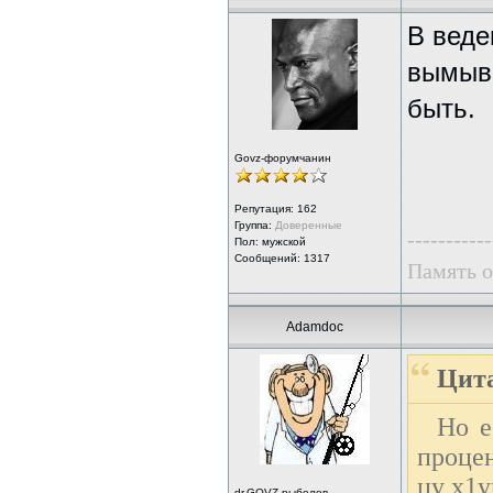
В веде
вымыва
быть.
Govz-форумчанин
Репутация:
162
Группа:
Доверенные
-----------
Пол: мужской
Сообщений: 1317
Память о
Adamdoc
Цита
Но е
процен
цу х1у
dr.GOVZ-рыболов