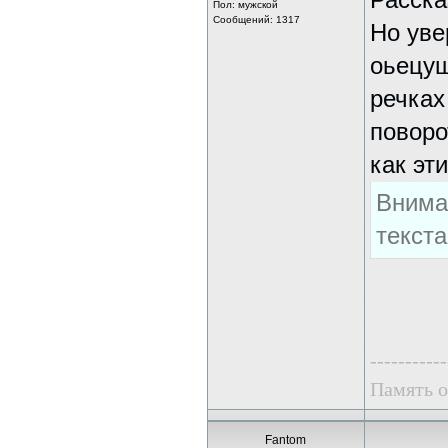
Расска
Пол: мужской
Сообщений: 1317
Но уве
оьецуш
речках
поворо
как эт
Внима
текст
-----------
Память о
Fantom