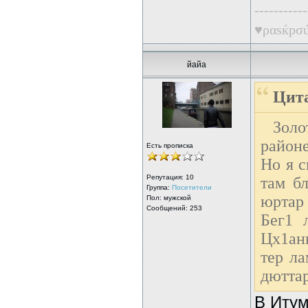
-----------
♥ραsќрσú
йайа
Цита
Золо
район
Есть прописка
Но я с
Репутация:
10
там б
Группа:
Посетители
юртар
Пол: мужской
Сообщений: 253
Бег1 
Цх1анн
тер ла
дюттар
В Итум