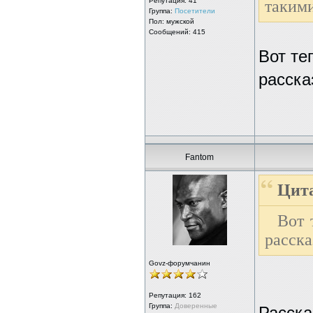
Репутация:
41
такими
Группа:
Посетители
Пол: мужской
Сообщений: 415
Вот те
расска
Fantom
Цита
Вот 
расска
Govz-форумчанин
Репутация:
162
Группа:
Доверенные