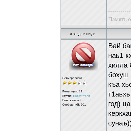
-----------
Память о
я везде и нигде..
Вай ба
наь1 к
хилла 
бохуш 
Есть прописка
къа хь
Репутация:
17
т1аьхь
Группа:
Посетители
Пол: женский
год) ц
Сообщений: 201
керкха
сунаъ))