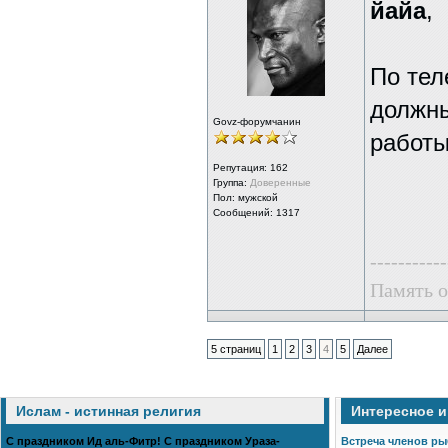
йайа
,
По тел
должны
Govz-форумчанин
работы
Репутация:
162
Группа:
Доверенные
Пол: мужской
Сообщений: 1317
-----------
Память о
5 страниц
1
2
3
4
5
Далее
Ислам - истинная религия
Интересное 
С праздником Ид аль-Фитр! С праздником Ураза-
Встреча членов ры