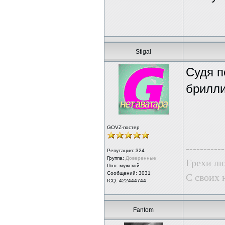
Stigal
Судя п
брилли
GOVZ-постер
-----------
Репутация:
324
Группа:
Доверенные
Грехи лю
Пол: мужской
Сообщений: 3031
С своих 
ICQ: 422444744
Fantom