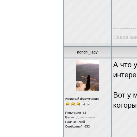
-----------
Таков за
nohchi_lady
А что 
интере
Вот у 
Активный форумчанин
который
Репутация:
54
Группа:
Доверенные
Пол: женский
Сообщений: 953