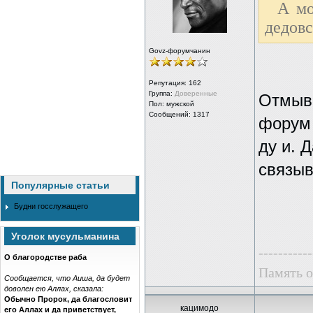
А мо
дедов
Govz-форумчанин
Репутация:
162
Группа:
Доверенные
Отмыва
Пол: мужской
Сообщений: 1317
форум 
ду и. 
связыв
Популярные статьи
Будни госслужащего
Уголок мусульманина
-----------
О благородстве раба
Память о
Сообщается, что Аиша, да будет
доволен ею Аллах, сказала:
Обычно Пророк, да благословит
кацимодо
его Аллах и да приветствует,