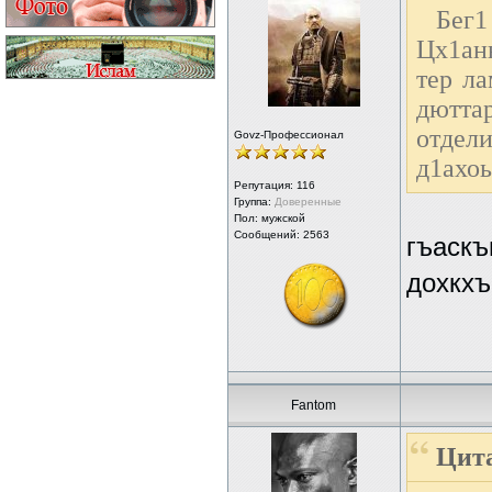
Бег1
Цх1анн
тер ла
дюттар
отдел
Govz-Профессионал
д1ахоь
Репутация:
116
Группа:
Доверенные
Пол: мужской
Сообщений: 2563
гъаскъ
дохкхъ
Fantom
Цита