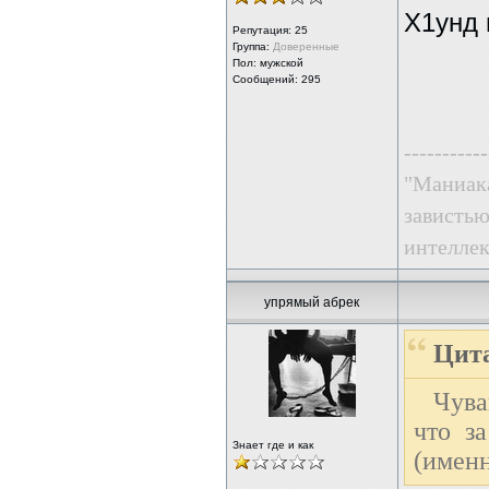
Х1унд 
Репутация:
25
Группа:
Доверенные
Пол: мужской
Сообщений: 295
-----------
"Маниака
завистью
интеллек
упрямый абрек
Цита
Чува
что з
Знает где и как
(именн