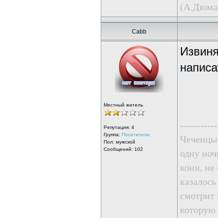
(А.Дюма.
Cabb
Извиня
написа
Местный житель
-----------
Репутация:
4
Группа:
Посетители
Чеченцы 
Пол: мужской
Сообщений: 102
одну ноч
кони, не
казалось
смотрит 
которую 