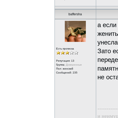
baffersha
а если
женить
унесла
Есть прописка
Зато е
переде
Репутация:
13
Группа:
Доверенные
памятн
Пол: женский
Сообщений: 235
не ост
-----------
и неиму