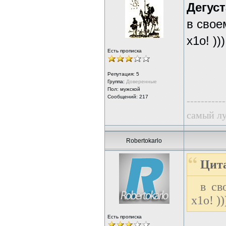
Дегус
в свое
х1о! )))
Есть прописка
Репутация:
5
Группа:
Доверенные
Пол: мужской
Сообщений: 217
-----------
самый лу
Robertokarlo
Цит
в св
х1о! ))
Есть прописка