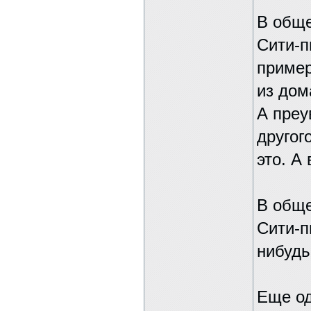
В обще
Сити-п
пример
из дом
А преу
другог
это. А
В обще
Сити-п
нибудь
Еще од