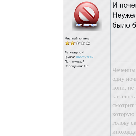
И поче
Неужел
было б
Местный житель
Репутация:
4
Группа:
Посетители
-----------
Пол: мужской
Сообщений: 102
Чеченцы 
одну ноч
кони, не
казалось
смотрит 
которую 
голову с
иноходца