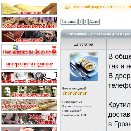
Чеченский форум GovzPeople.ru
»
2 страниц
1
2
Далее
Сити-пицца - доставка на дом в Гроз
Дегустатор
В обще
так и 
В двер
телефо
Вечно голодныЙ
Репутация:
21
Крутил
Группа:
Доверенные
Пол: мужской
достав
Сообщений: 153
в Гроз