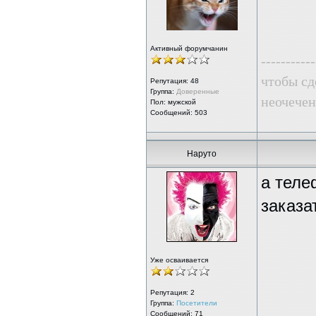
Активный форумчанин
-----------
чтобы сде
Репутация:
48
Группа:
Доверенные
неочечен
Пол: мужской
Сообщений: 503
Наруто
а теле
заказа
Уже осваивается
Репутация:
2
Группа:
Посетители
Сообщений: 71