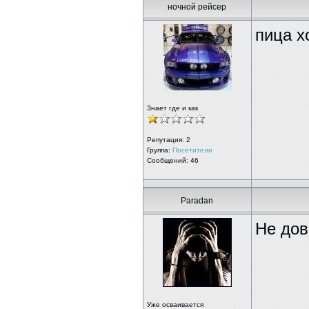
ночной рейсер
пица х
Знает где и как
Репутация:
2
Группа:
Посетители
Сообщений: 46
Paradan
Не дов
Уже осваивается