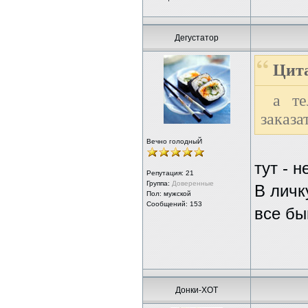
Дегустатор
Цита
а те
заказа
Вечно голодныЙ
тут - 
Репутация:
21
Группа:
Доверенные
В личк
Пол: мужской
Сообщений: 153
все бы
Донки-ХОТ