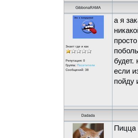
GibbonaRAMA
а я за
никако
просто
Знает где и как
поболь
будет.
Репутация:
0
Группа:
Посетители
если и
Сообщений: 38
пойду 
Dadada
Пицца 