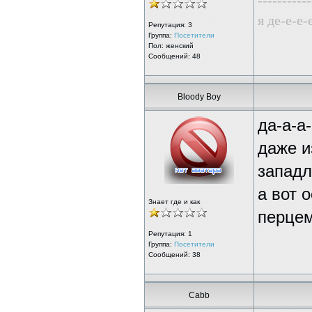
-----------
я де-е-е
Репутация:
3
Группа:
Посетители
Пол: женский
Сообщений: 48
Bloody Boy
да-а-а
даже и
западл
а вот 
Знает где и как
перцем
Репутация:
1
Группа:
Посетители
Сообщений: 38
Cabb