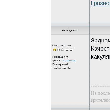
Грозн
злой джигит
Заднем
Осматривается
Качест
какуля
Репутация:
0
Группа:
Посетители
Пол: мужской
Сообщений: 14
-----------
На после
зрителей