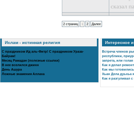
сказал п
2 страниц
1
2
Далее
Ислам - истинная религия
Интересное 
С праздником Ид аль-Фитр! С праздником Ураза-
Встреча членов ры
Байрам!
республики, приур
Месяц Рамадан (полезные ссылки)
запрета, или голая
В нее вселился джинн
Как я делал ремонт
День Ашура
Как мы готовились 
Ложные знамения Аллаха
Хьан Дела дуьхьа я
Как я разгуливал с