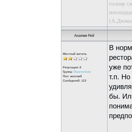
голову с
иноходца
(А.Дюма.
Анаями Рей
В норм
Местный житель
рестор
уже по
Репутация:
6
Группа:
Посетители
т.п. Н
Пол: женский
Сообщений: 115
удивля
бы. Ил
понима
предпо