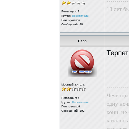
-----------
18 лет б
Репутация:
1
Группа:
Посетители
Пол: мужской
Сообщений: 98
Cabb
Терпет
Местный житель
-----------
Чеченцы 
Репутация:
4
Группа:
Посетители
одну ноч
Пол: мужской
кони, не
Сообщений: 102
казалось
смотрит 