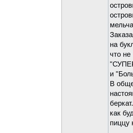
остров
остров
мельча
Заказ
на бук
что не
"СУПЕ
и "Бол
В обще
настоя
беркат
как бу
пиццу 