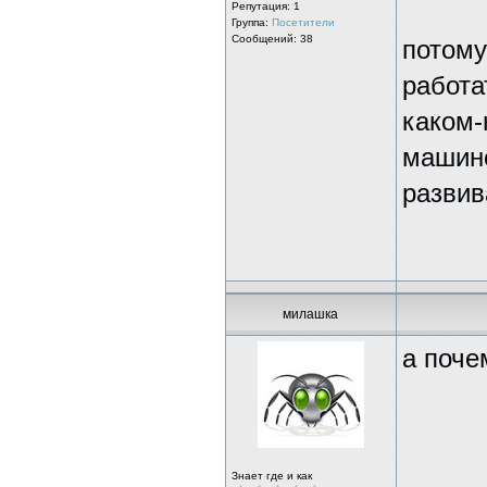
Репутация:
1
Группа:
Посетители
Сообщений: 38
потому
работа
каком-
машине
развив
милашка
а поче
Знает где и как