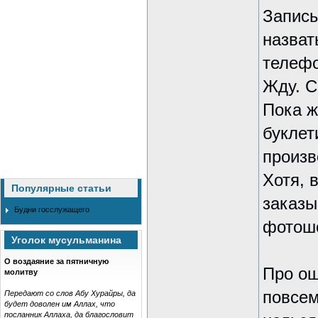
Записы
назват
телефо
Жду. С
Пока ж
буклет
произв
Хотя, 
Популярные статьи
заказы
Будни госслужащего
фотошо
Уголок мусульманина
О воздаяние за пятничную
Про ош
молитву
повсем
Передают со слов Абу Хурайры, да
будет доволен им Аллах, что
посланник Аллаха, да благословит