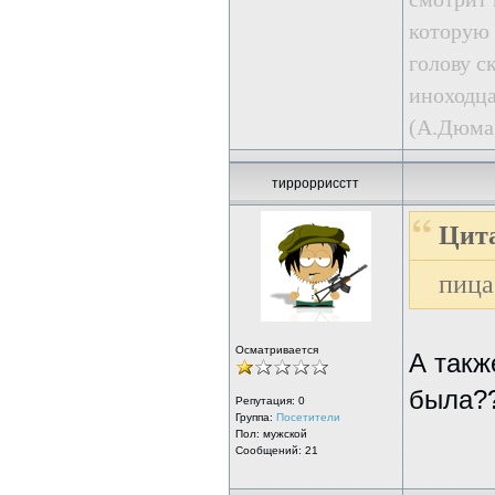
которую 
голову с
иноходца
(А.Дюма.
тирроррисстт
Цита
пица
Осматривается
А такж
была?
Репутация:
0
Группа:
Посетители
Пол: мужской
Сообщений: 21