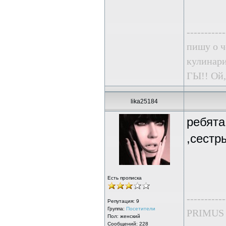
-----------
пишу о ч
кулинари
ГЫ!! Ой,
lika25184
ребята
,сестр
Есть прописка
-----------
Репутация:
9
Группа:
Посетители
PRIMUS
Пол: женский
Сообщений: 228