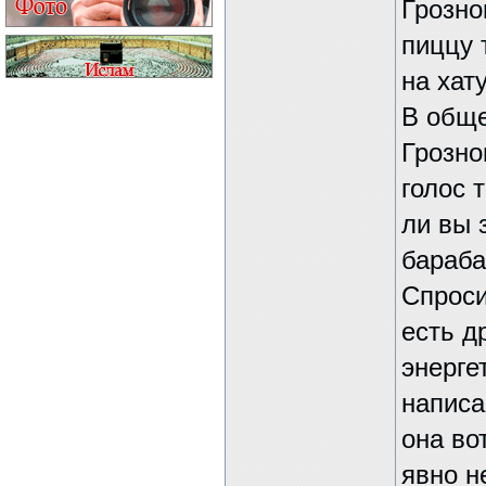
Грозно
пиццу 
на хат
В обще
Грозно
голос 
ли вы 
бараба
Спроси
есть д
энерге
написа
она во
явно н