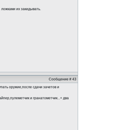
и ложками их закидывать.
Сообщение # 43
пать оружие,после сдачи зачетов и
айпер,пулеметчик и гранатометчик...+ два