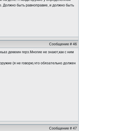
о. Должно быть равноправие, и должно быть
Сообщение # 46
хьаз деккхин герз.Многие не знают,как с ним
ружие (я не говорю,что обязательно должен
Сообщение # 47