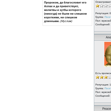
Осматривае
Пророком, да благословит его
Аллах и да приветствует,
молитвы и хутбы которого
Репутация:
0
(никогда) не были ни слишком
Группа:
Посе
короткими, ни слишком
Пол: мужско
длинными.
(Муслим)
Сообщений:
Ano
Есть прописк
Репутация:
1
Группа:
Посе
Пол: мужско
Сообщений:
Peacef