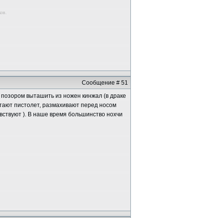
ков.
Сообщение # 51
позором выташить из ножен кинжал (в драке
стают пистолет, размахивают перед носом
увствуют ). В наше время большинство нохчи