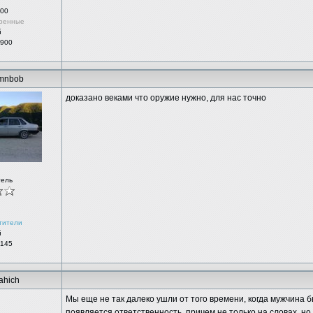
00
ренные
й
 900
mnbob
доказано веками что оружие нужно, для нас точно
тель
тители
й
 145
ahich
Мы еще не так далеко ушли от того времени, когда мужчина бы
появляется ответственность, причем не только на словах, но