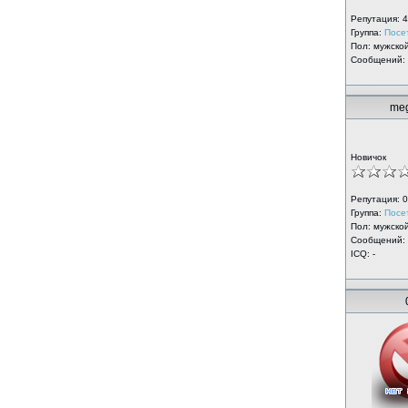
Репутация:
4
Группа:
Посе
Пол: мужско
Сообщений:
meg
Новичок
Репутация:
0
Группа:
Посе
Пол: мужско
Сообщений:
ICQ: -