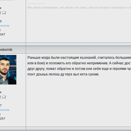
--------------------
Нет рабства безнадежнее, чем рабство тех рабов, себя кто полагает свободным от о
а
0
тители
й
 347
okornik
Раньше когда были настоящие къонахий, считалось большим 
или в бою) и положить его обратно неприменив. А сейчас до
друг-другу, ложат обратно и потом они себя еще и героями ч
понт доьхьа лелош ду герз аьл хета сунам.
а
7
тители
й
 257