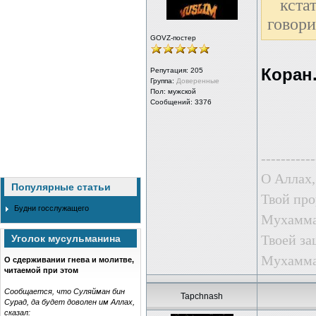
кста
говори
GOVZ-постер
Коран.
Репутация:
205
Группа:
Доверенные
Пол: мужской
Сообщений: 3376
-----------
О Аллах,
Популярные статьи
Твой про
Будни госслужащего
Мухаммад
Твоей за
Уголок мусульманина
Мухаммад
О сдерживании гнева и молитве,
читаемой при этом
Сообщается, что Суляйман бин
Tapchnash
Сурад, да будет доволен им Аллах,
сказал: