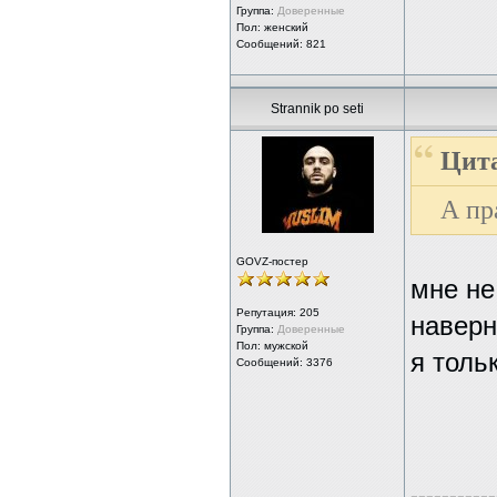
Группа:
Доверенные
Пол: женский
Сообщений: 821
Strannik po seti
Цита
А пр
GOVZ-постер
мне не
Репутация:
205
наверн
Группа:
Доверенные
Пол: мужской
я толь
Сообщений: 3376
-----------