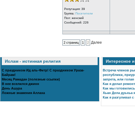
Репутация:
39
Группа:
Посетители
Пол: женский
Сообщений: 226
Далее
2 страниц
1
2
Ислам - истинная религия
Интересное 
С праздником Ид аль-Фитр! С праздником Ураза-
Встреча членов ры
Байрам!
республики, приур
Месяц Рамадан (полезные ссылки)
запрета, или голая
В нее вселился джинн
Как я делал ремонт
День Ашура
Как мы готовились 
Ложные знамения Аллаха
Хьан Дела дуьхьа я
Как я разгуливал с