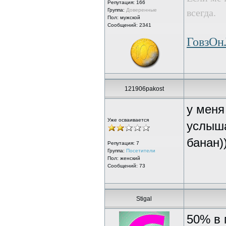
Репутация:
166
Группа:
Доверенные
всегда.
Пол: мужской
Сообщений: 2341
ГовзО
121906pakost
у меня
Уже осваивается
услыша
банан))
Репутация:
7
Группа:
Посетители
Пол: женский
Сообщений: 73
Stigal
50% в 