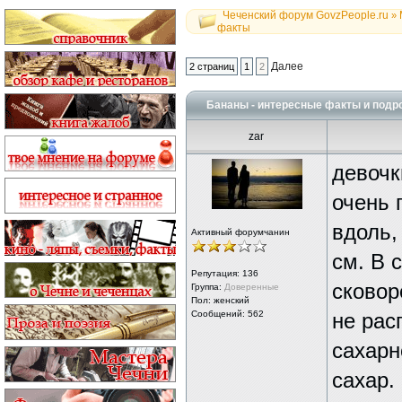
Чеченский форум GovzPeople.ru
»
факты
Далее
2 страниц
1
2
Бананы - интересные факты и подр
zar
девочк
очень 
вдоль,
Активный форумчанин
см. В 
Репутация:
136
сковор
Группа:
Доверенные
Пол: женский
Сообщений: 562
не рас
сахарн
сахар.