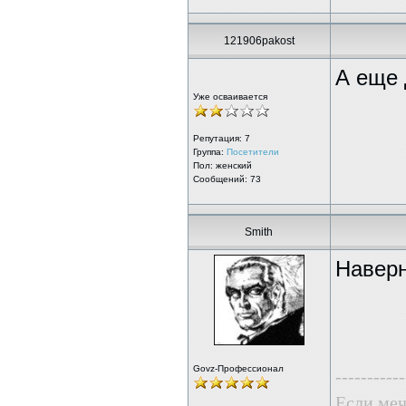
121906pakost
А еще 
Уже осваивается
Репутация:
7
Группа:
Посетители
Пол: женский
Сообщений: 73
Smith
Наверн
Govz-Профессионал
-----------
Если меч