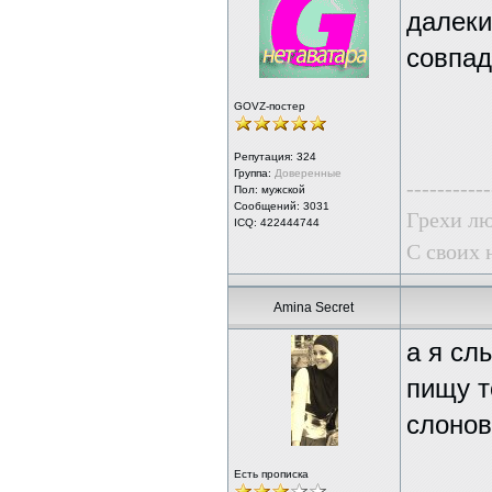
далеки
совпад
GOVZ-постер
Репутация:
324
Группа:
Доверенные
-----------
Пол: мужской
Сообщений: 3031
Грехи лю
ICQ: 422444744
С своих 
Amina Secret
а я сл
пищу т
слонов
Есть прописка