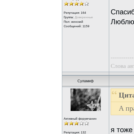
Спасиб
Репутация:
164
Группа:
Доверенные
Люблю 
Пол: женский
Сообщений: 1159
-----------
Слова ав
Суламиф
Цита
А пр
Активный форумчанин
я тоже
Репутация:
132