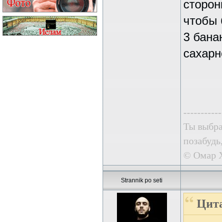
сторон
чтобы 
3 банан
сахарн
-----------
Ты выбра
позабудь
© Омар 
Strannik po seti
Цита