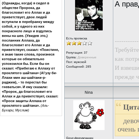
А прав
(Однажды, когда) я сидел в
обществе Пророка, да
благословит его Аллах и да
приветствует, двое людей
вступили в перебранку между
собой, и у одного из них
покраснело лицо и вздулись
вены на шее. (Увидев это,)
Есть прописка
-----------
посланник Аллаха, да
благословит его Аллах и да
Требуйте 
приветствует, сказал: «Поистине,
Репутация:
37
я знаю такие слова, произнеся
как потр
Группа:
Доверенные
которые он обязательно
Пол: мужской
успокоился бы. Если бы он
И взвеши
Сообщений: 285
сказал: «Прибегаю к Аллаху от
проклятого шайтана» (А\'узу би-
прежде ч
Ллахи мин аш-шайтани-р-
раджим), - то перестал бы
гневаться». И ему сказали:
«Пророк, да благословит его
Nina
Аллах и да приветствует, сказал:
«Проси защиты Аллаха от
Цита
проклятого шайтана».
(Аль-
Бухари; Муслим)
дево
очень 
Govz-форумчанин