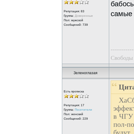
бабосы
Репутация:
83
самы
Группа:
Доверенные
Пол: мужской
Сообщений: 739
-----------
Свободы 
Зеленоглазая
Цита
Есть прописка
ХаСб
Репутация:
17
эффект
Группа:
Посетители
Пол: женский
в ЧГУ 
Сообщений: 229
пол-п
будут,