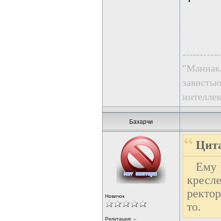
-----------
"Маниака
завистью
интеллек
Бахарчи
Цита
Ему 
кресл
ректор
Новичок
то.
Репутация: --