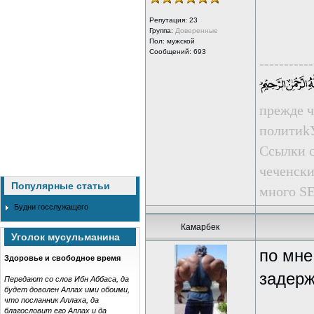
Репутация:
23
Группа:
Доверенные
Пол: мужской
Сообщений: 693
-----------
прежде ч
пoлити
Ссылки с
чеченски
Популярные статьи
много SE
Будни госслужащего
Камарбек
Уголок мусульманина
по мне
Здоровье и свободное время
задерж
Передают со слов Ибн Аббаса, да
будет доволен Аллах ими обоими,
что посланник Аллаха, да
благословит его Аллах и да