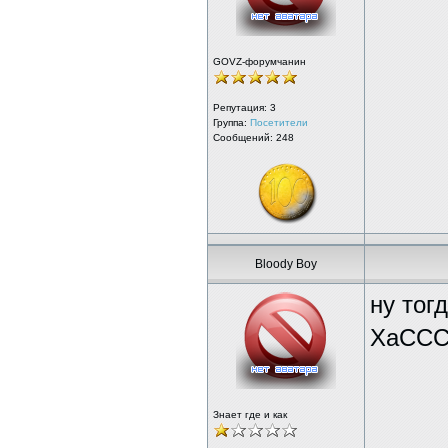
GOVZ-форумчанин
Репутация:
3
Группа:
Посетители
Сообщений: 248
Bloody Boy
ну тог
ХаСССС
Знает где и как