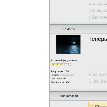
так поло
что нель
а без го
ШАМАСА
Теперь
Активный форумчанин
-----------
Репутация:
158
Я не ухо
Группа:
Доверенные
Пол: женский
Э. М. Ре
Сообщений: 753
Зеленоглазая