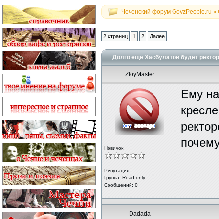
Чеченский форум GovzPeople.ru
»
2 страниц
1
2
Далее
Долго еще Хасбулатов будет ректо
ZloyMaster
Ему на
кресле
ректор
почему
Новичок
Репутация: --
Группа:
Read only
Сообщений: 0
Dadada