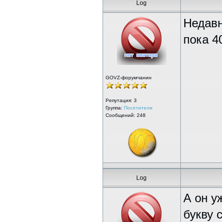
Log
Недавн
пока 4
GOVZ-форумчанин
Репутация:
3
Группа:
Посетители
Сообщений: 248
Log
А он у
букву 