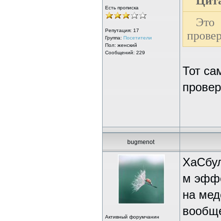
Цита
Есть прописка
Это
Репутация:
17
прове
Группа:
Посетители
Пол: женский
Сообщений: 229
Тот с
провери
bugmenot
ХаСбул
м эффе
на мед
вообще
Активный форумчанин