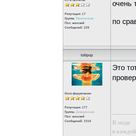
очень 
Репутация:
17
Группа:
Посетители
по ср
Пол: женский
Сообщений: 229
lollipop
Это то
прове
Govz-форумчанин
Репутация:
177
Группа:
Доверенные
-----------
Пол: женский
В моде
Сообщений: 1516
в каждой