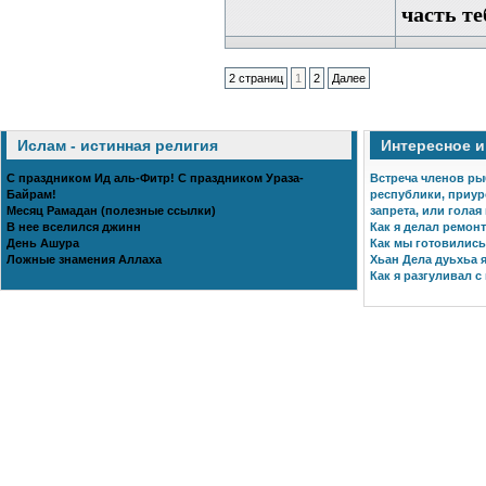
часть те
2 страниц
1
2
Далее
Ислам - истинная религия
Интересное 
С праздником Ид аль-Фитр! С праздником Ураза-
Встреча членов ры
Байрам!
республики, приур
Месяц Рамадан (полезные ссылки)
запрета, или голая
В нее вселился джинн
Как я делал ремонт
День Ашура
Как мы готовились 
Ложные знамения Аллаха
Хьан Дела дуьхьа я
Как я разгуливал с