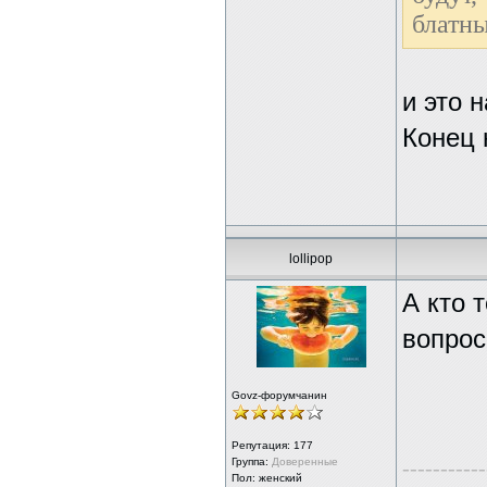
блатны
и это 
Конец 
lollipop
А кто 
вопрос
Govz-форумчанин
Репутация:
177
Группа:
Доверенные
-----------
Пол: женский