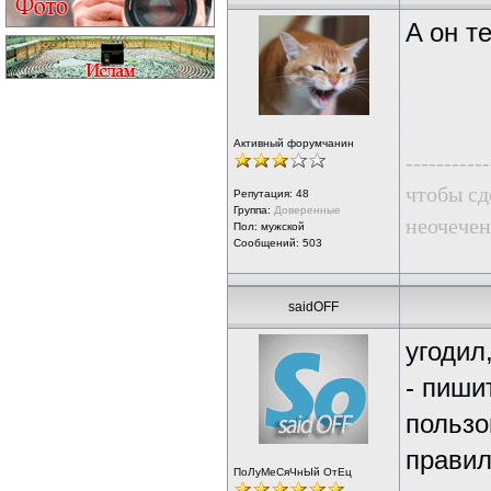
A он т
Активный форумчанин
-----------
чтобы сде
Репутация:
48
Группа:
Доверенные
неочечен
Пол: мужской
Сообщений: 503
saidOFF
угодил
- пиши
пользо
правил
ПоЛуМеСяЧнЫй ОтЕц