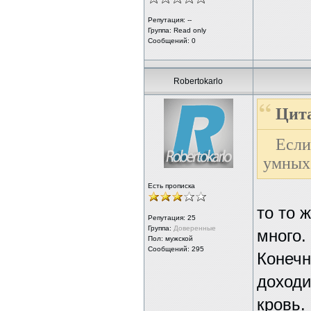
Репутация: --
Группа:
Read only
Сообщений: 0
Robertokarlo
Цита
Если
умных 
Есть прописка
то то 
Репутация:
25
Группа:
Доверенные
много.
Пол: мужской
Сообщений: 295
Конечн
доходи
кровь.