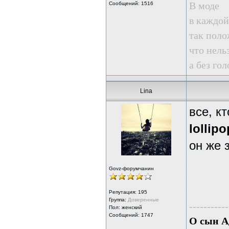
В моде
Сообщений: 1516
в каждой
так поло
что нель
а без го
Lina
все, к
lollipo
он же 
Govz-форумчанин
Репутация:
195
Группа:
Доверенные
-----------
Пол: женский
Сообщений: 1747
О сын Ад