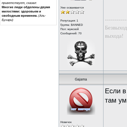
приветствует, сказал:
Многие люди обделены двумя
Уже осваивается
милостями: здоровьем и
свободным временем.
(Аль-
-----------
Бухари)
Репутация:
1
Группа: BANNED
Безвыход
Пол: мужской
Сообщений: 70
выхода!
Gajama
Если в
там ум
Новичок