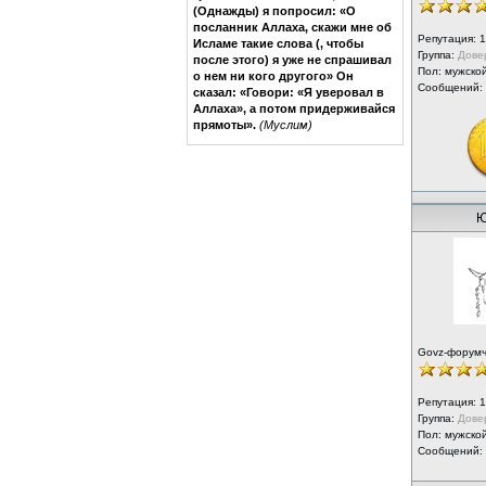
(Однажды) я попросил: «О
посланник Аллаха, скажи мне об
Репутация:
1
Исламе такие слова (, чтобы
Группа:
Дове
после этого) я уже не спрашивал
Пол: мужско
о нем ни кого другого» Он
Сообщений:
сказал: «Говори: «Я уверовал в
Аллаха», а потом придерживайся
прямоты».
(Муслим)
Ю
Govz-форум
Репутация:
1
Группа:
Дове
Пол: мужско
Сообщений: