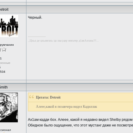
etroit
Черный.
--------------------
.,Цхьа де цхьангахь ца лаьт,цер некътер д1авАллахь!!!...
орумчанин
1
ренные
й
 534
Smith
Цитата: Detroit
Алеее,какой я позавчера видел Кадиллак
Ах1ам кадди бох. Алеее, какой я недавно видел Shelby рядом
Обидное было ощущение, что этот мустанг даже не посмотре
ссионал