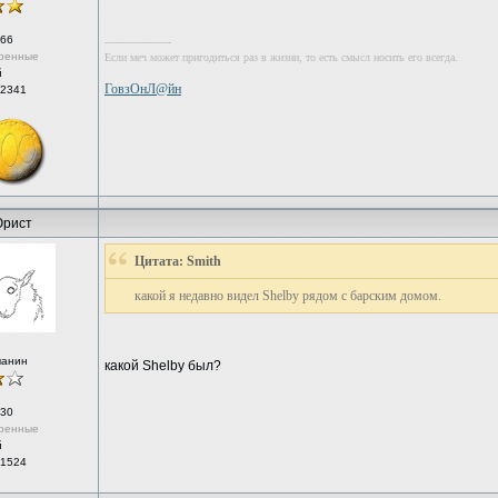
66
--------------------
ренные
Если меч может пригодиться раз в жизни, то есть смысл носить его всегда.
й
ГовзОнЛ@йн
 2341
рист
Цитата: Smith
какой я недавно видел Shelby рядом с барским домом.
чанин
какой Shelby был?
30
ренные
й
 1524