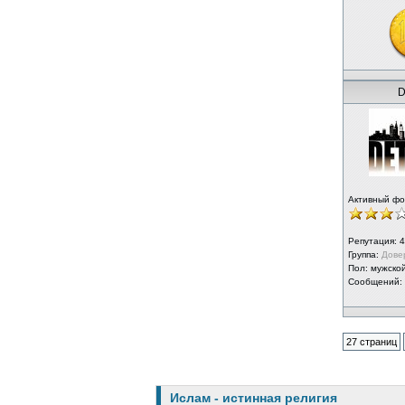
D
Активный ф
Репутация:
4
Группа:
Дове
Пол: мужско
Сообщений:
27 страниц
Ислам - истинная религия