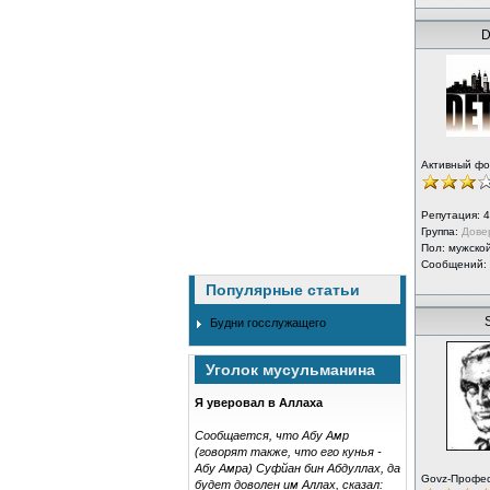
D
Активный ф
Репутация:
4
Группа:
Дове
Пол: мужско
Сообщений:
Популярные статьи
Будни госслужащего
Уголок мусульманина
Я уверовал в Аллаха
Сообщается, что Абу Амр
(говорят также, что его кунья -
Абу Амра) Суфйан бин Абдуллах, да
Govz-Профе
будет доволен им Аллах, сказал: