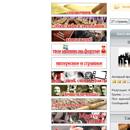
Чече
27 страниц
Авто ми
D
Активный ф
Репутация:
4
Группа:
Дове
Пол: мужско
Сообщений:
Са