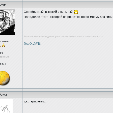
Smith
Серебристый, высокий и сильный
Наподобие этого, с коброй на решетке, но по-моему без сини
--------------------
Если меч может пригодиться раз в жизни, то есть смысл носить его всегда.
ссионал
ГовзОнЛ@йн
66
ренные
й
 2341
рист
да.... красавец....