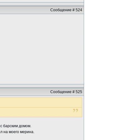
Сообщение # 524
Сообщение # 525
 с барским домом.
л на моего мерина.