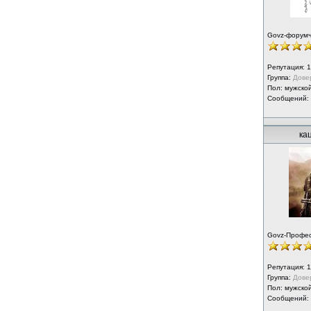
Govz-форум
Репутация:
1
Группа:
Дове
Пол: мужско
Сообщений:
ка
Govz-Профе
Репутация:
1
Группа:
Дове
Пол: мужско
Сообщений: