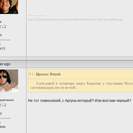
--------------------
http://i1220.photobucket.com/albums/dd455/thebrown57/rt0d_zpsce44662e.gif
а
0
ренные
й
 472
ter ego
Цитата: Detroit
Алеее,какой я позавчера видел Кадиллак у техстанции Муст
состоянии,жаль,что он не мой....
орумчанин
Не тот темносиний, с Аргуна который? Или всетаки черный?
3
ренные
й
 608