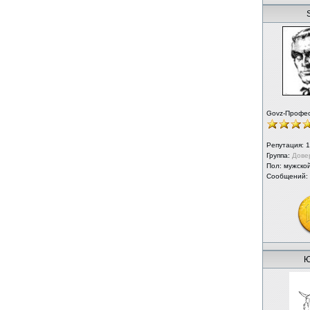
Govz-Профе
Репутация:
1
Группа:
Дове
Пол: мужско
Сообщений:
Ю