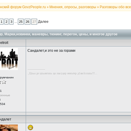
нский форум GovzPeople.ru
Мнения, опросы, разговоры
Разговоры обо всем
»
»
...
Далее
1
2
3
25
26
27
р, Марки,новинки, маневры, тюнинг, перегон, цены, и многое другое
etroit
Сандалет,и это не за горами
--------------------
.,Цхьа де цхьангахь ца лаьт,цер некътер д1авАллахь!!!...
орумчанин
1
ренные
й
 534
ндалет