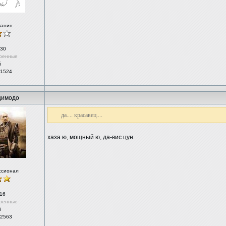
чанин
30
ренные
й
 1524
цимодо
да.... красавец....
хаза ю, мощный ю, да-вис цун.
ссионал
16
ренные
й
 2563