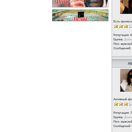
Есть прописк
Репутация:
6
Группа:
Дове
Пол: мужско
Сообщений:
Al
Активный ф
Репутация:
7
Группа:
Дове
Пол: мужско
Сообщений: