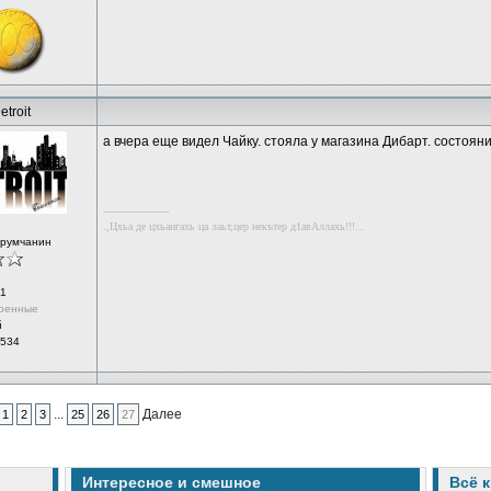
etroit
а вчера еще видел Чайку. стояла у магазина Дибарт. состоян
--------------------
.,Цхьа де цхьангахь ца лаьт,цер некътер д1авАллахь!!!...
орумчанин
1
ренные
й
 534
...
Далее
1
2
3
25
26
27
Интересное и смешное
Всё 