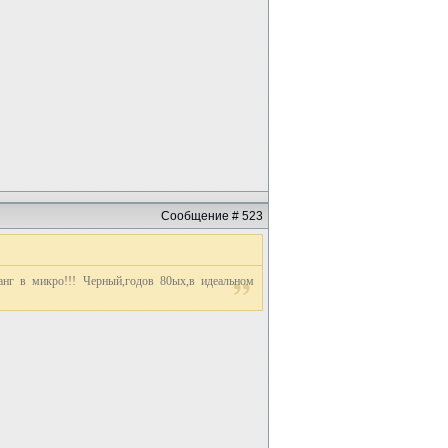
Сообщение # 523
анг в микро!!! Черный,годов 80ых,в идеальном