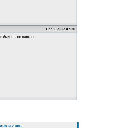
Сообщение # 530
ие было оч не плохое.
кино и ляпы