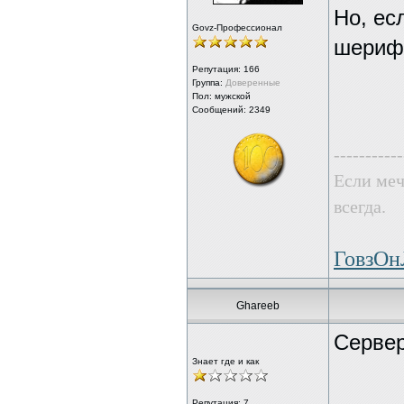
Но, ес
Govz-Профессионал
шериф
Репутация:
166
Группа:
Доверенные
Пол: мужской
Сообщений: 2349
-----------
Если меч
всегда.
ГовзО
Ghareeb
Сервер
Знает где и как
Репутация:
7