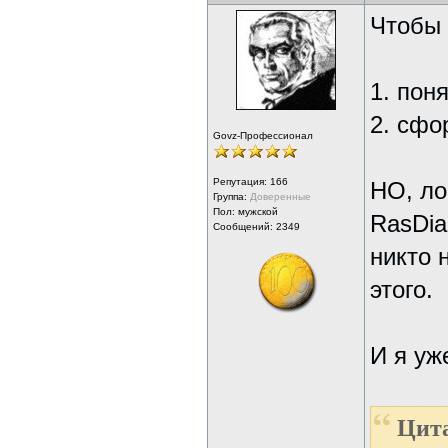
Чтобы 
1. пон
2. сфо
Govz-Профессионал
Репутация:
166
НО, ло
Группа:
Доверенные
Пол: мужской
RasDial
Сообщений: 2349
никто 
этого.
И я уж
Цита