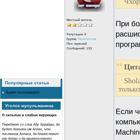
Чхор
Местный житель
При бо
расшиф
Репутация:
6
Группа:
Посетители
програ
Пол: мужской
Сообщений: 133
Цита
Shol
Популярные статьи
тольк
Будни госслужащего
Уголок мусульманина
Если ч
О сильных и слабых верующих
компью
Передают со слов Абу Хурайры, да
будет доволен им Аллах, что
Machin
посланник Аллаха, да благословит
его Аллах и да приветствует,