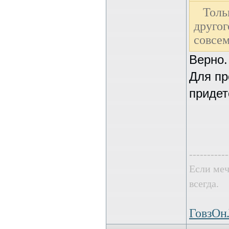
Толь
другог
совсем
Верно.
Для пр
придет
-----------
Если меч
всегда.
ГовзО