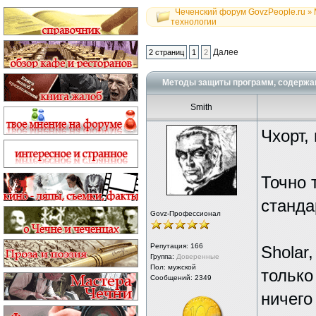
Чеченский форум GovzPeople.ru
»
технологии
Далее
2 страниц
1
2
Методы защиты программ, содерж
Smith
Чхорт,
Точно 
станда
Govz-Профессионал
Репутация:
166
Sholar
Группа:
Доверенные
Пол: мужской
только
Сообщений: 2349
ничего