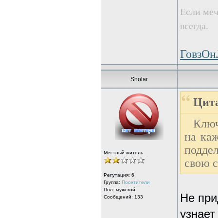
Если меч
всегда.
ГовзО
Sholar
Цита
Ключ
на ка
подде
Местный житель
свою с
Репутация:
6
Группа:
Посетители
Пол: мужской
Не при
Сообщений: 133
узнает