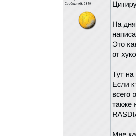
Цитир
Сообщений: 2349
На дня
написа
Это ка
от хук
Тут на
Если к
всего 
также 
RASDI
Мне ка