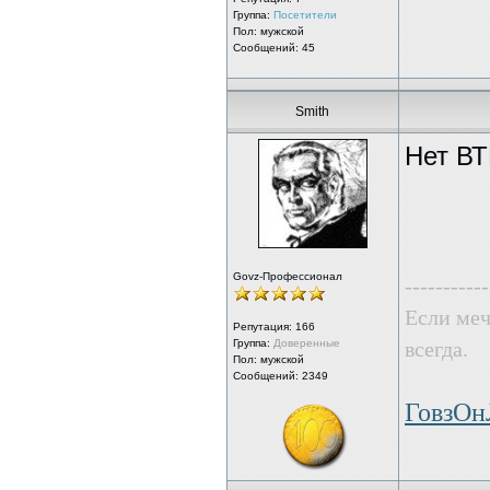
Группа:
Посетители
Пол: мужской
Сообщений: 45
Smith
Нет ВТ
Govz-Профессионал
-----------
Если меч
Репутация:
166
Группа:
Доверенные
всегда.
Пол: мужской
Сообщений: 2349
ГовзО