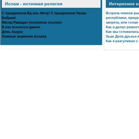
Ислам - истинная религия
Интересное 
С праздником Ид аль-Фитр! С праздником Ураза-
Встреча членов ры
Байрам!
республики, приур
Месяц Рамадан (полезные ссылки)
запрета, или голая
В нее вселился джинн
Как я делал ремонт
День Ашура
Как мы готовились 
Ложные знамения Аллаха
Хьан Дела дуьхьа я
Как я разгуливал с