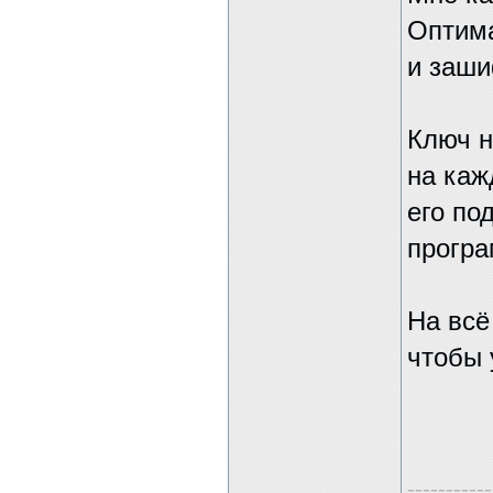
Оптима
и заши
Ключ н
на каж
его по
програ
На всё
чтобы 
-----------