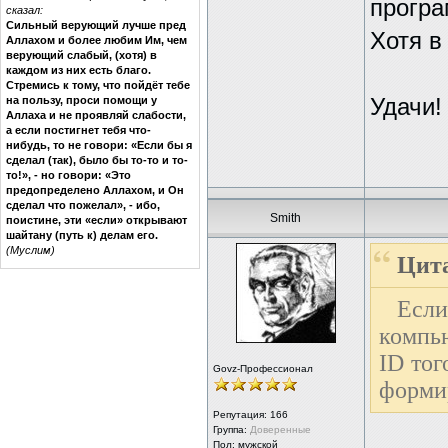
програ
сказал:
Сильный верующий лучше пред
Хотя в
Аллахом и более любим Им, чем
верующий слабый, (хотя) в
каждом из них есть благо.
Стремись к тому, что пойдёт тебе
на пользу, проси помощи у
Удачи!
Аллаха и не проявляй слабости,
а если постигнет тебя что-
нибудь, то не говори: «Если бы я
сделал (так), было бы то-то и то-
то!», - но говори: «Это
предопределено Аллахом, и Он
сделал что пожелал», - ибо,
Smith
поистине, эти «если» открывают
шайтану (путь к) делам его.
(Муслим)
Цита
Есл
компью
ID тог
Govz-Профессионал
форми
Репутация:
166
Группа:
Доверенные
Пол: мужской