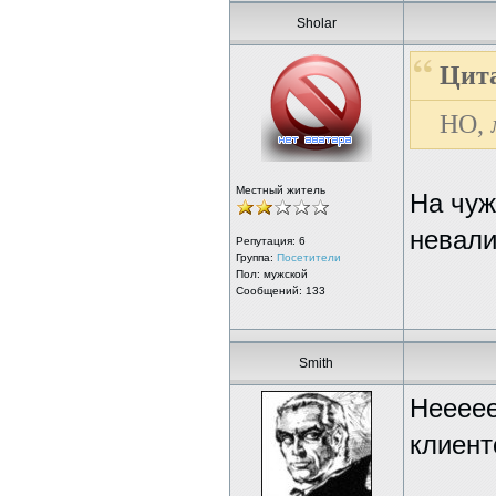
Sholar
Цита
НО, 
Местный житель
На чуж
невали
Репутация:
6
Группа:
Посетители
Пол: мужской
Сообщений: 133
Smith
Неееее
клиент