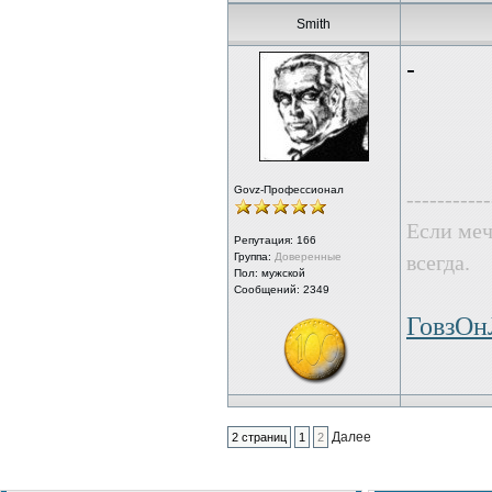
Smith
-
Govz-Профессионал
-----------
Если меч
Репутация:
166
Группа:
Доверенные
всегда.
Пол: мужской
Сообщений: 2349
ГовзО
Далее
2 страниц
1
2