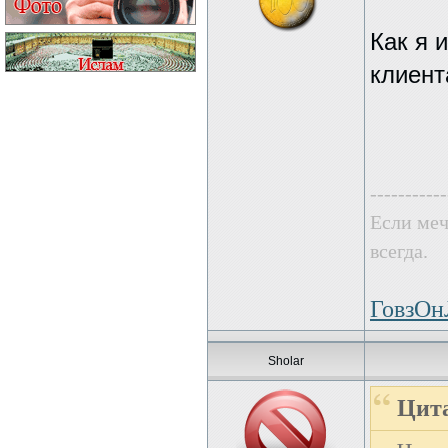
Как я 
клиент
-----------
Если меч
всегда.
ГовзО
Sholar
Цита