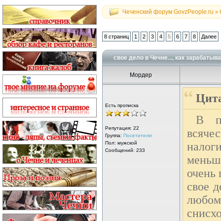
Чеченский форум GovzPeople.ru
»
8 страниц
1
2
3
4
5
6
7
8
Далее
свое дело в Чечне..., как зарабатыв
Мордер
Цита
Есть прописка
В п
Репутация:
22
всячес
Группа:
Посетители
Пол: мужской
налоги
Сообщений: 233
меньше
очень 
свое д
любом
снисхо