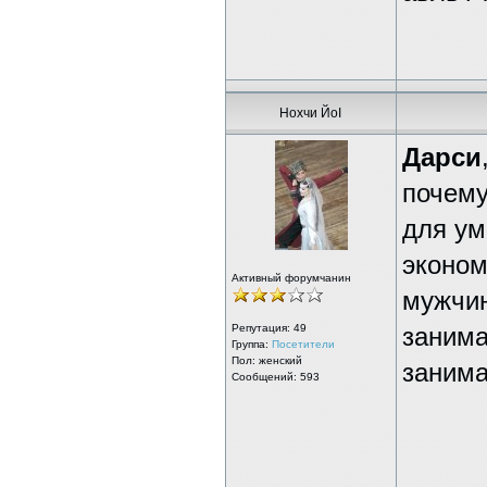
Нохчи ЙоI
Дарси
почему
для ум
эконом
Активный форумчанин
мужчин
Репутация:
49
занима
Группа:
Посетители
Пол: женский
занима
Сообщений: 593