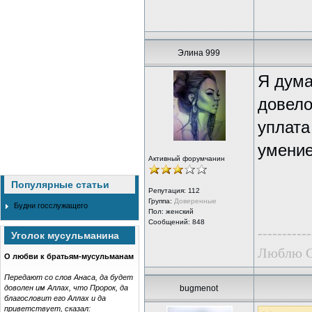
Элина 999
Я дума
довело
уплата
умение
Активный форумчанин
Популярные статьи
Репутация:
112
Группа:
Доверенные
Будни госслужащего
Пол: женский
Сообщений: 848
-----------
Уголок мусульманина
Люблю G
О любви к братьям-мусульманам
Передают со слов Анаса, да будет
доволен им Аллах, что Пророк, да
bugmenot
благословит его Аллах и да
приветствует, сказал: