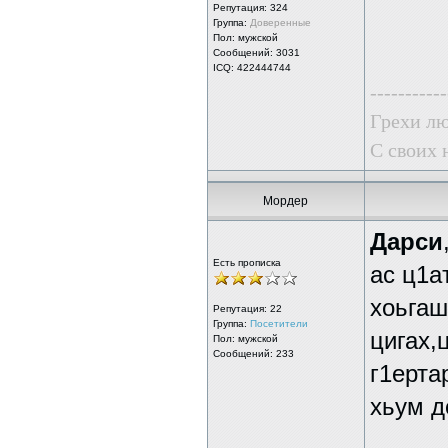
Репутация:
324
Группа:
Доверенные
Пол: мужской
Сообщений: 3031
ICQ: 422444744
-----------
Грехи лю
С своих 
Мордер
Дарси
Есть прописка
ас ц1а
хоьгаш
Репутация:
22
Группа:
Посетители
цигах,
Пол: мужской
Сообщений: 233
г1ерта
хьум д