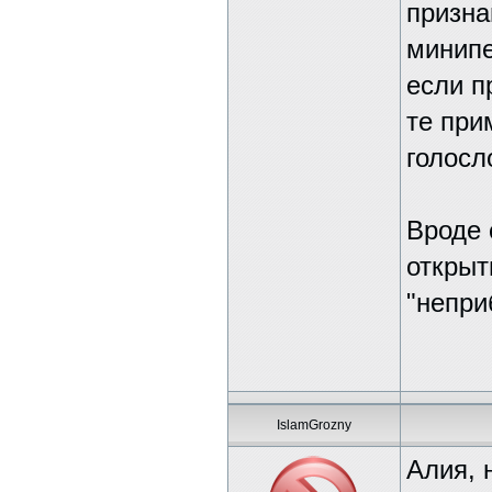
призна
минипе
если п
те при
голосл
Вроде 
открыт
"непри
IslamGrozny
Алия, 