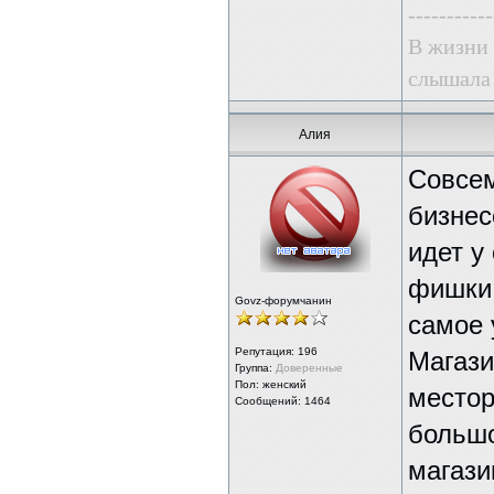
-----------
В жизни 
слышала 
Алия
Совсем
бизнес
идет у
фишки 
Govz-форумчанин
самое 
Репутация:
196
Магази
Группа:
Доверенные
Пол: женский
местор
Сообщений: 1464
большо
магази