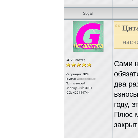
Stigal
Цита
наск
GOVZ-постер
Сами н
обязат
Репутация:
324
Группа:
Доверенные
два ра
Пол: мужской
Сообщений: 3031
взносы
ICQ: 422444744
году, 
Плюс м
закрыт