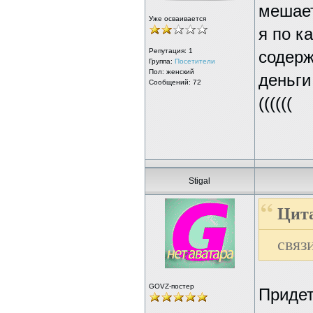
мешает
Уже осваивается
я по к
Репутация:
1
содерж
Группа:
Посетители
Пол: женский
деньги
Сообщений: 72
((((((
Stigal
Цита
связ
GOVZ-постер
Придет