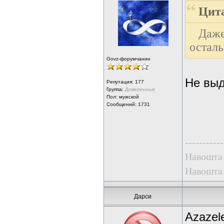
Цита
Даж
осталь
Govz-форумчанин
Не выд
Репутация:
177
Группа:
Доверенные
Пол: мужской
Сообщений: 1731
-----------
Навошта 
Навошта 
Дарси
Azazel