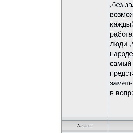
,без з
возмож
каждый
работа
люди ,
народе
самый 
предст
заметь
в вопр
Azazelec