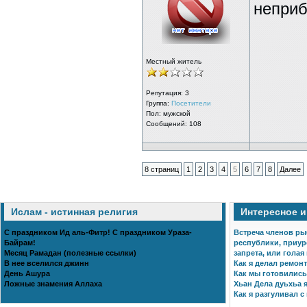
неприб
Местный житель
Репутация:
3
Группа:
Посетители
Пол: мужской
Сообщений: 108
8 страниц
1
2
3
4
5
6
7
8
Далее
Ислам - истинная религия
Интересное 
С праздником Ид аль-Фитр! С праздником Ураза-
Встреча членов ры
Байрам!
республики, приур
Месяц Рамадан (полезные ссылки)
запрета, или голая
В нее вселился джинн
Как я делал ремонт
День Ашура
Как мы готовились 
Ложные знамения Аллаха
Хьан Дела дуьхьа я
Как я разгуливал с