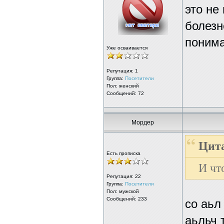
это не
болезн
понима
Уже осваивается
Репутация:
1
Группа:
Посетители
Пол: женский
Сообщений: 72
Мордер
Цита
Есть прописка
И чт
Репутация:
22
Группа:
Посетители
Пол: мужской
Сообщений: 233
со аьл
аьльч 