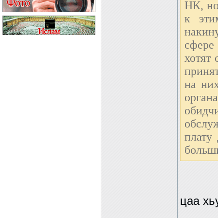
НК, но
к эти
накин
сфере
хотят 
приня
на ни
орган
обид
обслу
плату
больши
цаа хь