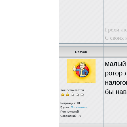
-----------
Грехи лю
С своих 
Rezvan
малый 
ротор 
налого
бы нав
Уже осваивается
Репутация:
10
Группа:
Посетители
Пол: мужской
Сообщений: 79