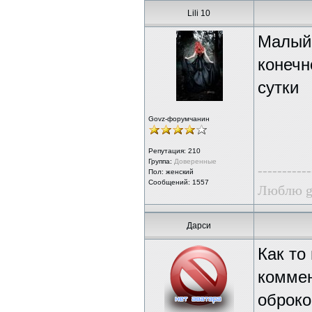
Lili 10
Малый 
конечн
сутки
Govz-форумчанин
Репутация:
210
Группа:
Доверенные
-----------
Пол: женский
Сообщений: 1557
Люблю g
Дарси
Как то
коммен
оброко