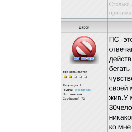
Столько 
принима
Дарси
ПС -эт
отвеча
действ
бегать
Уже осваивается
чувств
Репутация:
1
своей 
Группа:
Посетители
Пол: женский
жив.У 
Сообщений: 72
30чело
никако
ко мне