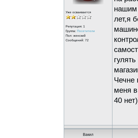
нашим 
Уже осваивается
лет,я 
Репутация:
1
машине
Группа:
Посетители
Пол: женский
контро
Сообщений: 72
самост
гулять
магази
Чечне 
меня в
40 нет)
Вакил