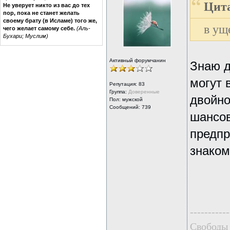
Цита
Не уверует никто из вас до тех
пор, пока не станет желать
своему брату (в Исламе) того же,
в ущ
чего желает самому себе.
(Аль-
Бухари; Муслим)
Активный форумчанин
Знаю д
могут 
Репутация:
83
Группа:
Доверенные
двойно
Пол: мужской
Сообщений: 739
шансов
предпр
знаком
-----------
Свободы 