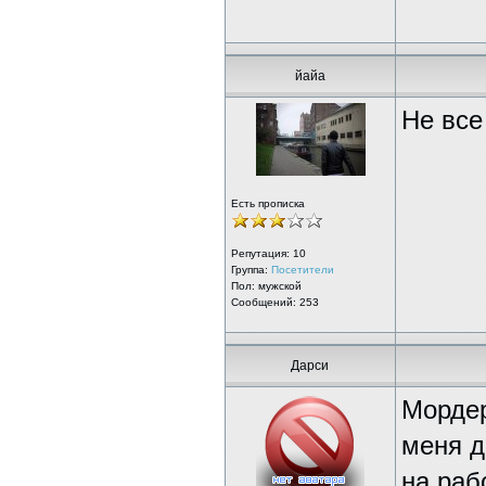
йайа
Не все
Есть прописка
Репутация:
10
Группа:
Посетители
Пол: мужской
Сообщений: 253
Дарси
Мордер
меня д
на раб