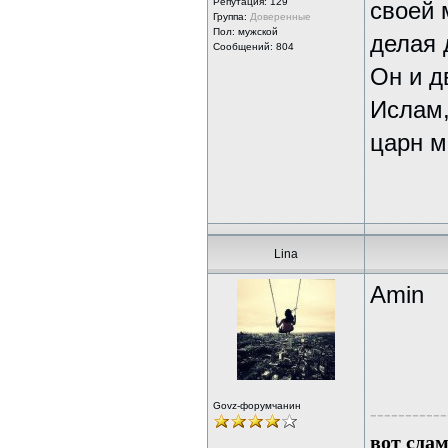
Репутация:
129
своей 
Группа:
Доверенные
Пол: мужской
делая 
Сообщений: 804
Он и д
Ислам,
царн м
Lina
Amin
Govz-форумчанин
-----------
вот сда