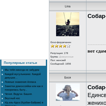
Lina
Собар
Govz-форумчанин
-----------
вот сда
Репутация:
178
Группа:
Доверенные
Пол: женский
Популярные статьи
Сообщений: 1656
Мы тебя никогда не забудем
Каждой мусульманке. Каждой
Бося
девушке…
Ложные знамения Аллаха
Собар
Заметки домохозяйки или как я
покорилась быту...
Единсв
Чечня. Ведучи. Башня.
Вкусный нос
женихо
Ид аль-Адха (Курбан-Байрам) в