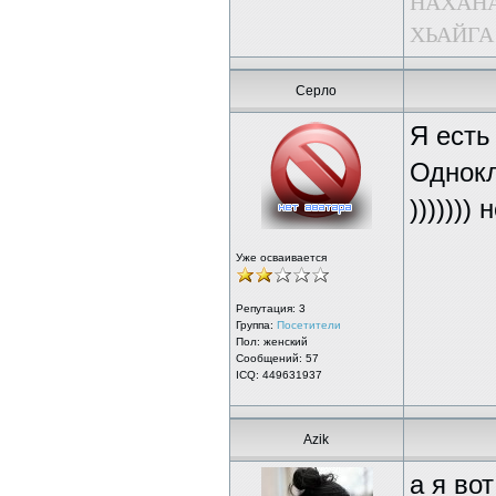
НАХАНА
ХЬАЙГА
Серло
Я есть
Однокл
)))))))
Уже осваивается
Репутация:
3
Группа:
Посетители
Пол: женский
Сообщений: 57
ICQ: 449631937
Azik
а я во