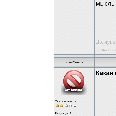
мысль 
-----------
Долчунна
1амал е,
IslamGrozny
Какая 
Уже осваивается
Репутация:
1