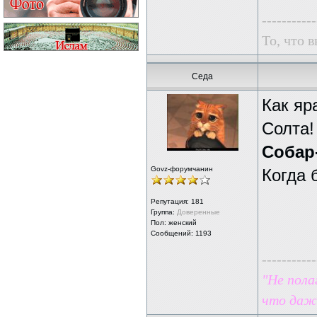
-----------
То, что в
Седа
Как яр
Солта!
Собар
Govz-форумчанин
Когда 
Репутация:
181
Группа:
Доверенные
Пол: женский
Сообщений: 1193
-----------
"Не пола
что даже