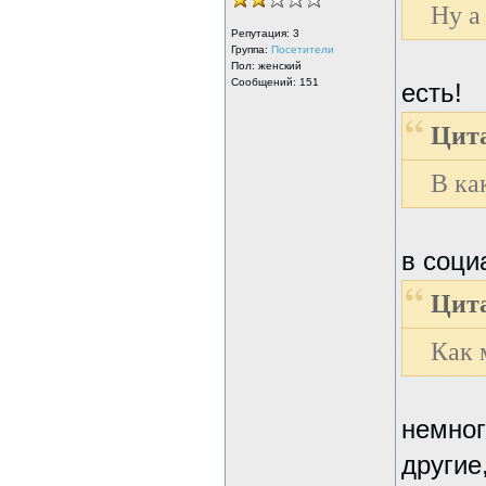
Ну а
Репутация:
3
Группа:
Посетители
Пол: женский
Сообщений: 151
есть!
Цита
В ка
в соц
Цита
Как 
немног
другие