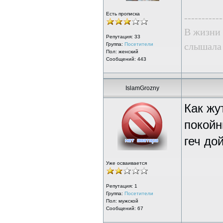
Есть прописка
-----------
В жизни 
Репутация:
33
слышала 
Группа:
Посетители
Пол: женский
Сообщений: 443
IslamGrozny
Как жу
покойн
геч до
Уже осваивается
Репутация:
1
Группа:
Посетители
Пол: мужской
Сообщений: 67