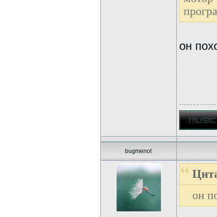
прогр
он пох
-----------
bugmenot
Цита
он п