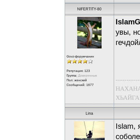
NIFERTITY-80
Islam
увы, н
гечдой
Govz-форумчанин
Репутация:
123
Группа:
Доверенные
-----------
Пол: женский
Сообщений: 1677
НАХАНА
ХЬАЙГА
Lina
Islam,
соболе