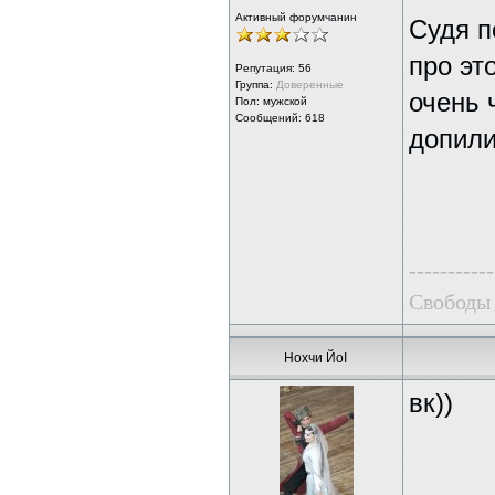
Активный форумчанин
Судя п
про эт
Репутация:
56
Группа:
Доверенные
очень 
Пол: мужской
Сообщений: 618
допил
-----------
Свободы 
Нохчи ЙоI
вк))