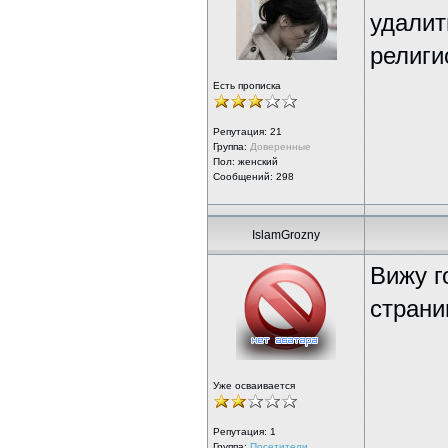
удалит
религи
Есть прописка
Репутация:
21
Группа:
Доверенные
Пол: женский
Сообщений: 298
IslamGrozny
Вижу г
страни
Уже осваивается
Репутация:
1
Группа:
Посетители