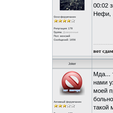
00:02 
Нефи, 
Govz-форумчанин
Репутация:
178
Группа:
Доверенные
Пол: женский
Сообщений: 1656
-----------
вот сда
Joker
Мда...
нами у
моей п
больно
Активный форумчанин
такой 