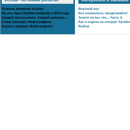
Ислам - истинная религия
Интересное и смешное
Ложные знамения Аллаха
Вкусный нос
Ид аль-Адха (Курбан-Байрам) в 2012 году.
Все нормально, продолжайте!
Каждой мусульманке. Каждой девушке…
Знаете ли вы, что... Часть 4.
Сивак (мисвак). Инфографика
Как я ходила на концерт Хусейн
Коран в цифрах. Инфографика
Выбор