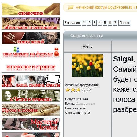
Чеченский форум GovzPeople.ru
»
7 страниц
1
2
3
4
5
6
7
Далее
Социальные сети
Alet,,,
Stigal
,
Самый 
будет 
Активный форумчанин
кажетс
голоса
Репутация:
148
Группа:
Доверенные
разбре
Пол: женский
Сообщений: 873