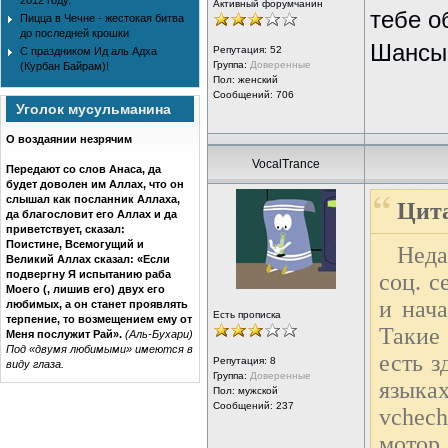
2012 году.
Активный форумчанин
тебе о
Пицца в Чечне - жестокая битва
до последней крошки
Шансы 
Репутация:
52
С праздником Ид аль Адха
Группа:
Доверенные
(Курбан Байрам)!
Пол: женский
Сообщений: 706
Уголок мусульманина
О воздаянии незрячим
VocalTrance
Передают со слов Анаса, да
будет доволен им Аллах, что он
слышал как посланник Аллаха,
Цита
да благословит его Аллах и да
приветствует, сказал:
Поистине, Всемогущий и
Неда
Великий Аллах сказал:
«Если
подвергну Я испытанию раба
соц. с
Моего (, лишив его) двух его
и нача
любимых, а он станет проявлять
Есть прописка
терпение, то возмещением ему от
Такие
Меня послужит Рай».
(Аль-Бухари)
Под «двумя любимыми» имеются в
есть з
Репутация:
8
виду глаза.
Группа:
Доверенные
язык
Пол: мужской
Сообщений: 237
vchec
мотор