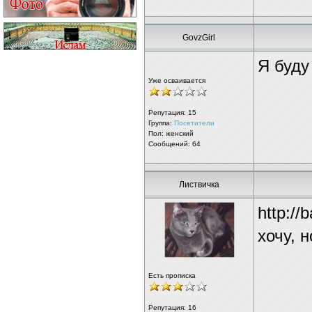
GovzGirl
Я буду
Уже осваивается
Репутация:
15
Группа:
Посетители
Пол: женский
Сообщений: 64
Листвичка
http:/
хочу, н
Есть прописка
Репутация:
16