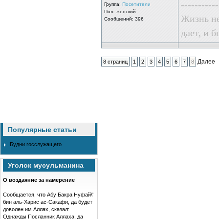
-----------
Группа:
Посетители
Пол: женский
Жизнь не
Сообщений: 396
дает, и б
Далее
8 страниц
1
2
3
4
5
6
7
8
Популярные статьи
Будни госслужащего
Уголок мусульманина
О воздаяние за намерение
Сообщается, что Абу Бакра Нуфай\'
бин аль-Харис ас-Сакафи, да будет
доволен им Аллах, сказал:
Однажды Посланник Аллаха, да