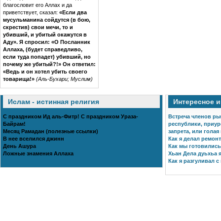
благословит его Аллах и да
приветствует, сказал:
«Если два
мусульманина сойдутся (в бою,
скрестив) свои мечи, то и
убивший, и убитый окажутся в
Аду». Я спросил: «О Посланник
Аллаха, (будет справедливо,
если туда попадет) убивший, но
почему же убитый?!» Он ответил:
«Ведь и он хотел убить своего
товарища!»
(Аль-Бухари; Муслим)
Ислам - истинная религия
Интересное 
С праздником Ид аль-Фитр! С праздником Ураза-
Встреча членов ры
Байрам!
республики, приур
Месяц Рамадан (полезные ссылки)
запрета, или голая
В нее вселился джинн
Как я делал ремонт
День Ашура
Как мы готовились 
Ложные знамения Аллаха
Хьан Дела дуьхьа я
Как я разгуливал с