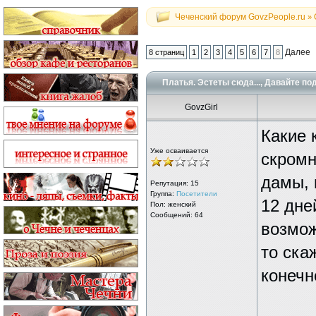
Чеченский форум GovzPeople.ru
»
Далее
8 страниц
1
2
3
4
5
6
7
8
Платья. Эстеты сюда..., Давайте п
GovzGirl
Какие 
Уже осваивается
скромн
дамы, 
Репутация:
15
Группа:
Посетители
12 дне
Пол: женский
Сообщений: 64
возмож
то ска
конечн