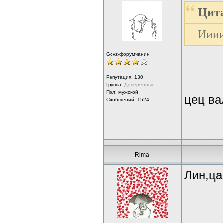
Цита
Ииии
Govz-форумчанин
Репутация:
130
Группа:
Доверенные
Пол: мужской
цец ва
Сообщений: 1524
Rima
Лин,ца