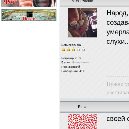
Miss Ozdemir
Народ,
создав
умерла
слухи.
Есть прописка
Репутация:
39
Группа:
Доверенные
Пол: женский
Сообщений: 410
-----------
Нужно ум
расстава
Rima
своей 