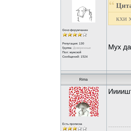
Цита
кхи 
Govz-форумчанин
Репутация:
130
Мух д
Группа:
Доверенные
Пол: мужской
Сообщений: 1524
Rima
Иииишт
Есть прописка
-----------