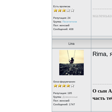
Есть прописка
-----------
маленьк
Репутация:
24
Группа:
Посетители
Пол: женский
Сообщений: 408
Lina
Rima, 
Govz-форумчанин
-----------
О сын Ад
Репутация:
195
часть те
Группа:
Доверенные
Пол: женский
Сообщений: 1747