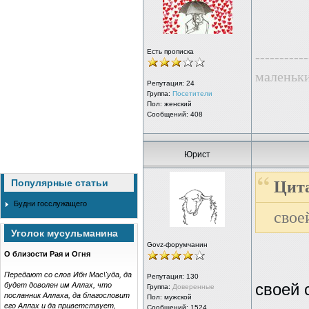
Есть прописка
-----------
маленьк
Репутация:
24
Группа:
Посетители
Пол: женский
Сообщений: 408
Юрист
Популярные статьи
Цита
Будни госслужащего
свое
Уголок мусульманина
Govz-форумчанин
О близости Рая и Огня
Передают со слов Ибн Мас\'уда, да
Репутация:
130
будет доволен им Аллах, что
своей 
Группа:
Доверенные
посланник Аллаха, да благословит
Пол: мужской
его Аллах и да приветствует,
Сообщений: 1524