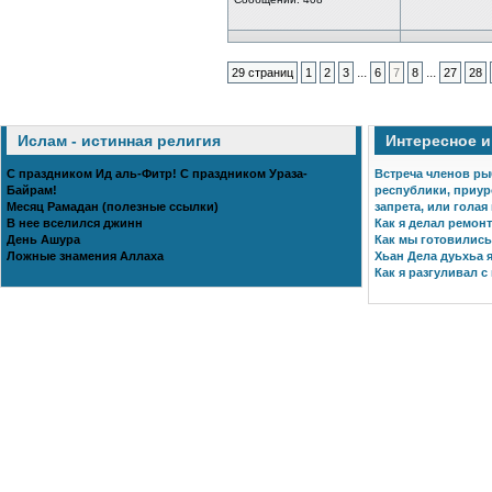
...
...
29 страниц
1
2
3
6
7
8
27
28
Ислам - истинная религия
Интересное 
С праздником Ид аль-Фитр! С праздником Ураза-
Встреча членов ры
Байрам!
республики, приур
Месяц Рамадан (полезные ссылки)
запрета, или голая
В нее вселился джинн
Как я делал ремонт
День Ашура
Как мы готовились 
Ложные знамения Аллаха
Хьан Дела дуьхьа я
Как я разгуливал с