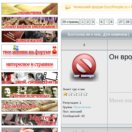
Чеченский форум GovzPeople.ru
»
...
...
29 страниц
1
2
3
6
7
8
27
28
Болталка ни о чем., Для новичков )
z
Он вро
Знает где и как
-----------
Меня пос
Репутация:
1
Группа:
Посетители
Пол: женский
Сообщений: 42