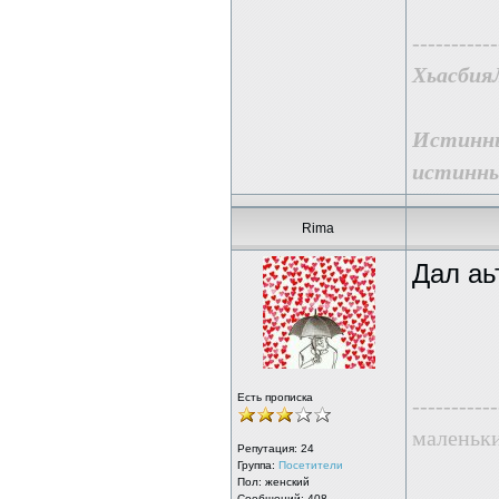
-----------
ХьасбияЛ
Истинны
истинны
Rima
Дал аь
Есть прописка
-----------
маленьк
Репутация:
24
Группа:
Посетители
Пол: женский
Сообщений: 408