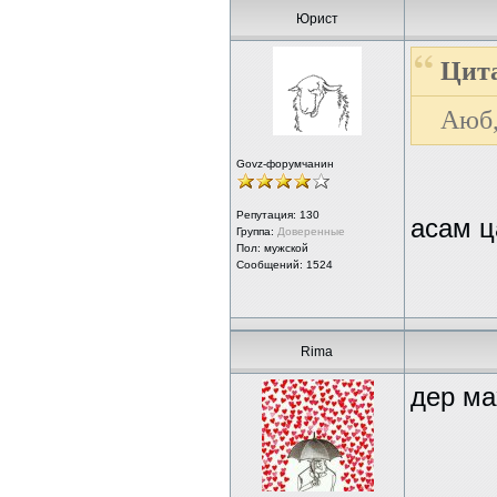
Юрист
Цита
Аюб,
Govz-форумчанин
Репутация:
130
асам ц
Группа:
Доверенные
Пол: мужской
Сообщений: 1524
Rima
дер ма