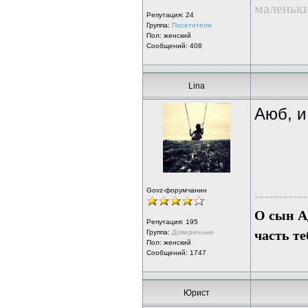
маленьк
Репутация:
24
Группа:
Посетители
Пол: женский
Сообщений: 408
Lina
Аюб, и
Govz-форумчанин
-----------
О сын Ад
Репутация:
195
часть те
Группа:
Доверенные
Пол: женский
Сообщений: 1747
Юрист