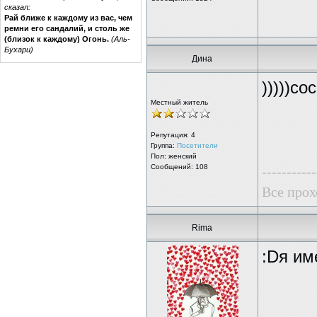
сказал:
Рай ближе к каждому из вас, чем
ремни его сандалий, и столь же
(близок к каждому) Огонь.
(Аль-
Бухари)
Дина
)))))с
Местный житель
Репутация:
4
Группа:
Посетители
Пол: женский
Сообщений: 108
-----------
Все прохо
Rima
:Dя им