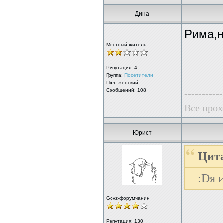
Дина
Рима,н
Местный житель
Репутация:
4
Группа:
Посетители
Пол: женский
Сообщений: 108
-----------
Все прохо
Юрист
Цита
:Dя 
Govz-форумчанин
Репутация:
130